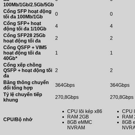
100Mb/1Gb/2.5Gb/5Gb
Cổng SFP hoạt động
0
0
tối đa 100Mb/1Gb
Cổng SFP+ hoạt
4
4
động tối đa 1/10Gb
Cổng SFP28 25Gb
2
2
hoạt động tối đa
Cổng QSFP + VIM5
hoạt động tối đa
1
1
40Gb*
Cổng xếp chồng
QSFP + hoạt động tối
2
2
đa
Băng thông chuyển
364Gbps
364Gbps
đổi tổng hợp
Tỷ lệ chuyển tiếp
270,8Gbps
270,8Gbps
khung
CPU lõi kép x86
CPU l
RAM 2GB
RAM 
CPU/Bộ nhớ
8GB eMMC
8GB 
NVRAM
NVR