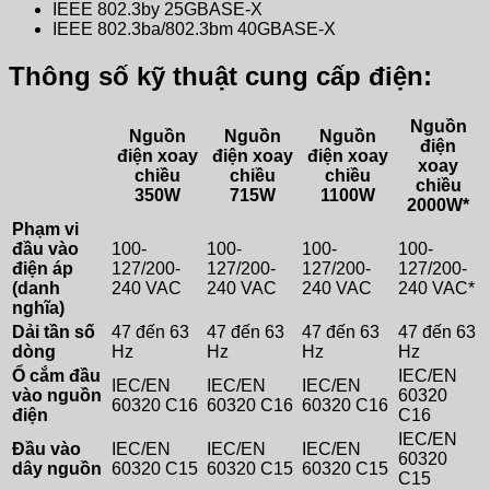
IEEE 802.3by 25GBASE-X
IEEE 802.3ba/802.3bm 40GBASE-X
Thông số kỹ thuật cung cấp điện:
Nguồn
Nguồn
Nguồn
Nguồn
điện
điện xoay
điện xoay
điện xoay
xoay
chiều
chiều
chiều
chiều
350W
715W
1100W
2000W*
Phạm vi
đầu vào
100-
100-
100-
100-
điện áp
127/200-
127/200-
127/200-
127/200-
(danh
240 VAC
240 VAC
240 VAC
240 VAC*
nghĩa)
Dải tần số
47 đến 63
47 đến 63
47 đến 63
47 đến 63
dòng
Hz
Hz
Hz
Hz
Ổ cắm đầu
IEC/EN
IEC/EN
IEC/EN
IEC/EN
vào nguồn
60320
60320 C16
60320 C16
60320 C16
điện
C16
IEC/EN
Đầu vào
IEC/EN
IEC/EN
IEC/EN
60320
dây nguồn
60320 C15
60320 C15
60320 C15
C15