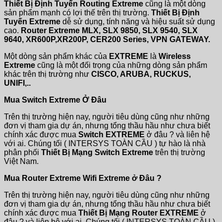
Thiết Bị Định Tuyến Routing Extreme
cũng là một dòng
sản phẩm mạnh có lợi thế trên thị trường.
Thiết Bị Định
Tuyến Extreme
dễ sử dụng, tính năng và hiệu suất sử dụng
cao.
Router Extreme MLX, SLX 9850, SLX 9540, SLX
9640, XR600P,XR200P, CER200 Series, VPN GATEWAY.
Một dòng sản phẩm khác của
EXTREME
là
Wireless
Extreme
cũng là một đối trọng của những dòng sản phẩm
khác trên thị trường như
CISCO, ARUBA, RUCKUS,
UNIFI,..
Mua Switch Extreme Ở Đâu
Trên thị trường hiện nay, người tiêu dùng cũng như những
đơn vị tham gia dự án, nhưng tổng thầu hầu như chưa biết
chính xác được mua
Switch EXTREME
ở đâu ? và liên hệ
với ai. Chúng tối ( INTERSYS TOÀN CẦU ) tự hào là nhà
phân phối
Thiết Bị Mạng Switch Extreme
trên thị trường
Việt Nam.
Mua Router Extreme Wifi Extreme ở Đâu ?
Trên thị trường hiện nay, người tiêu dùng cũng như những
đơn vị tham gia dự án, nhưng tổng thầu hầu như chưa biết
chính xác được mua
Thiết Bị Mạng Router EXTREME
ở
đâu ? và liên hệ với ai. Chúng tối ( INTERSYS TOÀN CẦU )