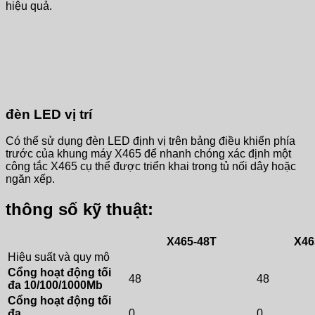
hiệu quả.
đèn LED vị trí
Có thể sử dụng đèn LED định vị trên bảng điều khiển phía
trước của khung máy X465 để nhanh chóng xác định một
công tắc X465 cụ thể được triển khai trong tủ nối dây hoặc
ngăn xếp.
thông số kỹ thuật:
X465-48T
X46
Hiệu suất và quy mô
Cổng hoạt động tối
48
48
đa 10/100/1000Mb
Cổng hoạt động tối
đa
0
0