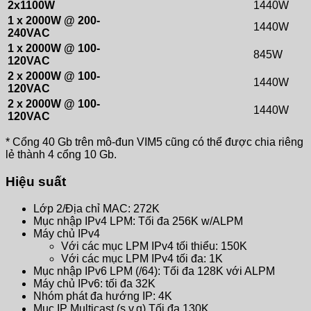
2x1100W
1440W
1 x 2000W @ 200-
1440W
240VAC
1 x 2000W @ 100-
845W
120VAC
2 x 2000W @ 100-
1440W
120VAC
2 x 2000W @ 100-
1440W
120VAC
* Cổng 40 Gb trên mô-đun VIM5 cũng có thể được chia riêng
lẻ thành 4 cổng 10 Gb.
Hiệu suất
Lớp 2/Địa chỉ MAC: 272K
Mục nhập IPv4 LPM: Tối đa 256K w/ALPM
Máy chủ IPv4
Với các mục LPM IPv4 tối thiểu: 150K
Với các mục LPM IPv4 tối đa: 1K
Mục nhập IPv6 LPM (/64): Tối đa 128K với ALPM
Máy chủ IPv6: tối đa 32K
Nhóm phát đa hướng IP: 4K
Mục IP Multicast (s,v,g) Tối đa 130K