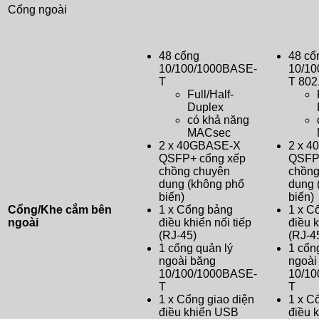
Cổng ngoài
48 cổng
48 cổ
10/100/1000BASE-
10/1
T
T 802
Full/Half-
Duplex
có khả năng
MACsec
2 x 40GBASE-X
2 x 
QSFP+ cổng xếp
QSFP
chồng chuyên
chồng
dụng (không phổ
dụng 
biến)
biến)
Cổng/Khe cắm bên
1 x Cổng bảng
1 x C
ngoài
điều khiển nối tiếp
điều k
(RJ-45)
(RJ-4
1 cổng quản lý
1 cổn
ngoài băng
ngoài
10/100/1000BASE-
10/1
T
T
1 x Cổng giao diện
1 x C
điều khiển USB
điều 