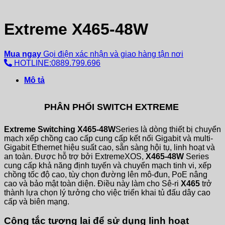
Extreme X465-48W
Mua ngay
Gọi điện xác nhận và giao hàng tận nơi
HOTLINE:0889.799.696
Mô tả
PHÂN PHỐI SWITCH EXTREME
Extreme Switching X465-48W
Series là dòng thiết bị chuyển
mạch xếp chồng cao cấp cung cấp kết nối Gigabit và multi-
Gigabit Ethernet hiệu suất cao, sẵn sàng hội tụ, linh hoạt và
an toàn. Được hỗ trợ bởi ExtremeXOS,
X465-48W
Series
cung cấp khả năng định tuyến và chuyển mạch tinh vi, xếp
chồng tốc độ cao, tùy chọn đường lên mô-đun, PoE nâng
cao và bảo mật toàn diện. Điều này làm cho Sê-ri
X465
trở
thành lựa chọn lý tưởng cho việc triển khai tủ đấu dây cao
cấp và biên mạng.
Công tắc tương lai để sử dụng linh hoạt