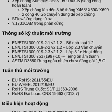
Xếp chồng SummitStack-V160 160GB (song công
hoàn toàn)
Xếp chồng lên đến 8 hệ thống X465/ X590/ X690
2 cổng 40 Gb chuyên dụng để xếp chồng
SFlow/Ứng dụng từ xa
Y.1731OAM trong phần cứng
Thông số kỹ thuật môi trường
EN/ETSI 300 019-2-1 v2.1.2 – Bộ nhớ loại 1.2
EN/ETSI 300 019-2-2 v2.1.2 – Lớp 2.3 Vận chuyển
EN/ETSI 300 019-2-3 v2.1.2 – Lớp 3.1e Hoạt động
EN/ETSI 300 753 (1997-10) – Tiếng ồn âm thanh
ASTM D3580 Rung ngẫu nhiên chưa đóng gói 1,5 G
Tuân thủ môi trường
EU RoHS: 2011/65/EU
EU WEEE: 2012/19/EU
RoHS Trung Quốc: SJ/T 11363-2006
RoHS Đài Loan: CNS 15663 (2013.7)
Điều kiện hoạt động