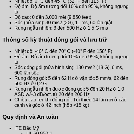
Nhiệt độ: 0° C đến 45° C (32° F đến 113° F)
Độ ẩm: Độ ẩm tương đối 10% đến 95%, không ngưng
tụ
Độ cao: 0 đến 3.000 mét (9.850 feet)
Sốc (nửa sin): 30 m/s2 (3G), 11 ms, 60 lần giật
Rung ngẫu nhiên: 3 đến 500 Hz ở 1,5 G rms
Thông số kỹ thuật đóng gói và lưu trữ
Nhiệt độ: -40° C đến 70° C (-40° F đến 158° F)
Độ ẩm: Độ ẩm tương đối 10% đến 95%, không ngưng
tụ
Sốc đóng gói (nửa hình sin): 180 m/s2 (18 G), 6 ms,
600 lần sốc
Rung đóng gói: 5 đến 62 Hz ở vận tốc 5 mm/s, 62 đến
500 Hz ở 0,2 G
Rung ngẫu nhiên được đóng gói: 5 đến 20 Hz ở 1,0
ASD w/–3 dB/oct. từ 20 đến 200 Hz
Chiều cao rơi khi đóng gói: Tối thiểu 14 lần rơi ở các
cạnh và góc ở 42 inch (hộp <15 kg)
Quy định và An toàn
ITE Bắc Mỹ
UL 60 950-1