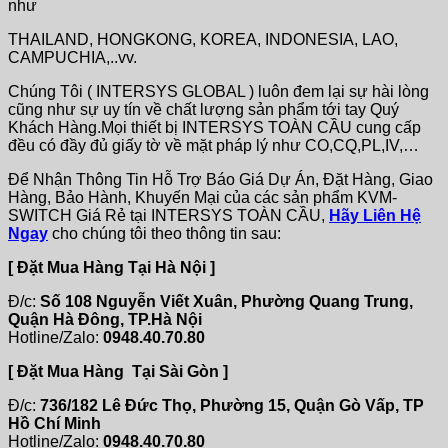
như
THAILAND, HONGKONG, KOREA, INDONESIA, LAO,
CAMPUCHIA,..vv.
Chúng Tôi ( INTERSYS GLOBAL ) luôn đem lại sự hài lòng
cũng như sự uy tín về chất lượng sản phẩm tới tay Quý
Khách Hàng.Mọi thiết bị INTERSYS TOÀN CẦU cung cấp
đều có đầy đủ giấy tờ về mặt pháp lý như CO,CQ,PL,IV,…
Để Nhận Thông Tin Hỗ Trợ Báo Giá Dự Án, Đặt Hàng, Giao
Hàng, Bảo Hành, Khuyến Mại của các sản phẩm KVM-
SWITCH Giá Rẻ tại INTERSYS TOÀN CẦU,
Hãy Liên Hệ
Ngay
cho chúng tôi theo thông tin sau:
[ Đặt Mua Hàng Tại Hà Nội ]
Đ/c:
Số 108 Nguyễn Viết Xuân, Phường Quang Trung,
Quận Hà Đông, TP.Hà Nội
Hotline/Zalo:
0948.40.70.80
[ Đặt Mua Hàng Tại Sài Gòn ]
Đ/c:
736/182 Lê Đức Thọ, Phường 15, Quận Gò Vấp, TP
Hồ Chí Minh
Hotline/Zalo:
0948.40.70.80