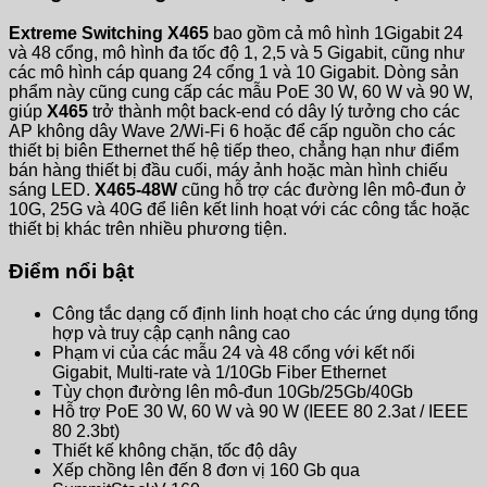
Extreme Switching X465
bao gồm cả mô hình 1Gigabit 24
và 48 cổng, mô hình đa tốc độ 1, 2,5 và 5 Gigabit, cũng như
các mô hình cáp quang 24 cổng 1 và 10 Gigabit. Dòng sản
phẩm này cũng cung cấp các mẫu PoE 30 W, 60 W và 90 W,
giúp
X465
trở thành một back-end có dây lý tưởng cho các
AP không dây Wave 2/Wi-Fi 6 hoặc để cấp nguồn cho các
thiết bị biên Ethernet thế hệ tiếp theo, chẳng hạn như điểm
bán hàng thiết bị đầu cuối, máy ảnh hoặc màn hình chiếu
sáng LED.
X465-48W
cũng hỗ trợ các đường lên mô-đun ở
10G, 25G và 40G để liên kết linh hoạt với các công tắc hoặc
thiết bị khác trên nhiều phương tiện.
Điểm nổi bật
Công tắc dạng cố định linh hoạt cho các ứng dụng tổng
hợp và truy cập cạnh nâng cao
Phạm vi của các mẫu 24 và 48 cổng với kết nối
Gigabit, Multi-rate và 1/10Gb Fiber Ethernet
Tùy chọn đường lên mô-đun 10Gb/25Gb/40Gb
Hỗ trợ PoE 30 W, 60 W và 90 W (IEEE 80 2.3at / IEEE
80 2.3bt)
Thiết kế không chặn, tốc độ dây
Xếp chồng lên đến 8 đơn vị 160 Gb qua