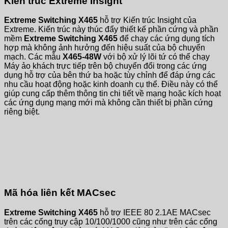
Kiến trúc Extreme Insight
Extreme Switching X465
hỗ trợ Kiến trúc Insight của
Extreme. Kiến trúc này thúc đẩy thiết kế phần cứng và phần
mềm
Extreme Switching X465
để chạy các ứng dụng tích
hợp mà không ảnh hưởng đến hiệu suất của bộ chuyển
mạch. Các mẫu
X465-48W
với bộ xử lý lõi tứ có thể chạy
Máy ảo khách trực tiếp trên bộ chuyển đổi trong các ứng
dụng hỗ trợ của bên thứ ba hoặc tùy chỉnh để đáp ứng các
nhu cầu hoạt động hoặc kinh doanh cụ thể. Điều này có thể
giúp cung cấp thêm thông tin chi tiết về mạng hoặc kích hoạt
các ứng dụng mạng mới mà không cần thiết bị phần cứng
riêng biệt.
Mã hóa liên kết MACsec
Extreme Switching X465
hỗ trợ IEEE 80 2.1AE MACsec
trên các cổng truy cập 10/100/1000 cũng như trên các cổng