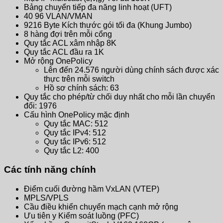
Bảng chuyển tiếp đa năng linh hoạt (UFT)
40 96 VLAN/VMAN
9216 Byte Kích thước gói tối đa (Khung Jumbo)
8 hàng đợi trên mỗi cổng
Quy tắc ACL xâm nhập 8K
Quy tắc ACL đầu ra 1K
Mở rộng OnePolicy
Lên đến 24.576 người dùng chính sách được xác
thực trên mỗi switch
Hồ sơ chính sách: 63
Quy tắc cho phép/từ chối duy nhất cho mỗi lần chuyển
đổi: 1976
Cấu hình OnePolicy mặc định
Quy tắc MAC: 512
Quy tắc IPv4: 512
Quy tắc IPv6: 512
Quy tắc L2: 400
Các tính năng chính
Điểm cuối đường hầm VxLAN (VTEP)
MPLS/VPLS
Cầu điều khiển chuyển mạch cạnh mở rộng
Ưu tiên y Kiểm soát luồng (PFC)