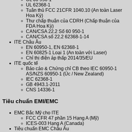
UL 62368-1
Tuân thủ FCC 21CFR 1040.10 (An toàn Laser
Hoa Kỳ)
Thư chấp thuận của CDRH (Chấp thuận của
FDA Hoa Kỳ)
CAN/CSA 22.2 Số 60 950-1
CAN/CSA số 22.2 62368-1-14
ITE Châu Âu
EN 60950-1, EN 62368-1
EN 60825-1 Loại 1 (An toàn với Laser)
Chỉ thị điện áp thấp 2014/35/EU
ITE quốc tế
Báo cáo & Chứng chỉ CB theo IEC 60950-1
AS/NZS 60950-1 (Úc / New Zealand)
IEC 62368-1
GB 4943.1-2011
CNS 14336-1
Tiêu chuẩn EMI/EMC
EMC Bắc Mỹ cho ITE
FCC CFR 47 phần 15 Hạng A (Mỹ)
ICES-003 Hạng A (Canada)
Tiêu chuẩn EMC Châu Âu