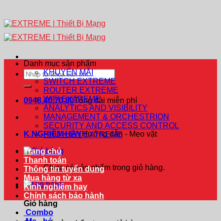
Danh mục sản phẩm
KHUYẾN MÃI
Tìm
SWITCH EXTREME
kiếm:
ROUTER EXTREME
WIFI EXTREME
0948.40.70.80
Tổng đài miễn phí
ANALYTICS AND VISIBILITY
MANAGEMENT & ORCHESTRION
SECURITY AND ACCESS CONTROL
K.NGHIỆM HAY
Hướng dẫn - Mẹo vặt
PHỤ KIỆN EXTREME
Trang chủ
Thanh toán
Chưa có sản phẩm trong giỏ hàng.
Thông tin tuyển dụng
Mua hàng từ xa
Kinh nghiệm hay
Chính sách bảo hành
Giỏ hàng
Combo