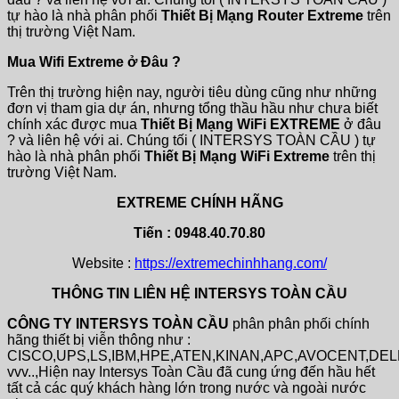
tự hào là nhà phân phối
Thiết Bị Mạng Router Extreme
trên
thị trường Việt Nam.
Mua Wifi Extreme ở Đâu ?
Trên thị trường hiện nay, người tiêu dùng cũng như những
đơn vị tham gia dự án, nhưng tổng thầu hầu như chưa biết
chính xác được mua
Thiết Bị Mạng WiFi EXTREME
ở đâu
? và liên hệ với ai. Chúng tối ( INTERSYS TOÀN CẦU ) tự
hào là nhà phân phối
Thiết Bị Mạng WiFi Extreme
trên thị
trường Việt Nam.
EXTREME CHÍNH HÃNG
Tiến : 0948.40.70.80
Website :
https://extremechinhhang.com/
THÔNG TIN LIÊN HỆ INTERSYS TOÀN CẦU
CÔNG TY INTERSYS TOÀN CẦU
phân phân phối chính
hãng thiết bị viễn thông như :
CISCO,UPS,LS,IBM,HPE,ATEN,KINAN,APC,AVOCENT,DE
vvv..,Hiện nay Intersys Toàn Cầu đã cung ứng đến hầu hết
tất cả các quý khách hàng lớn trong nước và ngoài nước