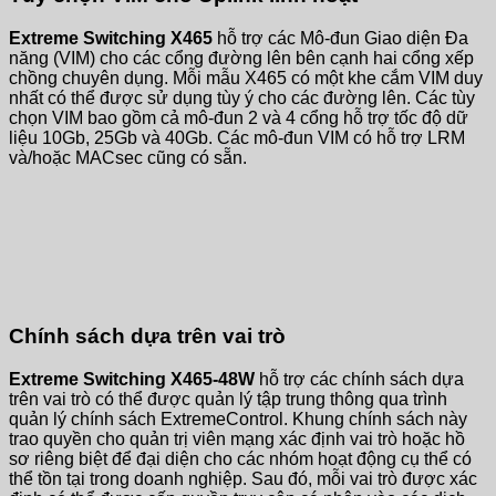
Extreme Switching X465
hỗ trợ các Mô-đun Giao diện Đa
năng (VIM) cho các cổng đường lên bên cạnh hai cổng xếp
chồng chuyên dụng. Mỗi mẫu X465 có một khe cắm VIM duy
nhất có thể được sử dụng tùy ý cho các đường lên. Các tùy
chọn VIM bao gồm cả mô-đun 2 và 4 cổng hỗ trợ tốc độ dữ
liệu 10Gb, 25Gb và 40Gb. Các mô-đun VIM có hỗ trợ LRM
và/hoặc MACsec cũng có sẵn.
Chính sách dựa trên vai trò
Extreme Switching X465-48W
hỗ trợ các chính sách dựa
trên vai trò có thể được quản lý tập trung thông qua trình
quản lý chính sách ExtremeControl. Khung chính sách này
trao quyền cho quản trị viên mạng xác định vai trò hoặc hồ
sơ riêng biệt để đại diện cho các nhóm hoạt động cụ thể có
thể tồn tại trong doanh nghiệp. Sau đó, mỗi vai trò được xác