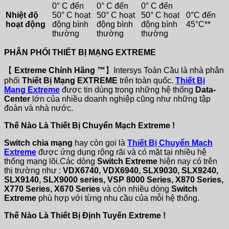
0° C đến
0° C đến
0° C đến
Nhiệt độ
50° C hoạt
50° C hoạt
50° C hoạt
0°C đến
hoạt động
động bình
động bình
động bình
45°C**
thường
thường
thường
PHÂN PHỐI THIẾT BỊ MẠNG EXTREME
【
Extreme Chính Hãng ™
】Intersys Toàn Cầu là nhà phân
phối
Thiết Bị Mạng EXTREME
trên toàn quốc.
Thiết Bị
Mạng Extreme
được tin dùng trong những hệ thống
Data-
Center
lớn của nhiều doanh nghiệp cũng như những tập
đoàn và nhà nước.
Thế Nào Là Thiết Bị Chuyển Mạch Extreme !
Switch chia mạng
hay còn gọi là
Thiết Bị Chuyển Mạch
Extreme
được ứng dụng rộng rãi và có mặt tại nhiều hệ
thống mạng lõi.Các dòng
Switch Extreme
hiện nay có trên
thị trường như :
VDX6740, VDX6940, SLX9030, SLX9240,
SLX9140, SLX9000 series, VSP 8000 Series, X870 Series,
X770 Series, X670 Series
và còn nhiều dòng
Switch
Extreme
phù hợp với từng nhu cầu của mỗi hệ thống.
Thế Nào Là Thiết Bị Định Tuyến Extreme !