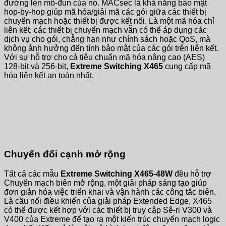
đường lên mô-đun của nó. MACsec là khả năng bảo mật
hop-by-hop giúp mã hóa/giải mã các gói giữa các thiết bị
chuyển mạch hoặc thiết bị được kết nối. Là một mã hóa chỉ
liên kết, các thiết bị chuyển mạch vẫn có thể áp dụng các
dịch vụ cho gói, chẳng hạn như chính sách hoặc QoS, mà
không ảnh hưởng đến tính bảo mật của các gói trên liên kết.
Với sự hỗ trợ cho cả tiêu chuẩn mã hóa nâng cao (AES)
128-bit và 256-bit,
Extreme Switching X465
cung cấp mã
hóa liên kết an toàn nhất.
Chuyển đổi cạnh mở rộng
Tất cả các mẫu
Extreme Switching X465-48W
đều hỗ trợ
Chuyển mạch biên mở rộng, một giải pháp sáng tạo giúp
đơn giản hóa việc triển khai và vận hành các công tắc biên.
Là cầu nối điều khiển của giải pháp Extended Edge, X465
có thể được kết hợp với các thiết bị truy cập Sê-ri V300 và
V400 của Extreme để tạo ra một kiến ​​trúc chuyển mạch logic