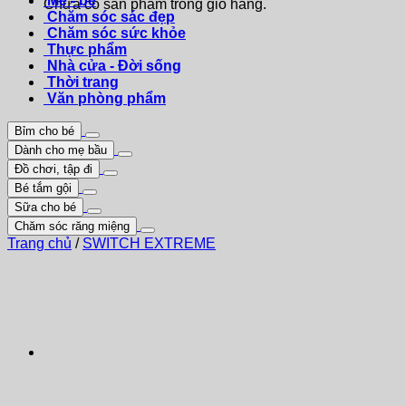
Mẹ - bé
Chưa có sản phẩm trong giỏ hàng.
Chăm sóc sác đẹp
Chăm sóc sức khỏe
Thực phẩm
Nhà cửa - Đời sống
Thời trang
Văn phòng phẩm
Bỉm cho bé
Dành cho mẹ bầu
Đồ chơi, tập đi
Bé tắm gội
Sữa cho bé
Chăm sóc răng miệng
Trang chủ
/
SWITCH EXTREME