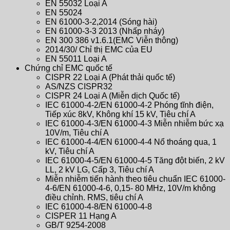
EN 55032 Loại A
EN 55024
EN 61000-3-2,2014 (Sóng hài)
EN 61000-3-3 2013 (Nhấp nháy)
EN 300 386 v1.6.1(EMC Viễn thông)
2014/30/ Chỉ thị EMC của EU
EN 55011 Loại A
Chứng chỉ EMC quốc tế
CISPR 22 Loại A (Phát thải quốc tế)
AS/NZS CISPR32
CISPR 24 Loại A (Miễn dịch Quốc tế)
IEC 61000-4-2/EN 61000-4-2 Phóng tĩnh điện,
Tiếp xúc 8kV, Không khí 15 kV, Tiêu chí A
IEC 61000-4-3/EN 61000-4-3 Miễn nhiễm bức xạ
10V/m, Tiêu chí A
IEC 61000-4-4/EN 61000-4-4 Nổ thoáng qua, 1
kV, Tiêu chí A
IEC 61000-4-5/EN 61000-4-5 Tăng đột biến, 2 kV
LL, 2 kV LG, Cấp 3, Tiêu chí A
Miễn nhiễm tiến hành theo tiêu chuẩn IEC 61000-
4-6/EN 61000-4-6, 0,15- 80 MHz, 10V/m không
điều chỉnh. RMS, tiêu chí A
IEC 61000-4-8/EN 61000-4-8
CISPER 11 Hạng A
GB/T 9254-2008