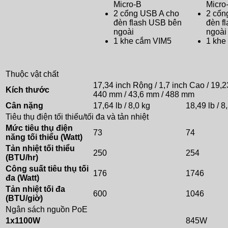
Micro-B
Micro
2 cổng USB A cho
2 cổn
đèn flash USB bên
đèn f
ngoài
ngoài
1 khe cắm VIM5
1 khe
Thuộc vật chất
17,34 inch Rộng / 1,7 inch Cao / 19,2
Kích thước
440 mm / 43,6 mm / 488 mm
Cân nặng
17,64 lb / 8,0 kg
18,49 lb / 8
Tiêu thụ điện tối thiểu/tối đa và tản nhiệt
Mức tiêu thụ điện
73
74
năng tối thiểu (Watt)
Tản nhiệt tối thiểu
250
254
(BTU/hr)
Công suất tiêu thụ tối
176
1746
đa (Watt)
Tản nhiệt tối đa
600
1046
(BTU/giờ)
Ngân sách nguồn PoE
1x1100W
845W