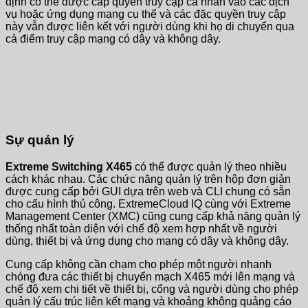
định có thể được cấp quyền truy cập cá nhân vào các dịch
vụ hoặc ứng dụng mạng cụ thể và các đặc quyền truy cập
này vẫn được liên kết với người dùng khi họ di chuyển qua
cả điểm truy cập mạng có dây và không dây.
Sự quản lý
Extreme Switching X465
có thể được quản lý theo nhiều
cách khác nhau. Các chức năng quản lý trên hộp đơn giản
được cung cấp bởi GUI dựa trên web và CLI chung có sẵn
cho cấu hình thủ công. ExtremeCloud IQ cùng với Extreme
Management Center (XMC) cũng cung cấp khả năng quản lý
thống nhất toàn diện với chế độ xem hợp nhất về người
dùng, thiết bị và ứng dụng cho mạng có dây và không dây.
Cung cấp không cần chạm cho phép một người nhanh
chóng đưa các thiết bị chuyển mạch X465 mới lên mạng và
chế độ xem chi tiết về thiết bị, cổng và người dùng cho phép
quản lý cấu trúc liên kết mạng và khoảng không quảng cáo