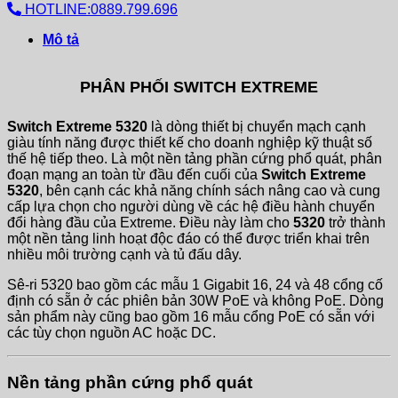
HOTLINE:0889.799.696
Mô tả
PHÂN PHỐI SWITCH EXTREME
Switch Extreme 5320
là dòng thiết bị chuyển mạch cạnh
giàu tính năng được thiết kế cho doanh nghiệp kỹ thuật số
thế hệ tiếp theo. Là một nền tảng phần cứng phổ quát, phân
đoạn mạng an toàn từ đầu đến cuối của
Switch Extreme
5320
, bên cạnh các khả năng chính sách nâng cao và cung
cấp lựa chọn cho người dùng về các hệ điều hành chuyển
đổi hàng đầu của Extreme. Điều này làm cho
5320
trở thành
một nền tảng linh hoạt độc đáo có thể được triển khai trên
nhiều môi trường cạnh và tủ đấu dây.
Sê-ri 5320 bao gồm các mẫu 1 Gigabit 16, 24 và 48 cổng cố
định có sẵn ở các phiên bản 30W PoE và không PoE. Dòng
sản phẩm này cũng bao gồm 16 mẫu cổng PoE có sẵn với
các tùy chọn nguồn AC hoặc DC.
Nền tảng phần cứng phổ quát