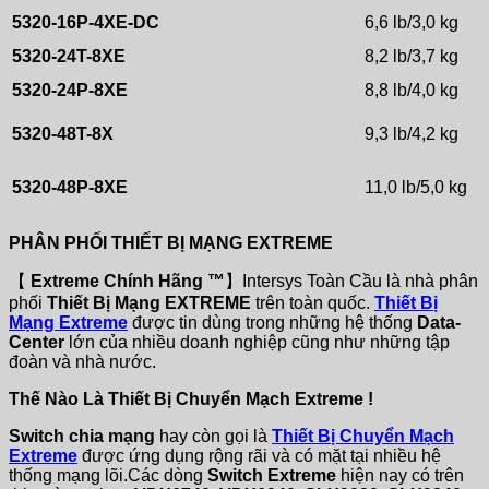
5320-16P-4XE-DC
6,6 lb/3,0 kg
5320-24T-8XE
8,2 lb/3,7 kg
5320-24P-8XE
8,8 lb/4,0 kg
5320-48T-8X
9,3 lb/4,2 kg
5320-48P-8XE
11,0 lb/5,0 kg
PHÂN PHỐI THIẾT BỊ MẠNG EXTREME
【
Extreme Chính Hãng ™
】Intersys Toàn Cầu là nhà phân
phối
Thiết Bị Mạng EXTREME
trên toàn quốc.
Thiết Bị
Mạng Extreme
được tin dùng trong những hệ thống
Data-
Center
lớn của nhiều doanh nghiệp cũng như những tập
đoàn và nhà nước.
Thế Nào Là Thiết Bị Chuyển Mạch Extreme !
Switch chia mạng
hay còn gọi là
Thiết Bị Chuyển Mạch
Extreme
được ứng dụng rộng rãi và có mặt tại nhiều hệ
thống mạng lõi.Các dòng
Switch Extreme
hiện nay có trên