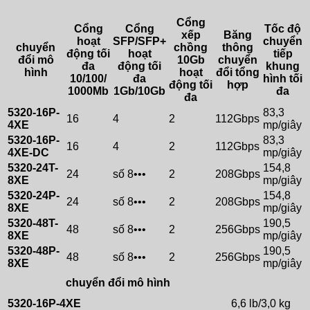
Cổng
Cổng
Cổng
Tốc độ
xếp
Băng
hoạt
SFP/SFP+
chuyển
chuyển
chồng
thông
động tối
hoạt
tiếp
đổi mô
10Gb
chuyển
đa
động tối
khung
hình
hoạt
đổi tổng
10/100/
đa
hình tối
động tối
hợp
1000Mb
1Gb/10Gb
đa
đa
5320-16P-
83,3
16
4
2
112Gbps
4XE
mp/giây
5320-16P-
83,3
16
4
2
112Gbps
4XE-DC
mp/giây
5320-24T-
154,8
24
số 8•••
2
208Gbps
8XE
mp/giây
5320-24P-
154,8
24
số 8•••
2
208Gbps
8XE
mp/giây
5320-48T-
190,5
48
số 8•••
2
256Gbps
8XE
mp/giây
5320-48P-
190,5
48
số 8•••
2
256Gbps
8XE
mp/giây
chuyển đổi mô hình
5320-16P-4XE
6,6 lb/3,0 kg