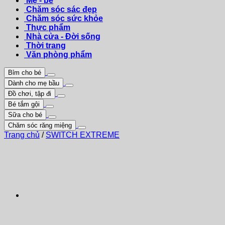
Mẹ - bé
Chăm sóc sác đẹp
Chăm sóc sức khỏe
Thực phẩm
Nhà cửa - Đời sống
Thời trang
Văn phòng phẩm
Bỉm cho bé
Dành cho mẹ bầu
Đồ chơi, tập đi
Bé tắm gội
Sữa cho bé
Chăm sóc răng miệng
Trang chủ
/
SWITCH EXTREME