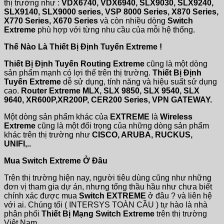
thị trường như :
VDX6740, VDX6940, SLX9030, SLX9240,
SLX9140, SLX9000 series, VSP 8000 Series, X870 Series,
X770 Series, X670 Series
và còn nhiều dòng
Switch
Extreme
phù hợp với từng nhu cầu của mỗi hệ thống.
Thế Nào Là Thiết Bị Định Tuyến Extreme !
Thiết Bị Định Tuyến Routing Extreme
cũng là một dòng
sản phẩm mạnh có lợi thế trên thị trường.
Thiết Bị Định
Tuyến Extreme
dễ sử dụng, tính năng và hiệu suất sử dụng
cao.
Router Extreme MLX, SLX 9850, SLX 9540, SLX
9640, XR600P,XR200P, CER200 Series, VPN GATEWAY.
Một dòng sản phẩm khác của
EXTREME
là
Wireless
Extreme
cũng là một đối trọng của những dòng sản phẩm
khác trên thị trường như
CISCO, ARUBA, RUCKUS,
UNIFI,..
Mua Switch Extreme Ở Đâu
Trên thị trường hiện nay, người tiêu dùng cũng như những
đơn vị tham gia dự án, nhưng tổng thầu hầu như chưa biết
chính xác được mua
Switch EXTREME
ở đâu ? và liên hệ
với ai. Chúng tối ( INTERSYS TOÀN CẦU ) tự hào là nhà
phân phối
Thiết Bị Mạng Switch Extreme
trên thị trường
Việt Nam.