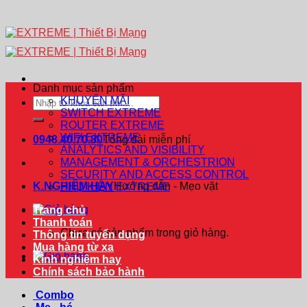
Danh mục sản phẩm
KHUYẾN MÃI
Tìm
SWITCH EXTREME
kiếm:
ROUTER EXTREME
WIFI EXTREME
0948.40.70.80
Tổng đài miễn phí
ANALYTICS AND VISIBILITY
MANAGEMENT & ORCHESTRION
SECURITY AND ACCESS CONTROL
K.NGHIỆM HAY
Hướng dẫn - Mẹo vặt
PHỤ KIỆN EXTREME
Trang chủ
Thanh toán
Chưa có sản phẩm trong giỏ hàng.
Thông tin tuyển dụng
Mua hàng từ xa
Kinh nghiệm hay
Chính sách bảo hành
Combo