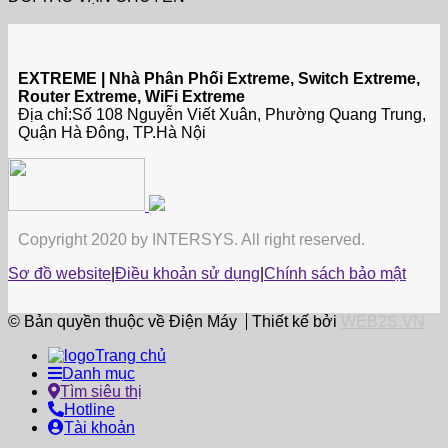
EXTREME | Nhà Phân Phối Extreme, Switch Extreme,
Router Extreme, WiFi Extreme
Địa chỉ:Số 108 Nguyễn Viết Xuân, Phường Quang Trung,
Quận Hà Đông, TP.Hà Nội
Copyright 2020 by INTERSYS. All right reserved.
Sơ đồ website
|
Điều khoản sử dụng
|
Chính sách bảo mật
© Bản quyền thuộc về Điện Máy
Thiết kế bởi
WEB2S.VN
Trang chủ
Danh mục
Tìm siêu thị
Hotline
Tài khoản