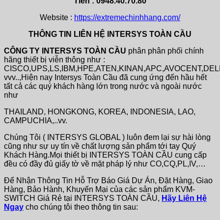
Tiến : 0948.40.70.80
Website :
https://extremechinhhang.com/
THÔNG TIN LIÊN HỆ INTERSYS TOÀN CẦU
CÔNG TY INTERSYS TOÀN CẦU
phân phân phối chính
hãng thiết bị viễn thông như :
CISCO,UPS,LS,IBM,HPE,ATEN,KINAN,APC,AVOCENT,DE
vvv..,Hiện nay Intersys Toàn Cầu đã cung ứng đến hầu hết
tất cả các quý khách hàng lớn trong nước và ngoài nước
như
THAILAND, HONGKONG, KOREA, INDONESIA, LAO,
CAMPUCHIA,..vv.
Chúng Tôi ( INTERSYS GLOBAL ) luôn đem lại sự hài lòng
cũng như sự uy tín về chất lượng sản phẩm tới tay Quý
Khách Hàng.Mọi thiết bị INTERSYS TOÀN CẦU cung cấp
đều có đầy đủ giấy tờ về mặt pháp lý như CO,CQ,PL,IV,…
Để Nhận Thông Tin Hỗ Trợ Báo Giá Dự Án, Đặt Hàng, Giao
Hàng, Bảo Hành, Khuyến Mại của các sản phẩm KVM-
SWITCH Giá Rẻ tại INTERSYS TOÀN CẦU,
Hãy Liên Hệ
Ngay
cho chúng tôi theo thông tin sau: