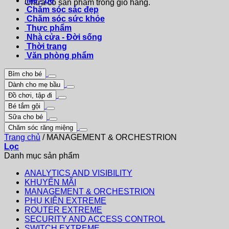
Mẹ - bé
Chưa có sản phẩm trong giỏ hàng.
Chăm sóc sác đẹp
Chăm sóc sức khỏe
Thực phẩm
Nhà cửa - Đời sống
Thời trang
Văn phòng phẩm
Bỉm cho bé
Dành cho mẹ bầu
Đồ chơi, tập đi
Bé tắm gội
Sữa cho bé
Chăm sóc răng miệng
Trang chủ
/
MANAGEMENT & ORCHESTRION
Lọc
Danh mục sản phẩm
ANALYTICS AND VISIBILITY
KHUYẾN MÃI
MANAGEMENT & ORCHESTRION
PHỤ KIỆN EXTREME
ROUTER EXTREME
SECURITY AND ACCESS CONTROL
SWITCH EXTREME