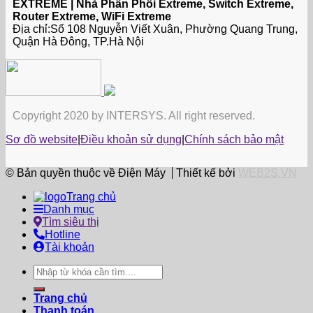
EXTREME | Nhà Phân Phối Extreme, Switch Extreme,
Router Extreme, WiFi Extreme
Địa chỉ:Số 108 Nguyễn Viết Xuân, Phường Quang Trung,
Quận Hà Đông, TP.Hà Nội
Copyright 2020 by INTERSYS. All right reserved.
Sơ đồ website
|
Điều khoản sử dụng
|
Chính sách bảo mật
© Bản quyền thuộc về Điện Máy
Thiết kế bởi
WEB2S.VN
Trang chủ
Danh mục
Tìm siêu thị
Hotline
Tài khoản
Tìm
kiếm:
Trang chủ
Thanh toán