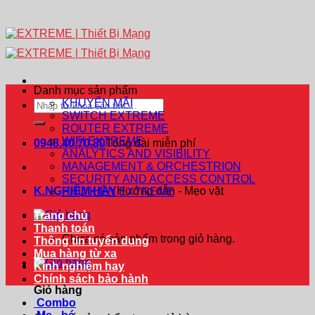
Danh mục sản phẩm
KHUYẾN MÃI
Tìm
SWITCH EXTREME
kiếm:
ROUTER EXTREME
WIFI EXTREME
0948.40.70.80
Tổng đài miễn phí
ANALYTICS AND VISIBILITY
MANAGEMENT & ORCHESTRION
SECURITY AND ACCESS CONTROL
K.NGHIỆM HAY
Hướng dẫn - Mẹo vặt
PHỤ KIỆN EXTREME
Trang chủ
Thanh toán
Chưa có sản phẩm trong giỏ hàng.
Thông tin tuyển dụng
Mua hàng từ xa
Kinh nghiệm hay
Chính sách bảo hành
Giỏ hàng
Combo