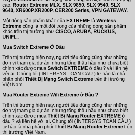
cao.
Router Extreme MLX, SLX 9850, SLX 9540, SLX
9640, XR600P,XR200P, CER200 Series, VPN GATEWAY.
Một dòng sản phẩm khác của
EXTREME
là
Wireless
Extreme
cũng là một đối trọng của những dòng sản phẩm
khác trên thị trường như
CISCO, ARUBA, RUCKUS,
UNIFI,..
Mua Switch Extreme Ở Đâu
Trên thị trường hiện nay, người tiêu dùng cũng như những
đơn vị tham gia dự án, nhưng tổng thầu hầu như chưa biết
chính xác được mua
Switch EXTREME
ở đâu ? và liên hệ
với ai. Chúng tối ( INTERSYS TOÀN CẦU ) tự hào là nhà
phân phối
Thiết Bị Mạng Switch Extreme
trên thị trường
Việt Nam.
Mua Router Extreme Wifi Extreme ở Đâu ?
Trên thị trường hiện nay, người tiêu dùng cũng như những
đơn vị tham gia dự án, nhưng tổng thầu hầu như chưa biết
chính xác được mua
Thiết Bị Mạng Router EXTREME
ở
đâu ? và liên hệ với ai. Chúng tối ( INTERSYS TOÀN CẦU )
tự hào là nhà phân phối
Thiết Bị Mạng Router Extreme
trên
thị trường Việt Nam.