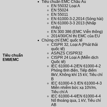
Tiêu chuẩn EMC Châu Âu
EN 55032 Loại A
EN 55024
EN 55011
EN 61000-3-2,2014 (Sóng hài)
EN 61000-3-3 2013 (Nhấp
nháy)
EN 300 386 (EMC Viễn thông)
2014/30/Chỉ thị EMC của EU
Chứng chỉ EMC quốc tế
CISPR 32, Loại A (Phát thải
quốc tế)
AS/NZS CISPR32
Tiêu chuẩn
CISPR 24 Loại A (Miễn dịch
EMI/EMC
Quốc tế)
IEC 61000-4-2/EN 61000-4-2
Phóng tĩnh điện, Tiếp điểm
8kV, Không khí 15 kV, Tiêu chí
B
IEC 61000-4-3 /EN 61000-4-3
Miễn nhiễm bức xạ 10V/m,
Tiêu chí A
IEC 61000-4-4/EN 61000-4-4
Nổ thoáng qua, 1 kV, Tiêu chí
AB