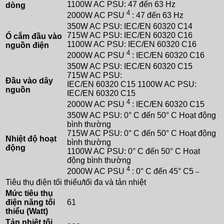
1100W AC PSU: 47 đến 63 Hz
dòng
4
2000W AC PSU
: 47 đến 63 Hz
350W AC PSU: IEC/EN 60320 C14
715W AC PSU: IEC/EN 60320 C16
Ổ cắm đầu vào
1100W AC PSU: IEC/EN 60320 C16
nguồn điện
4
2000W AC PSU
: IEC/EN 60320 C16
350W AC PSU: IEC/EN 60320 C15
715W AC PSU:
Đầu vào dây
IEC/EN 60320 C15 1100W AC PSU:
nguồn
IEC/EN 60320 C15
4
2000W AC PSU
: IEC/EN 60320 C15
350W AC PSU: 0° C đến 50° C Hoạt động
bình thường
715W AC PSU: 0° C đến 50° C Hoạt động
Nhiệt độ hoạt
bình thường
động
1100W AC PSU: 0° C đến 50° C Hoạt
động bình thường
4
_
2000W AC PSU
: 0° C đến 45° C5
Tiêu thụ điện tối thiểu/tối đa và tản nhiệt
Mức tiêu thụ
điện năng tối
61
thiểu (Watt)
Tản nhiệt tối