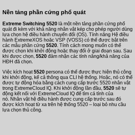
Nền tảng phần cứng phổ quát
Extreme Switching 5520
là một nền tảng phần cứng phổ
quát đi kèm với khả năng nhân vật kép cho phép người dùng
lựa chọn hệ điều hành chuyển đổi (OS). Tính năng Hệ điều
hành ExtremeXOS hoặc VSP (VOSS) có thể được bật trên
các mẫu phần cứng
5520
. Tính cách mong muốn có thể
được chọn khi khởi động hoặc thay đổi ở giai đoạn sau. Sau
khi được chọn,
5520
đảm nhận các tính năng/khả năng của
HĐH đã chọn.
Việc kích hoạt
5520
persona có thể được thực hiện thủ công
khi khởi động, kể cả thông qua CLI hệ thống. Hoặc, nó có thể
được tự động hóa bằng cách cung cấp trước 5520 nhân vật
trong ExtremeCloud IQ. Khi khởi động lần đầu,
5520
sẽ tự
động kết nối với ExtremeCloud IQ để tìm cá tính của
nó. Nhân vật hệ điều hành được cung cấp trước sau đó
được kích hoạt từ xa trên hệ thống 5520 – loại bỏ nhu cầu
lựa chọn thủ công.