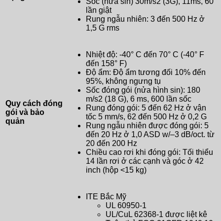
Sốc (nửa sin) 30m/s2 (3G), 11ms, 60
lần giật
Rung ngẫu nhiên: 3 đến 500 Hz ở
1,5 G rms
Nhiệt độ: -40° C đến 70° C (-40° F
đến 158° F)
Độ ẩm: Độ ẩm tương đối 10% đến
95%, không ngưng tụ
Sốc đóng gói (nửa hình sin): 180
m/s2 (18 G), 6 ms, 600 lần sốc
Quy cách đóng
Rung đóng gói: 5 đến 62 Hz ở vận
gói và bảo
tốc 5 mm/s, 62 đến 500 Hz ở 0,2 G
quản
Rung ngẫu nhiên được đóng gói: 5
đến 20 Hz ở 1,0 ASD w/–3 dB/oct. từ
20 đến 200 Hz
Chiều cao rơi khi đóng gói: Tối thiểu
14 lần rơi ở các cạnh và góc ở 42
inch (hộp <15 kg)
ITE Bắc Mỹ
UL 60950-1
UL/CuL 62368-1 được liệt kê