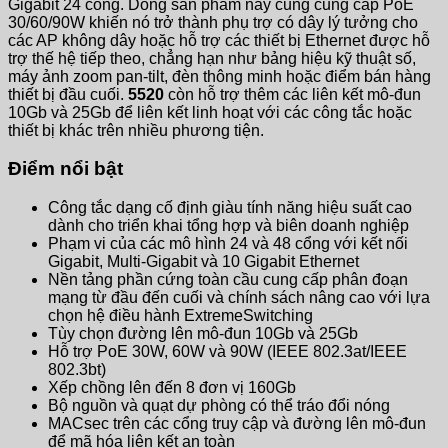
Gigabit 24 cổng. Dòng sản phẩm này cũng cung cấp PoE
30/60/90W khiến nó trở thành phụ trợ có dây lý tưởng cho
các AP không dây hoặc hỗ trợ các thiết bị Ethernet được hỗ
trợ thế hệ tiếp theo, chẳng hạn như bảng hiệu kỹ thuật số,
máy ảnh zoom pan-tilt, đèn thông minh hoặc điểm bán hàng
thiết bị đầu cuối.
5520
còn hỗ trợ thêm các liên kết mô-đun
10Gb và 25Gb để liên kết linh hoạt với các công tắc hoặc
thiết bị khác trên nhiều phương tiện.
Điểm nổi bật
Công tắc dạng cố định giàu tính năng hiệu suất cao
dành cho triển khai tổng hợp và biên doanh nghiệp
Phạm vi của các mô hình 24 và 48 cổng với kết nối
Gigabit, Multi-Gigabit và 10 Gigabit Ethernet
Nền tảng phần cứng toàn cầu cung cấp phân đoạn
mạng từ đầu đến cuối và chính sách nâng cao với lựa
chọn hệ điều hành ExtremeSwitching
Tùy chọn đường lên mô-đun 10Gb và 25Gb
Hỗ trợ PoE 30W, 60W và 90W (IEEE 802.3at/IEEE
802.3bt)
Xếp chồng lên đến 8 đơn vị 160Gb
Bộ nguồn và quạt dự phòng có thể tráo đổi nóng
MACsec trên các cổng truy cập và đường lên mô-đun
để mã hóa liên kết an toàn