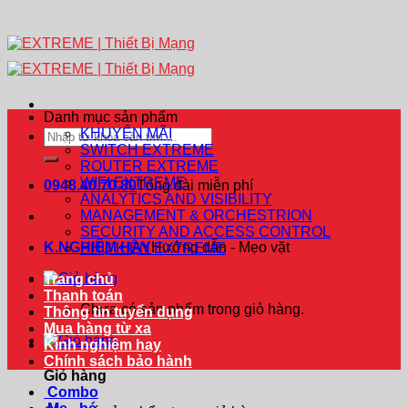
Danh mục sản phẩm
KHUYẾN MÃI
Tìm
SWITCH EXTREME
kiếm:
ROUTER EXTREME
WIFI EXTREME
0948.40.70.80
Tổng đài miễn phí
ANALYTICS AND VISIBILITY
MANAGEMENT & ORCHESTRION
SECURITY AND ACCESS CONTROL
K.NGHIỆM HAY
Hướng dẫn - Mẹo vặt
PHỤ KIỆN EXTREME
Trang chủ
Thanh toán
Chưa có sản phẩm trong giỏ hàng.
Thông tin tuyển dụng
Mua hàng từ xa
Kinh nghiệm hay
Chính sách bảo hành
Giỏ hàng
Combo