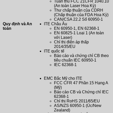
Tuân thủ FCC 21CFR 1040.10
(An toàn Laser Hoa Kỳ)
Thư chấp thuận của CDRH
(Chấp thuận của FDA Hoa Kỳ)
CAN/CSA 22.2 Số 60950-1
Quy định và An
ITE Châu Âu
toàn
EN 60950-1, EN 62368-1
EN 60825-1 Loại 1 (An toàn
với Laser)
Chỉ thị điện áp thấp
2014/35/EU
ITE quốc tế
Báo cáo và chứng chỉ CB theo
tiêu chuẩn IEC 60950-1
IEC 62368-1
EMC Bắc Mỹ cho ITE
FCC CFR 47 Phần 15 Hạng A
(Mỹ)
Báo cáo CB và Chứng chỉ IEC
62368-1
Chỉ thị RoHS 2011/65/EU
AS/NZS 60950-1 (Úc/New
Zealand)