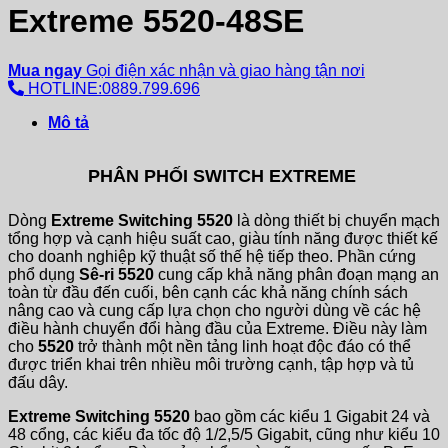
Extreme 5520-48SE
Mua ngay
Gọi điện xác nhận và giao hàng tận nơi
HOTLINE:0889.799.696
Mô tả
PHÂN PHỐI SWITCH EXTREME
Dòng
Extreme Switching 5520
là dòng thiết bị chuyển mạch
tổng hợp và cạnh hiệu suất cao, giàu tính năng được thiết kế
cho doanh nghiệp kỹ thuật số thế hệ tiếp theo. Phần cứng
phổ dụng
Sê-ri 5520
cung cấp khả năng phân đoạn mạng an
toàn từ đầu đến cuối, bên cạnh các khả năng chính sách
nâng cao và cung cấp lựa chọn cho người dùng về các hệ
điều hành chuyển đổi hàng đầu của Extreme. Điều này làm
cho
5520
trở thành một nền tảng linh hoạt độc đáo có thể
được triển khai trên nhiều môi trường cạnh, tập hợp và tủ
đấu dây.
Extreme Switching 5520
bao gồm các kiểu 1 Gigabit 24 và
48 cổng, các kiểu đa tốc độ 1/2,5/5 Gigabit, cũng như kiểu 10