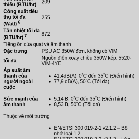
209
thiểu (BTU/hr)
Công suất tiêu
thụ tối đa
255
6
(Watt)
Tản nhiệt tối đa
872
7
(BTU/hr)
Tiếng ồn của quạt và âm thanh
Đặc trưng
PSU AC 350W đơn, không có VIM
Nguồn điện xoay chiều 350W kép, 5520-
tối đa
VIM-4YE
Áp suất âm
thanh của
41,4dB(A), 0˚C đến 35˚C (Điển hình)
người ngoài
77,9 dB(A), 50˚C (Tối đa)
cuộc
Sức mạnh của
5.14 B, 0˚C đến 35˚C (Điển hình)
âm thanh
8,53 B, 50˚C (Tối đa)
Thuộc về môi trường
EN/ETSI 300 019-2-1 v2.1.2 – Bộ
nhớ loại 1.2