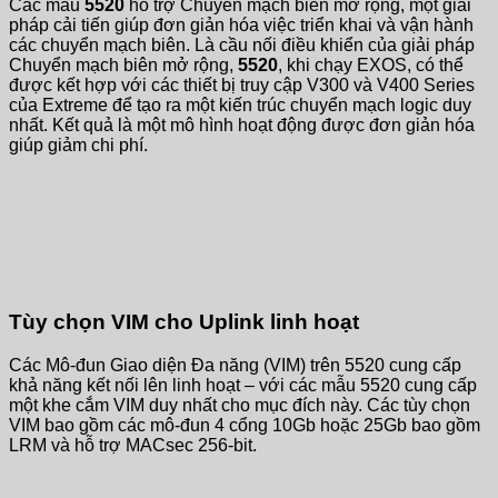
Các mẫu
5520
hỗ trợ Chuyển mạch biên mở rộng, một giải
pháp cải tiến giúp đơn giản hóa việc triển khai và vận hành
các chuyển mạch biên. Là cầu nối điều khiển của giải pháp
Chuyển mạch biên mở rộng,
5520
, khi chạy EXOS, có thể
được kết hợp với các thiết bị truy cập V300 và V400 Series
của Extreme để tạo ra một kiến ​​trúc chuyển mạch logic duy
nhất. Kết quả là một mô hình hoạt động được đơn giản hóa
giúp giảm chi phí.
Tùy chọn VIM cho Uplink linh hoạt
Các Mô-đun Giao diện Đa năng (VIM) trên 5520 cung cấp
khả năng kết nối lên linh hoạt – với các mẫu 5520 cung cấp
một khe cắm VIM duy nhất cho mục đích này. Các tùy chọn
VIM bao gồm các mô-đun 4 cổng 10Gb hoặc 25Gb bao gồm
LRM và hỗ trợ MACsec 256-bit.