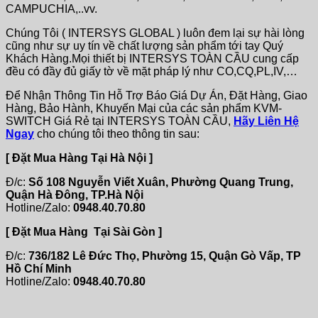
CAMPUCHIA,..vv.
Chúng Tôi ( INTERSYS GLOBAL ) luôn đem lại sự hài lòng
cũng như sự uy tín về chất lượng sản phẩm tới tay Quý
Khách Hàng.Mọi thiết bị INTERSYS TOÀN CẦU cung cấp
đều có đầy đủ giấy tờ về mặt pháp lý như CO,CQ,PL,IV,…
Để Nhận Thông Tin Hỗ Trợ Báo Giá Dự Án, Đặt Hàng, Giao
Hàng, Bảo Hành, Khuyến Mại của các sản phẩm KVM-
SWITCH Giá Rẻ tại INTERSYS TOÀN CẦU,
Hãy Liên Hệ
Ngay
cho chúng tôi theo thông tin sau:
[ Đặt Mua Hàng Tại Hà Nội ]
Đ/c:
Số 108 Nguyễn Viết Xuân, Phường Quang Trung,
Quận Hà Đông, TP.Hà Nội
Hotline/Zalo:
0948.40.70.80
[ Đặt Mua Hàng Tại Sài Gòn ]
Đ/c:
736/182 Lê Đức Thọ, Phường 15, Quận Gò Vấp, TP
Hồ Chí Minh
Hotline/Zalo:
0948.40.70.80