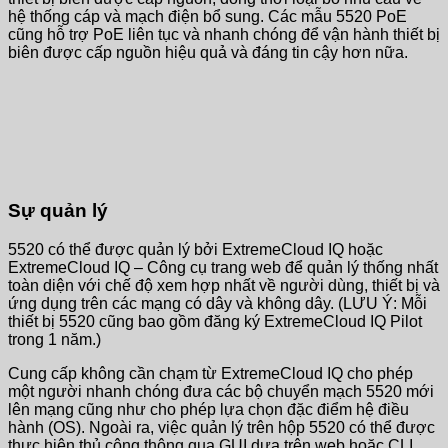
hệ thống cáp và mạch điện bổ sung. Các mẫu 5520 PoE
cũng hỗ trợ PoE liên tục và nhanh chóng để vận hành thiết bị
biên được cấp nguồn hiệu quả và đáng tin cậy hơn nữa.
Sự quản lý
5520 có thể được quản lý bởi ExtremeCloud IQ hoặc
ExtremeCloud IQ – Công cụ trang web để quản lý thống nhất
toàn diện với chế độ xem hợp nhất về người dùng, thiết bị và
ứng dụng trên các mạng có dây và không dây. (LƯU Ý: Mỗi
thiết bị 5520 cũng bao gồm đăng ký ExtremeCloud IQ Pilot
trong 1 năm.)
Cung cấp không cần chạm từ ExtremeCloud IQ cho phép
một người nhanh chóng đưa các bộ chuyển mạch 5520 mới
lên mạng cũng như cho phép lựa chọn đặc điểm hệ điều
hành (OS). Ngoài ra, việc quản lý trên hộp 5520 có thể được
thực hiện thủ công thông qua GUI dựa trên web hoặc CLI