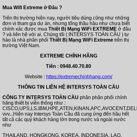
Mua Wifi Extreme ở Đâu ?
Trên thị trường hiện nay, người tiêu dùng cũng như những
đơn vị tham gia dự án, nhưng tổng thầu hầu như chưa biết
chính xác được mua
Thiết Bị Mạng WiFi EXTREME
ở đâu
? và liên hệ với ai. Chúng tối ( INTERSYS TOÀN CẦU ) tự
hào là nhà phân phối
Thiết Bị Mạng WiFi Extreme
trên thị
trường Việt Nam.
EXTREME CHÍNH HÃNG
Tiến : 0948.40.70.80
Website :
https://extremechinhhang.com/
THÔNG TIN LIÊN HỆ INTERSYS TOÀN CẦU
CÔNG TY INTERSYS TOÀN CẦU
phân phân phối chính
hãng thiết bị viễn thông như :
CISCO,UPS,LS,IBM,HPE,ATEN,KINAN,APC,AVOCENT,DE
vvv..,Hiện nay Intersys Toàn Cầu đã cung ứng đến hầu hết
tất cả các quý khách hàng lớn trong nước và ngoài nước
như
THAILAND, HONGKONG, KOREA, INDONESIA, LAO,