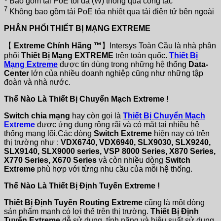
Bao gồm tải PoE tối đa (W) thông qua công tắc
7
Không bao gồm tải PoE tỏa nhiệt qua tải điện tử bên ngoài
PHÂN PHỐI THIẾT BỊ MẠNG EXTREME
【
Extreme Chính Hãng ™
】Intersys Toàn Cầu là nhà phân
phối
Thiết Bị Mạng EXTREME
trên toàn quốc.
Thiết Bị
Mạng Extreme
được tin dùng trong những hệ thống
Data-
Center
lớn của nhiều doanh nghiệp cũng như những tập
đoàn và nhà nước.
Thế Nào Là Thiết Bị Chuyển Mạch Extreme !
Switch chia mạng
hay còn gọi là
Thiết Bị Chuyển Mạch
Extreme
được ứng dụng rộng rãi và có mặt tại nhiều hệ
thống mạng lõi.Các dòng
Switch Extreme
hiện nay có trên
thị trường như :
VDX6740, VDX6940, SLX9030, SLX9240,
SLX9140, SLX9000 series, VSP 8000 Series, X870 Series,
X770 Series, X670 Series
và còn nhiều dòng
Switch
Extreme
phù hợp với từng nhu cầu của mỗi hệ thống.
Thế Nào Là Thiết Bị Định Tuyến Extreme !
Thiết Bị Định Tuyến Routing Extreme
cũng là một dòng
sản phẩm mạnh có lợi thế trên thị trường.
Thiết Bị Định
Tuyến Extreme
dễ sử dụng, tính năng và hiệu suất sử dụng