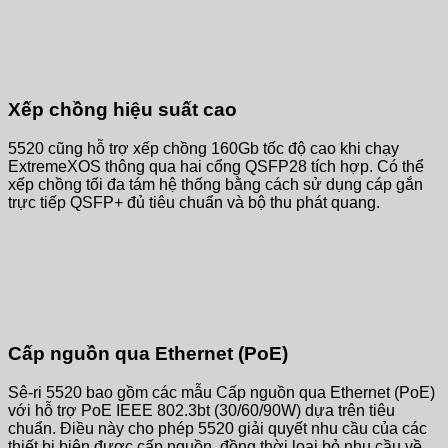
Xếp chồng hiệu suất cao
5520 cũng hỗ trợ xếp chồng 160Gb tốc độ cao khi chạy
ExtremeXOS thông qua hai cổng QSFP28 tích hợp. Có thể
xếp chồng tối đa tám hệ thống bằng cách sử dụng cáp gắn
trực tiếp QSFP+ đủ tiêu chuẩn và bộ thu phát quang.
Cấp nguồn qua Ethernet (PoE)
Sê-ri 5520 bao gồm các mẫu Cấp nguồn qua Ethernet (PoE)
với hỗ trợ PoE IEEE 802.3bt (30/60/90W) dựa trên tiêu
chuẩn. Điều này cho phép 5520 giải quyết nhu cầu của các
thiết bị biên được cấp nguồn, đồng thời loại bỏ nhu cầu về