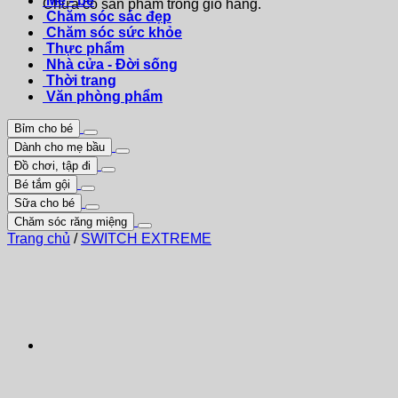
Mẹ - bé
Chưa có sản phẩm trong giỏ hàng.
Chăm sóc sác đẹp
Chăm sóc sức khỏe
Thực phẩm
Nhà cửa - Đời sống
Thời trang
Văn phòng phẩm
Bỉm cho bé
Dành cho mẹ bầu
Đồ chơi, tập đi
Bé tắm gội
Sữa cho bé
Chăm sóc răng miệng
Trang chủ
/
SWITCH EXTREME