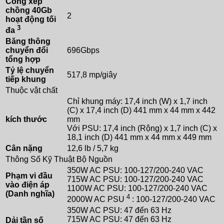
Cổng xếp
chồng 40Gb
2
hoạt động tối
3
đa
Băng thông
chuyển đổi
696Gbps
tổng hợp
Tỷ lệ chuyển
517,8 mp/giây
tiếp khung
Thuộc vật chất
Chỉ khung máy: 17,4 inch (W) x 1,7 inch
(C) x 17,4 inch (D) 441 mm x 44 mm x 442
kích thước
mm
Với PSU: 17,4 inch (Rộng) x 1,7 inch (C) x
18,1 inch (D) 441 mm x 44 mm x 449 mm
Cân nặng
12,6 lb / 5,7 kg
Thông Số Kỹ Thuật Bộ Nguồn
350W AC PSU: 100-127/200-240 VAC
Phạm vi đầu
715W AC PSU: 100-127/200-240 VAC
vào điện áp
1100W AC PSU: 100-127/200-240 VAC
(Danh nghĩa)
4
2000W AC PSU
: 100-127/200-240 VAC
350W AC PSU: 47 đến 63 Hz
715W AC PSU: 47 đến 63 Hz
Dải tần số