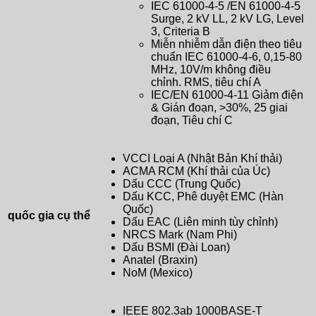
IEC 61000-4-5 /EN 61000-4-5
Surge, 2 kV LL, 2 kV LG, Level
3, Criteria B
Miễn nhiễm dẫn điện theo tiêu
chuẩn IEC 61000-4-6, 0,15-80
MHz, 10V/m không điều
chỉnh. RMS, tiêu chí A
IEC/EN 61000-4-11 Giảm điện
& Gián đoạn, >30%, 25 giai
đoạn, Tiêu chí C
VCCI Loại A (Nhật Bản Khí thải)
ACMA RCM (Khí thải của Úc)
Dấu CCC (Trung Quốc)
Dấu KCC, Phê duyệt EMC (Hàn
Quốc)
quốc gia cụ thể
Dấu EAC (Liên minh tùy chỉnh)
NRCS Mark (Nam Phi)
Dấu BSMI (Đài Loan)
Anatel (Braxin)
NoM (Mexico)
IEEE 802.3ab 1000BASE-T