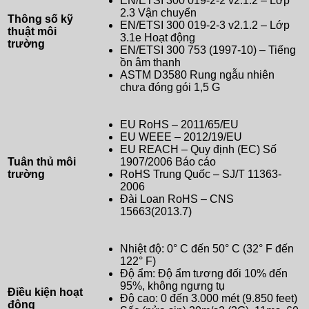
EN/ETSI 300 019-2-2 v2.1.2 – Lớp
2.3 Vận chuyển
Thông số kỹ
EN/ETSI 300 019-2-3 v2.1.2 – Lớp
thuật môi
3.1e Hoạt động
trường
EN/ETSI 300 753 (1997-10) – Tiếng
ồn âm thanh
ASTM D3580 Rung ngẫu nhiên
chưa đóng gói 1,5 G
EU RoHS – 2011/65/EU
EU WEEE – 2012/19/EU
EU REACH – Quy định (EC) Số
Tuân thủ môi
1907/2006 Báo cáo
trường
RoHS Trung Quốc – SJ/T 11363-
2006
Đài Loan RoHS – CNS
15663(2013.7)
Nhiệt độ: 0° C đến 50° C (32° F đến
122° F)
Độ ẩm: Độ ẩm tương đối 10% đến
95%, không ngưng tụ
Điều kiện hoạt
Độ cao: 0 đến 3.000 mét (9.850 feet)
động