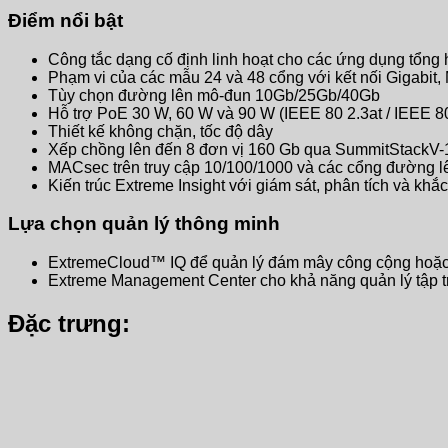
Điểm nổi bật
Công tắc dạng cố định linh hoạt cho các ứng dụng tổng
Phạm vi của các mẫu 24 và 48 cổng với kết nối Gigabit, 
Tùy chọn đường lên mô-đun 10Gb/25Gb/40Gb
Hỗ trợ PoE 30 W, 60 W và 90 W (IEEE 80 2.3at / IEEE 80
Thiết kế không chặn, tốc độ dây
Xếp chồng lên đến 8 đơn vị 160 Gb qua SummitStackV-
MACsec trên truy cập 10/100/1000 và các cổng đường lê
Kiến trúc Extreme Insight với giám sát, phân tích và khắ
Lựa chọn quản lý thông minh
ExtremeCloud™ IQ để quản lý đám mây công cộng hoặc 
Extreme Management Center cho khả năng quản lý tập tr
Đặc trưng: