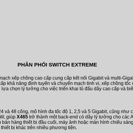
PHÂN PHỐI SWITCH EXTREME
mạch xếp chồng cao cấp cung cấp kết nối Gigabit và multi-Gigabi
ấp khả năng định tuyến và chuyển mạch tinh vi, xếp chồng tốc
 lựa chọn lý tưởng cho việc triển khai tủ đấu dây cao cấp và b
 và 48 cổng, mô hình đa tốc độ 1, 2,5 và 5 Gigabit, cũng như
 W, giúp
X465
trở thành một back-end có dây lý tưởng cho các
iểm bán hàng thiết bị đầu cuối, máy ảnh hoặc màn hình chiếu sá
thiết bị khác trên nhiều phương tiện.