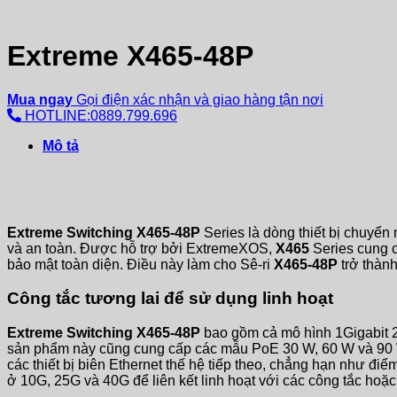
Extreme X465-48P
Mua ngay
Gọi điện xác nhận và giao hàng tận nơi
HOTLINE:0889.799.696
Mô tả
Extreme Switching X465-48P
Series là dòng thiết bị chuyển 
và an toàn. Được hỗ trợ bởi ExtremeXOS,
X465
Series cung c
bảo mật toàn diện. Điều này làm cho Sê-ri
X465-48P
trở thành
Công tắc tương lai để sử dụng linh hoạt
Extreme Switching X465-48P
bao gồm cả mô hình 1Gigabit 24
sản phẩm này cũng cung cấp các mẫu PoE 30 W, 60 W và 90
các thiết bị biên Ethernet thế hệ tiếp theo, chẳng hạn như đ
ở 10G, 25G và 40G để liên kết linh hoạt với các công tắc hoặc 