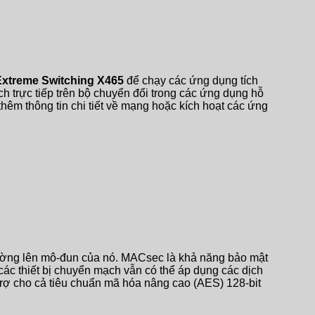
Extreme Switching X465
để chạy các ứng dụng tích
ch trực tiếp trên bộ chuyển đổi trong các ứng dụng hỗ
hêm thông tin chi tiết về mạng hoặc kích hoạt các ứng
ường lên mô-đun của nó. MACsec là khả năng bảo mật
 các thiết bị chuyển mạch vẫn có thể áp dụng các dịch
trợ cho cả tiêu chuẩn mã hóa nâng cao (AES) 128-bit