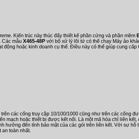
xtreme. Kiến trúc này thúc đẩy thiết kế phần cứng và phần mềm
h. Các mẫu
X465-48P
với bộ xử lý lõi tứ có thể chạy Máy ảo khá
t động hoặc kinh doanh cụ thể. Điều này có thể giúp cung cấp t
trên các cổng truy cập 10/100/1000 cũng như trên các cổng đ
ển mạch hoặc thiết bị được kết nối. Là một mã hóa chỉ liên kết,
 hưởng đến tính bảo mật của các gói trên liên kết. Với sự hỗ 
 an toàn nhất.