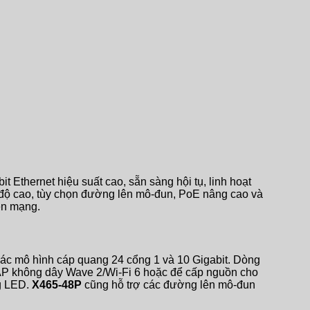
t Ethernet hiệu suất cao, sẵn sàng hội tụ, linh hoạt
 độ cao, tùy chọn đường lên mô-đun, PoE nâng cao và
iên mạng.
 các mô hình cáp quang 24 cổng 1 và 10 Gigabit. Dòng
 AP không dây Wave 2/Wi-Fi 6 hoặc để cấp nguồn cho
ng LED.
X465-48P
cũng hỗ trợ các đường lên mô-đun