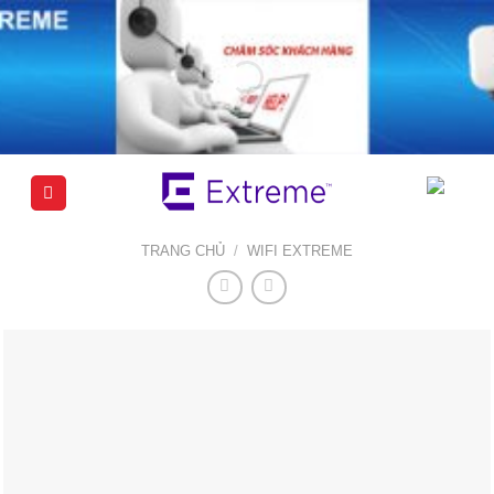
Chuyển
đến
nội
dung
TRANG CHỦ
/
WIFI EXTREME