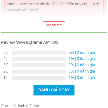
tránh được các chi phí ẩn của các điểm truy cập được
sản xuất với giá rẻ.
Được thiết kế cho không gian nhỏ
Đọc thêm
Nếu bạn là nhà bán lẻ nhỏ, nhà hàng, dịch vụ ăn
nhanh hoặc quán cà phê, thì AP 7622 được thiết kế
dành cho bạn. Cho đến bây giờ, bạn có rất ít sự lựa
Review WiFi Extreme AP7622
chọn. Mua một AP phức tạp và đắt tiền được thiết kế
5
0%
| 0 đánh giá
cho các tập đoàn hoặc một sản phẩm giá rẻ dành cho
4
0%
| 0 đánh giá
người tiêu dùng dễ bị lỗi. AP 7622 giải quyết tất cả
3
0%
| 0 đánh giá
những điều đó. Extreme Networks đã giảm bớt nó để
nó không lấn át doanh nghiệp hoặc ngân sách của
2
0%
| 0 đánh giá
bạn. Tuy nhiên, nó vẫn cực kỳ đáng tin cậy và mạnh
1
0%
| 0 đánh giá
mẽ.
ĐÁNH GIÁ NGAY
Đơn giản phi công nghệ
Không có một bộ phận CNTT? Đừng lo lắng, AP 7622
Chưa có đánh giá nào.