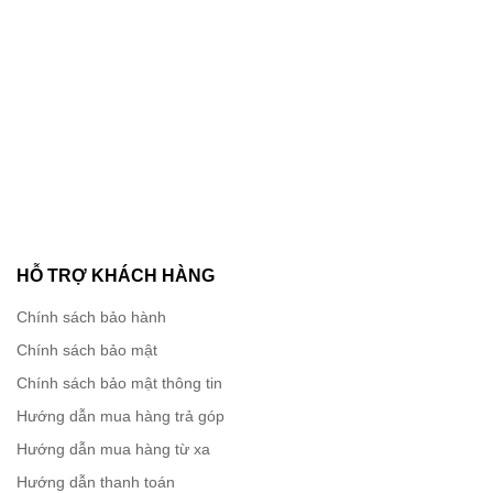
HỖ TRỢ KHÁCH HÀNG
Chính sách bảo hành
Chính sách bảo mật
Chính sách bảo mật thông tin
Giám sát RF
Hướng dẫn mua hàng trả góp
Các thuật toán RF thích ứng cung cấp lựa chọn thông
Hướng dẫn mua hàng từ xa
minh các kênh tốt nhất và công suất truyền tải để truy
Hướng dẫn thanh toán