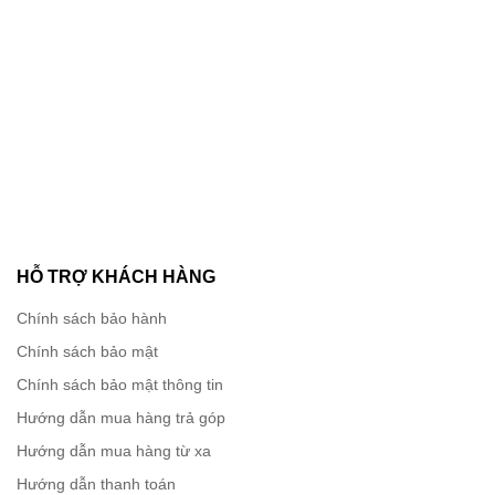
HỖ TRỢ KHÁCH HÀNG
Bảo vệ
Chính sách bảo hành
AP360 cung cấp các dịch vụ bảo mật ở mức cao nhất,
Chính sách bảo mật
bắt đầu bằng việc hỗ trợ các chứng nhận bảo mật
Chính sách bảo mật thông tin
WPA3 mới nhất của Liên minh Wi-Fi. Ngoài ra, hỗ trợ
tường lửa DPI L2-L7 có trạng thái để bảo mật truy cập
Hướng dẫn mua hàng trả góp
theo ngữ cảnh.
Hướng dẫn mua hàng từ xa
Hướng dẫn thanh toán