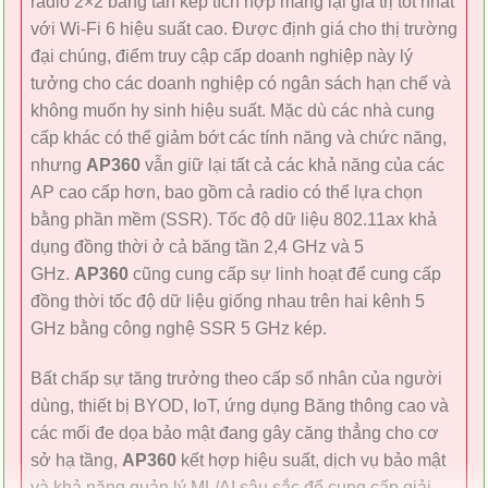
radio 2×2 băng tần kép tích hợp mang lại giá trị tốt nhất
với Wi-Fi 6 hiệu suất cao. Được định giá cho thị trường
đại chúng, điểm truy cập cấp doanh nghiệp này lý
tưởng cho các doanh nghiệp có ngân sách hạn chế và
không muốn hy sinh hiệu suất. Mặc dù các nhà cung
cấp khác có thể giảm bớt các tính năng và chức năng,
nhưng
AP360
vẫn giữ lại tất cả các khả năng của các
AP cao cấp hơn, bao gồm cả radio có thể lựa chọn
bằng phần mềm (SSR). Tốc độ dữ liệu 802.11ax khả
dụng đồng thời ở cả băng tần 2,4 GHz và 5
GHz.
AP360
cũng cung cấp sự linh hoạt để cung cấp
đồng thời tốc độ dữ liệu giống nhau trên hai kênh 5
GHz bằng công nghệ SSR 5 GHz kép.
Bất chấp sự tăng trưởng theo cấp số nhân của người
dùng, thiết bị BYOD, IoT, ứng dụng Băng thông cao và
các mối đe dọa bảo mật đang gây căng thẳng cho cơ
sở hạ tầng,
AP360
kết hợp hiệu suất, dịch vụ bảo mật
và khả năng quản lý ML/AI sâu sắc để cung cấp giải