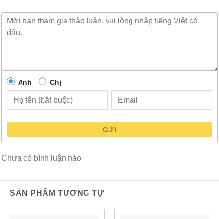
Được thiết kế cho môi trường khắc nghiệt
Xếp hạng ngoài trời IP67
Hỗ trợ WPA3
Anh
Chị
Bao gồm tiêu chuẩn bảo mật Wi-Fi WPA3 mới nhất
mang lại khả năng bảo vệ mạnh mẽ cho người dùng
và thiết bị IoT
GỬI
Đầy đủ chức năng trên 802.3af
Sử dụng cổng USB yêu cầu 802.3at
Chưa có bình luận nào
Bộ lọc cùng tồn tại tế bào (CCF)
SẢN PHẨM TƯƠNG TỰ
Giảm thiểu tác động của nhiễu từ mạng di động