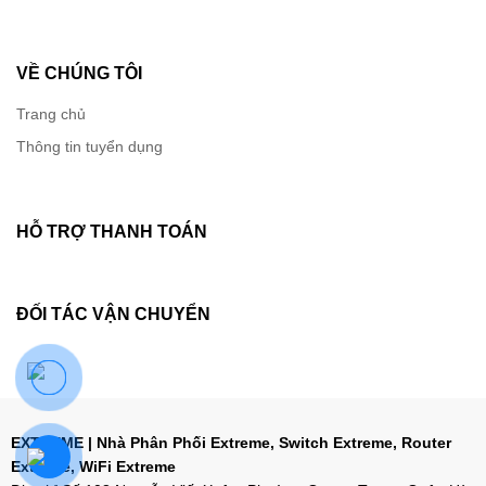
VỀ CHÚNG TÔI
Trang chủ
Thông tin tuyển dụng
HỖ TRỢ THANH TOÁN
ĐỐI TÁC VẬN CHUYỂN
Phân tích quản lý
Cùng với hệ thống quản lý, đám mây hoặc tại chỗ,
EXTREME | Nhà Phân Phối Extreme, Switch Extreme, Router
Extreme, WiFi Extreme
AP360 cung cấp một bộ dữ liệu rất phong phú được