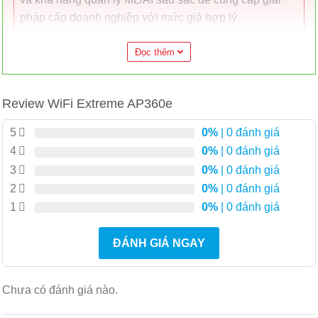
pháp cấp doanh nghiệp với mức giá hợp lý.
Điểm nổi bật
Đọc thêm
Công nghệ vô tuyến
Review WiFi Extreme AP360e
5GHz 2×2:2
2,4 GHz 2×2:2
5
0%
| 0 đánh giá
4
0%
| 0 đánh giá
Chế độ vô tuyến – SSR
3
0%
| 0 đánh giá
2
0%
| 0 đánh giá
2,4 GHz / 5 GHz
1
0%
| 0 đánh giá
5 GHz / 5 GHz – 5 GHz kép
Cảm biến (2,4 GHz/5 GHz) / 5 GHz
ĐÁNH GIÁ NGAY
Môi trường mật độ cao
Chưa có đánh giá nào.
Mang lại trải nghiệm đặc biệt cho người dùng cuối
ngay cả trong môi trường người dùng dày đặc nhất