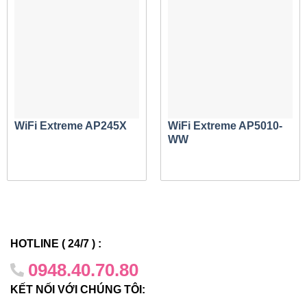
Lựa chọn quản lý thông minh
ExtremeCloud IQ cung cấp khả năng quản lý đám
mây công cộng hoặc riêng tư mạnh mẽ, đơn giản và
an toàn [Tương lai]
Bộ điều khiển ExtremeCloud Appliance hoặc VX
hoặc NX lý tưởng cho các yêu cầu tại chỗ
WiFi Extreme AP245X
WiFi Extreme AP5010-
Đặc trưng:
WW
HOTLINE ( 24/7 ) :
0948.40.70.80
KẾT NỐI VỚI CHÚNG TÔI: