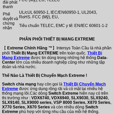
đài phát
thanh
UL/cUL 60950-1, IEC/EN60950-1, UL2043,
Phê
RoHS. FCC (Mỹ), EU,
duyệt và
chứng
Tiêu chuẩn TELEC, EMC y tế: EN/IEC 60601-1-2
nhận
PHÂN PHỐI THIẾT BỊ MẠNG EXTREME
【
Extreme Chính Hãng ™
】Intersys Toàn Cầu là nhà phân
phối
Thiết Bị Mạng EXTREME
trên toàn quốc.
Thiết Bị
Mạng Extreme
được tin dùng trong những hệ thống
Data-
Center
lớn của nhiều doanh nghiệp cũng như những tập
đoàn và nhà nước.
Thế Nào Là Thiết Bị Chuyển Mạch Extreme !
Switch chia mạng
hay còn gọi là
Thiết Bị Chuyển Mạch
Extreme
được ứng dụng rộng rãi và có mặt tại nhiều hệ
thống mạng lõi.Các dòng
Switch Extreme
hiện nay có trên
thị trường như :
VDX6740, VDX6940, SLX9030, SLX9240,
SLX9140, SLX9000 series, VSP 8000 Series, X870 Series,
X770 Series, X670 Series
và còn nhiều dòng
Switch
Extreme
phù hợp với từng nhu cầu của mỗi hệ thống.