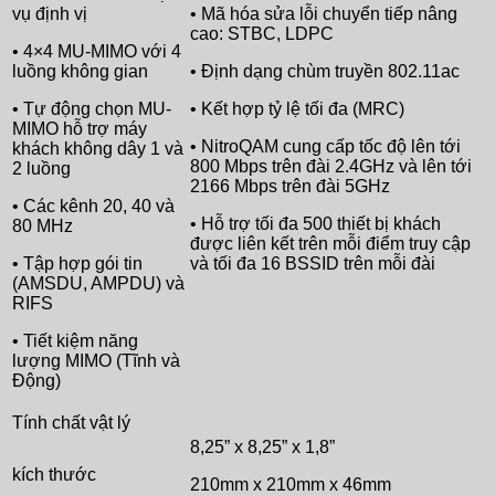
vụ định vị
• Mã hóa sửa lỗi chuyển tiếp nâng
cao: STBC, LDPC
• 4×4 MU-MIMO với 4
luồng không gian
• Định dạng chùm truyền 802.11ac
• Tự động chọn MU-
• Kết hợp tỷ lệ tối đa (MRC)
MIMO hỗ trợ máy
• NitroQAM cung cấp tốc độ lên tới
khách không dây 1 và
800 Mbps trên đài 2.4GHz và lên tới
2 luồng
2166 Mbps trên đài 5GHz
• Các kênh 20, 40 và
• Hỗ trợ tối đa 500 thiết bị khách
80 MHz
được liên kết trên mỗi điểm truy cập
• Tập hợp gói tin
và tối đa 16 BSSID trên mỗi đài
(AMSDU, AMPDU) và
RIFS
• Tiết kiệm năng
lượng MIMO (Tĩnh và
Động)
Tính chất vật lý
8,25” x 8,25” x 1,8”
kích thước
210mm x 210mm x 46mm