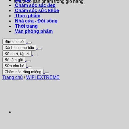
Mẹ - bé
Chưa có sản phẩm trong giỏ hàng.
Chăm sóc sác đẹp
Chăm sóc sức khỏe
Thực phẩm
Nhà cửa - Đời sống
Thời trang
Văn phòng phẩm
Bỉm cho bé
Dành cho mẹ bầu
Đồ chơi, tập đi
Bé tắm gội
Sữa cho bé
Chăm sóc răng miệng
Trang chủ
/
WIFI EXTREME