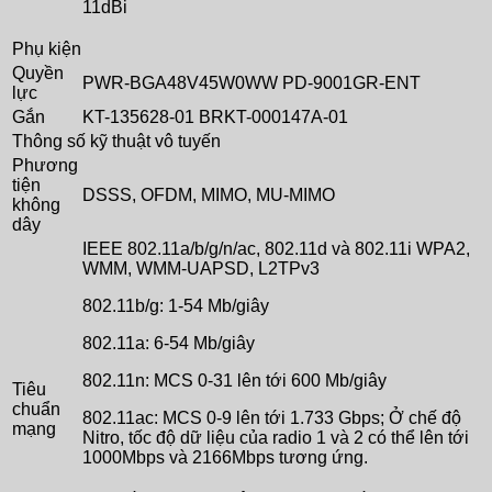
11dBi
Phụ kiện
Quyền
PWR-BGA48V45W0WW PD-9001GR-ENT
lực
Gắn
KT-135628-01 BRKT-000147A-01
Thông số kỹ thuật vô tuyến
Phương
tiện
DSSS, OFDM, MIMO, MU-MIMO
không
dây
IEEE 802.11a/b/g/n/ac, 802.11d và 802.11i WPA2,
WMM, WMM-UAPSD, L2TPv3
802.11b/g: 1-54 Mb/giây
802.11a: 6-54 Mb/giây
802.11n: MCS 0-31 lên tới 600 Mb/giây
Tiêu
chuẩn
802.11ac: MCS 0-9 lên tới 1.733 Gbps; Ở chế độ
mạng
Nitro, tốc độ dữ liệu của radio 1 và 2 có thể lên tới
1000Mbps và 2166Mbps tương ứng.