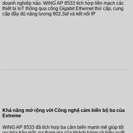
doanh nghiệp nào. WiNG AP 8533 tích hợp liền mạch các
thiết bị IoT thông qua cổng Gigabit Ethernet thứ cấp, cung
cấp đầy đủ năng lượng 802.3af và kết nối IP
Khả năng mở rộng với Công nghệ cảm biến bộ ba của
Extreme
WiNG AP 8533 đã tích hợp ba cảm biến mạnh mẽ giúp tối
ưu hóa bảo mật, sự tham gia của khách hàng và hiệu suất