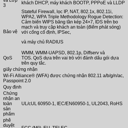
và Lớp
khách DHCP, máy khách BOOTP, PPPoE và LLDP
3
Stateful Firewall, lọc IP, NAT, 802.1x, 802.11i,
WPA2, WPA Triple Methodology Rogue Detection:
Cảm biến WIPS băng tần kép 24×7, IDS trên bo
mạch và truy cập khách an toàn (điểm phát sóng)
Bảo vệ
với cổng cố định, IPSec,
và máy chủ RADIUS
WMM, WMM-UAPSD, 802.1p, Diffserv và
QoS
TOS. QoS dựa trên vai trò với đánh dấu gói dựa
trên quy tắc.
giấy chứng nhận
Wi-Fi Alliance® (WFA) được chứng nhận 802.11 a/b/g/n/ac,
Passpoint 2.0
Quy định
Chứng
nhận an
toàn
UL/cUL 60950-1, IEC/EN60950-1, UL2043, RoHS
sản
phẩm
phê
duyệt
FCC (Mỹ), EU, TELEC