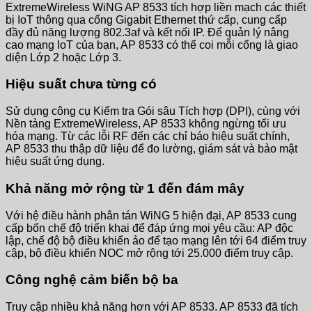
ExtremeWireless WiNG AP 8533 tích hợp liền mạch các thiết
bị IoT thông qua cổng Gigabit Ethernet thứ cấp, cung cấp
đầy đủ năng lượng 802.3af và kết nối IP. Để quản lý nâng
cao mạng IoT của bạn, AP 8533 có thể coi mỗi cổng là giao
diện Lớp 2 hoặc Lớp 3.
Hiệu suất chưa từng có
Sử dụng công cụ Kiểm tra Gói sâu Tích hợp (DPI), cùng với
Nền tảng ExtremeWireless, AP 8533 không ngừng tối ưu
hóa mạng. Từ các lỗi RF đến các chỉ báo hiệu suất chính,
AP 8533 thu thập dữ liệu để đo lường, giám sát và bảo mật
hiệu suất ứng dụng.
Khả năng mở rộng từ 1 đến đám mây
Với hệ điều hành phân tán WiNG 5 hiện đại, AP 8533 cung
cấp bốn chế độ triển khai để đáp ứng mọi yêu cầu: AP độc
lập, chế độ bộ điều khiển ảo để tạo mạng lên tới 64 điểm truy
cập, bộ điều khiển NOC mở rộng tới 25.000 điểm truy cập.
Công nghệ cảm biến bộ ba
Truy cập nhiều khả năng hơn với AP 8533. AP 8533 đã tích