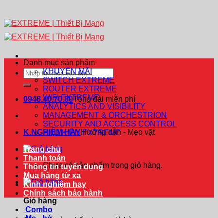
Danh mục sản phẩm
KHUYẾN MÃI
Tìm
SWITCH EXTREME
kiếm:
ROUTER EXTREME
WIFI EXTREME
0948.40.70.80
Tổng đài miễn phí
ANALYTICS AND VISIBILITY
MANAGEMENT & ORCHESTRION
SECURITY AND ACCESS CONTROL
K.NGHIỆM HAY
Hướng dẫn - Mẹo vặt
PHỤ KIỆN EXTREME
Trang chủ
Thanh toán
Chưa có sản phẩm trong giỏ hàng.
Thông tin tuyển dụng
Mua hàng từ xa
Kinh nghiệm hay
Chính sách bảo hành
Giỏ hàng
Combo