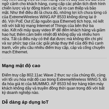
ngữ cảnh cho khách hàng, cung cấp các phân tích định hình
chiến lược và tự động tránh các rủi ro can thiệp và bảo
mật. Như thể điều đó là chưa đủ, những lợi ích chưa từng có
của ExtremeWireless WiNG AP 8533 không dừng lại ở
đó. Với PoE Out (Cấp nguồn qua Ethernet) tích hợp, nó kết
nối với bất kỳ mạng Internet of Things của bên thứ ba
nào. Kết nối máy quay video IP để đếm khách hàng và giảm
hao hụt; thêm cảm biến nhiệt độ không dây và nhiều hơn
nữa. Tất cả điều này có thể đạt được mà không tốn chi phí
và sự phức tạp của các giải pháp thay thế của đối thủ cạnh
tranh, vốn yêu cầu nhiều điểm truy cập, cáp và cổng chuyển
mạch Ethernet.
Mạng mật độ cao
Điểm truy cập 802.11ac Wave 2 thực sự của chúng tôi, cùng
với tối ưu hóa mật độ cao trong ExtremeWireless WiNG 5, tối
đa hóa giá trị của MUMIMO. AP 8533 hỗ trợ hàng trăm máy
khách không dây và truyền đồng thời quan trọng đối với bất
kỳ doanh nghiệp nào.
Dễ dàng áp dụng IoT