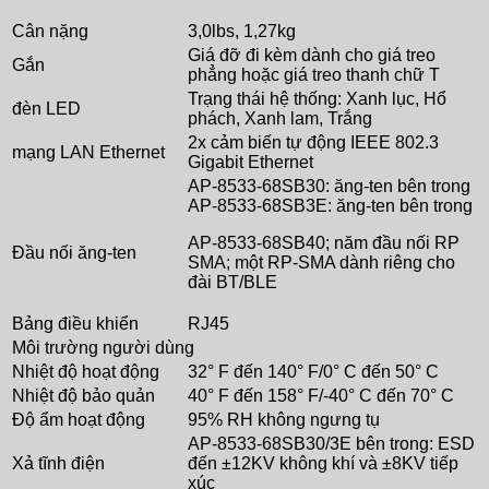
Cân nặng
3,0lbs, 1,27kg
Giá đỡ đi kèm dành cho giá treo
Gắn
phẳng hoặc giá treo thanh chữ T
Trạng thái hệ thống: Xanh lục, Hổ
đèn LED
phách, Xanh lam, Trắng
2x cảm biến tự động IEEE 802.3
mạng LAN Ethernet
Gigabit Ethernet
AP-8533-68SB30: ăng-ten bên trong
AP-8533-68SB3E: ăng-ten bên trong
AP-8533-68SB40; năm đầu nối RP
Đầu nối ăng-ten
SMA; một RP-SMA dành riêng cho
đài BT/BLE
Bảng điều khiển
RJ45
Môi trường người dùng
Nhiệt độ hoạt động
32° F đến 140° F/0° C đến 50° C
Nhiệt độ bảo quản
40° F đến 158° F/-40° C đến 70° C
Độ ẩm hoạt động
95% RH không ngưng tụ
AP-8533-68SB30/3E bên trong: ESD
Xả tĩnh điện
đến ±12KV không khí và ±8KV tiếp
xúc