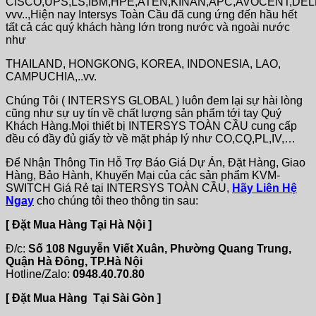
CISCO,UPS,LS,IBM,HPE,ATEN,KINAN,APC,AVOCENT,DE
vvv..,Hiện nay Intersys Toàn Cầu đã cung ứng đến hầu hết
tất cả các quý khách hàng lớn trong nước và ngoài nước
như
THAILAND, HONGKONG, KOREA, INDONESIA, LAO,
CAMPUCHIA,..vv.
Chúng Tôi ( INTERSYS GLOBAL ) luôn đem lại sự hài lòng
cũng như sự uy tín về chất lượng sản phẩm tới tay Quý
Khách Hàng.Mọi thiết bị INTERSYS TOÀN CẦU cung cấp
đều có đầy đủ giấy tờ về mặt pháp lý như CO,CQ,PL,IV,…
Để Nhận Thông Tin Hỗ Trợ Báo Giá Dự Án, Đặt Hàng, Giao
Hàng, Bảo Hành, Khuyến Mại của các sản phẩm KVM-
SWITCH Giá Rẻ tại INTERSYS TOÀN CẦU,
Hãy Liên Hệ
Ngay
cho chúng tôi theo thông tin sau:
[ Đặt Mua Hàng Tại Hà Nội ]
Đ/c:
Số 108 Nguyễn Viết Xuân, Phường Quang Trung,
Quận Hà Đông, TP.Hà Nội
Hotline/Zalo:
0948.40.70.80
[ Đặt Mua Hàng Tại Sài Gòn ]