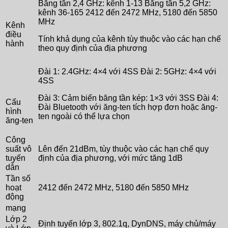
Băng tần 2,4 GHz: kênh 1-13 Băng tần 5,2 GHz:
kênh 36-165 2412 đến 2472 MHz, 5180 đến 5850
MHz
Kênh
điều
Tính khả dụng của kênh tùy thuộc vào các hạn chế
hành
theo quy định của địa phương
Đài 1: 2.4GHz: 4×4 với 4SS Đài 2: 5GHz: 4×4 với
4SS
Đài 3: Cảm biến băng tần kép: 1×3 với 3SS Đài 4:
Cấu
Đài Bluetooth với ăng-ten tích hợp đơn hoặc ăng-
hình
ten ngoài có thể lựa chọn
ăng-ten
Công
suất vô
Lên đến 21dBm, tùy thuộc vào các hạn chế quy
tuyến
định của địa phương, với mức tăng 1dB
dẫn
Tần số
hoạt
2412 đến 2472 MHz, 5180 đến 5850 MHz
động
mạng
Lớp 2
Định tuyến lớp 3, 802.1q, DynDNS, máy chủ/máy