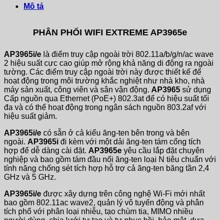
Mô tả
PHÂN PHỐI WIFI EXTREME AP3965e
AP3965i/e
là điểm truy cập ngoài trời 802.11a/b/g/n/ac wave
2 hiệu suất cực cao giúp mở rộng khả năng di động ra ngoài
tường. Các điểm truy cập ngoài trời này được thiết kế để
hoạt động trong môi trường khắc nghiệt như nhà kho, nhà
máy sản xuất, công viên và sân vận động.
AP3965
sử dụng
Cấp nguồn qua Ethernet (PoE+) 802.3at để có hiệu suất tối
đa và có thể hoạt động trong ngân sách nguồn 803.2af với
hiệu suất giảm.
AP3965i/e
có sẵn ở cả kiểu ăng-ten bên trong và bên
ngoài.
AP3965i
đi kèm với một dải ăng-ten tám cổng tích
hợp để dễ dàng cài đặt.
AP3965e
yêu cầu lắp đặt chuyên
nghiệp và bao gồm tám đầu nối ăng-ten loại N tiêu chuẩn với
tính năng chống sét tích hợp hỗ trợ cả ăng-ten băng tần 2,4
GHz và 5 GHz.
AP3965i/e
được xây dựng trên công nghệ Wi-Fi mới nhất
bao gồm 802.11ac wave2, quản lý vô tuyến động và phân
tích phổ với phân loại nhiễu, tạo chùm tia, MIMO nhiều