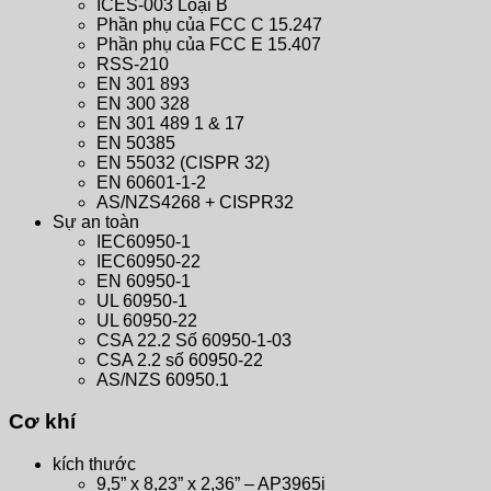
ICES-003 Loại B
Phần phụ của FCC C 15.247
Phần phụ của FCC E 15.407
RSS-210
EN 301 893
EN 300 328
EN 301 489 1 & 17
EN 50385
EN 55032 (CISPR 32)
EN 60601-1-2
AS/NZS4268 + CISPR32
Sự an toàn
IEC60950-1
IEC60950-22
EN 60950-1
UL 60950-1
UL 60950-22
CSA 22.2 Số 60950-1-03
CSA 2.2 số 60950-22
AS/NZS 60950.1
Cơ khí
kích thước
9,5” x 8,23” x 2,36” – AP3965i