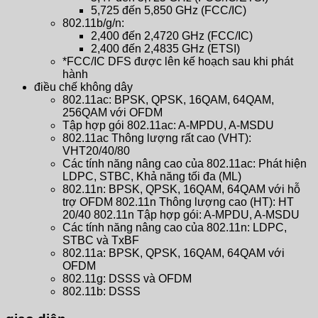
5,725 đến 5,850 GHz (FCC/IC)
802.11b/g/n:
2,400 đến 2,4720 GHz (FCC/IC)
2,400 đến 2,4835 GHz (ETSI)
*FCC/IC DFS được lên kế hoạch sau khi phát
hành
điều chế không dây
802.11ac: BPSK, QPSK, 16QAM, 64QAM,
256QAM với OFDM
Tập hợp gói 802.11ac: A-MPDU, A-MSDU
802.11ac Thông lượng rất cao (VHT):
VHT20/40/80
Các tính năng nâng cao của 802.11ac: Phát hiện
LDPC, STBC, Khả năng tối đa (ML)
802.11n: BPSK, QPSK, 16QAM, 64QAM với hỗ
trợ OFDM 802.11n Thông lượng cao (HT): HT
20/40 802.11n Tập hợp gói: A-MPDU, A-MSDU
Các tính năng nâng cao của 802.11n: LDPC,
STBC và TxBF
802.11a: BPSK, QPSK, 16QAM, 64QAM với
OFDM
802.11g: DSSS và OFDM
802.11b: DSSS