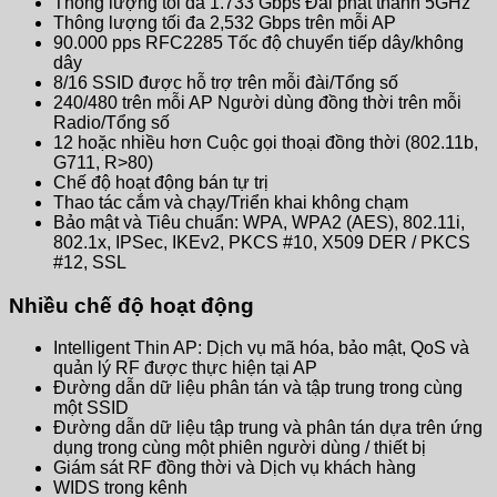
Thông lượng tối đa 1.733 Gbps Đài phát thanh 5GHz
Thông lượng tối đa 2,532 Gbps trên mỗi AP
90.000 pps RFC2285 Tốc độ chuyển tiếp dây/không
dây
8/16 SSID được hỗ trợ trên mỗi đài/Tổng số
240/480 trên mỗi AP Người dùng đồng thời trên mỗi
Radio/Tổng số
12 hoặc nhiều hơn Cuộc gọi thoại đồng thời (802.11b,
G711, R>80)
Chế độ hoạt động bán tự trị
Thao tác cắm và chạy/Triển khai không chạm
Bảo mật và Tiêu chuẩn: WPA, WPA2 (AES), 802.11i,
802.1x, IPSec, IKEv2, PKCS #10, X509 DER / PKCS
#12, SSL
Nhiều chế độ hoạt động
Intelligent Thin AP: Dịch vụ mã hóa, bảo mật, QoS và
quản lý RF được thực hiện tại AP
Đường dẫn dữ liệu phân tán và tập trung trong cùng
một SSID
Đường dẫn dữ liệu tập trung và phân tán dựa trên ứng
dụng trong cùng một phiên người dùng / thiết bị
Giám sát RF đồng thời và Dịch vụ khách hàng
WIDS trong kênh