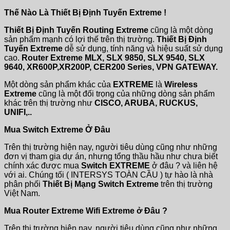
Thế Nào Là Thiết Bị Định Tuyến Extreme !
Thiết Bị Định Tuyến Routing Extreme
cũng là một dòng
sản phẩm mạnh có lợi thế trên thị trường.
Thiết Bị Định
Tuyến Extreme
dễ sử dụng, tính năng và hiệu suất sử dụng
cao.
Router Extreme MLX, SLX 9850, SLX 9540, SLX
9640, XR600P,XR200P, CER200 Series, VPN GATEWAY.
Một dòng sản phẩm khác của
EXTREME
là
Wireless
Extreme
cũng là một đối trọng của những dòng sản phẩm
khác trên thị trường như
CISCO, ARUBA, RUCKUS,
UNIFI,..
Mua Switch Extreme Ở Đâu
Trên thị trường hiện nay, người tiêu dùng cũng như những
đơn vị tham gia dự án, nhưng tổng thầu hầu như chưa biết
chính xác được mua
Switch EXTREME
ở đâu ? và liên hệ
với ai. Chúng tối ( INTERSYS TOÀN CẦU ) tự hào là nhà
phân phối
Thiết Bị Mạng Switch Extreme
trên thị trường
Việt Nam.
Mua Router Extreme Wifi Extreme ở Đâu ?
Trên thị trường hiện nay, người tiêu dùng cũng như những