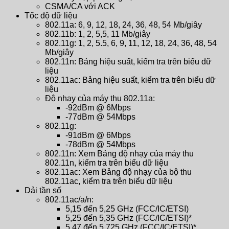
CSMA/CA với ACK
Tốc độ dữ liệu
802.11a: 6, 9, 12, 18, 24, 36, 48, 54 Mb/giây
802.11b: 1, 2, 5,5, 11 Mb/giây
802.11g: 1, 2, 5.5, 6, 9, 11, 12, 18, 24, 36, 48, 54
Mb/giây
802.11n: Bảng hiệu suất, kiểm tra trên biểu dữ
liệu
802.11ac: Bảng hiệu suất, kiểm tra trên biểu dữ
liệu
Độ nhạy của máy thu 802.11a:
-92dBm @ 6Mbps
-77dBm @ 54Mbps
802.11g:
-91dBm @ 6Mbps
-78dBm @ 54Mbps
802.11n: Xem Bảng độ nhạy của máy thu
802.11n, kiểm tra trên biểu dữ liệu
802.11ac: Xem Bảng độ nhạy của bộ thu
802.11ac, kiểm tra trên biểu dữ liệu
Dải tần số
802.11ac/a/n:
5,15 đến 5,25 GHz (FCC/IC/ETSI)
5,25 đến 5,35 GHz (FCC/IC/ETSI)*
5,47 đến 5,725 GHz (FCC/IC/ETSI)*