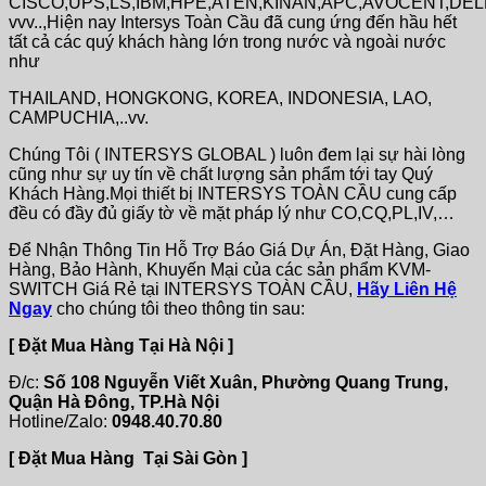
CISCO,UPS,LS,IBM,HPE,ATEN,KINAN,APC,AVOCENT,DE
vvv..,Hiện nay Intersys Toàn Cầu đã cung ứng đến hầu hết
tất cả các quý khách hàng lớn trong nước và ngoài nước
như
THAILAND, HONGKONG, KOREA, INDONESIA, LAO,
CAMPUCHIA,..vv.
Chúng Tôi ( INTERSYS GLOBAL ) luôn đem lại sự hài lòng
cũng như sự uy tín về chất lượng sản phẩm tới tay Quý
Khách Hàng.Mọi thiết bị INTERSYS TOÀN CẦU cung cấp
đều có đầy đủ giấy tờ về mặt pháp lý như CO,CQ,PL,IV,…
Để Nhận Thông Tin Hỗ Trợ Báo Giá Dự Án, Đặt Hàng, Giao
Hàng, Bảo Hành, Khuyến Mại của các sản phẩm KVM-
SWITCH Giá Rẻ tại INTERSYS TOÀN CẦU,
Hãy Liên Hệ
Ngay
cho chúng tôi theo thông tin sau:
[ Đặt Mua Hàng Tại Hà Nội ]
Đ/c:
Số 108 Nguyễn Viết Xuân, Phường Quang Trung,
Quận Hà Đông, TP.Hà Nội
Hotline/Zalo:
0948.40.70.80
[ Đặt Mua Hàng Tại Sài Gòn ]