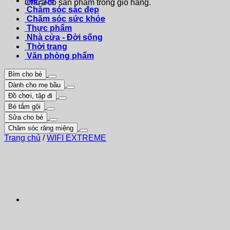
Mẹ - bé
Chưa có sản phẩm trong giỏ hàng.
Chăm sóc sác đẹp
Chăm sóc sức khỏe
Thực phẩm
Nhà cửa - Đời sống
Thời trang
Văn phòng phẩm
Bỉm cho bé
Dành cho mẹ bầu
Đồ chơi, tập đi
Bé tắm gội
Sữa cho bé
Chăm sóc răng miệng
Trang chủ
/
WIFI EXTREME