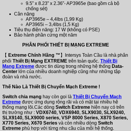
9.5” x 8.23” x 2.36”- AP3965e (bao gồm cả bộ
chống sét)
Cân nặng
AP3965e – 4,4lbs (1,99 Kg)
AP3965i – 3,4lbs (1,5 Kg)
Tiêu thụ điện năng: 17 W (không có PSE)
Bảo hành phần cứng một năm
PHÂN PHỐI THIẾT BỊ MẠNG EXTREME
【
Extreme Chính Hãng ™
】Intersys Toàn Cầu là nhà phân
phối
Thiết Bị Mạng EXTREME
trên toàn quốc.
Thiết Bị
Mạng Extreme
được tin dùng trong những hệ thống
Data-
Center
lớn của nhiều doanh nghiệp cũng như những tập
đoàn và nhà nước.
Thế Nào Là Thiết Bị Chuyển Mạch Extreme !
Switch chia mạng
hay còn gọi là
Thiết Bị Chuyển Mạch
Extreme
được ứng dụng rộng rãi và có mặt tại nhiều hệ
thống mạng lõi.Các dòng
Switch Extreme
hiện nay có trên
thị trường như :
VDX6740, VDX6940, SLX9030, SLX9240,
SLX9140, SLX9000 series, VSP 8000 Series, X870 Series,
X770 Series, X670 Series
và còn nhiều dòng
Switch
Extreme
phù hợp với từng nhu cầu của mỗi hệ thống.