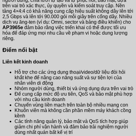
người dùng, chia lưới tự tạo và tự phục hồi, bảo mật, dựa
trên vai trò xác thực, ủy quyền và kiểm soát truy cập. Nền
tảng 4×4:4 có khả năng cung cấp hiệu suất không dây lên tới
2,5 Gbps và lên tới 90.000 gói mỗi giây trên cổng dây. Nhiều
dịch vụ ăng-ten (ví dụ: Omni, sector và bảng điều khiển) cho
AP3965e
đảm bảo rằng việc triển khai có thể được tối ưu
hóa để đáp ứng mọi nhu cầu về phạm vi hoặc dung lượng
riêng.
Điểm nổi bật
Liên kết kinh doanh
Hỗ trợ cho các ứng dụng thoại/video/dữ liệu đòi hỏi
khắt khe để nâng cao năng suất và sự tiện lợi của
nhân viên di động
Nhóm người dùng, thiết bị và ứng dụng dựa trên vai trò
Để cung cấp mức độ ưu tiên, QoS và bảo mật phù hợp
với nhu cầu kinh doanh
Chuyển vùng liền mạch trên toàn bộ nhiều mạng con
Khuôn viên mà không cần phần mềm máy khách cồng
kềnh
Các tính năng quản lý, bảo mật và QoS tích hợp giúp
giảm chi phí vận hành và đảm bảo trải nghiệm người
dùng nhất quán bất kể vị trí