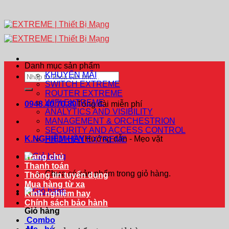
Danh mục sản phẩm
KHUYẾN MÃI
Tìm
SWITCH EXTREME
kiếm:
ROUTER EXTREME
WIFI EXTREME
0948.40.70.80
Tổng đài miễn phí
ANALYTICS AND VISIBILITY
MANAGEMENT & ORCHESTRION
SECURITY AND ACCESS CONTROL
K.NGHIỆM HAY
Hướng dẫn - Mẹo vặt
PHỤ KIỆN EXTREME
Trang chủ
Thanh toán
Chưa có sản phẩm trong giỏ hàng.
Thông tin tuyển dụng
Mua hàng từ xa
Kinh nghiệm hay
Chính sách bảo hành
Giỏ hàng
Combo