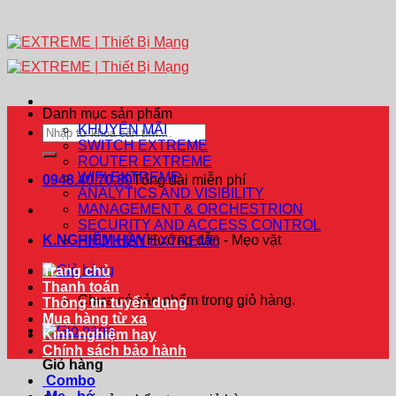
Danh mục sản phẩm
KHUYẾN MÃI
Tìm
SWITCH EXTREME
kiếm:
ROUTER EXTREME
WIFI EXTREME
0948.40.70.80
Tổng đài miễn phí
ANALYTICS AND VISIBILITY
MANAGEMENT & ORCHESTRION
SECURITY AND ACCESS CONTROL
K.NGHIỆM HAY
Hướng dẫn - Mẹo vặt
PHỤ KIỆN EXTREME
Trang chủ
Thanh toán
Chưa có sản phẩm trong giỏ hàng.
Thông tin tuyển dụng
Mua hàng từ xa
Kinh nghiệm hay
Chính sách bảo hành
Giỏ hàng
Combo