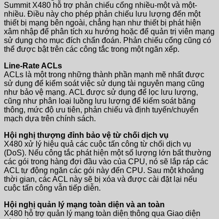
Summit X480 hỗ trợ phản chiếu cổng nhiều-một và một-
nhiều. Điều này cho phép phản chiếu lưu lượng đến một
thiết bị mạng bên ngoài, chẳng hạn như thiết bị phát hiện
xâm nhập để phân tích xu hướng hoặc để quản trị viên mạng
sử dụng cho mục đích chẩn đoán. Phản chiếu cổng cũng có
thể được bật trên các công tắc trong một ngăn xếp.
Line-Rate ACLs
ACLs là một trong những thành phần mạnh mẽ nhất được
sử dụng để kiểm soát việc sử dụng tài nguyên mạng cũng
như bảo vệ mạng. ACL được sử dụng để lọc lưu lượng,
cũng như phân loại luồng lưu lượng để kiểm soát băng
thông, mức độ ưu tiên, phản chiếu và định tuyến/chuyển
mạch dựa trên chính sách.
Hội nghị thượng đỉnh bảo vệ từ chối dịch vụ
X480 xử lý hiệu quả các cuộc tấn công từ chối dịch vụ
(DoS). Nếu công tắc phát hiện một số lượng lớn bất thường
các gói trong hàng đợi đầu vào của CPU, nó sẽ lắp ráp các
ACL tự động ngăn các gói này đến CPU. Sau một khoảng
thời gian, các ACL này sẽ bị xóa và được cài đặt lại nếu
cuộc tấn công vẫn tiếp diễn.
Hội nghị quản lý mạng toàn diện và an toàn
X480 hỗ trợ quản lý mạng toàn diện thông qua Giao diện