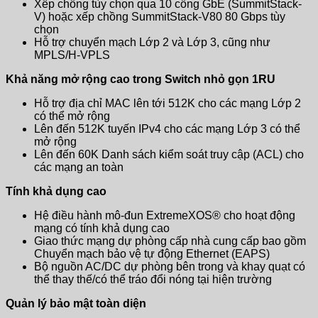
Xếp chồng tùy chọn qua 10 cổng GbE (SummitStack-
V) hoặc xếp chồng SummitStack-V80 80 Gbps tùy
chọn
Hỗ trợ chuyển mạch Lớp 2 và Lớp 3, cũng như
MPLS/H-VPLS
Khả năng mở rộng cao trong Switch nhỏ gọn 1RU
Hỗ trợ địa chỉ MAC lên tới 512K cho các mạng Lớp 2
có thể mở rộng
Lên đến 512K tuyến IPv4 cho các mạng Lớp 3 có thể
mở rộng
Lên đến 60K Danh sách kiểm soát truy cập (ACL) cho
các mạng an toàn
Tính khả dụng cao
Hệ điều hành mô-đun ExtremeXOS® cho hoạt động
mạng có tính khả dụng cao
Giao thức mạng dự phòng cấp nhà cung cấp bao gồm
Chuyển mạch bảo vệ tự động Ethernet (EAPS)
Bộ nguồn AC/DC dự phòng bên trong và khay quạt có
thể thay thế/có thể tráo đổi nóng tại hiện trường
Quản lý bảo mật toàn diện