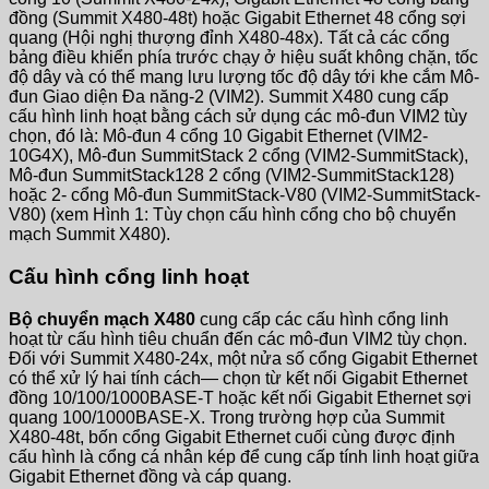
đồng (Summit X480-48t) hoặc Gigabit Ethernet 48 cổng sợi
quang (Hội nghị thượng đỉnh X480-48x). Tất cả các cổng
bảng điều khiển phía trước chạy ở hiệu suất không chặn, tốc
độ dây và có thể mang lưu lượng tốc độ dây tới khe cắm Mô-
đun Giao diện Đa năng-2 (VIM2). Summit X480 cung cấp
cấu hình linh hoạt bằng cách sử dụng các mô-đun VIM2 tùy
chọn, đó là: Mô-đun 4 cổng 10 Gigabit Ethernet (VIM2-
10G4X), Mô-đun SummitStack 2 cổng (VIM2-SummitStack),
Mô-đun SummitStack128 2 cổng (VIM2-SummitStack128)
hoặc 2- cổng Mô-đun SummitStack-V80 (VIM2-SummitStack-
V80) (xem Hình 1: Tùy chọn cấu hình cổng cho bộ chuyển
mạch Summit X480).
Cấu hình cổng linh hoạt
Bộ chuyển mạch X480
cung cấp các cấu hình cổng linh
hoạt từ cấu hình tiêu chuẩn đến các mô-đun VIM2 tùy chọn.
Đối với Summit X480-24x, một nửa số cổng Gigabit Ethernet
có thể xử lý hai tính cách— chọn từ kết nối Gigabit Ethernet
đồng 10/100/1000BASE-T hoặc kết nối Gigabit Ethernet sợi
quang 100/1000BASE-X. Trong trường hợp của Summit
X480-48t, bốn cổng Gigabit Ethernet cuối cùng được định
cấu hình là cổng cá nhân kép để cung cấp tính linh hoạt giữa
Gigabit Ethernet đồng và cáp quang.