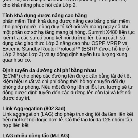
cho khả năng phục hồi của Lớp 2.
Tính khả dụng được nâng cao bằng
phần mềm Tính khả dụng được nâng cao bằng phần mềm
cho phép người dùng duy trì kết nối với mạng ngay cả khi
một phần cơ sở hạ tầng mạng bị hỏng. Summit X480 liên tục
kiểm tra các sự cố trong kết nối đường lên bằng cách sử
dụng các giao thức Lớp 3 nâng cao như OSPF, VRRP và
Extreme Standby Router Protocol™ (ESRP, được hỗ trợ ở
Lớp 2 hoặc Lớp 3) và tự động định tuyến lưu lượng xung
quanh sự cố.
Định tuyến đa đường chi phí bằng nhau
(ECMP) cho phép các đường lên được cân bằng tải để tiết
kiệm hiệu suất và chi phí đồng thời hỗ trợ chuyển đổi dự
phòng dự phòng. Nếu một đường lên bị lỗi, lưu lượng sẽ tự
động được định tuyến đến các đường lên còn lại và kết nối
được duy trì.
Link Aggregation (802.3ad)
Link aggregation (LAG) cho phép trunking tối đa tám liên kết
trên một kết nối logic đơn lẻ. Có thể tạo tối đa 128 nhóm tập
hợp liên kết.
LAG nhiều công tắc (M-LAG)