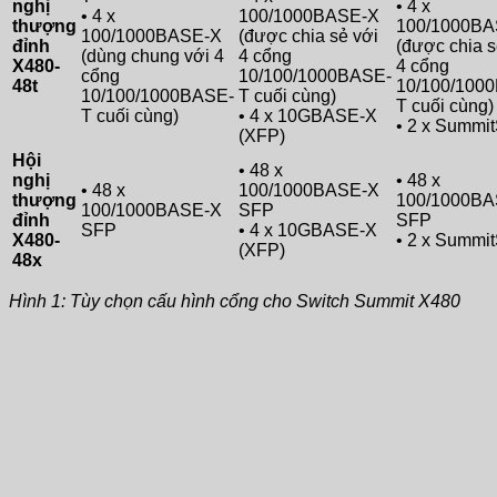
nghị
• 4 x
• 4 x
100/1000BASE-X
thượng
100/1000BA
100/1000BASE-X
(được chia sẻ với
đỉnh
(được chia s
(dùng chung với 4
4 cổng
X480-
4 cổng
cổng
10/100/1000BASE-
48t
10/100/100
10/100/1000BASE-
T cuối cùng)
T cuối cùng)
T cuối cùng)
• 4 x 10GBASE-X
• 2 x Summi
(XFP)
Hội
• 48 x
nghị
• 48 x
• 48 x
100/1000BASE-X
thượng
100/1000BA
100/1000BASE-X
SFP
đỉnh
SFP
SFP
• 4 x 10GBASE-X
X480-
• 2 x Summi
(XFP)
48x
Hình 1: Tùy chọn cấu hình cổng cho Switch Summit X480