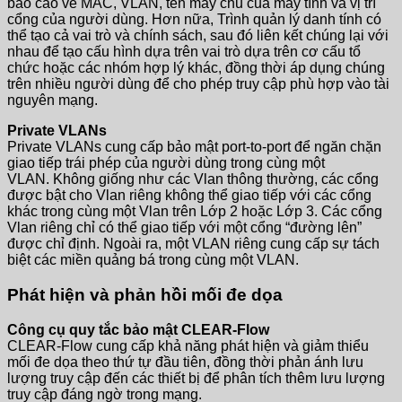
báo cáo về MAC, VLAN, tên máy chủ của máy tính và vị trí
cổng của người dùng. Hơn nữa, Trình quản lý danh tính có
thể tạo cả vai trò và chính sách, sau đó liên kết chúng lại với
nhau để tạo cấu hình dựa trên vai trò dựa trên cơ cấu tổ
chức hoặc các nhóm hợp lý khác, đồng thời áp dụng chúng
trên nhiều người dùng để cho phép truy cập phù hợp vào tài
nguyên mạng.
Private VLANs
Private VLANs cung cấp bảo mật port-to-port để ngăn chặn
giao tiếp trái phép của người dùng trong cùng một
VLAN. Không giống như các Vlan thông thường, các cổng
được bật cho Vlan riêng không thể giao tiếp với các cổng
khác trong cùng một Vlan trên Lớp 2 hoặc Lớp 3. Các cổng
Vlan riêng chỉ có thể giao tiếp với một cổng “đường lên”
được chỉ định. Ngoài ra, một VLAN riêng cung cấp sự tách
biệt các miền quảng bá trong cùng một VLAN.
Phát hiện và phản hồi mối đe dọa
Công cụ quy tắc bảo mật CLEAR-Flow
CLEAR-Flow cung cấp khả năng phát hiện và giảm thiểu
mối đe dọa theo thứ tự đầu tiên, đồng thời phản ánh lưu
lượng truy cập đến các thiết bị để phân tích thêm lưu lượng
truy cập đáng ngờ trong mạng.