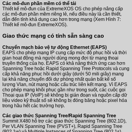
Các mô-đun phần mềm có thể tải
Thiết kế mô-đun của ExtremeXOS OS cho phép nâng cấp
các mô-đun phần mềm riêng lẻ, nếu điều này là cần thiết,
dẫn đến tính khả dụng cao hơn trong mạng (Xem Hình 7:
Thiết kế mô-đun ExtremeXOS).
Giao thức mạng có tính sẵn sàng cao
Chuyển mạch bảo vệ tự động Ethernet (EAPS)
EAPS cho phép mạng IP cung cấp mức độ phục hồi và thời
gian hoạt động mà người dùng mong đợi từ mạng thoại
truyền thống của họ. EAPS có khả năng thích ứng cao hơn
Spanning Tree hoặc Rapid Spanning Tree Protocols và cung
cấp khả năng phục hồi dưới giây (dưới 50 mili giây) mang
lại khả năng chuyển đổi dự phòng nhất quán bất kể số
lượng Vlan, nút mạng hoặc cấu trúc liên kết mạng. Vì EAPS
cho phép mạng khôi phục gần như trong suốt, các cuộc gọi
Thoại qua IP (VoIP) sẽ không bị gián đoạn và nguồn cấp dữ
liệu video kỹ thuật số sẽ không bị đóng băng hoặc pixel hóa
trong hầu hết các trường hợp.
Các giao thức Spanning Tree/Rapid Spanning Tree
Summit X480 hỗ trợ các giao thức Spanning Tree (802.1D),
Per VLAN Spanning Tree (PVST+), Rapid Spanning Tree
(802.1w) và Multiple Instances of Spanning Tree (802.1s)