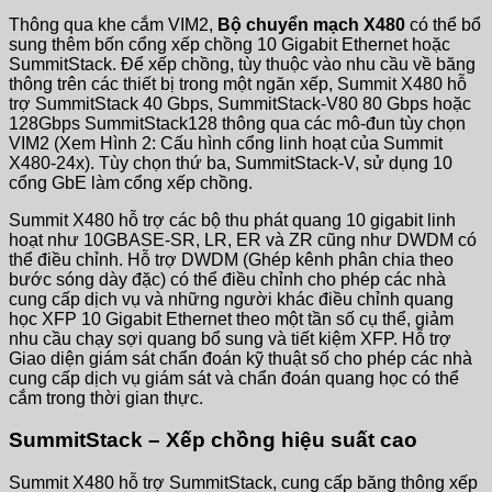
Thông qua khe cắm VIM2,
Bộ chuyển mạch X480
có thể bổ
sung thêm bốn cổng xếp chồng 10 Gigabit Ethernet hoặc
SummitStack. Để xếp chồng, tùy thuộc vào nhu cầu về băng
thông trên các thiết bị trong một ngăn xếp, Summit X480 hỗ
trợ SummitStack 40 Gbps, SummitStack-V80 80 Gbps hoặc
128Gbps SummitStack128 thông qua các mô-đun tùy chọn
VIM2 (Xem Hình 2: Cấu hình cổng linh hoạt của Summit
X480-24x). Tùy chọn thứ ba, SummitStack-V, sử dụng 10
cổng GbE làm cổng xếp chồng.
Summit X480 hỗ trợ các bộ thu phát quang 10 gigabit linh
hoạt như 10GBASE-SR, LR, ER và ZR cũng như DWDM có
thể điều chỉnh. Hỗ trợ DWDM (Ghép kênh phân chia theo
bước sóng dày đặc) có thể điều chỉnh cho phép các nhà
cung cấp dịch vụ và những người khác điều chỉnh quang
học XFP 10 Gigabit Ethernet theo một tần số cụ thể, giảm
nhu cầu chạy sợi quang bổ sung và tiết kiệm XFP. Hỗ trợ
Giao diện giám sát chẩn đoán kỹ thuật số cho phép các nhà
cung cấp dịch vụ giám sát và chẩn đoán quang học có thể
cắm trong thời gian thực.
SummitStack – Xếp chồng hiệu suất cao
Summit X480 hỗ trợ SummitStack, cung cấp băng thông xếp