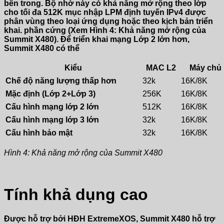
bên trong. Bộ nhớ này có khả năng mở rộng theo lớp
cho tối đa 512K mục nhập LPM định tuyến IPv4 được
phân vùng theo loại ứng dụng hoặc theo kịch bản triển
khai. phần cứng (Xem Hình 4: Khả năng mở rộng của
Summit X480). Để triển khai mạng Lớp 2 lớn hơn,
Summit X480 có thể
Kiểu
MAC L2
Máy chủ 
Chế độ năng lượng thấp hơn
32k
16K/8K
Mặc định (Lớp 2+Lớp 3)
256K
16K/8K
Cấu hình mạng lớp 2 lớn
512K
16K/8K
Cấu hình mạng lớp 3 lớn
32k
16K/8K
Cấu hình bảo mật
32k
16K/8K
Hình 4: Khả năng mở rộng của Summit X480
Tính khả dụng cao
Được hỗ trợ bởi HĐH ExtremeXOS, Summit X480 hỗ trợ