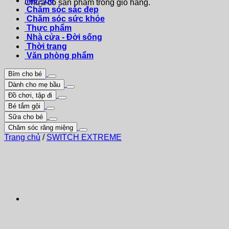
Mẹ - bé
Chưa có sản phẩm trong giỏ hàng.
Chăm sóc sác đẹp
Chăm sóc sức khỏe
Thực phẩm
Nhà cửa - Đời sống
Thời trang
Văn phòng phẩm
Bỉm cho bé
Dành cho mẹ bầu
Đồ chơi, tập đi
Bé tắm gội
Sữa cho bé
Chăm sóc răng miệng
Trang chủ
/
SWITCH EXTREME