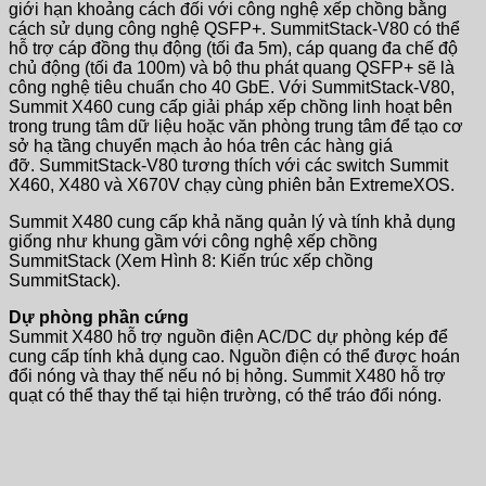
giới hạn khoảng cách đối với công nghệ xếp chồng bằng
cách sử dụng công nghệ QSFP+. SummitStack-V80 có thể
hỗ trợ cáp đồng thụ động (tối đa 5m), cáp quang đa chế độ
chủ động (tối đa 100m) và bộ thu phát quang QSFP+ sẽ là
công nghệ tiêu chuẩn cho 40 GbE. Với SummitStack-V80,
Summit X460 cung cấp giải pháp xếp chồng linh hoạt bên
trong trung tâm dữ liệu hoặc văn phòng trung tâm để tạo cơ
sở hạ tầng chuyển mạch ảo hóa trên các hàng giá
đỡ. SummitStack-V80 tương thích với các switch Summit
X460, X480 và X670V chạy cùng phiên bản ExtremeXOS.
Summit X480 cung cấp khả năng quản lý và tính khả dụng
giống như khung gầm với công nghệ xếp chồng
SummitStack (Xem Hình 8: Kiến trúc xếp chồng
SummitStack).
Dự phòng phần cứng
Summit X480 hỗ trợ nguồn điện AC/DC dự phòng kép để
cung cấp tính khả dụng cao. Nguồn điện có thể được hoán
đổi nóng và thay thế nếu nó bị hỏng. Summit X480 hỗ trợ
quạt có thể thay thế tại hiện trường, có thể tráo đổi nóng.