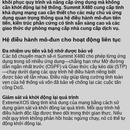
khôi phục quy trình và nâng cấp ứng dụng mà không
cần khởi động lại hệ thống. Summit X480 cung cấp tính
khả dụng mạng cao cần thiết cho các máy chủ và ứng
dụng quan trọng thông qua hệ điều hành mô-đun tiên
tiến, kiến ​​trúc phần cứng có tính sẵn sàng cao và các
giao thức dự phòng mạng cấp nhà cung cấp dịch vụ.
Hệ điều hành mô-đun cho hoạt động liên tục
Đa nhiệm ưu tiên và bộ nhớ được bảo vệ
Các bộ chuyển mạch sê-ri Summit X480 cho phép từng ứng
dụng trong số nhiều ứng dụng—chẳng hạn như Mở đường
dẫn ngắn nhất trước (OSPF) và Giao thức cây kéo dài (STP)
—chạy dưới dạng các quy trình hệ điều hành riêng biệt
được bảo vệ lẫn nhau. Điều này giúp tăng cường tính toàn
vẹn của hệ thống và vốn đã bảo vệ chống lại các cuộc tấn
công DoS.
Giám sát và khởi động lại quá trình
ExtremeXOS tăng tính khả dụng của mạng bằng cách sử
dụng giám sát và khởi động lại quá trình. Mỗi quy trình hệ
điều hành độc lập được theo dõi trong thời gian thực. Nếu
một quy trình không phản hồi hoặc ngừng chạy, nó có thể tự
động khởi động lại.