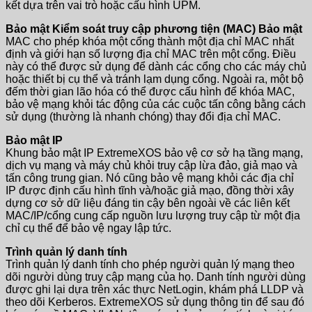
kết dựa trên vai trò hoặc cấu hình UPM.
Bảo mật Kiểm soát truy cập phương tiện (MAC) Bảo mật
MAC cho phép khóa một cổng thành một địa chỉ MAC nhất
định và giới hạn số lượng địa chỉ MAC trên một cổng. Điều
này có thể được sử dụng để dành các cổng cho các máy chủ
hoặc thiết bị cụ thể và tránh lạm dụng cổng. Ngoài ra, một bộ
đếm thời gian lão hóa có thể được cấu hình để khóa MAC,
bảo vệ mạng khỏi tác động của các cuộc tấn công bằng cách
sử dụng (thường là nhanh chóng) thay đổi địa chỉ MAC.
Bảo mật IP
Khung bảo mật IP ExtremeXOS bảo vệ cơ sở hạ tầng mạng,
dịch vụ mạng và máy chủ khỏi truy cập lừa đảo, giả mạo và
tấn công trung gian. Nó cũng bảo vệ mạng khỏi các địa chỉ
IP được định cấu hình tĩnh và/hoặc giả mạo, đồng thời xây
dựng cơ sở dữ liệu đáng tin cậy bên ngoài về các liên kết
MAC/IP/cổng cung cấp nguồn lưu lượng truy cập từ một địa
chỉ cụ thể để bảo vệ ngay lập tức.
Trình quản lý danh tính
Trình quản lý danh tính cho phép người quản lý mạng theo
dõi người dùng truy cập mạng của họ. Danh tính người dùng
được ghi lại dựa trên xác thực NetLogin, khám phá LLDP và
theo dõi Kerberos. ExtremeXOS sử dụng thông tin để sau đó