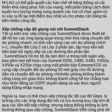
M-LAG có thể giải quyết các hạn chế về băng thông và cải
thiện khả năng phục hồi của mạng, một phần bằng cách định
tuyến lưu lượng mạng xung quanh các nút cổ chai, giảm rủi
ro xảy ra lỗi tại một điểm duy nhất và cho phép cân bằng tải
trên nhiều công tắc.
Xếp chồng cấp độ giọng nói với SummitStack
Tất cả kiến ​​trúc xếp chồng của SummitStack được thiết kế
để hỗ trợ các ứng dụng quan trọng nhờ khả năng chuyển đổi
dự phòng nhanh, có tính sẵn sàng cao với dự phòng chính
n-1, chuyển đổi Lớp 2 và Lớp 3 phân tán, tập hợp liên kết
trên toàn bộ ngăn xếp và các đường lên phân tán
. SummitStack hỗ trợ tối đa tám đơn vị trong một ngăn xếp,
bao gồm mọi kết hợp của Summit X650, X480, X460, X450a,
X450e và X250e chạy cùng một phiên bản ExtremeXOS và
cung cấp chuyển đổi dự phòng 50 mili giây cho lỗi đường
dẫn và chuyển đổi dự phòng chính/dự phòng không thành
công cùng với giao thức không thành công hỗ trợ chẳng hạn
như khởi động lại OSPF duyên dáng và xác thực người
dùng Đăng nhập mạng.
Ngoài ra, bạn có thể chọn xếp chồng tốc độ cao 80 Gbps, lý
tưởng cho các ứng dụng đòi hỏi có lưu lượng truy cập lớn đi
qua các liên kết xếp chồng, nhưng băng thông không bị ảnh
hưởng thông qua xếp chồng. SummitStack-V80 cũng phá vỡ