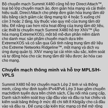
Bộ chuyển mạch Summit X480 cũng hỗ trợ Direct Attach™,
loại bỏ lớp chuyển mạch ảo, đơn giản hóa mạng và cải thiện
hiệu suất. Direct Attach cho phép đơn giản hóa trung tâm dữ
liệu bằng cách giảm các tầng mạng từ 4 hoặc 5 xuống chỉ
còn 3 hoặc 2 tầng, tùy thuộc vào quy mô của trung tâm dữ
liệu. Để nâng cao hơn nữa hoạt động của trung tâm dữ liệu,
các thiết bị chuyển mạch Summit X480 hỗ trợ XNV™ (Ảo
hóa mạng ExtremeXOS), một bộ mô-đun phần mềm dành
cho danh mục sản phẩm chuyển mạch dựa trên
ExtremeXOS và có sẵn qua Gói tính năng trung tâm dữ liệu
cho Extreme Networks Ridgeline™, một mạng và dịch vụ
ứng dụng quản lý. XNV mang lại cái nhìn sâu sắc, kiểm soát
và tự động hóa cho các trung tâm dữ liệu được ảo hóa cao
cho mạng.
Chuyển mạch thông minh và hỗ trợ MPLS/H-
VPLS
Summit X480 hỗ trợ chuyển mạch Lớp 2 tinh vi và thông
minh, cũng như định tuyến IPv4/IPv6 Lớp 3 bao gồm chuyển
mạch/định tuyến dựa trên chính sách, Cầu nối nhà cung cấp,
Danh sách kiểm soát truy cập đầu vào và đầu ra hai chiều và
kiểm soát băng thông ở mức độ chi tiết 8 Kb/giây cho cả đầu
vào và đầu ra . Để cung cấp kiến ​​trúc mạng có thể mở rộng