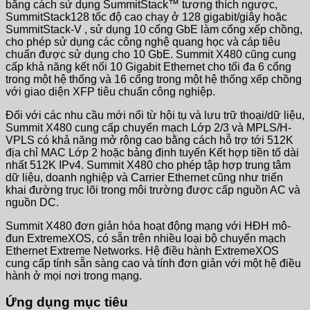
bằng cách sử dụng SummitStack™ tương thích ngược,
SummitStack128 tốc độ cao chạy ở 128 gigabit/giây hoặc
SummitStack-V , sử dụng 10 cổng GbE làm cổng xếp chồng,
cho phép sử dụng các công nghệ quang học và cáp tiêu
chuẩn được sử dụng cho 10 GbE. Summit X480 cũng cung
cấp khả năng kết nối 10 Gigabit Ethernet cho tối đa 6 cổng
trong một hệ thống và 16 cổng trong một hệ thống xếp chồng
với giao diện XFP tiêu chuẩn công nghiệp.
Đối với các nhu cầu mới nổi từ hội tụ và lưu trữ thoại/dữ liệu,
Summit X480 cung cấp chuyển mạch Lớp 2/3 và MPLS/H-
VPLS có khả năng mở rộng cao bằng cách hỗ trợ tới 512K
địa chỉ MAC Lớp 2 hoặc bảng định tuyến Kết hợp tiền tố dài
nhất 512K IPv4. Summit X480 cho phép tập hợp trung tâm
dữ liệu, doanh nghiệp và Carrier Ethernet cũng như triển
khai đường trục lõi trong môi trường được cấp nguồn AC và
nguồn DC.
Summit X480 đơn giản hóa hoạt động mạng với HĐH mô-
đun ExtremeXOS, có sẵn trên nhiều loại bộ chuyển mạch
Ethernet Extreme Networks. Hệ điều hành ExtremeXOS
cung cấp tính sẵn sàng cao và tính đơn giản với một hệ điều
hành ở mọi nơi trong mạng.
Ứng dụng mục tiêu