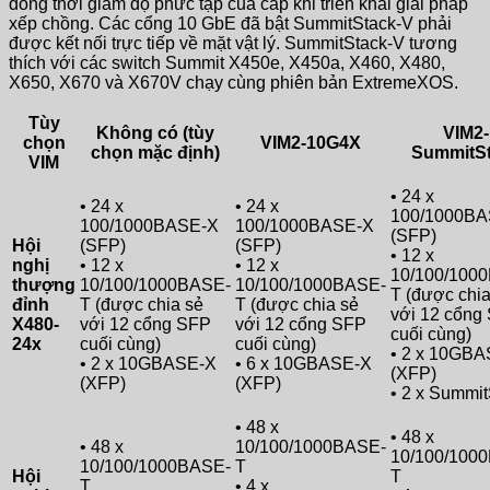
đồng thời giảm độ phức tạp của cáp khi triển khai giải pháp
xếp chồng. Các cổng 10 GbE đã bật SummitStack-V phải
được kết nối trực tiếp về mặt vật lý. SummitStack-V tương
thích với các switch Summit X450e, X450a, X460, X480,
X650, X670 và X670V chạy cùng phiên bản ExtremeXOS.
Tùy
Không có (tùy
VIM2-
chọn
VIM2-10G4X
chọn mặc định)
SummitS
VIM
• 24 x
• 24 x
• 24 x
100/1000BA
100/1000BASE-X
100/1000BASE-X
(SFP)
Hội
(SFP)
(SFP)
• 12 x
nghị
• 12 x
• 12 x
10/100/100
thượng
10/100/1000BASE-
10/100/1000BASE-
T (được chia
đỉnh
T (được chia sẻ
T (được chia sẻ
với 12 cổng
X480-
với 12 cổng SFP
với 12 cổng SFP
cuối cùng)
24x
cuối cùng)
cuối cùng)
• 2 x 10GB
• 2 x 10GBASE-X
• 6 x 10GBASE-X
(XFP)
(XFP)
(XFP)
• 2 x Summi
• 48 x
• 48 x
• 48 x
10/100/1000BASE-
10/100/100
10/100/1000BASE-
T
Hội
T
T
• 4 x