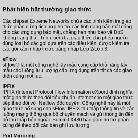
Phát hiện bất thường giao thức
Các chipset Extreme Networks chứa các trình kiểm tra giao
thức phần cứng tích hợp hỗ trợ các tính năng bảo mật cổng
cho các ứng dụng bảo mật, chẳng hạn như bảo vệ DoS
không trạng thái. Trình kiểm tra giao thức cho phép người
dùng loại bỏ các gói dựa trên các điều kiện, được kiểm tra
các gói xâm nhập trước bảng nhập Lớp 2/Lớp 3.
sFlow
sFlow® là một công nghệ lấy mẫu cung cấp khả năng lấy
mẫu các luồng lưu lượng cấp ứng dụng trên tất cả các giao
diện cùng một lúc.
IPFIX
IPFIX (Internet Protocol Flow Information eXport) định nghĩa
một giao thức theo dõi tiêu chuẩn Internet cho một giao thức
tiếp theo đối với Netflow độc quyền. Công nghệ này là một
giao thức bổ sung cho sFlow. IPFIX thu thập thông tin về các
luồng mạng thông qua bộ chuyển mạch và gửi thông tin đến
bộ thu thập bên ngoài. Summit X480 bao gồm hỗ trợ phần
cứng để theo dõi các bản ghi lưu lượng.
Port Mirroring