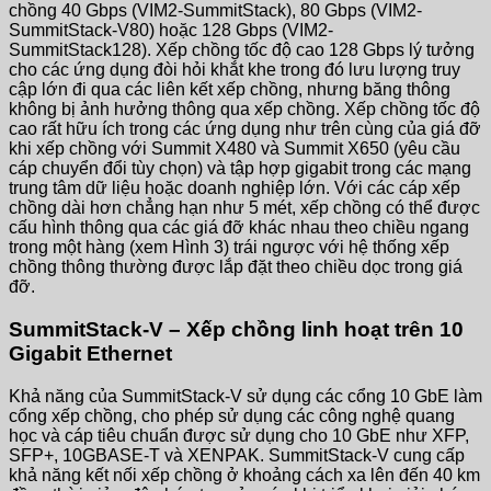
chồng 40 Gbps (VIM2-SummitStack), 80 Gbps (VIM2-
SummitStack-V80) hoặc 128 Gbps (VIM2-
SummitStack128). Xếp chồng tốc độ cao 128 Gbps lý tưởng
cho các ứng dụng đòi hỏi khắt khe trong đó lưu lượng truy
cập lớn đi qua các liên kết xếp chồng, nhưng băng thông
không bị ảnh hưởng thông qua xếp chồng. Xếp chồng tốc độ
cao rất hữu ích trong các ứng dụng như trên cùng của giá đỡ
khi xếp chồng với Summit X480 và Summit X650 (yêu cầu
cáp chuyển đổi tùy chọn) và tập hợp gigabit trong các mạng
trung tâm dữ liệu hoặc doanh nghiệp lớn. Với các cáp xếp
chồng dài hơn chẳng hạn như 5 mét, xếp chồng có thể được
cấu hình thông qua các giá đỡ khác nhau theo chiều ngang
trong một hàng (xem Hình 3) trái ngược với hệ thống xếp
chồng thông thường được lắp đặt theo chiều dọc trong giá
đỡ.
SummitStack-V – Xếp chồng linh hoạt trên 10
Gigabit Ethernet
Khả năng của SummitStack-V sử dụng các cổng 10 GbE làm
cổng xếp chồng, cho phép sử dụng các công nghệ quang
học và cáp tiêu chuẩn được sử dụng cho 10 GbE như XFP,
SFP+, 10GBASE-T và XENPAK. SummitStack-V cung cấp
khả năng kết nối xếp chồng ở khoảng cách xa lên đến 40 km