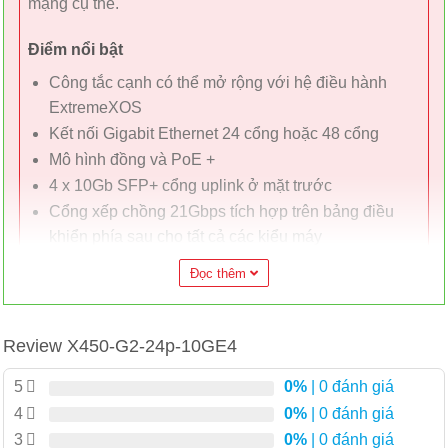
mạng cụ thể.
Điểm nổi bật
Công tắc cạnh có thể mở rộng với hệ điều hành
ExtremeXOS
Kết nối Gigabit Ethernet 24 cổng hoặc 48 cổng
Mô hình đồng và PoE +
4 x 10Gb SFP+ cổng uplink ở mặt trước
Cổng xếp chồng 21Gbps tích hợp trên bảng điều
khiển phía sau cho tất cả các kiểu máy
(SummitStack-V84)
Đọc thêm
Luồng khí từ trước ra sau
Bộ nguồn PoE dạng mô-đun
Khay quạt có thể tráo đổi nóng và nguồn điện PoE
Review X450-G2-24p-10GE4
Tất cả các cấu hình song công hoàn toàn không
5
0%
| 0 đánh giá
chặn
4
0%
| 0 đánh giá
Chính sách dựa trên vai trò và Fabric Attach để truy
3
0%
| 0 đánh giá
cập tự động, an toàn vào các ứng dụng hoặc dịch