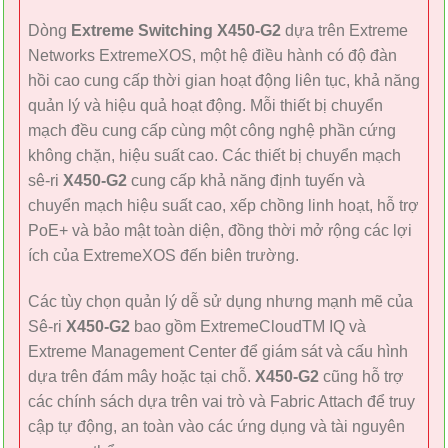
Dòng
Extreme Switching X450-G2
dựa trên Extreme
Networks ExtremeXOS, một hệ điều hành có độ đàn
hồi cao cung cấp thời gian hoạt động liên tục, khả năng
quản lý và hiệu quả hoạt động. Mỗi thiết bị chuyển
mạch đều cung cấp cùng một công nghệ phần cứng
không chặn, hiệu suất cao. Các thiết bị chuyển mạch
sê-ri
X450-G2
cung cấp khả năng định tuyến và
chuyển mạch hiệu suất cao, xếp chồng linh hoạt, hỗ trợ
PoE+ và bảo mật toàn diện, đồng thời mở rộng các lợi
ích của ExtremeXOS đến biên trường.
Các tùy chọn quản lý dễ sử dụng nhưng mạnh mẽ của
Sê-ri
X450-G2
bao gồm ExtremeCloudTM IQ và
Extreme Management Center để giám sát và cấu hình
dựa trên đám mây hoặc tại chỗ.
X450-G2
cũng hỗ trợ
các chính sách dựa trên vai trò và Fabric Attach để truy
cập tự động, an toàn vào các ứng dụng và tài nguyên