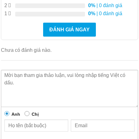
2
0%
| 0 đánh giá
vụ mạng
1
0%
| 0 đánh giá
Lựa chọn quản lý thông minh
ĐÁNH GIÁ NGAY
ExtremeCloud™ IQ để quản lý đám mây công cộng
hoặc riêng tư mạnh mẽ, đơn giản và an toàn
Extreme Management Center cho khả năng quản lý
Chưa có đánh giá nào.
tập trung, thống nhất
Đặc trưng:
Xếp chồng hiệu suất cao
Có thể xếp chồng tối đa tám công tắc
X450-G2
bằng hai
Anh
Chị
phương pháp xếp chồng khác nhau: SummitStack-V và
SummitStack-V84. Mỗi thiết bị X450-G2 được trang bị 2
cổng trong số 21 cổng xếp chồng Gigabit thông qua giao