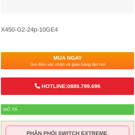
X450-G2-24p-10GE4
MUA NGAY
Gọi điện xác nhận và giao hàng tận nơi
HOTLINE:0889.799.696
MÔ TẢ
PHÂN PHỐI SWITCH EXTREME