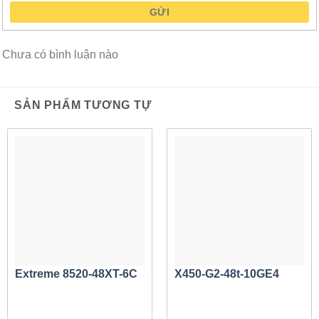
diện QSFP. Cáp đồng 40Gb thụ động tiêu chuẩn có thể
GỬI
được sử dụng để xếp chồng
X450-G2-24t-GE4
với nhau.
Chưa có bình luận nào
Đính kèm vải
Có thể sử dụng Fabric Attach trên
X450-G2-24p-10GE4
để
SẢN PHẨM TƯƠNG TỰ
tự động hóa kết nối với giải pháp Fabric Connect dựa trên
khuôn viên của Extreme. Fabric Attach không chỉ cung cấp
khả năng cung cấp cạnh không cần chạm mà còn cho phép
X450-G2 tận dụng các dịch vụ ảo hóa và khả năng bảo mật
vốn có của cơ sở hạ tầng Extreme Fabric Connect.
Cấp nguồn qua Ethernet
Bộ chuyển mạch dòng
X450-G2-24p-10GE4
hỗ trợ cả
Extreme 8520-48XT-6C
X450-G2-48t-10GE4
IEEE 802.3at PoE+ và IEEE 802.3af PoE để cho phép kết
nối các thiết bị PoE tuân thủ tiêu chuẩn. Cấp nguồn qua
Ethernet cho phép kết nối các thiết bị hỗ trợ Ethernet,