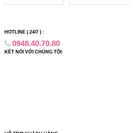
chẳng hạn như điểm truy cập không dây, điện thoại Thoại
qua IP và camera an ninh.
X450-G2-24p-10GE4
có thể hỗ
trợ nguồn PoE+ 30W đầy đủ trên tất cả 24 hoặc 48 cổng
bằng nguồn điện bên trong.
HOTLINE ( 24/7 ) :
0948.40.70.80
Kết nối video âm thanh
KẾT NỐI VỚI CHÚNG TÔI:
X450-G2-24p-10GE4
hỗ trợ Cầu nối video âm thanh (AVB)
IEEE 802.1 để cho phép truyền âm thanh/video thời gian
thực, đáng tin cậy qua Ethernet. Công nghệ AVB cung cấp
chất lượng dịch vụ cần thiết cho các luồng đa phương tiện
có độ phân giải cao và nhạy cảm với thời gian hiện nay.
Chính sách dựa trên vai trò
X450-G2-24p-10GE4
hỗ trợ các chính sách dựa trên vai trò
có thể được quản lý tập trung thông qua trình quản lý chính