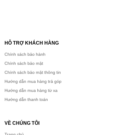
có thể mở rộng, hiệu quả và linh hoạt mà không cần
triển khai các giao thức dựa trên PIM.
Ảo hóa IP Multicast để hỗ trợ phát đa hướng không có
PIM trong Mạng Dịch vụ Ảo Lớp 2 hoặc Lớp 3. Hỗ trợ
các kỹ thuật Định tuyến IP bao gồm Tĩnh, RIP, OSPF,
eBGP, BGP+, ECMP, VRRP, PIM-SM/SSM và VRF
HỖ TRỢ KHÁCH HÀNG
. Ngoài ra, hỗ trợ Tĩnh, RIPng, OSPFv3, ECMP và
VRRP để triển khai IPv6.
Chính sách bảo hành
Chính sách bảo mật
Các kịch bản triển khai VSP 4000:
Chính sách bảo mật thông tin
Cung cấp nhiều dịch vụ,
VSP 4850GTS-DC
rất phù hợp
Hướng dẫn mua hàng trả góp
với nhiều tình huống triển khai bao gồm:
Hướng dẫn mua hàng từ xa
Ảo hóa doanh nghiệp nhỏ/vừa
Hướng dẫn thanh toán
Doanh nghiệp phân phối
Việc triển khai có thể yêu cầu một trong hai hoặc cả hai
VỀ CHÚNG TÔI
điều sau (sẽ được thảo luận chi tiết hơn trong tài liệu này):
Trang chủ