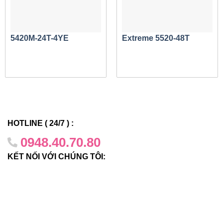
AC tùy chọn.
Tổng quan về dịch vụ VSP 4000
5420M-24T-4YE
Extreme 5520-48T
VSP 4850GTS-DC
cung cấp một loạt các dịch vụ mạng có
thể được triển khai một cách đơn giản và dễ dàng. Nhóm
sản phẩm hỗ trợ:
Dịch vụ Ảo hóa Lớp 2 mở rộng Vlan trên Cấu trúc (bao
gồm cả mạng con và khoảng cách xa).
Dịch vụ Ảo hóa Lớp 3 kết nối và mở rộng VRF trên Cấu
HOTLINE ( 24/7 ) :
trúc.
0948.40.70.80
Định tuyến riêng giữa Dịch vụ Ảo hóa Lớp 2 và Lớp 3
KẾT NỐI VỚI CHÚNG TÔI:
để truy cập vào các dịch vụ được chia sẻ.
Định tuyến lối tắt IP cho phép kết nối Lớp 3 trực tiếp
giữa các điểm cuối riêng lẻ mà không yêu cầu triển khai
các IGP bổ sung.
Phím tắt phát đa hướng IP để phân phối phát đa hướng