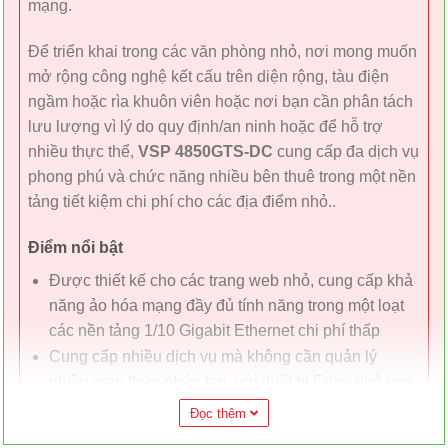
mạng.
Để triển khai trong các văn phòng nhỏ, nơi mong muốn
mở rộng công nghệ kết cấu trên diện rộng, tàu điện
ngầm hoặc rìa khuôn viên hoặc nơi bạn cần phân tách
lưu lượng vì lý do quy định/an ninh hoặc để hỗ trợ
nhiều thực thể,
VSP 4850GTS-DC
cung cấp đa dịch vụ
phong phú và chức năng nhiều bên thuê trong một nền
tảng tiết kiệm chi phí cho các địa điểm nhỏ..
Điểm nổi bật
Được thiết kế cho các trang web nhỏ, cung cấp khả
năng ảo hóa mạng đầy đủ tính năng trong một loạt
các nền tảng 1/10 Gigabit Ethernet chi phí thấp
Cung cấp nhiều dịch vụ mà không cần quản lý
nhiều giao thức phức tạp, với thiết bị Edge nhỏ gọn
trong mạng của bạn
Đọc thêm
Dễ dàng tận dụng công nghệ ảo hóa mạng cho các