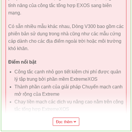
tính năng của công tắc tổng hợp EXOS sang biên
mạng.
Có sẵn nhiều mẫu khác nhau, Dòng V300 bao gồm các
phiên bản sử dụng trong nhà cũng như các mẫu cứng
cáp dành cho các địa điểm ngoài trời hoặc môi trường
khó khăn.
Điểm nổi bật
Công tắc cạnh nhỏ gọn tiết kiệm chi phí được quản
lý tập trung bởi phần mềm ExtremeXOS
Thành phần cạnh của giải pháp Chuyển mạch cạnh
mở rộng của Extreme
Chạy liền mạch các dịch vụ nâng cao nằm trên công
tắc tổng hợp ExtremeXOS
Cài đặt plug and play edge – chỉ cần kết nối và khởi
Đọc thêm
động
Nhiều kiểu máy cung cấp 8 cổng truy cập 1GbE