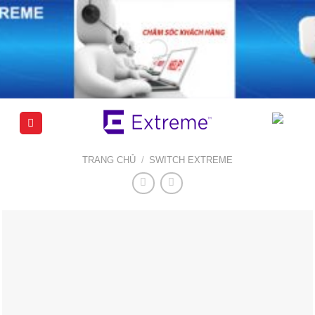
Chuyển
đến
nội
dung
TRANG CHỦ
/
SWITCH EXTREME