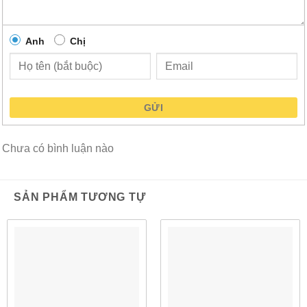
Anh
Chị
GỬI
Hình 1: V300 là thành phần biên của giải pháp Chuyển
Chưa có bình luận nào
mạch biên mở rộng của Extreme
Cài đặt cắm và chạy
SẢN PHẨM TƯƠNG TỰ
Các thiết bị
V300HT-8T-2X
có thể được cài đặt nhanh
chóng theo cách cắm và chạy. Sau khi thiết bị được kết
nối vật lý với công tắc tổng hợp ExtremeXOS, V300 sẽ
tự động nhận dạng và tải xuống cấu hình của
nó. Không cần kết nối bảng điều khiển cục bộ để thiết
lập thiết bị V300 hoặc các cổng của thiết bị.