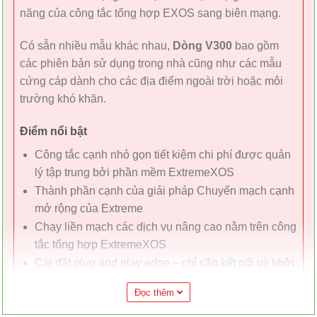
năng của công tắc tổng hợp EXOS sang biên mạng.
Có sẵn nhiều mẫu khác nhau,
Dòng V300
bao gồm
các phiên bản sử dụng trong nhà cũng như các mẫu
cứng cáp dành cho các địa điểm ngoài trời hoặc môi
trường khó khăn.
Điểm nổi bật
Công tắc cạnh nhỏ gọn tiết kiệm chi phí được quản
lý tập trung bởi phần mềm ExtremeXOS
Thành phần cạnh của giải pháp Chuyển mạch cạnh
mở rộng của Extreme
Chạy liền mạch các dịch vụ nâng cao nằm trên công
tắc tổng hợp ExtremeXOS
Cài đặt plug and play edge – chỉ cần kết nối và khởi
động
Đọc thêm
Nhiều kiểu máy cung cấp 8 cổng truy cập 1GbE
(PoE và không PoE) và 2 x 10Gb SFP+