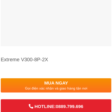
Extreme V300-8P-2X
MUA NGAY
Gọi điện xác nhận và giao hàng tận nơi
HOTLINE:0889.799.696