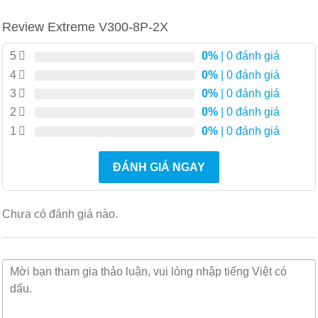
Các tùy chọn làm cứng thân thiện với môi trường
Review Extreme V300-8P-2X
hoạt động từ -40C đến +70C
Mô hình hệ thống lấy điện từ công tắc ngược dòng –
5
0%
| 0 đánh giá
loại bỏ nhu cầu về PSU riêng
4
0%
| 0 đánh giá
Hoạt động linh hoạt thông qua sự hỗ trợ của cấu
3
0%
| 0 đánh giá
trúc liên kết Vòng cạnh mở rộng
2
0%
| 0 đánh giá
1
0%
| 0 đánh giá
Quản lý và kiểm soát tập trung
Công nghệ mặt phẳng dữ liệu và điều khiển
V300-8P-
ĐÁNH GIÁ NGAY
2X
dựa trên thông số kỹ thuật IEEE 802.1BR cho phép
quản lý tập trung và cung cấp dịch vụ thông minh từ
Chưa có đánh giá nào.
một công tắc tổng hợp EXOS trung tâm. Điều này cho
phép công tắc tổng hợp EXOS hoạt động như một
điểm cấu hình và điều khiển duy nhất cho các thiết bị
V300-8P-2X
, giúp giảm độ phức tạp và chi phí vận
hành (xem Hình 1).