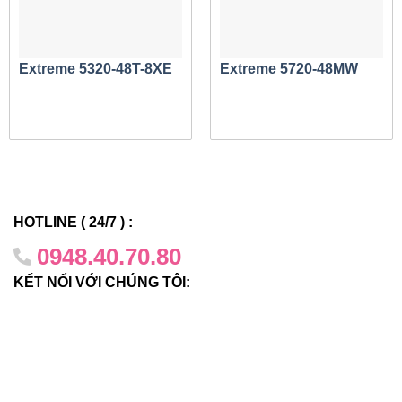
Các mô hình đa dạng cho các trường hợp sử dụng
khác nhau
Sê-ri V300 có sẵn trong 5 biến thể kiểu máy để giải
Extreme 5320-48T-8XE
Extreme 5720-48MW
quyết một loạt các trường hợp sử dụng và tình huống
triển khai. Các mô hình bao gồm:
V300-8T-2X:
8 x 10/100/1000-BaseT với 2 đường
lên 1/10Gb SFP+
V300-8P-2X:
8 x 10/100/1000BaseT với 30W PoE
và 2 x 1/10Gb SFP+ đường lên
HOTLINE ( 24/7 ) :
V300HT-8T-2X:
8 x 10/100/1000-BaseT với 2 x
0948.40.70.80
1/10Gb đường lên SFP+ (thiết bị được tôi cứng
trong môi trường được thiết kế để hoạt động ở -40C
KẾT NỐI VỚI CHÚNG TÔI:
đến +70C)
V300HT-8P-2X:
8 x 10/100/1000BaseT với 30W
PoE và 2 x 1/10Gb SFP+ đường lên (đơn vị được
làm cứng trong môi trường được thiết kế để hoạt
động ở -40C đến +70C)