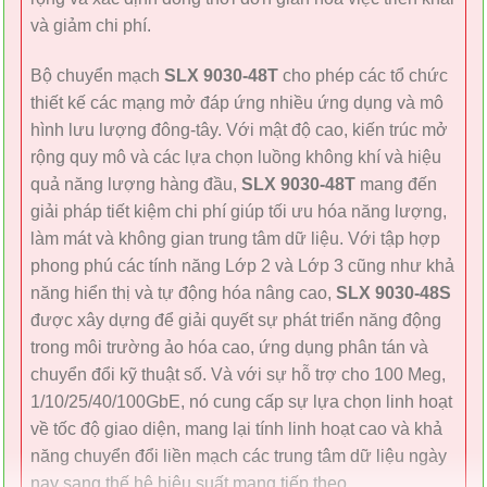
và giảm chi phí.
Bộ chuyển mạch
SLX 9030-48T
cho phép các tổ chức
thiết kế các mạng mở đáp ứng nhiều ứng dụng và mô
hình lưu lượng đông-tây. Với mật độ cao, kiến ​​trúc mở
rộng quy mô và các lựa chọn luồng không khí và hiệu
quả năng lượng hàng đầu,
SLX 9030-48T
mang đến
giải pháp tiết kiệm chi phí giúp tối ưu hóa năng lượng,
làm mát và không gian trung tâm dữ liệu. Với tập hợp
phong phú các tính năng Lớp 2 và Lớp 3 cũng như khả
năng hiển thị và tự động hóa nâng cao,
SLX 9030-48S
được xây dựng để giải quyết sự phát triển năng động
trong môi trường ảo hóa cao, ứng dụng phân tán và
chuyển đổi kỹ thuật số. Và với sự hỗ trợ cho 100 Meg,
1/10/25/40/100GbE, nó cung cấp sự lựa chọn linh hoạt
về tốc độ giao diện, mang lại tính linh hoạt cao và khả
năng chuyển đổi liền mạch các trung tâm dữ liệu ngày
nay sang thế hệ hiệu suất mạng tiếp theo.