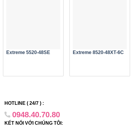
cung cấp dịch vụ đám mây và trung tâm dữ liệu đòi hỏi
khắt khe.
Đặc trưng:
Công tắc lá 48 cổng hiệu suất cao
SLX 9030-48S
Extreme 5520-48SE
Extreme 8520-48XT-6C
48 cổng 1/10GbE SFP+
4 cổng 10/40/100GbE QSFP28
25 GbE được hỗ trợ mặc dù đột phá
SLX 9030-48T
48 cổng 100 Meg, 1/10GbE 10GBASE-T
HOTLINE ( 24/7 ) :
4 cổng 10/40/100GbE QSFP28
0948.40.70.80
25 GbE được hỗ trợ mặc dù đột phá
KẾT NỐI VỚI CHÚNG TÔI:
Dễ sử dụng – Tùy chọn quản lý linh hoạt