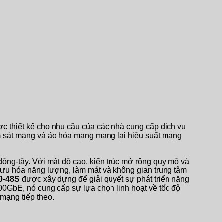
 thiết kế cho nhu cầu của các nhà cung cấp dịch vụ
ám sát mạng và ảo hóa mạng mang lại hiệu suất mạng
g-tây. Với mật độ cao, kiến ​​trúc mở rộng quy mô và
i ưu hóa năng lượng, làm mát và không gian trung tâm
0-48S
được xây dựng để giải quyết sự phát triển năng
00GbE, nó cung cấp sự lựa chọn linh hoạt về tốc độ
 mạng tiếp theo.