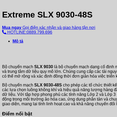
Extreme SLX 9030-48S
Mua ngay
Gọi điện xác nhận và giao hàng tận nơi
HOTLINE:0889.799.696
Mô tả
Bộ chuyển mạch
SLX 9030
là bộ chuyển mạch dạng cố định m
và trung tâm dữ liệu quy mô lớn. Chúng cung cấp các tài ngu
có thể mở rộng và xác định đồng thời đơn giản hóa việc triển k
Bộ chuyển mạch
SLX 9030-48S
cho phép các tổ chức thiết k
các lựa chọn luồng không khí và hiệu quả năng lượng hàng 
dữ liệu. Với tập hợp phong phú các tính năng Lớp 2 và Lớp 3
động trong môi trường ảo hóa cao, ứng dụng phân tán và chuyể
giao diện, mang lại tính linh hoạt cao và khả năng chuyển đổi
Điểm nổi bật