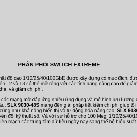
PHÂN PHỐI SWITCH EXTREME
ật độ cao 1/10/25/40/100GbE được xây dựng có mục đích, được
yên L2 và L3 có thể mở rộng với các tính năng nâng cao để gi
hai và giảm chi phí.
ế các mạng mở đáp ứng nhiều ứng dụng và mô hình lưu lượng đôn
đầu,
SLX 9030-48S
mang đến giải pháp tiết kiệm chi phí giúp tố
 cũng như khả năng hiển thị và tự động hóa nâng cao,
SLX 903
n đổi kỹ thuật số. Và với sự hỗ trợ cho 100 Meg, 1/10/25/40/1
 liền mạch các trung tâm dữ liệu ngày nay sang thế hệ hiệu suất