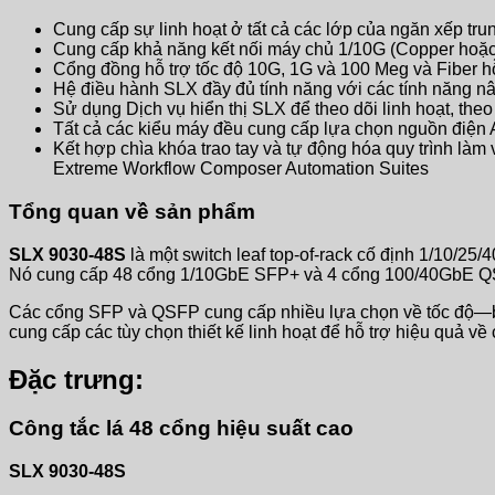
Cung cấp sự linh hoạt ở tất cả các lớp của ngăn xếp tru
Cung cấp khả năng kết nối máy chủ 1/10G (Copper hoặc 
Cổng đồng hỗ trợ tốc độ 10G, 1G và 100 Meg và Fiber h
Hệ điều hành SLX đầy đủ tính năng với các tính năng 
Sử dụng Dịch vụ hiển thị SLX để theo dõi linh hoạt, the
Tất cả các kiểu máy đều cung cấp lựa chọn nguồn điện
Kết hợp chìa khóa trao tay và tự động hóa quy trình là
Extreme Workflow Composer Automation Suites
Tổng quan về sản phẩm
SLX 9030-48S
là một switch leaf top-of-rack cố định 1/10/2
Nó cung cấp 48 cổng 1/10GbE SFP+ và 4 cổng 100/40GbE Q
Các cổng SFP và QSFP cung cấp nhiều lựa chọn về tốc độ—ba
cung cấp các tùy chọn thiết kế linh hoạt để hỗ trợ hiệu quả v
Đặc trưng:
Công tắc lá 48 cổng hiệu suất cao
SLX 9030-48S