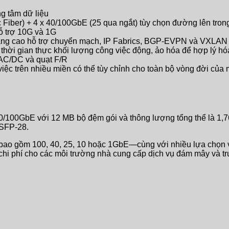
ng tâm dữ liệu
Fiber) + 4 x 40/100GbE (25 qua ngắt) tùy chọn đường lên tron
ỗ trợ 10G và 1G
nâng cao hỗ trợ chuyển mạch, IP Fabrics, BGP-EVPN và VXLAN
o thời gian thực khối lượng công việc động, ảo hóa để hợp lý h
 AC/DC và quạt F/R
m việc trên nhiều miền có thể tùy chỉnh cho toàn bộ vòng đời 
5/40/100GbE với 12 MB bộ đệm gói và thông lượng tổng thể là 1,
SFP-28.
o gồm 100, 40, 25, 10 hoặc 1GbE—cùng với nhiều lựa chọn về
ề chi phí cho các môi trường nhà cung cấp dịch vụ đám mây và tru