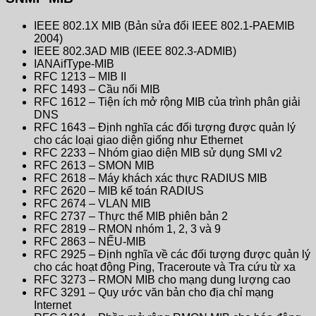
IEEE 802.1X MIB (Bản sửa đổi IEEE 802.1-PAEMIB
2004)
IEEE 802.3AD MIB (IEEE 802.3-ADMIB)
IANAifType-MIB
RFC 1213 – MIB II
RFC 1493 – Cầu nối MIB
RFC 1612 – Tiện ích mở rộng MIB của trình phân giải
DNS
RFC 1643 – Định nghĩa các đối tượng được quản lý
cho các loại giao diện giống như Ethernet
RFC 2233 – Nhóm giao diện MIB sử dụng SMI v2
RFC 2613 – SMON MIB
RFC 2618 – Máy khách xác thực RADIUS MIB
RFC 2620 – MIB kế toán RADIUS
RFC 2674 – VLAN MIB
RFC 2737 – Thực thể MIB phiên bản 2
RFC 2819 – RMON nhóm 1, 2, 3 và 9
RFC 2863 – NẾU-MIB
RFC 2925 – Định nghĩa về các đối tượng được quản lý
cho các hoạt động Ping, Traceroute và Tra cứu từ xa
RFC 3273 – RMON MIB cho mạng dung lượng cao
RFC 3291 – Quy ước văn bản cho địa chỉ mạng
Internet