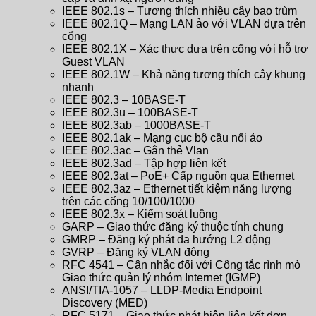
IEEE 802.1s – Tương thích nhiều cây bao trùm
IEEE 802.1Q – Mạng LAN ảo với VLAN dựa trên
cổng
IEEE 802.1X – Xác thực dựa trên cổng với hỗ trợ
Guest VLAN
IEEE 802.1W – Khả năng tương thích cây khung
nhanh
IEEE 802.3 – 10BASE-T
IEEE 802.3u – 100BASE-T
IEEE 802.3ab – 1000BASE-T
IEEE 802.1ak – Mạng cục bộ cầu nối ảo
IEEE 802.3ac – Gắn thẻ Vlan
IEEE 802.3ad – Tập hợp liên kết
IEEE 802.3at – PoE+ Cấp nguồn qua Ethernet
IEEE 802.3az – Ethernet tiết kiệm năng lượng
trên các cổng 10/100/1000
IEEE 802.3x – Kiểm soát luồng
GARP – Giao thức đăng ký thuộc tính chung
GMRP – Đăng ký phát đa hướng L2 động
GVRP – Đăng ký VLAN động
RFC 4541 – Cân nhắc đối với Công tắc rình mò
Giao thức quản lý nhóm Internet (IGMP)
ANSI/TIA-1057 – LLDP-Media Endpoint
Discovery (MED)
RFC 5171 – Giao thức phát hiện liên kết đơn