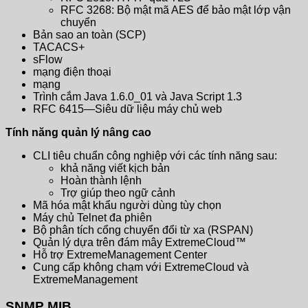
RFC 3268: Bộ mật mã AES để bảo mật lớp vận
chuyển
Bản sao an toàn (SCP)
TACACS+
sFlow
mạng điện thoại
mạng
Trình cắm Java 1.6.0_01 và Java Script 1.3
RFC 6415—Siêu dữ liệu máy chủ web
Tính năng quản lý nâng cao
CLI tiêu chuẩn công nghiệp với các tính năng sau:
khả năng viết kịch bản
Hoàn thành lệnh
Trợ giúp theo ngữ cảnh
Mã hóa mật khẩu người dùng tùy chọn
Máy chủ Telnet đa phiên
Bộ phân tích cổng chuyển đổi từ xa (RSPAN)
Quản lý dựa trên đám mây ExtremeCloud™
Hỗ trợ ExtremeManagement Center
Cung cấp không chạm với ExtremeCloud và
ExtremeManagement
SNMP MIB