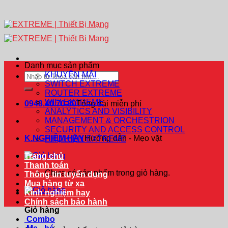
Danh mục sản phẩm
KHUYẾN MÃI
Tìm
SWITCH EXTREME
kiếm:
ROUTER EXTREME
WIFI EXTREME
0948.40.70.80
Tổng đài miễn phí
ANALYTICS AND VISIBILITY
MANAGEMENT & ORCHESTRION
SECURITY AND ACCESS CONTROL
K.NGHIỆM HAY
Hướng dẫn - Mẹo vặt
PHỤ KIỆN EXTREME
Trang chủ
Thanh toán
Chưa có sản phẩm trong giỏ hàng.
Thông tin tuyển dụng
Mua hàng từ xa
Kinh nghiệm hay
Chính sách bảo hành
Giỏ hàng
Combo