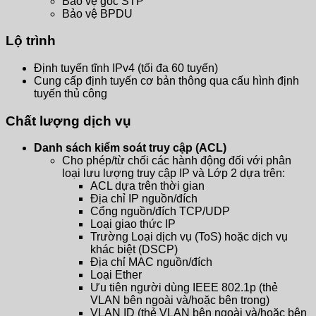
Bảo vệ gốc STP
Bảo vệ BPDU
Lộ trình
Định tuyến tĩnh IPv4 (tối đa 60 tuyến)
Cung cấp định tuyến cơ bản thông qua cấu hình định
tuyến thủ công
Chất lượng dịch vụ
Danh sách kiểm soát truy cập (ACL)
Cho phép/từ chối các hành động đối với phân
loại lưu lượng truy cập IP và Lớp 2 dựa trên:
ACL dựa trên thời gian
Địa chỉ IP nguồn/đích
Cổng nguồn/đích TCP/UDP
Loại giao thức IP
Trường Loại dịch vụ (ToS) hoặc dịch vụ
khác biệt (DSCP)
Địa chỉ MAC nguồn/đích
Loại Ether
Ưu tiên người dùng IEEE 802.1p (thẻ
VLAN bên ngoài và/hoặc bên trong)
VLAN ID (thẻ VLAN bên ngoài và/hoặc bên