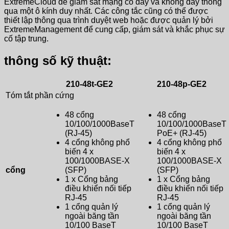
ExtremeCloud để giám sát mạng có dây và không dây thông
qua một ô kính duy nhất. Các công tắc cũng có thể được
thiết lập thông qua trình duyệt web hoặc được quản lý bởi
ExtremeManagement để cung cấp, giám sát và khắc phục sự
cố tập trung.
thông số kỹ thuật:
210-48t-GE2
210-48p-GE2
Tóm tắt phần cứng
48 cổng
48 cổng
10/100/1000BaseT
10/100/1000BaseT
(RJ-45)
PoE+ (RJ-45)
4 cổng không phổ
4 cổng không phổ
biến 4 x
biến 4 x
100/1000BASE-X
100/1000BASE-X
cổng
(SFP)
(SFP)
1 x Cổng bảng
1 x Cổng bảng
điều khiển nối tiếp
điều khiển nối tiếp
RJ-45
RJ-45
1 cổng quản lý
1 cổng quản lý
ngoài băng tần
ngoài băng tần
10/100 BaseT
10/100 BaseT