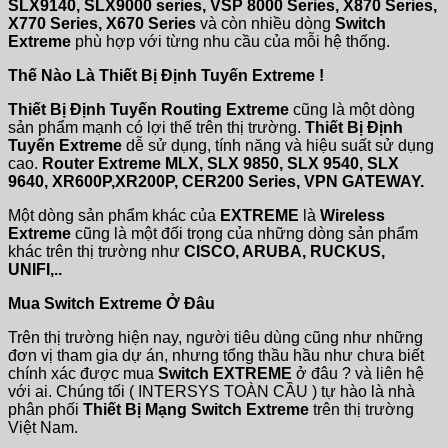
SLX9140, SLX9000 series, VSP 8000 Series, X870 Series,
X770 Series, X670 Series
và còn nhiều dòng
Switch
Extreme
phù hợp với từng nhu cầu của mỗi hệ thống.
Thế Nào Là Thiết Bị Định Tuyến Extreme !
Thiết Bị Định Tuyến Routing Extreme
cũng là một dòng
sản phẩm mạnh có lợi thế trên thị trường.
Thiết Bị Định
Tuyến Extreme
dễ sử dụng, tính năng và hiệu suất sử dụng
cao.
Router Extreme MLX, SLX 9850, SLX 9540, SLX
9640, XR600P,XR200P, CER200 Series, VPN GATEWAY.
Một dòng sản phẩm khác của
EXTREME
là
Wireless
Extreme
cũng là một đối trọng của những dòng sản phẩm
khác trên thị trường như
CISCO, ARUBA, RUCKUS,
UNIFI,..
Mua Switch Extreme Ở Đâu
Trên thị trường hiện nay, người tiêu dùng cũng như những
đơn vị tham gia dự án, nhưng tổng thầu hầu như chưa biết
chính xác được mua
Switch EXTREME
ở đâu ? và liên hệ
với ai. Chúng tối ( INTERSYS TOÀN CẦU ) tự hào là nhà
phân phối
Thiết Bị Mạng Switch Extreme
trên thị trường
Việt Nam.