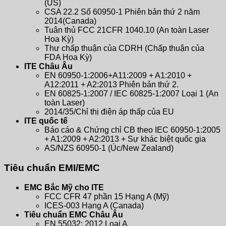
(US)
CSA 22.2 Số 60950-1 Phiên bản thứ 2 năm
2014(Canada)
Tuân thủ FCC 21CFR 1040.10 (An toàn Laser
Hoa Kỳ)
Thư chấp thuận của CDRH (Chấp thuận của
FDA Hoa Kỳ)
ITE Châu Âu
EN 60950-1:2006+A11:2009 + A1:2010 +
A12:2011 + A2:2013 Phiên bản thứ 2.
EN 60825-1:2007 / IEC 60825-1:2007 Loại 1 (An
toàn Laser)
2014/35/Chỉ thị điện áp thấp của EU
ITE quốc tế
Báo cáo & Chứng chỉ CB theo IEC 60950-1:2005
+ A1:2009 + A2:2013 + Sự khác biệt quốc gia
AS/NZS 60950-1 (Úc/New Zealand)
Tiêu chuẩn EMI/EMC
EMC Bắc Mỹ cho ITE
FCC CFR 47 phần 15 Hạng A (Mỹ)
ICES-003 Hạng A (Canada)
Tiêu chuẩn EMC Châu Âu
EN 55032: 2012 Loại A