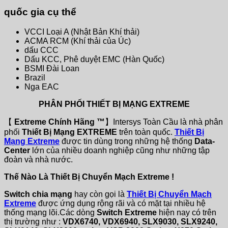
quốc gia cụ thể
VCCI Loại A (Nhật Bản Khí thải)
ACMA RCM (Khí thải của Úc)
dấu CCC
Dấu KCC, Phê duyệt EMC (Hàn Quốc)
BSMI Đài Loan
Brazil
Nga EAC
PHÂN PHỐI THIẾT BỊ MẠNG EXTREME
【
Extreme Chính Hãng ™
】Intersys Toàn Cầu là nhà phân
phối
Thiết Bị Mạng EXTREME
trên toàn quốc.
Thiết Bị
Mạng Extreme
được tin dùng trong những hệ thống
Data-
Center
lớn của nhiều doanh nghiệp cũng như những tập
đoàn và nhà nước.
Thế Nào Là Thiết Bị Chuyển Mạch Extreme !
Switch chia mạng
hay còn gọi là
Thiết Bị Chuyển Mạch
Extreme
được ứng dụng rộng rãi và có mặt tại nhiều hệ
thống mạng lõi.Các dòng
Switch Extreme
hiện nay có trên
thị trường như :
VDX6740, VDX6940, SLX9030, SLX9240,