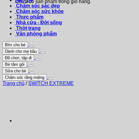
Mẹ - bé
Chưa có sản phẩm trong giỏ hàng.
Chăm sóc sác đẹp
Chăm sóc sức khỏe
Thực phẩm
Nhà cửa - Đời sống
Thời trang
Văn phòng phẩm
Bỉm cho bé
Dành cho mẹ bầu
Đồ chơi, tập đi
Bé tắm gội
Sữa cho bé
Chăm sóc răng miệng
Trang chủ
/
SWITCH EXTREME