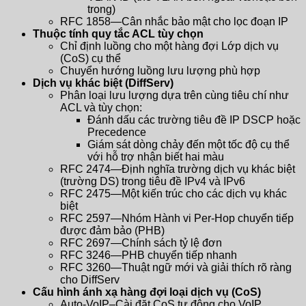
trong)
RFC 1858—Cân nhắc bảo mật cho lọc đoạn IP
Thuộc tính quy tắc ACL tùy chọn
Chỉ định luồng cho một hàng đợi Lớp dịch vụ
(CoS) cụ thể
Chuyển hướng luồng lưu lượng phù hợp
Dịch vụ khác biệt (DiffServ)
Phân loại lưu lượng dựa trên cùng tiêu chí như
ACL và tùy chọn:
Đánh dấu các trường tiêu đề IP DSCP hoặc
Precedence
Giám sát dòng chảy đến một tốc độ cụ thể
với hỗ trợ nhận biết hai màu
RFC 2474—Định nghĩa trường dịch vụ khác biệt
(trường DS) trong tiêu đề IPv4 và IPv6
RFC 2475—Một kiến ​​trúc cho các dịch vụ khác
biệt
RFC 2597—Nhóm Hành vi Per-Hop chuyển tiếp
được đảm bảo (PHB)
RFC 2697—Chính sách tỷ lệ đơn
RFC 3246—PHB chuyển tiếp nhanh
RFC 3260—Thuật ngữ mới và giải thích rõ ràng
cho DiffServ
Cấu hình ánh xạ hàng đợi loại dịch vụ (CoS)
Auto-VoIP–Cài đặt CoS tự động cho VoIP