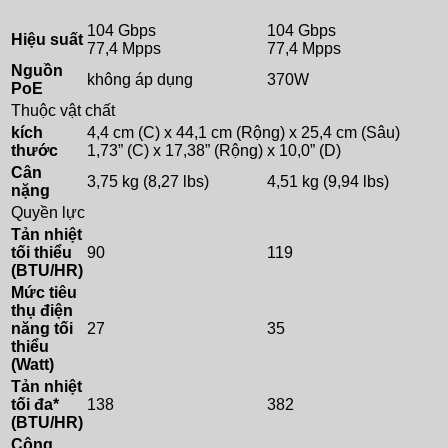
104 Gbps
104 Gbps
Hiệu suất
77,4 Mpps
77,4 Mpps
Nguồn
không áp dụng
370W
PoE
Thuộc vật chất
kích
4,4 cm (C) x 44,1 cm (Rộng) x 25,4 cm (Sâu)
thước
1,73” (C) x 17,38” (Rộng) x 10,0” (D)
Cân
3,75 kg (8,27 lbs)
4,51 kg (9,94 lbs)
nặng
Quyền lực
Tản nhiệt
tối thiểu
90
119
(BTU/HR)
Mức tiêu
thụ điện
năng tối
27
35
thiểu
(Watt)
Tản nhiệt
tối đa*
138
382
(BTU/HR)
Công