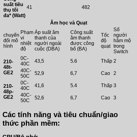
suất tiêu
41
482
thụ tối
đa* (Watt)
Âm học và Quạt
Số
Phạm
Áp suất âm
Công suất
chuyển
Tốc
người
vi
thanh của
âm thanh
đổi mô
độ
hâm mộ
nhiệt
người ngoài
được công
hình
quạt
trong
độ
cuộc (DBA)
bố (BA)
Switch
0C-
43,5
5.6
Thấp
2
210-
40C
48t-
40C-
GE2
52,9
6,7
Cao
2
50C
0C-
41,6
5.4
Thấp
3
210-
40C
48p-
40C-
GE2
52,6
6,7
Cao
3
50C
Các tính năng và tiêu chuẩn/giao
thức phần mềm:
CPU/Bộ nhớ