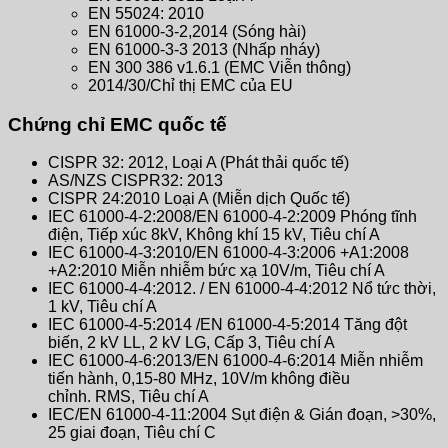
EN 55024: 2010
EN 61000-3-2,2014 (Sóng hài)
EN 61000-3-3 2013 (Nhấp nháy)
EN 300 386 v1.6.1 (EMC Viễn thông)
2014/30/Chỉ thị EMC của EU
Chứng chỉ EMC quốc tế
CISPR 32: 2012, Loại A (Phát thải quốc tế)
AS/NZS CISPR32: 2013
CISPR 24:2010 Loại A (Miễn dịch Quốc tế)
IEC 61000-4-2:2008/EN 61000-4-2:2009 Phóng tĩnh
điện, Tiếp xúc 8kV, Không khí 15 kV, Tiêu chí A
IEC 61000-4-3:2010/EN 61000-4-3:2006 +A1:2008
+A2:2010 Miễn nhiễm bức xạ 10V/m, Tiêu chí A
IEC 61000-4-4:2012. / EN 61000-4-4:2012 Nổ tức thời,
1 kV, Tiêu chí A
IEC 61000-4-5:2014 /EN 61000-4-5:2014 Tăng đột
biến, 2 kV LL, 2 kV LG, Cấp 3, Tiêu chí A
IEC 61000-4-6:2013/EN 61000-4-6:2014 Miễn nhiễm
tiến hành, 0,15-80 MHz, 10V/m không điều
chỉnh. RMS, Tiêu chí A
IEC/EN 61000-4-11:2004 Sụt ​​điện & Gián đoạn, >30%,
25 giai đoạn, Tiêu chí C