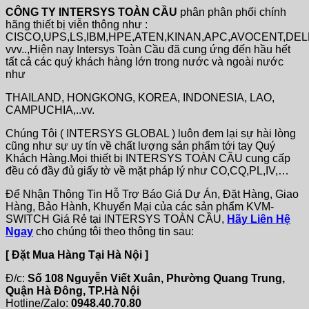
CÔNG TY INTERSYS TOÀN CẦU
phân phân phối chính
hãng thiết bị viễn thông như :
CISCO,UPS,LS,IBM,HPE,ATEN,KINAN,APC,AVOCENT,DE
vvv..,Hiện nay Intersys Toàn Cầu đã cung ứng đến hầu hết
tất cả các quý khách hàng lớn trong nước và ngoài nước
như
THAILAND, HONGKONG, KOREA, INDONESIA, LAO,
CAMPUCHIA,..vv.
Chúng Tôi ( INTERSYS GLOBAL ) luôn đem lại sự hài lòng
cũng như sự uy tín về chất lượng sản phẩm tới tay Quý
Khách Hàng.Mọi thiết bị INTERSYS TOÀN CẦU cung cấp
đều có đầy đủ giấy tờ về mặt pháp lý như CO,CQ,PL,IV,…
Để Nhận Thông Tin Hỗ Trợ Báo Giá Dự Án, Đặt Hàng, Giao
Hàng, Bảo Hành, Khuyến Mại của các sản phẩm KVM-
SWITCH Giá Rẻ tại INTERSYS TOÀN CẦU,
Hãy Liên Hệ
Ngay
cho chúng tôi theo thông tin sau:
[ Đặt Mua Hàng Tại Hà Nội ]
Đ/c:
Số 108 Nguyễn Viết Xuân, Phường Quang Trung,
Quận Hà Đông, TP.Hà Nội
Hotline/Zalo:
0948.40.70.80