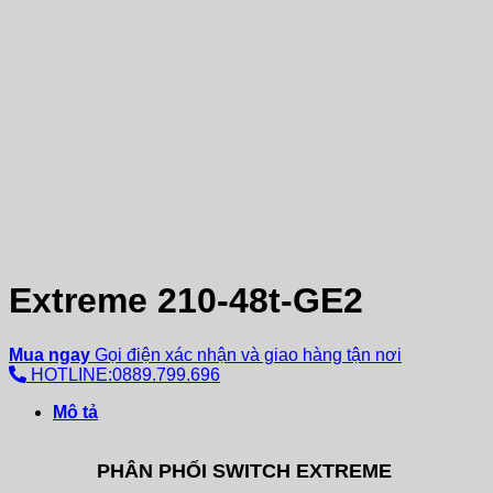
Extreme 210-48t-GE2
Mua ngay
Gọi điện xác nhận và giao hàng tận nơi
HOTLINE:0889.799.696
Mô tả
PHÂN PHỐI SWITCH EXTREME