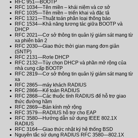
RFC 951—BOOTP
RFC 1034—Tên miền – khái niệm và cơ sở
RFC 1035—Tên miền – triển khai và đặc tả
RFC 1321—Thuật toán phân loại thông báo
RFC 1534—Khả năng tương tác giữa BOOTP và
DHCP
RFC 2021—Cơ sở thông tin quản lý giám sát mạng từ
xa phiên bản 2
RFC 2030—Giao thức thời gian mạng đơn giản
(SNTP)
RFC 2131—Rơle DHCP
RFC 2132—Tùy chọn DHCP và phần mở rộng của
nhà cung cấp BOOTP
RFC 2819—Cơ sở thông tin quản lý giám sát mạng từ
xa
RFC 2865—máy khách RADIUS
RFC 2866—Kế toán RADIUS
RFC 2868—Các thuộc tính RADIUS để hỗ trợ giao
thức đường hầm
RFC 2869—Bán kính mở rộng
RFC 3579—RADIUS hỗ trợ cho EAP
RFC 3580—Hướng dẫn sử dụng IEEE 802.1X
RADIUS
RFC 3164—Giao thức nhật ký hệ thống BSD
Nguyên tắc sử dụng RADIUS RFC 3580—802.1X