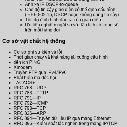
Ánh xạ IP DSCP-to-queue
Chế độ tin cậy giao diện có thể định cấu hình
(IEEE 802.1p, DSCP hoặc không đáng tin cậy)
Tốc độ định hình đầu ra của giao diện
Ưu tiên nghiêm ngặt so với lập lịch có trọng số
trên mỗi hàng đợi
Cơ sở vật chất hệ thống
Cơ sở ghi sự kiện và lỗi
Thời gian chạy và khả năng tải xuống cấu hình
tiện ích PING
Xmodem
Truyền FTP qua IPv4/IPv6
Phát hiện mã độc hại
TACACS+
RFC 768—UDP
RFC 783—TFTP
RFC 791—IP
RFC 792—ICMP
RFC 793—TCP
RFC 826—ARP
RFC 894—Truyền dữ liệu IP qua mạng Ethernet
RFC 896—Kiểm soát tắc nghẽn trong mạng IP/TCP