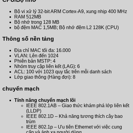
Bộ vi xử lý 32-bit ARM Cortex-A9, xung nhịp 400 MHz
RAM 512MB
Bộ nhớ trong 128 MB
bộ đệm MAC 1,5MB; Bộ nhớ đệm L2 128K (CPU)
Thông số nền tảng
Địa chỉ MAC tối đa: 16.000
VLAN: Lên đến 1024
Phiên bản MSTP: 4
Nhóm truy cập liên kết (LAG): 6
ACL: 100 với 1023 quy tắc trên mỗi danh sách
Lớp giao thông (Hàng đợi): 8
chuyển mạch
Tính năng chuyển mạch lõi
IEEE 802.1AB – Giao thức khám phá lớp liên kết
(LLDP)
IEEE 802.1D – Khả năng tương thích cây bao
trùm
IEEE 802.1p – Ưu tiên Ethernet với việc cung
cấp và ánh xạ người dùng