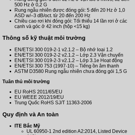
500 Hz ở 0,2 G
Rung ngẫu nhiên được đóng gói: 5 đến 20 Hz ở 1,0
ASD w/–3 dB/oct. từ 20 đến 200 Hz
Chiều cao rơi khi đóng gói: Tối thiểu 14 lần rơi ở các
cạnh và góc ở 42 inch (hộp <15 kg)
Thông số kỹ thuật môi trường
EN/ETSI 300 019-2-1 v2.1.2 – Bộ nhớ loại 1.2
EN/ETSI 300 019-2-2 v2.1.2 – Lớp 2.3 Vận chuyển
EN/ETSI 300 019-2-3 v2.1.2 – Lớp 3.1e Hoạt động
EN/ETSI 300 753 (1997-10) – Tiếng ồn âm thanh
ASTM D3580 Rung ngẫu nhiên chưa đóng gói 1,5 G
Tuân thủ môi trường
EU RoHS 2011/65/EU
EU WEEE 2012/19/EU
Trung Quốc RoHS SJ/T 11363-2006
Quy định và An toàn
ITE Bắc Mỹ
UL 60950-1 2nd edition A2:2014, Listed Device