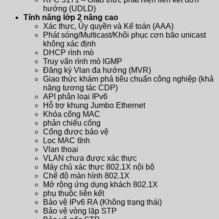
hướng (UDLD)
Tính năng lớp 2 nâng cao
Xác thực, Ủy quyền và Kế toán (AAA)
Phát sóng/Multicast/Khôi phục cơn bão unicast
không xác định
DHCP rình mò
Truy vấn rình mò IGMP
Đăng ký Vlan đa hướng (MVR)
Giao thức khám phá tiêu chuẩn công nghiệp (khả
năng tương tác CDP)
API phân loại IPv6
Hỗ trợ khung Jumbo Ethernet
Khóa cổng MAC
phản chiếu cổng
Cổng được bảo vệ
Lọc MAC tĩnh
Vlan thoại
VLAN chưa được xác thực
Máy chủ xác thực 802.1X nội bộ
Chế độ màn hình 802.1X
Mở rộng ứng dụng khách 802.1X
phụ thuộc liên kết
Bảo vệ IPv6 RA (Không trạng thái)
Bảo vệ vòng lặp STP