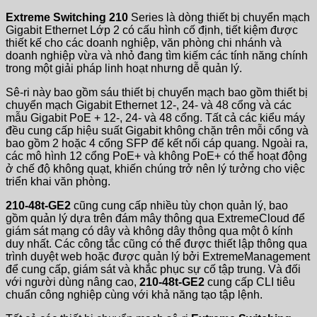
Extreme Switching 210
Series là dòng thiết bị chuyển mạch
Gigabit Ethernet Lớp 2 có cấu hình cố định, tiết kiệm được
thiết kế cho các doanh nghiệp, văn phòng chi nhánh và
doanh nghiệp vừa và nhỏ đang tìm kiếm các tính năng chính
trong một giải pháp linh hoạt nhưng dễ quản lý.
Sê-ri này bao gồm sáu thiết bị chuyển mạch bao gồm thiết bị
chuyển mạch Gigabit Ethernet 12-, 24- và 48 cổng và các
mẫu Gigabit PoE + 12-, 24- và 48 cổng. Tất cả các kiểu máy
đều cung cấp hiệu suất Gigabit không chặn trên mỗi cổng và
bao gồm 2 hoặc 4 cổng SFP để kết nối cáp quang. Ngoài ra,
các mô hình 12 cổng PoE+ và không PoE+ có thể hoạt động
ở chế độ không quạt, khiến chúng trở nên lý tưởng cho việc
triển khai văn phòng.
210-48t-GE2
cũng cung cấp nhiều tùy chọn quản lý, bao
gồm quản lý dựa trên đám mây thông qua ExtremeCloud để
giám sát mạng có dây và không dây thông qua một ô kính
duy nhất. Các công tắc cũng có thể được thiết lập thông qua
trình duyệt web hoặc được quản lý bởi ExtremeManagement
để cung cấp, giám sát và khắc phục sự cố tập trung. Và đối
với người dùng nâng cao,
210-48t-GE2
cung cấp CLI tiêu
chuẩn công nghiệp cùng với khả năng tạo tập lệnh.