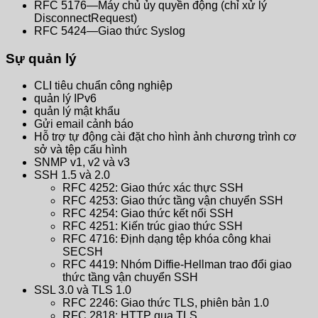
RFC 5176—Máy chủ ủy quyền động (chỉ xử lý
DisconnectRequest)
RFC 5424—Giao thức Syslog
Sự quản lý
CLI tiêu chuẩn công nghiệp
quản lý IPv6
quản lý mật khẩu
Gửi email cảnh báo
Hỗ trợ tự động cài đặt cho hình ảnh chương trình cơ
sở và tệp cấu hình
SNMP v1, v2 và v3
SSH 1.5 và 2.0
RFC 4252: Giao thức xác thực SSH
RFC 4253: Giao thức tầng vận chuyển SSH
RFC 4254: Giao thức kết nối SSH
RFC 4251: Kiến trúc giao thức SSH
RFC 4716: Định dạng tệp khóa công khai
SECSH
RFC 4419: Nhóm Diffie-Hellman trao đổi giao
thức tầng vận chuyển SSH
SSL 3.0 và TLS 1.0
RFC 2246: Giao thức TLS, phiên bản 1.0
RFC 2818: HTTP qua TLS