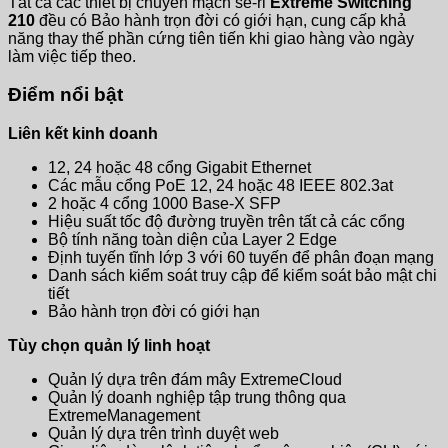
Tất cả các thiết bị chuyển mạch sê-ri
Extreme Switching
210
đều có Bảo hành trọn đời có giới hạn, cung cấp khả
năng thay thế phần cứng tiên tiến khi giao hàng vào ngày
làm việc tiếp theo.
Điểm nổi bật
Liên kết kinh doanh
12, 24 hoặc 48 cổng Gigabit Ethernet
Các mẫu cổng PoE 12, 24 hoặc 48 IEEE 802.3at
2 hoặc 4 cổng 1000 Base-X SFP
Hiệu suất tốc độ đường truyền trên tất cả các cổng
Bộ tính năng toàn diện của Layer 2 Edge
Định tuyến tĩnh lớp 3 với 60 tuyến để phân đoạn mạng
Danh sách kiểm soát truy cập để kiểm soát bảo mật chi
tiết
Bảo hành trọn đời có giới hạn
Tùy chọn quản lý linh hoạt
Quản lý dựa trên đám mây ExtremeCloud
Quản lý doanh nghiệp tập trung thông qua
ExtremeManagement
Quản lý dựa trên trình duyệt web