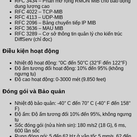
RFC 3434 – Phần mở rộng RMON MIB cho báo động
dung lượng cao
RFC 4022 – TCP-MIB
RFC 4113 – UDP-MIB
RFC 2096 – Bảng chuyển tiếp IP MIB
RFC 3636 – MAU MIB
RFC 3289 – Cơ sở thông tin quản lý cho kiến ​​trúc
DiffServ (chỉ đọc)
Điều kiện hoạt động
Nhiệt độ hoạt động: °0C đến 50°C (32°F đến 122°F)
Độ ẩm tương đối hoạt động: 10% đến 95% (không
ngưng tụ)
Độ cao hoạt động: 0-3000 mét (9.850 feet)
Đóng gói và Bảo quản
Nhiệt độ bảo quản: -40° C đến 70° C (-40° F đến 158°
F)
Độ ẩm: Độ ẩm tương đối 10% đến 95%, không ngưng
tụ
Sốc đóng gói (nửa hình sin): 180 m/s2 (18 G), 6 ms,
600 lần sốc
Rung đóng gói: 5 đến 62 Hz ở vận tốc 5 mm/s, 62 đến