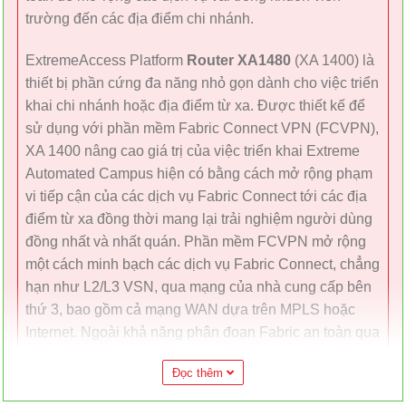
trường đến các địa điểm chi nhánh.
ExtremeAccess Platform
Router XA1480
(XA 1400) là
thiết bị phần cứng đa năng nhỏ gọn dành cho việc triển
khai chi nhánh hoặc địa điểm từ xa. Được thiết kế để
sử dụng với phần mềm Fabric Connect VPN (FCVPN),
XA 1400 nâng cao giá trị của việc triển khai Extreme
Automated Campus hiện có bằng cách mở rộng phạm
vi tiếp cận của các dịch vụ Fabric Connect tới các địa
điểm từ xa đồng thời mang lại trải nghiệm người dùng
đồng nhất và nhất quán. Phần mềm FCVPN mở rộng
một cách minh bạch các dịch vụ Fabric Connect, chẳng
hạn như L2/L3 VSN, qua mạng của nhà cung cấp bên
thứ 3, bao gồm cả mạng WAN dựa trên MPLS hoặc
Internet. Ngoài khả năng phân đoạn Fabric an toàn qua
mạng WAN, phần mềm FCVPN còn hỗ trợ IPSec để
Đọc thêm
mã hóa lưu lượng từ đầu đến cuối.