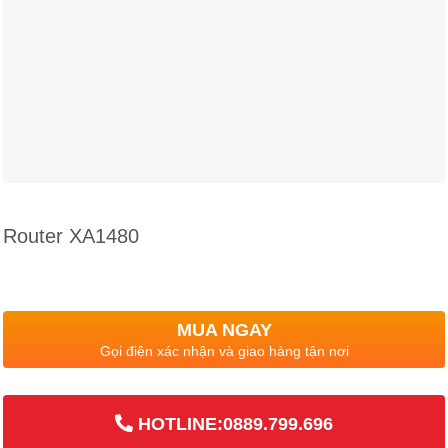
Router XA1480
MUA NGAY
Gọi điện xác nhận và giao hàng tận nơi
HOTLINE:0889.799.696