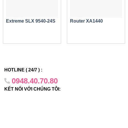
thông khác nhau
Mỗi kiểu máy cung cấp 6 x 1 cổng Gigabit đồng
Ethernet, cùng với 2 x 10 cổng Gigabit SFP+
Extreme SLX 9540-24S
Router XA1440
Mô hình cấp phép dựa trên thời hạn 1, 3 và 5 năm
bao gồm các dịch vụ phần mềm
Đặc trưng:
HOTLINE ( 24/7 ) :
Đầu cuối của mạng vải hợp nhất
0948.40.70.80
Được kích hoạt bằng phần mềm Fabric Connect VPN, XA
KẾT NỐI VỚI CHÚNG TÔI:
1400 nâng cao giá trị của các triển khai Fabric Connect
hiện có của khách hàng bằng cách mở rộng phạm vi tiếp
cận của giải pháp từ Cơ sở đến các Chi nhánh phân tán và
thậm chí cả Đám mây – đồng thời mang lại sự đơn giản,
bảo mật và khả năng mở rộng giống như chúng quen thuộc