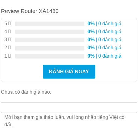
Hiện có hai mẫu của Dòng ExtremeAccess Platform
Review Router XA1480
1400:
XA 1440 và XA 1480. Cả hai đều là thiết bị phần
cứng dựa trên x86 được trang bị sáu (6) cổng đồng
5
0%
| 0 đánh giá
Gigabit Ethernet RJ45 và hai (2) cổng cáp quang 10
4
0%
| 0 đánh giá
Gigabit Ethernet SFP+. Chúng cũng bao gồm các cổng
3
0%
| 0 đánh giá
nối tiếp và cổng USB để quản lý, cũng như sử dụng
2
0%
| 0 đánh giá
đèn flash bên ngoài.
1
0%
| 0 đánh giá
ExtremeAccess Platform 1440 (còn gọi là XA
ĐÁNH GIÁ NGAY
1440):
Mô hình này dành cho các ứng dụng chi nhánh
hoặc trang web nhỏ trong trường hợp yêu cầu thông
lượng WAN lên tới 100 Mbps. Model này bao gồm bộ
Chưa có đánh giá nào.
xử lý Intel 4 nhân, RAM 8Gb và Ổ cứng thể rắn (SSD)
32Gb.
ExtremeAccess Platform 1480 (hay còn gọi là XA
1480):
Mô hình này dành cho các trường hợp sử dụng
chi nhánh hoặc thiết bị đầu cuối cỡ trung bình trong đó