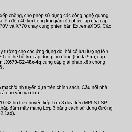
 xếp chồng, cho phép sử dụng các công nghệ quang
 lên đến 40 km trong khi giảm độ phức tạp của cáp
 X670V và X770 chạy cùng phiên bản ExtremeXOS. Các
 tưởng cho các ứng dụng đòi hỏi có lưu lượng lớn
 có thể hỗ trợ cáp đồng thụ động (tối đa 5m), cáp
mit
X670-G2-48x-4q
cung cấp giải pháp xếp chồng
ỡ.
 mạch/định tuyến dựa trên chính sách, Cầu nối nhà
cả đầu vào và đi ra.
X670-G2 hỗ trợ chuyển tiếp Lớp 3 dựa trên MPLS LSP
ng khắp đám mây mạng Lớp 3 bằng cách sử dụng đường
2.1ad).