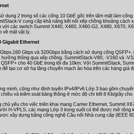
rnet
 dụng 2 trong số các cổng 10 GbE gốc trên tấm mặt làm cổng
tStack-V cung cấp khả năng kết nối xếp chồng khoảng cách xa
ích với các switch Summit X440, X460, X460-G2, X480, X670,
 về mặt vật lý.
 Gigabit Ethernet
0Gbps,160 Gbps và 320Gbps bằng cách sử dụng cổng QSFP+, lý
h hưởng thông qua xếp chồng. SummitStack-V80, -V160 và -V320
ng QSFP+ cho 40 GbE trong tối đa 10km. Với SummitStack, Sum
âm để tạo cơ sở hạ tầng chuyển mạch ảo hóa trên các hàng giá đ
ông minh, cũng như định tuyến IPv4/IPv6 Lớp 3 bao gồm chuyển
chiều và kiểm soát băng thông ở mức độ chi tiết 8 Kb/giây cho 
g chủ yếu cho việc triển khai mạng Carrier Ethernet, Summit 
. Với H-VPLS, các mạng Lớp 3 trong suốt có thể được mở rộ
được xây dựng bằng công nghệ Cầu nối Nhà cung cấp (IEEE 80