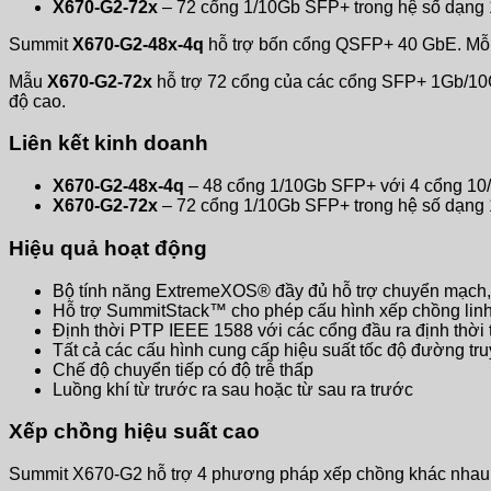
X670-G2-72x
– 72 cổng 1/10Gb SFP+ trong hệ số dạng
Summit
X670-G2-48x-4q
hỗ trợ bốn cổng QSFP+ 40 GbE. Mỗi c
Mẫu
X670-G2-72x
hỗ trợ 72 cổng của các cổng SFP+ 1Gb/10G
độ cao.
Liên kết kinh doanh
X670-G2-48x-4q
– 48 cổng 1/10Gb SFP+ với 4 cổng 1
X670-G2-72x
– 72 cổng 1/10Gb SFP+ trong hệ số dạng
Hiệu quả hoạt động
Bộ tính năng ExtremeXOS® đầy đủ hỗ trợ chuyển mạch, 
Hỗ trợ SummitStack™ cho phép cấu hình xếp chồng linh
Định thời PTP IEEE 1588 với các cổng đầu ra định thời 
Tất cả các cấu hình cung cấp hiệu suất tốc độ đường tr
Chế độ chuyển tiếp có độ trễ thấp
Luồng khí từ trước ra sau hoặc từ sau ra trước
Xếp chồng hiệu suất cao
Summit X670-G2 hỗ trợ 4 phương pháp xếp chồng khác nhau