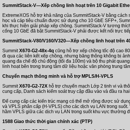
SummitStack-V—Xếp chồng linh hoạt trên 10 Gigabit Ethe
ExtremeXOS hỗ trợ khả năng của SummitStack-V bằng cách sử
học và cáp tiêu chuẩn được sử dụng cho 10 GbE SFP+, Summi
khi thực hiện giải pháp xếp chồng. SummitStack-V tương th
cổng 10 GbE đã bật SummitStack-V phải được kết nối trực tiếp
SummitStack-V80/V160/V320—Xếp chồng linh hoạt trên 40
Summit
X670-G2-48x-4q
cũng hỗ trợ xếp chồng tốc độ cao 8
đi qua các liên kết xếp chồng, nhưng băng thông không bị ản
quang đa chế độ chủ động (tối đa 100m) và bộ thu phát qua
linh hoạt bên trong trung tâm dữ liệu hoặc văn phòng trung t
Chuyển mạch thông minh và hỗ trợ MPLS/H-VPLS
Summit
X670-G2-72X
hỗ trợ chuyển mạch Lớp 2 tinh vi và th
cung cấp, Danh sách kiểm soát truy cập đầu vào và đầu ra hai 
Để cung cấp các kiến ​​trúc mạng có thể mở rộng được sử dụn
và VPLS phân cấp (H-VPLS) cho các dịch vụ LAN trong suốt
hầm VPLS giữa các dịch vụ LAN trong suốt khu vực thường 
1588 Giao thức thời gian chính xác (PTP)