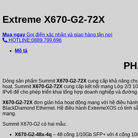
Extreme X670-G2-72X
Mua ngay
Gọi điện xác nhận và giao hàng tận nơi
HOTLINE:0889.799.696
Mô tả
PH
Dòng sản phẩm Summit
X670-G2-72X
cung cấp khả năng chuy
hoạt, Summit
X670-G2-72X
cung cấp kết nối mạng Lớp 2/3 10G
IPv6 để cho phép triển khai tổng hợp doanh nghiệp và đường 
X670-G2-72X
đơn giản hóa hoạt động mạng với hệ điều hàn
BlackDiamond Ethernet. Hệ điều hành ExtremeXOS có tính sẵn
mạng.
Summit X670-G2 có hai mẫu:
X670-G2-48x-4q
– 48 cổng 1/10Gb SFP+ với 4 cổng 1