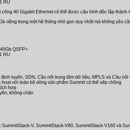
 1 RU
ổng 40 Gigabit Ethernet có thể được cấu hình độc lập thành 40
b riêng trong một hệ thống nhỏ gọn duy nhất mà không yêu cầ
0/40Gb QSFP+
 1 RU
định tuyến, SDN, Cầu nối trung tâm dữ liệu, MPLS và Cầu nối
 hoạt với toàn bộ dòng sản phẩm Summit có thể xếp chồng
tích hợp
uyền, không chặn
: SummitStack-V, SummitStack-V80, SummitStack-V160 và Su