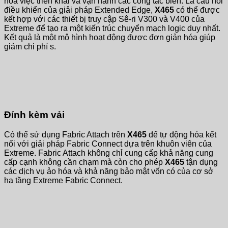
hóa việc triển khai và vận hành các công tắc biên. Là cầu nối
điều khiển của giải pháp Extended Edge,
X465
có thể được
kết hợp với các thiết bị truy cập Sê-ri V300 và V400 của
Extreme để tạo ra một kiến ​​trúc chuyển mạch logic duy nhất.
Kết quả là một mô hình hoạt động được đơn giản hóa giúp
giảm chi phí s.
Đính kèm vải
Có thể sử dụng Fabric Attach trên
X465
để tự động hóa kết
nối với giải pháp Fabric Connect dựa trên khuôn viên của
Extreme. Fabric Attach không chỉ cung cấp khả năng cung
cấp cạnh không cần chạm mà còn cho phép
X465
tận dụng
các dịch vụ ảo hóa và khả năng bảo mật vốn có của cơ sở
hạ tầng Extreme Fabric Connect.