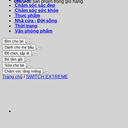
Mẹ - bé
Chưa có sản phẩm trong giỏ hàng.
Chăm sóc sác đẹp
Chăm sóc sức khỏe
Thực phẩm
Nhà cửa - Đời sống
Thời trang
Văn phòng phẩm
Bỉm cho bé
Dành cho mẹ bầu
Đồ chơi, tập đi
Bé tắm gội
Sữa cho bé
Chăm sóc răng miệng
Trang chủ
/
SWITCH EXTREME