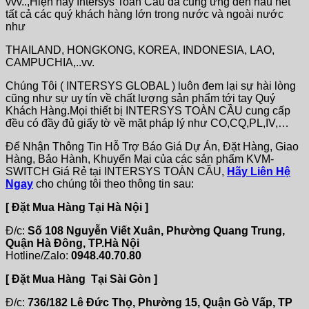
vvv..,Hiện nay Intersys Toàn Cầu đã cung ứng đến hầu hết
tất cả các quý khách hàng lớn trong nước và ngoài nước
như
THAILAND, HONGKONG, KOREA, INDONESIA, LAO,
CAMPUCHIA,..vv.
Chúng Tôi ( INTERSYS GLOBAL ) luôn đem lại sự hài lòng
cũng như sự uy tín về chất lượng sản phẩm tới tay Quý
Khách Hàng.Mọi thiết bị INTERSYS TOÀN CẦU cung cấp
đều có đầy đủ giấy tờ về mặt pháp lý như CO,CQ,PL,IV,…
Để Nhận Thông Tin Hỗ Trợ Báo Giá Dự Án, Đặt Hàng, Giao
Hàng, Bảo Hành, Khuyến Mại của các sản phẩm KVM-
SWITCH Giá Rẻ tại INTERSYS TOÀN CẦU,
Hãy Liên Hệ
Ngay
cho chúng tôi theo thông tin sau:
[ Đặt Mua Hàng Tại Hà Nội ]
Đ/c:
Số 108 Nguyễn Viết Xuân, Phường Quang Trung,
Quận Hà Đông, TP.Hà Nội
Hotline/Zalo:
0948.40.70.80
[ Đặt Mua Hàng Tại Sài Gòn ]
Đ/c:
736/182 Lê Đức Thọ, Phường 15, Quận Gò Vấp, TP