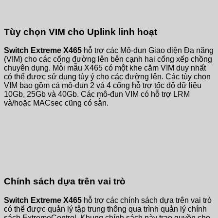
Tùy chọn VIM cho Uplink linh hoạt
Switch Extreme X465
hỗ trợ các Mô-đun Giao diện Đa năng
(VIM) cho các cổng đường lên bên cạnh hai cổng xếp chồng
chuyên dụng. Mỗi mẫu X465 có một khe cắm VIM duy nhất
có thể được sử dụng tùy ý cho các đường lên. Các tùy chọn
VIM bao gồm cả mô-đun 2 và 4 cổng hỗ trợ tốc độ dữ liệu
10Gb, 25Gb và 40Gb. Các mô-đun VIM có hỗ trợ LRM
và/hoặc MACsec cũng có sẵn.
Chính sách dựa trên vai trò
Switch Extreme X465
hỗ trợ các chính sách dựa trên vai trò
có thể được quản lý tập trung thông qua trình quản lý chính
sách ExtremeControl. Khung chính sách này trao quyền cho