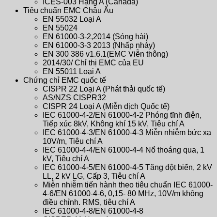
ICES-003 Hạng A (Canada)
Tiêu chuẩn EMC Châu Âu
EN 55032 Loại A
EN 55024
EN 61000-3-2,2014 (Sóng hài)
EN 61000-3-3 2013 (Nhấp nháy)
EN 300 386 v1.6.1(EMC Viễn thông)
2014/30/ Chỉ thị EMC của EU
EN 55011 Loại A
Chứng chỉ EMC quốc tế
CISPR 22 Loại A (Phát thải quốc tế)
AS/NZS CISPR32
CISPR 24 Loại A (Miễn dịch Quốc tế)
IEC 61000-4-2/EN 61000-4-2 Phóng tĩnh điện,
Tiếp xúc 8kV, Không khí 15 kV, Tiêu chí A
IEC 61000-4-3/EN 61000-4-3 Miễn nhiễm bức xạ
10V/m, Tiêu chí A
IEC 61000-4-4/EN 61000-4-4 Nổ thoáng qua, 1
kV, Tiêu chí A
IEC 61000-4-5/EN 61000-4-5 Tăng đột biến, 2 kV
LL, 2 kV LG, Cấp 3, Tiêu chí A
Miễn nhiễm tiến hành theo tiêu chuẩn IEC 61000-
4-6/EN 61000-4-6, 0,15- 80 MHz, 10V/m không
điều chỉnh. RMS, tiêu chí A
IEC 61000-4-8/EN 61000-4-8