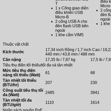
điều 
T
Micro
1 x Cổng giao diện
2 cổn
điều khiển USB
đèn f
Micro-B
ngoài
2 cổng USB A cho
1 khe
đèn flash USB bên
ngoài
1 khe cắm VIM5
Thuộc vật chất
17,34 inch Rộng / 1,7 inch Cao / 19,2
Kích thước
440 mm / 43,6 mm / 488 mm
Cân nặng
17,35 lb / 7,87 kg
17,5 lb / 7,
Tiêu thụ điện tối thiểu/tối đa và tản nhiệt
Mức tiêu thụ điện
61
68
năng tối thiểu (Watt)
Tản nhiệt tối thiểu
207
230
(BTU/hr)
Công suất tiêu thụ tối
2485
3941
đa (Watt)
Tản nhiệt tối đa
1110
1614
(BTU/giờ)
Ngân sách nguồn PoE