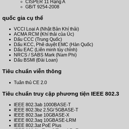
CISPER 11 Hạng A
GB/T 9254-2008
quốc gia cụ thể
VCCI Loại A (Nhật Bản Khí thải)
ACMA RCM (Khí thải của Úc)
Dấu CCC (Trung Quốc)
Dấu KCC, Phê duyệt EMC (Hàn Quốc)
Dấu EAC (Liên minh tùy chỉnh)
NRCS / SABS Mark (Nam Phi)
Dấu BSMI (Đài Loan)
Tiêu chuẩn viễn thông
Tuân thủ CE 2.0
Tiêu chuẩn truy cập phương tiện IEEE 802.3
IEEE 802.3ab 1000BASE-T
IEEE 802.3bz 2.5G/ 5GBASE-T
IEEE 802.3ae 10GBASE-X
IEEE 802.3aq 10GBASE-LRM
IEEE 802.3at PoE Plus