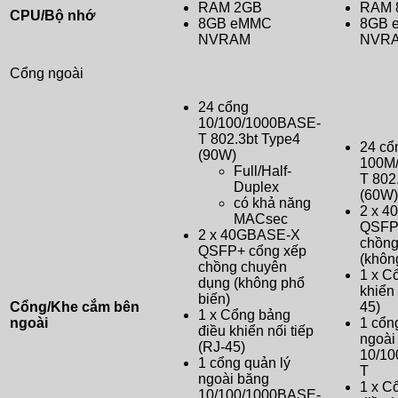
RAM 2GB
RAM 
CPU/Bộ nhớ
8GB eMMC
8GB 
NVRAM
NVR
Cổng ngoài
24 cổng
10/100/1000BASE-
T 802.3bt Type4
24 cổ
(90W)
100M/
Full/Half-
T 802
Duplex
(60W)
có khả năng
2 x 
MACsec
QSFP
2 x 40GBASE-X
chồng
QSFP+ cổng xếp
(khôn
chồng chuyên
1 x C
dụng (không phổ
khiển 
biến)
Cổng/Khe cắm bên
45)
1 x Cổng bảng
ngoài
1 cổn
điều khiển nối tiếp
ngoài
(RJ-45)
10/1
1 cổng quản lý
T
ngoài băng
1 x C
10/100/1000BASE-