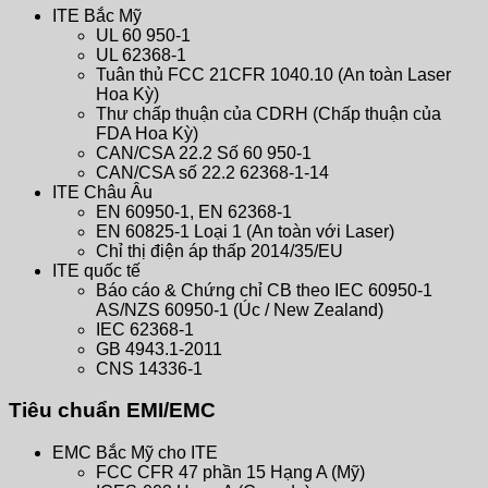
ITE Bắc Mỹ
UL 60 950-1
UL 62368-1
Tuân thủ FCC 21CFR 1040.10 (An toàn Laser
Hoa Kỳ)
Thư chấp thuận của CDRH (Chấp thuận của
FDA Hoa Kỳ)
CAN/CSA 22.2 Số 60 950-1
CAN/CSA số 22.2 62368-1-14
ITE Châu Âu
EN 60950-1, EN 62368-1
EN 60825-1 Loại 1 (An toàn với Laser)
Chỉ thị điện áp thấp 2014/35/EU
ITE quốc tế
Báo cáo & Chứng chỉ CB theo IEC 60950-1
AS/NZS 60950-1 (Úc / New Zealand)
IEC 62368-1
GB 4943.1-2011
CNS 14336-1
Tiêu chuẩn EMI/EMC
EMC Bắc Mỹ cho ITE
FCC CFR 47 phần 15 Hạng A (Mỹ)