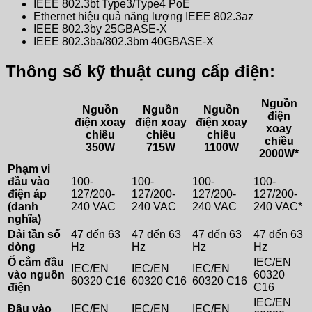
IEEE 802.3bt Type3/Type4 PoE
Ethernet hiệu quả năng lượng IEEE 802.3az
IEEE 802.3by 25GBASE-X
IEEE 802.3ba/802.3bm 40GBASE-X
Thông số kỹ thuật cung cấp điện:
Nguồn
Nguồn
Nguồn
Nguồn
điện
điện xoay
điện xoay
điện xoay
xoay
chiều
chiều
chiều
chiều
350W
715W
1100W
2000W*
Phạm vi
đầu vào
100-
100-
100-
100-
điện áp
127/200-
127/200-
127/200-
127/200-
(danh
240 VAC
240 VAC
240 VAC
240 VAC*
nghĩa)
Dải tần số
47 đến 63
47 đến 63
47 đến 63
47 đến 63
dòng
Hz
Hz
Hz
Hz
Ổ cắm đầu
IEC/EN
IEC/EN
IEC/EN
IEC/EN
vào nguồn
60320
60320 C16
60320 C16
60320 C16
điện
C16
IEC/EN
Đầu vào
IEC/EN
IEC/EN
IEC/EN