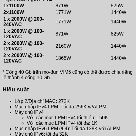
1x1100W
871W
825W
2x1100W
1771W
1440W
1 x 2000W @ 200-
1771W
1440W
240VAC
1 x 2000W @ 100-
871W
825W
120VAC
2 x 2000W @ 100-
2160W
1440W
120VAC
2 x 2000W @ 100-
1865W
1440W
120VAC
* Cổng 40 Gb trên mô-đun VIM5 cũng có thể được chia riêng
lẻ thành 4 cổng 10 Gb.
Hiệu suất
Lớp 2/Địa chỉ MAC: 272K
Mục nhập IPv4 LPM: Tối đa 256K w/ALPM
Máy chủ IPv4
Với các mục LPM IPv4 tối thiểu: 150K
Với các mục LPM IPv4 tối đa: 1K
Mục nhập IPv6 LPM (/64): Tối đa 128K với ALPM
Máy chủ IPv6: tối đa 32K