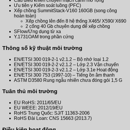
Cầu điều khiển chuyển mạch cạnh mở rộng
Ưu tiên y Kiểm soát luồng (PFC)
Xếp chồng SummitStack-V160 160GB (song công
hoàn toàn)
Xếp chồng lên đến 8 hệ thống X465/ X590/ X690
2 cổng 40 Gb chuyên dụng để xếp chồng
SFlow/Ứng dụng từ xa
Y.1731OAM trong phần cứng
Thông số kỹ thuật môi trường
EN/ETSI 300 019-2-1 v2.1.2 – Bộ nhớ loại 1.2
EN/ETSI 300 019-2-2 v2.1.2 – Lớp 2.3 Vận chuyển
EN/ETSI 300 019-2-3 v2.1.2 – Lớp 3.1e Hoạt động
EN/ETSI 300 753 (1997-10) – Tiếng ồn âm thanh
ASTM D3580 Rung ngẫu nhiên chưa đóng gói 1,5 G
Tuân thủ môi trường
EU RoHS: 2011/65/EU
EU WEEE: 2012/19/EU
RoHS Trung Quốc: SJ/T 11363-2006
RoHS Đài Loan: CNS 15663 (2013.7)
Điều kiện hoạt động