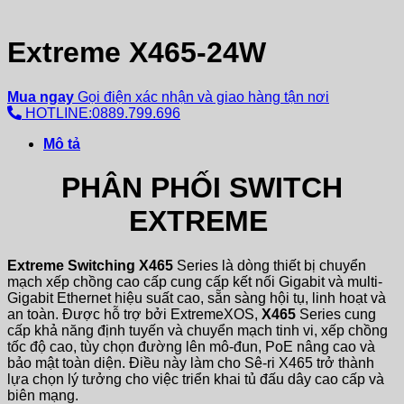
Extreme X465-24W
Mua ngay
Gọi điện xác nhận và giao hàng tận nơi
HOTLINE:0889.799.696
Mô tả
PHÂN PHỐI SWITCH
EXTREME
Extreme Switching X465
Series là dòng thiết bị chuyển
mạch xếp chồng cao cấp cung cấp kết nối Gigabit và multi-
Gigabit Ethernet hiệu suất cao, sẵn sàng hội tụ, linh hoạt và
an toàn. Được hỗ trợ bởi ExtremeXOS,
X465
Series cung
cấp khả năng định tuyến và chuyển mạch tinh vi, xếp chồng
tốc độ cao, tùy chọn đường lên mô-đun, PoE nâng cao và
bảo mật toàn diện. Điều này làm cho Sê-ri X465 trở thành
lựa chọn lý tưởng cho việc triển khai tủ đấu dây cao cấp và
biên mạng.