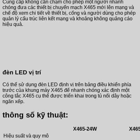
Cung cấp không cần chạm cho phép một người nhanh
chóng đưa các thiết bị chuyển mạch X465 mới lên mạng và
chế độ xem chi tiết về thiết bị, cổng và người dùng cho phép
quản lý cấu trúc liên kết mạng và khoảng không quảng cáo
hiệu quả.
đèn LED vị trí
Có thể sử dụng đèn LED định vị trên bảng điều khiển phía
trước của khung máy X465 để nhanh chóng xác định một
công tắc X465 cụ thể được triển khai trong tủ nối dây hoặc
ngăn xếp.
thông số kỹ thuật:
X465-24W
X46
Hiệu suất và quy mô