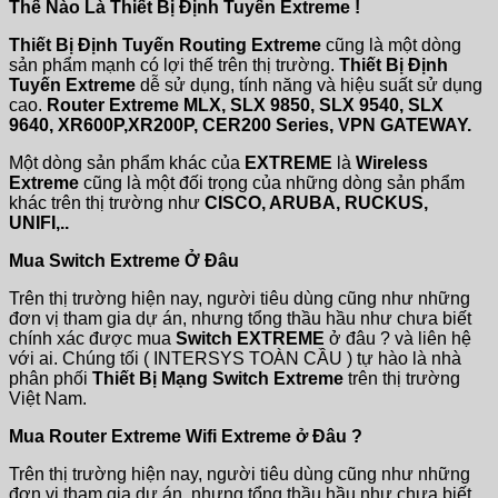
Thế Nào Là Thiết Bị Định Tuyến Extreme !
Thiết Bị Định Tuyến Routing Extreme
cũng là một dòng
sản phẩm mạnh có lợi thế trên thị trường.
Thiết Bị Định
Tuyến Extreme
dễ sử dụng, tính năng và hiệu suất sử dụng
cao.
Router Extreme MLX, SLX 9850, SLX 9540, SLX
9640, XR600P,XR200P, CER200 Series, VPN GATEWAY.
Một dòng sản phẩm khác của
EXTREME
là
Wireless
Extreme
cũng là một đối trọng của những dòng sản phẩm
khác trên thị trường như
CISCO, ARUBA, RUCKUS,
UNIFI,..
Mua Switch Extreme Ở Đâu
Trên thị trường hiện nay, người tiêu dùng cũng như những
đơn vị tham gia dự án, nhưng tổng thầu hầu như chưa biết
chính xác được mua
Switch EXTREME
ở đâu ? và liên hệ
với ai. Chúng tối ( INTERSYS TOÀN CẦU ) tự hào là nhà
phân phối
Thiết Bị Mạng Switch Extreme
trên thị trường
Việt Nam.
Mua Router Extreme Wifi Extreme ở Đâu ?
Trên thị trường hiện nay, người tiêu dùng cũng như những
đơn vị tham gia dự án, nhưng tổng thầu hầu như chưa biết