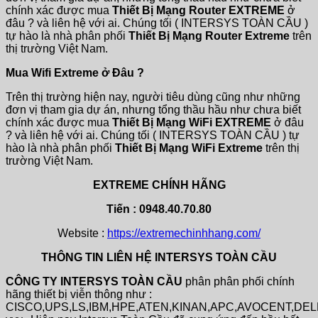
chính xác được mua
Thiết Bị Mạng Router EXTREME
ở
đâu ? và liên hệ với ai. Chúng tối ( INTERSYS TOÀN CẦU )
tự hào là nhà phân phối
Thiết Bị Mạng Router Extreme
trên
thị trường Việt Nam.
Mua Wifi Extreme ở Đâu ?
Trên thị trường hiện nay, người tiêu dùng cũng như những
đơn vị tham gia dự án, nhưng tổng thầu hầu như chưa biết
chính xác được mua
Thiết Bị Mạng WiFi EXTREME
ở đâu
? và liên hệ với ai. Chúng tối ( INTERSYS TOÀN CẦU ) tự
hào là nhà phân phối
Thiết Bị Mạng WiFi Extreme
trên thị
trường Việt Nam.
EXTREME CHÍNH HÃNG
Tiến : 0948.40.70.80
Website :
https://extremechinhhang.com/
THÔNG TIN LIÊN HỆ INTERSYS TOÀN CẦU
CÔNG TY INTERSYS TOÀN CẦU
phân phân phối chính
hãng thiết bị viễn thông như :
CISCO,UPS,LS,IBM,HPE,ATEN,KINAN,APC,AVOCENT,DE