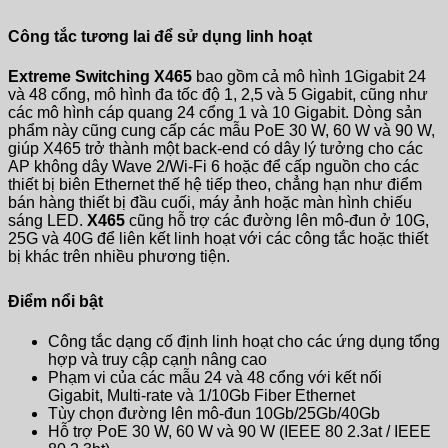
Công tắc tương lai để sử dụng linh hoạt
Extreme Switching X465
bao gồm cả mô hình 1Gigabit 24
và 48 cổng, mô hình đa tốc độ 1, 2,5 và 5 Gigabit, cũng như
các mô hình cáp quang 24 cổng 1 và 10 Gigabit. Dòng sản
phẩm này cũng cung cấp các mẫu PoE 30 W, 60 W và 90 W,
giúp X465 trở thành một back-end có dây lý tưởng cho các
AP không dây Wave 2/Wi-Fi 6 hoặc để cấp nguồn cho các
thiết bị biên Ethernet thế hệ tiếp theo, chẳng hạn như điểm
bán hàng thiết bị đầu cuối, máy ảnh hoặc màn hình chiếu
sáng LED.
X465
cũng hỗ trợ các đường lên mô-đun ở 10G,
25G và 40G để liên kết linh hoạt với các công tắc hoặc thiết
bị khác trên nhiều phương tiện.
Điểm nổi bật
Công tắc dạng cố định linh hoạt cho các ứng dụng tổng
hợp và truy cập cạnh nâng cao
Phạm vi của các mẫu 24 và 48 cổng với kết nối
Gigabit, Multi-rate và 1/10Gb Fiber Ethernet
Tùy chọn đường lên mô-đun 10Gb/25Gb/40Gb
Hỗ trợ PoE 30 W, 60 W và 90 W (IEEE 80 2.3at / IEEE