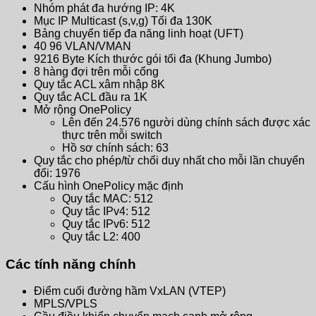
Nhóm phát đa hướng IP: 4K
Mục IP Multicast (s,v,g) Tối đa 130K
Bảng chuyển tiếp đa năng linh hoạt (UFT)
40 96 VLAN/VMAN
9216 Byte Kích thước gói tối đa (Khung Jumbo)
8 hàng đợi trên mỗi cổng
Quy tắc ACL xâm nhập 8K
Quy tắc ACL đầu ra 1K
Mở rộng OnePolicy
Lên đến 24.576 người dùng chính sách được xác
thực trên mỗi switch
Hồ sơ chính sách: 63
Quy tắc cho phép/từ chối duy nhất cho mỗi lần chuyển
đổi: 1976
Cấu hình OnePolicy mặc định
Quy tắc MAC: 512
Quy tắc IPv4: 512
Quy tắc IPv6: 512
Quy tắc L2: 400
Các tính năng chính
Điểm cuối đường hầm VxLAN (VTEP)
MPLS/VPLS