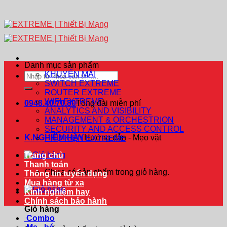
Danh mục sản phẩm
KHUYẾN MÃI
Tìm
SWITCH EXTREME
kiếm:
ROUTER EXTREME
WIFI EXTREME
0948.40.70.80
Tổng đài miễn phí
ANALYTICS AND VISIBILITY
MANAGEMENT & ORCHESTRION
SECURITY AND ACCESS CONTROL
K.NGHIỆM HAY
Hướng dẫn - Mẹo vặt
PHỤ KIỆN EXTREME
Trang chủ
Thanh toán
Chưa có sản phẩm trong giỏ hàng.
Thông tin tuyển dụng
Mua hàng từ xa
Kinh nghiệm hay
Chính sách bảo hành
Giỏ hàng
Combo