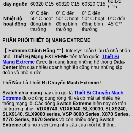
60320
dây nguồn
60320 C15
60320 C15
60320 C15
C15
0° C đến
0° C đến
0° C đến
Nhiệt độ
50° C hoạt
50° C hoạt
50° C hoạt
0°C đến
hoạt động
động bình
động bình
động bình
45°C**
thường
thường
thường
PHÂN PHỐI THIẾT BỊ MẠNG EXTREME
【
Extreme Chính Hãng ™
】Intersys Toàn Cầu là nhà phân
phối
Thiết Bị Mạng EXTREME
trên toàn quốc.
Thiết Bị
Mạng Extreme
được tin dùng trong những hệ thống
Data-
Center
lớn của nhiều doanh nghiệp cũng như những tập
đoàn và nhà nước.
Thế Nào Là Thiết Bị Chuyển Mạch Extreme !
Switch chia mạng
hay còn gọi là
Thiết Bị Chuyển Mạch
Extreme
được ứng dụng rộng rãi và có mặt tại nhiều hệ
thống mạng lõi.Các dòng
Switch Extreme
hiện nay có trên
thị trường như :
VDX6740, VDX6940, SLX9030, SLX9240,
SLX9140, SLX9000 series, VSP 8000 Series, X870 Series,
X770 Series, X670 Series
và còn nhiều dòng
Switch
Extreme
phù hợp với từng nhu cầu của mỗi hệ thống.