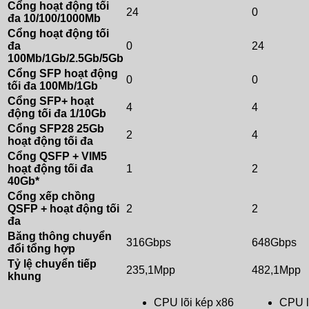
Cổng hoạt động tối
24
0
đa 10/100/1000Mb
Cổng hoạt động tối
đa
0
24
100Mb/1Gb/2.5Gb/5Gb
Cổng SFP hoạt động
0
0
tối đa 100Mb/1Gb
Cổng SFP+ hoạt
4
4
động tối đa 1/10Gb
Cổng SFP28 25Gb
2
4
hoạt động tối đa
Cổng QSFP + VIM5
hoạt động tối đa
1
2
40Gb*
Cổng xếp chồng
QSFP + hoạt động tối
2
2
đa
Băng thông chuyển
316Gbps
648Gbps
đổi tổng hợp
Tỷ lệ chuyển tiếp
235,1Mpp
482,1Mpp
khung
CPU lõi kép x86
CPU l