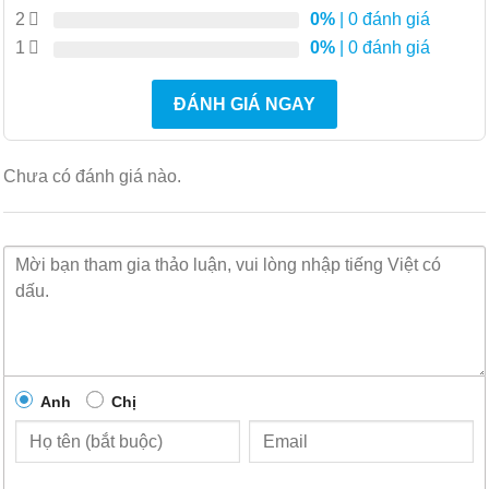
2
0%
| 0 đánh giá
vụ mạng
1
0%
| 0 đánh giá
Lựa chọn quản lý thông minh
ĐÁNH GIÁ NGAY
ExtremeCloud™ IQ để quản lý đám mây công cộng
hoặc riêng tư mạnh mẽ, đơn giản và an toàn
Extreme Management Center cho khả năng quản lý
Chưa có đánh giá nào.
tập trung, thống nhất
Đặc trưng:
Xếp chồng hiệu suất cao
Có thể xếp chồng tối đa tám công tắc
X450-G2
bằng hai
Anh
Chị
phương pháp xếp chồng khác nhau: SummitStack-V và
SummitStack-V84. Mỗi thiết bị X450-G2 được trang bị 2
cổng trong số 21 cổng xếp chồng Gigabit thông qua giao