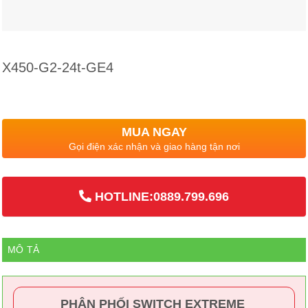
X450-G2-24t-GE4
MUA NGAY
Gọi điện xác nhận và giao hàng tận nơi
HOTLINE:0889.799.696
MÔ TẢ
PHÂN PHỐI SWITCH EXTREME