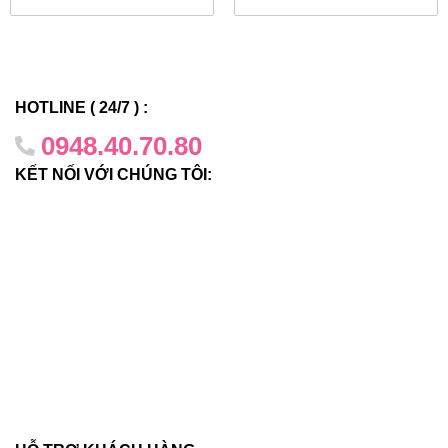
chẳng hạn như điểm truy cập không dây, điện thoại Thoại
qua IP và camera an ninh. X450-G2 có thể hỗ trợ nguồn
PoE+ 30W đầy đủ trên tất cả 24 hoặc 48 cổng bằng nguồn
điện bên trong.
HOTLINE ( 24/7 ) :
0948.40.70.80
Kết nối video âm thanh
KẾT NỐI VỚI CHÚNG TÔI:
Sê-ri X450-G2 hỗ trợ Cầu nối video âm thanh (AVB) IEEE
802.1 để cho phép truyền âm thanh/video thời gian thực,
đáng tin cậy qua Ethernet. Công nghệ AVB cung cấp chất
lượng dịch vụ cần thiết cho các luồng đa phương tiện có
độ phân giải cao và nhạy cảm với thời gian hiện nay.
Chính sách dựa trên vai trò
X450-G2-24t-GE4
hỗ trợ các chính sách dựa trên vai trò có
thể được quản lý tập trung thông qua trình quản lý chính