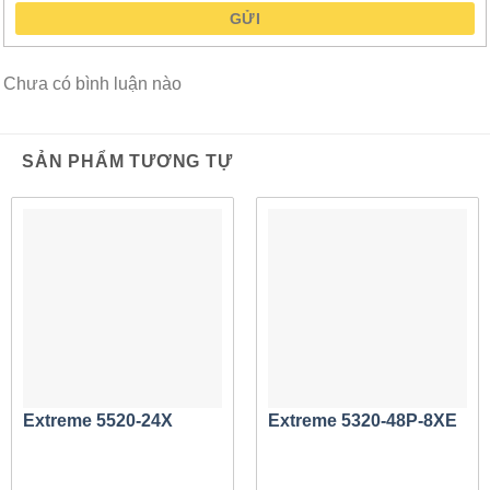
diện QSFP. Cáp đồng 40Gb thụ động tiêu chuẩn có thể
GỬI
được sử dụng để xếp chồng
X450-G2-24t-GE4
với nhau.
Chưa có bình luận nào
Đính kèm vải
Có thể sử dụng Fabric Attach trên
X450-G2-24t-GE4
để tự
SẢN PHẨM TƯƠNG TỰ
động hóa kết nối với giải pháp Fabric Connect dựa trên
khuôn viên của Extreme. Fabric Attach không chỉ cung cấp
khả năng cung cấp cạnh không cần chạm mà còn cho phép
X450-G2 tận dụng các dịch vụ ảo hóa và khả năng bảo mật
vốn có của cơ sở hạ tầng Extreme Fabric Connect.
Cấp nguồn qua Ethernet
Bộ chuyển mạch dòng
X450-G2-24t-GE4
hỗ trợ cả IEEE
Extreme 5520-24X
Extreme 5320-48P-8XE
802.3at PoE+ và IEEE 802.3af PoE để cho phép kết nối
các thiết bị PoE tuân thủ tiêu chuẩn. Cấp nguồn qua
Ethernet cho phép kết nối các thiết bị hỗ trợ Ethernet,