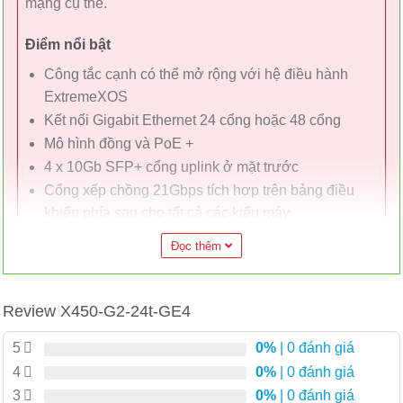
mạng cụ thể.
Điểm nổi bật
Công tắc cạnh có thể mở rộng với hệ điều hành
ExtremeXOS
Kết nối Gigabit Ethernet 24 cổng hoặc 48 cổng
Mô hình đồng và PoE +
4 x 10Gb SFP+ cổng uplink ở mặt trước
Cổng xếp chồng 21Gbps tích hợp trên bảng điều
khiển phía sau cho tất cả các kiểu máy
(SummitStack-V84)
Đọc thêm
Luồng khí từ trước ra sau
Bộ nguồn PoE dạng mô-đun
Khay quạt có thể tráo đổi nóng và nguồn điện PoE
Review X450-G2-24t-GE4
Tất cả các cấu hình song công hoàn toàn không
5
0%
| 0 đánh giá
chặn
4
0%
| 0 đánh giá
Chính sách dựa trên vai trò và Fabric Attach để truy
3
0%
| 0 đánh giá
cập tự động, an toàn vào các ứng dụng hoặc dịch