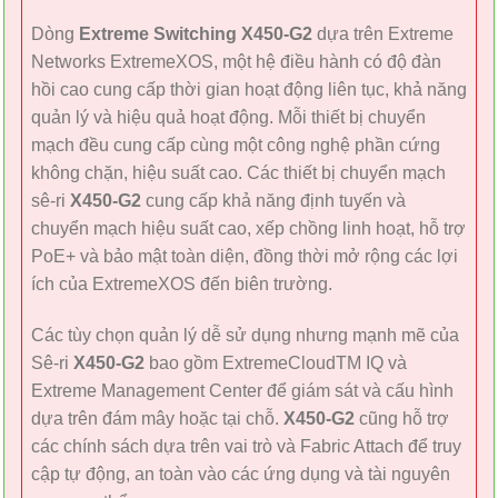
Dòng
Extreme Switching X450-G2
dựa trên Extreme
Networks ExtremeXOS, một hệ điều hành có độ đàn
hồi cao cung cấp thời gian hoạt động liên tục, khả năng
quản lý và hiệu quả hoạt động. Mỗi thiết bị chuyển
mạch đều cung cấp cùng một công nghệ phần cứng
không chặn, hiệu suất cao. Các thiết bị chuyển mạch
sê-ri
X450-G2
cung cấp khả năng định tuyến và
chuyển mạch hiệu suất cao, xếp chồng linh hoạt, hỗ trợ
PoE+ và bảo mật toàn diện, đồng thời mở rộng các lợi
ích của ExtremeXOS đến biên trường.
Các tùy chọn quản lý dễ sử dụng nhưng mạnh mẽ của
Sê-ri
X450-G2
bao gồm ExtremeCloudTM IQ và
Extreme Management Center để giám sát và cấu hình
dựa trên đám mây hoặc tại chỗ.
X450-G2
cũng hỗ trợ
các chính sách dựa trên vai trò và Fabric Attach để truy
cập tự động, an toàn vào các ứng dụng và tài nguyên