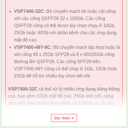
VSP7400-32C:
Bộ chuyển mạch lõi hoặc cột sống
với các cổng QSFP28 32 x 100Gb. Các cổng
QSFP28 cũng có thể được tùy chọn chạy ở 10Gb,
25Gb hoặc 40Gb với phân kênh cho các ứng dụng
mật độ cao.
VSP7400-48Y-8C:
Bộ chuyển mạch tập hợp hoặc lá
với cổng 48 x 25Gb SFP28 và 8 x 40/100Gb cổng
đường lên QSFP28. Các cổng SFP28 trên
VSP7400-48Y cũng có thể chạy ở 1Gb, 10Gb hoặc
25Gb để hỗ trợ nhiều tùy chọn kết nối.
VSP7400-32C
có thể xử lý nhiều ứng dụng băng thông
cao, bao gồm 10Gb mật độ cao, 25Gb mới nổi, cũng
như triển khai lõi/tập hợp 40Gb và 100Gb và cấu trúc
cột sống/lá. Nhiều bộ thu phát QSFP28, QSFP+,
SFP28 và SFP+ cũng có sẵn để hỗ trợ nhiều nhu cầu
Đọc thêm
về giao diện cáp quang.