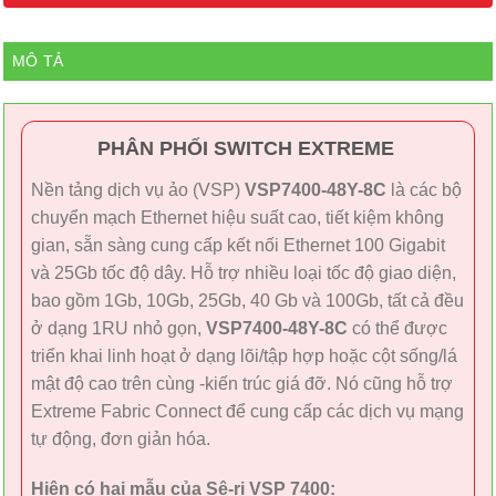
MÔ TẢ
PHÂN PHỐI SWITCH EXTREME
Nền tảng dịch vụ ảo (VSP)
VSP7400-48Y-8C
là các bộ
chuyển mạch Ethernet hiệu suất cao, tiết kiệm không
gian, sẵn sàng cung cấp kết nối Ethernet 100 Gigabit
và 25Gb tốc độ dây. Hỗ trợ nhiều loại tốc độ giao diện,
bao gồm 1Gb, 10Gb, 25Gb, 40 Gb và 100Gb, tất cả đều
ở dạng 1RU nhỏ gọn,
VSP7400-48Y-8C
có thể được
triển khai linh hoạt ở dạng lõi/tập hợp hoặc cột sống/lá
mật độ cao trên cùng -kiến trúc giá đỡ. Nó cũng hỗ trợ
Extreme Fabric Connect để cung cấp các dịch vụ mạng
tự động, đơn giản hóa.
Hiện có hai mẫu của Sê-ri VSP 7400: