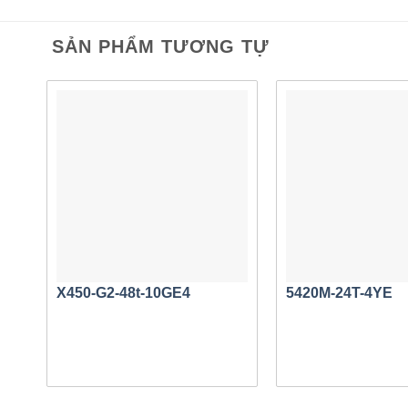
Các kịch 
SẢN PHẨM TƯƠNG TỰ
Cung cấp nh
Ảo hóa d
Doanh ng
Việc triển kh
Phân tách
Giám sát 
Sê-ri VSP 4
X450-G2-48t-10GE4
5420M-24T-4YE
khai dựa trê
Doanh 
Chiến lược
nào. Cung 