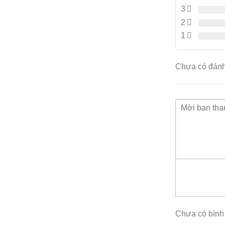
3
VSP 4
2
nghiệt
1
AC tùy 
Tổng qua
Chưa có đánh
VSP 4450G
hỗ trợ:
Dịch vụ Ả
Dịch vụ Ả
Định tuyế
Định tuyế
Phím tắt 
thức dựa 
Ảo hóa IP
tuyến IP
Chưa có bình
ECMP và 