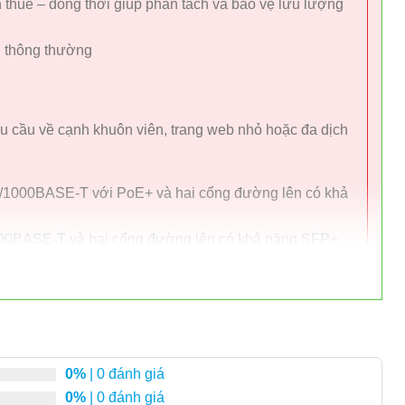
thuê – đồng thời giúp phân tách và bảo vệ lưu lượng
ến thông thường
hu cầu về cạnh khuôn viên, trang web nhỏ hoặc đa dịch
/1000BASE-T với PoE+ và hai cổng đường lên có khả
000BASE-T và hai cổng đường lên có khả năng SFP+
và hai cổng đường lên SFP+ với nguồn dự phòng AC
Combo SFP và hai cổng đường lên SFP+ với nguồn dự
0%
| 0 đánh giá
FP và hai cổng đường lên SFP+ với nguồn dự phòng
0%
| 0 đánh giá