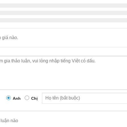
450GTX-HT-PWR+
– Một biến thể nhiệt độ cao của dòng VSP 40
 từ 0-70 độ C. 48 cổng 10/100/1000 với PoE+ và hai cổng đư
chọn.
n về dịch vụ VSP 4000
 giá nào.
TX-HT-PWR+
cung cấp một loạt các dịch vụ mạng có thể được
o hóa Lớp 2 mở rộng Vlan trên Cấu trúc (bao gồm cả mạng con
o hóa Lớp 3 kết nối và mở rộng VRF trên Cấu trúc.
n riêng giữa Dịch vụ Ảo hóa Lớp 2 và Lớp 3 để truy cập vào cá
n lối tắt IP cho phép kết nối Lớp 3 trực tiếp giữa các điểm cuối
phát đa hướng IP để phân phối phát đa hướng có thể mở rộng, h
Anh
Chị
trên PIM.
 Multicast để hỗ trợ phát đa hướng không có PIM trong Mạng Dị
 bao gồm Tĩnh, RIP, OSPF, eBGP, BGP+, ECMP, VRRP, PIM-SM/S
 luận nào
VRRP để triển khai IPv6.