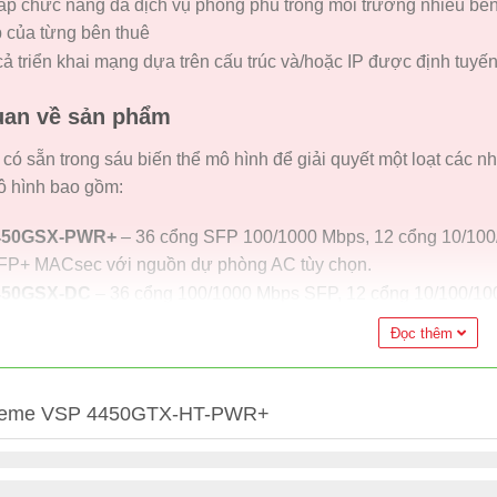
p chức năng đa dịch vụ phong phú trong môi trường nhiều bên 
p của từng bên thuê
cả triển khai mạng dựa trên cấu trúc và/hoặc IP được định tuy
uan về sản phẩm
ó sẵn trong sáu biến thể mô hình để giải quyết một loạt các n
ô hình bao gồm:
450GSX-PWR+
– 36 cổng SFP 100/1000 Mbps, 12 cổng 10/100
FP+ MACsec với nguồn dự phòng AC tùy chọn.
450GSX-DC
– 36 cổng 100/1000 Mbps SFP, 12 cổng 10/100/1
 với nguồn dự phòng DC tùy chọn.
Đọc thêm
850GTS
– 48 cổng 10/100/1000 bao gồm hai cổng Combo SFP 
n.
850GTS-PWR+
– 48 cổng 10/100/1000 với PoE+ bao gồm hai 
treme VSP 4450GTX-HT-PWR+
AC tùy chọn.
850GTS-DC
– 48 cổng 10/100/1000 bao gồm hai cổng Combo S
chọn.