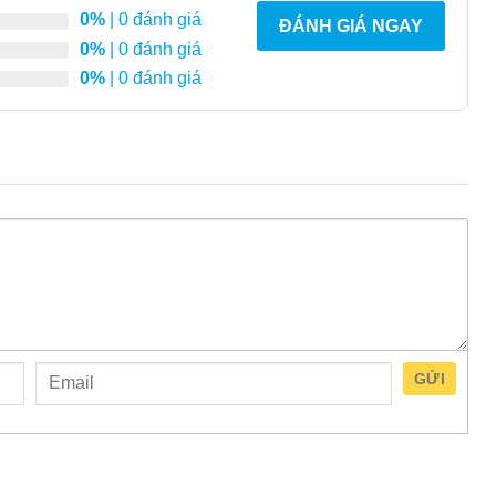
0%
| 0 đánh giá
00 có thể được triển khai trong phạm vi nhiệt độ khắc
ĐÁNH GIÁ NGAY
0%
| 0 đánh giá
ờng lên có khả năng SFP+ MACsec với nguồn dự phòng
0%
| 0 đánh giá
 triển khai một cách đơn giản và dễ dàng. Nhóm sản phẩm
 và khoảng cách xa).
c dịch vụ được chia sẻ.
 riêng lẻ mà không yêu cầu triển khai các IGP bổ sung.
iệu quả và linh hoạt mà không cần triển khai các giao
GỬI
ch vụ Ảo Lớp 2 hoặc Lớp 3. Hỗ trợ các kỹ thuật Định
SM và VRF . Ngoài ra, hỗ trợ Tĩnh, RIPng, OSPFv3,