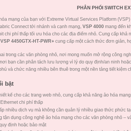
PHÂN PHỐI SWITCH E
hóa mạng của bạn với Extreme Virtual Services Platform (VSP)
abric Connect tới nhánh và cạnh mạng,
VSP 4000
mang đến khả
it chi phí thấp tối ưu hóa cho các địa điểm nhỏ. Cung cấp khả 
,
VSP 4450GTX-HT-PWR+
cung cấp một cách thức đơn giản, h
hai trong các văn phòng nhỏ, nơi mong muốn mở rộng công nghệ
nơi bạn cần phân tách lưu lượng vì lý do quy định/an ninh hoặc
hú và chức năng nhiều bên thuê trong một nền tảng tiết kiệm ch
i bật
iết kế cho các trang web nhỏ, cung cấp khả năng ảo hóa mạng đ
 Ethernet chi phí thấp
p nhiều dịch vụ mà không cần quản lý nhiều giao thức phức tạp
 tận dụng công nghệ ảo hóa mạng cho các văn phòng nhỏ – và 
quy định hoặc bảo mật