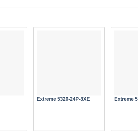
bản triển khai VSP 4000:
iều dịch vụ,
VSP 4450GTX-HT-PWR+
rất phù hợp với nhiều tì
oanh nghiệp nhỏ/vừa
hiệp phân phối
ai có thể yêu cầu một trong hai hoặc cả hai điều sau (sẽ được thả
 lưu lượng đầu cuối cho nhiều người thuê hoặc để tuân thủ quy
video tích hợp, phân phối video và hỗ trợ biển báo kỹ thuật số.
850
được tối ưu hóa cho các triển khai dựa trên đồng trong khi
Extreme 5320-24P-8XE
Extreme 
n cáp quang nặng. Một ví dụ là một tầng của tòa nhà, nơi kết nố
nghiệp nhỏ/vừa được ảo hóa
 Extreme Fabric Connect bao gồm việc cung cấp giá trị của côn
cấp giải pháp doanh nghiệp vừa và nhỏ vừa giàu tính năng vừa 