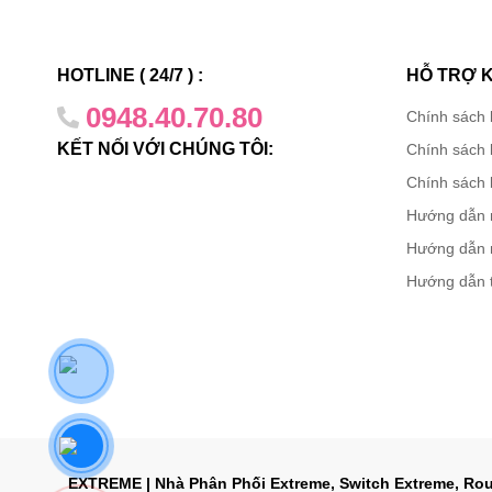
VSP 8200 t
các tùy ch
HOTLINE ( 24/7 ) :
HỖ TRỢ 
tiết kiệm 
0948.40.70.80
Chính sách
doanh n
KẾT NỐI VỚI CHÚNG TÔI:
Chính sách 
Để công ng
Chính sách 
một công n
Hướng dẫn 
các Dịch v
Hướng dẫn 
dựa trên v
Hướng dẫn 
Phân tá
Trong bất 
dụ: các sâ
biệt lưu l
Với khả nă
EXTREME | Nhà Phân Phối Extreme, Switch Extreme, Rou
việc cung 