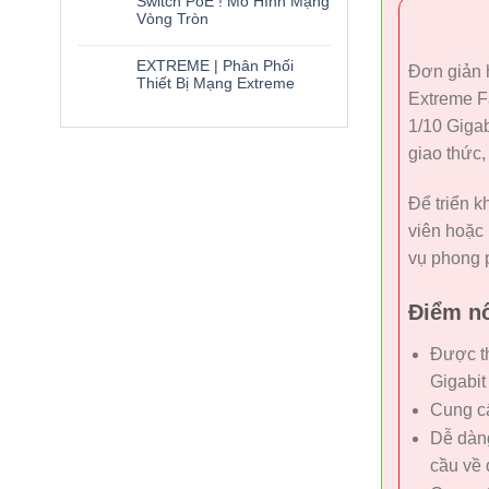
Switch PoE ! Mô Hình Mạng
Vòng Tròn
EXTREME | Phân Phối
Đơn giản 
Thiết Bị Mạng Extreme
Extreme F
1/10 Gigab
giao thức
Để triển k
viên hoặc 
vụ phong p
Điểm nổ
Được th
Gigabit
Cung cấ
Dễ dàng
cầu về 