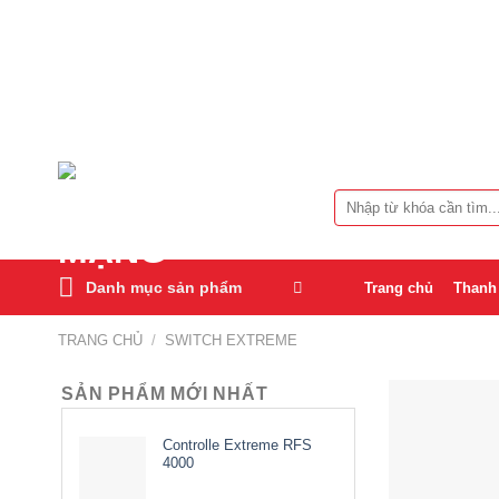
Chuyển
đến
nội
dung
Tìm
kiếm:
Danh mục sản phẩm
Trang chủ
Thanh
TRANG CHỦ
/
SWITCH EXTREME
SẢN PHẨM MỚI NHẤT
Controlle Extreme RFS
4000