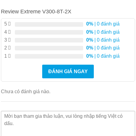
Các tùy chọn làm cứng thân thiện với môi trường
Review Extreme V300-8T-2X
hoạt động từ -40C đến +70C
Mô hình hệ thống lấy điện từ công tắc ngược dòng –
5
0%
| 0 đánh giá
loại bỏ nhu cầu về PSU riêng
4
0%
| 0 đánh giá
Hoạt động linh hoạt thông qua sự hỗ trợ của cấu
3
0%
| 0 đánh giá
trúc liên kết Vòng cạnh mở rộng
2
0%
| 0 đánh giá
1
0%
| 0 đánh giá
Quản lý và kiểm soát tập trung
Công nghệ mặt phẳng dữ liệu và điều khiển
V300-8T-
ĐÁNH GIÁ NGAY
2X
dựa trên thông số kỹ thuật IEEE 802.1BR cho phép
quản lý tập trung và cung cấp dịch vụ thông minh từ
Chưa có đánh giá nào.
một công tắc tổng hợp EXOS trung tâm. Điều này cho
phép công tắc tổng hợp EXOS hoạt động như một
điểm cấu hình và điều khiển duy nhất cho các thiết bị
V300-8T-2X
, giúp giảm độ phức tạp và chi phí vận
hành (xem Hình 1).