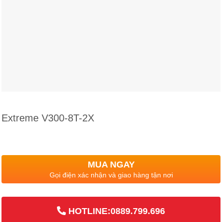
Extreme V300-8T-2X
MUA NGAY
Gọi điện xác nhận và giao hàng tận nơi
HOTLINE:0889.799.696