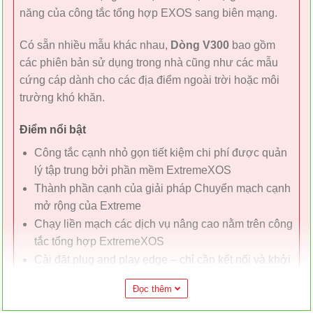
năng của công tắc tổng hợp EXOS sang biên mạng.
Có sẵn nhiều mẫu khác nhau,
Dòng V300
bao gồm
các phiên bản sử dụng trong nhà cũng như các mẫu
cứng cáp dành cho các địa điểm ngoài trời hoặc môi
trường khó khăn.
Điểm nổi bật
Công tắc cạnh nhỏ gọn tiết kiệm chi phí được quản
lý tập trung bởi phần mềm ExtremeXOS
Thành phần cạnh của giải pháp Chuyển mạch cạnh
mở rộng của Extreme
Chạy liền mạch các dịch vụ nâng cao nằm trên công
tắc tổng hợp ExtremeXOS
Cài đặt plug and play edge – chỉ cần kết nối và khởi
động
Đọc thêm
Nhiều kiểu máy cung cấp 8 cổng truy cập 1GbE
(PoE và không PoE) và 2 x 10Gb SFP+