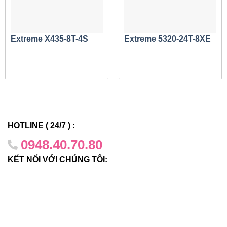
Các mô hình đa dạng cho các trường hợp sử dụng
khác nhau
Sê-ri V300 có sẵn trong 5 biến thể kiểu máy để giải
Extreme X435-8T-4S
Extreme 5320-24T-8XE
quyết một loạt các trường hợp sử dụng và tình huống
triển khai. Các mô hình bao gồm:
V300-8T-2X:
8 x 10/100/1000-BaseT với 2 đường
lên 1/10Gb SFP+
V300-8P-2X:
8 x 10/100/1000BaseT với 30W PoE
và 2 x 1/10Gb SFP+ đường lên
HOTLINE ( 24/7 ) :
V300HT-8T-2X:
8 x 10/100/1000-BaseT với 2 x
0948.40.70.80
1/10Gb đường lên SFP+ (thiết bị được tôi cứng
trong môi trường được thiết kế để hoạt động ở -40C
KẾT NỐI VỚI CHÚNG TÔI:
đến +70C)
V300HT-8P-2X:
8 x 10/100/1000BaseT với 30W
PoE và 2 x 1/10Gb SFP+ đường lên (đơn vị được
làm cứng trong môi trường được thiết kế để hoạt
động ở -40C đến +70C)