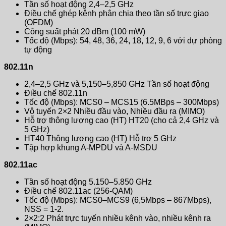
Tần số hoạt động 2,4–2,5 GHz
Điều chế ghép kênh phân chia theo tần số trực giao
(OFDM)
Công suất phát 20 dBm (100 mW)
Tốc độ (Mbps): 54, 48, 36, 24, 18, 12, 9, 6 với dự phòng
tự động
802.11n
2,4–2,5 GHz và 5,150–5,850 GHz Tần số hoạt động
Điều chế 802.11n
Tốc độ (Mbps): MCS0 – MCS15 (6.5MBps – 300Mbps)
Vô tuyến 2×2 Nhiều đầu vào, Nhiều đầu ra (MIMO)
Hỗ trợ thông lượng cao (HT) HT20 (cho cả 2,4 GHz và
5 GHz)
HT40 Thông lượng cao (HT) Hỗ trợ 5 GHz
Tập hợp khung A-MPDU và A-MSDU
802.11ac
Tần số hoạt động 5.150–5.850 GHz
Điều chế 802.11ac (256-QAM)
Tốc độ (Mbps): MCS0–MCS9 (6,5Mbps – 867Mbps),
NSS = 1-2.
2×2:2 Phát trực tuyến nhiều kênh vào, nhiều kênh ra