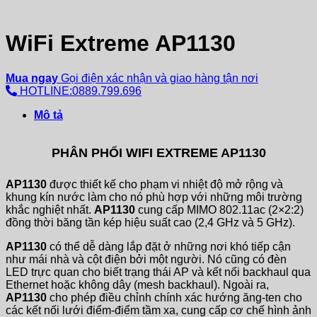
WiFi Extreme AP1130
Mua ngay
Gọi điện xác nhận và giao hàng tận nơi
HOTLINE:0889.799.696
Mô tả
PHÂN PHỐI WIFI EXTREME AP1130
AP1130
được thiết kế cho phạm vi nhiệt độ mở rộng và
khung kín nước làm cho nó phù hợp với những môi trường
khắc nghiệt nhất.
AP1130
cung cấp MIMO 802.11ac (2×2:2)
đồng thời băng tần kép hiệu suất cao (2,4 GHz và 5 GHz).
AP1130
có thể dễ dàng lắp đặt ở những nơi khó tiếp cận
như mái nhà và cột điện bởi một người. Nó cũng có đèn
LED trực quan cho biết trạng thái AP và kết nối backhaul qua
Ethernet hoặc không dây (mesh backhaul). Ngoài ra,
AP1130
cho phép điều chỉnh chính xác hướng ăng-ten cho
các kết nối lưới điểm-điểm tầm xa, cung cấp cơ chế hình ảnh