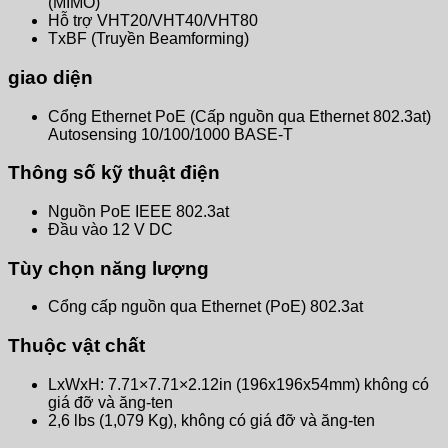
(MIMO)
Hỗ trợ VHT20/VHT40/VHT80
TxBF (Truyền Beamforming)
giao diện
Cổng Ethernet PoE (Cấp nguồn qua Ethernet 802.3at)
Autosensing 10/100/1000 BASE-T
Thông số kỹ thuật điện
Nguồn PoE IEEE 802.3at
Đầu vào 12 V DC
Tùy chọn năng lượng
Cổng cấp nguồn qua Ethernet (PoE) 802.3at
Thuộc vật chất
LxWxH: 7.71×7.71×2.12in (196x196x54mm) không có
giá đỡ và ăng-ten
2,6 lbs (1,079 Kg), không có giá đỡ và ăng-ten