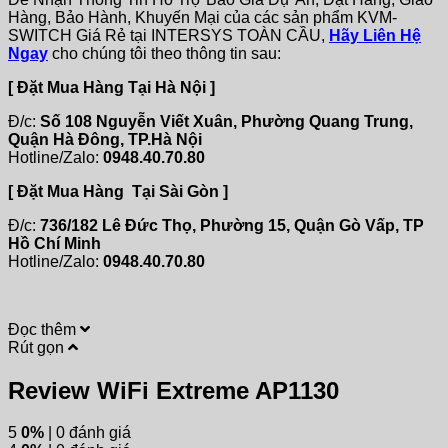
Hàng, Bảo Hành, Khuyến Mại của các sản phẩm KVM-
SWITCH Giá Rẻ tại INTERSYS TOÀN CẦU,
Hãy Liên Hệ
Ngay
cho chúng tôi theo thông tin sau:
[ Đặt Mua Hàng Tại Hà Nội ]
Đ/c:
Số 108 Nguyễn Viết Xuân, Phường Quang Trung,
Quận Hà Đông, TP.Hà Nội
Hotline/Zalo:
0948.40.70.80
[ Đặt Mua Hàng Tại Sài Gòn ]
Đ/c:
736/182 Lê Đức Thọ, Phường 15, Quận Gò Vấp, TP
Hồ Chí Minh
Hotline/Zalo:
0948.40.70.80
Đọc thêm
Rút gọn
Review WiFi Extreme AP1130
5
0%
| 0 đánh giá