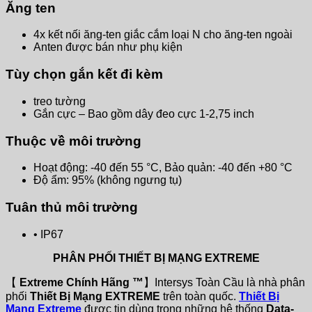
Ăng ten
4x kết nối ăng-ten giắc cắm loại N cho ăng-ten ngoài
Anten được bán như phụ kiện
Tùy chọn gắn kết đi kèm
treo tường
Gắn cực – Bao gồm dây đeo cực 1-2,75 inch
Thuộc về môi trường
Hoạt động: -40 đến 55 °C, Bảo quản: -40 đến +80 °C
Độ ẩm: 95% (không ngưng tụ)
Tuân thủ môi trường
• IP67
PHÂN PHỐI THIẾT BỊ MẠNG EXTREME
【
Extreme Chính Hãng ™
】Intersys Toàn Cầu là nhà phân
phối
Thiết Bị Mạng EXTREME
trên toàn quốc.
Thiết Bị
Mạng Extreme
được tin dùng trong những hệ thống
Data-