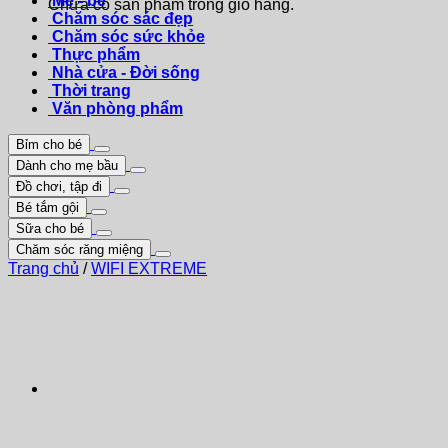
Mẹ - bé
Chưa có sản phẩm trong giỏ hàng.
Chăm sóc sác đẹp
Chăm sóc sức khỏe
Thực phẩm
Nhà cửa - Đời sống
Thời trang
Văn phòng phẩm
Bỉm cho bé
Dành cho mẹ bầu
Đồ chơi, tập đi
Bé tắm gội
Sữa cho bé
Chăm sóc răng miệng
Trang chủ
/
WIFI EXTREME