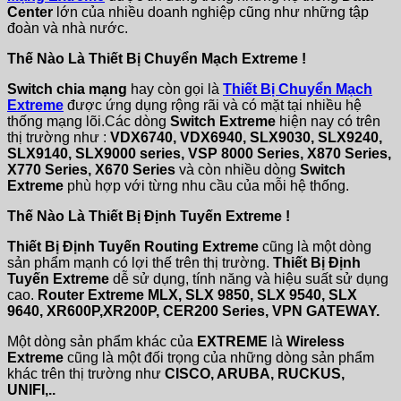
Center
lớn của nhiều doanh nghiệp cũng như những tập
đoàn và nhà nước.
Thế Nào Là Thiết Bị Chuyển Mạch Extreme !
Switch chia mạng
hay còn gọi là
Thiết Bị Chuyển Mạch
Extreme
được ứng dụng rộng rãi và có mặt tại nhiều hệ
thống mạng lõi.Các dòng
Switch Extreme
hiện nay có trên
thị trường như :
VDX6740, VDX6940, SLX9030, SLX9240,
SLX9140, SLX9000 series, VSP 8000 Series, X870 Series,
X770 Series, X670 Series
và còn nhiều dòng
Switch
Extreme
phù hợp với từng nhu cầu của mỗi hệ thống.
Thế Nào Là Thiết Bị Định Tuyến Extreme !
Thiết Bị Định Tuyến Routing Extreme
cũng là một dòng
sản phẩm mạnh có lợi thế trên thị trường.
Thiết Bị Định
Tuyến Extreme
dễ sử dụng, tính năng và hiệu suất sử dụng
cao.
Router Extreme MLX, SLX 9850, SLX 9540, SLX
9640, XR600P,XR200P, CER200 Series, VPN GATEWAY.
Một dòng sản phẩm khác của
EXTREME
là
Wireless
Extreme
cũng là một đối trọng của những dòng sản phẩm
khác trên thị trường như
CISCO, ARUBA, RUCKUS,
UNIFI,..