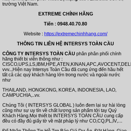
trường Việt Nam.
EXTREME CHÍNH HÃNG
Tiến : 0948.40.70.80
Website :
https://extremechinhhang.com/
THÔNG TIN LIÊN HỆ INTERSYS TOÀN CẦU
CÔNG TY INTERSYS TOÀN CẦU
phân phân phối chính
hãng thiết bị viễn thông như :
CISCO,UPS,LS,IBM,HPE,ATEN,KINAN,APC,AVOCENT,DE
vvv..,Hiện nay Intersys Toàn Cầu đã cung ứng đến hầu hết
tất cả các quý khách hàng lớn trong nước và ngoài nước
như
THAILAND, HONGKONG, KOREA, INDONESIA, LAO,
CAMPUCHIA,..vv.
Chúng Tôi ( INTERSYS GLOBAL ) luôn đem lại sự hài lòng
cũng như sự uy tín về chất lượng sản phẩm tới tay Quý
Khách Hàng.Mọi thiết bị INTERSYS TOÀN CẦU cung cấp
đều có đầy đủ giấy tờ về mặt pháp lý như CO,CQ,PL,IV,…
Để Nhận Thông Tin Hỗ Trợ Báo Giá Dự Án, Đặt Hàng, Giao