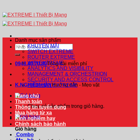
Danh mục sản phẩm
KHUYẾN MÃI
Tìm
SWITCH EXTREME
kiếm:
ROUTER EXTREME
WIFI EXTREME
0948.40.70.80
Tổng đài miễn phí
ANALYTICS AND VISIBILITY
MANAGEMENT & ORCHESTRION
SECURITY AND ACCESS CONTROL
K.NGHIỆM HAY
Hướng dẫn - Mẹo vặt
PHỤ KIỆN EXTREME
Trang chủ
Thanh toán
Chưa có sản phẩm trong giỏ hàng.
Thông tin tuyển dụng
Mua hàng từ xa
Kinh nghiệm hay
Chính sách bảo hành
Giỏ hàng
Combo