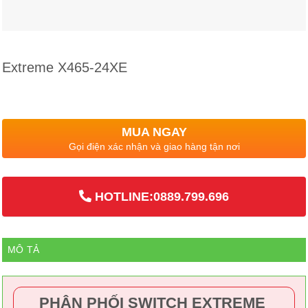
Extreme X465-24XE
MUA NGAY
Gọi điện xác nhận và giao hàng tận nơi
HOTLINE:0889.799.696
MÔ TẢ
PHÂN PHỐI SWITCH EXTREME