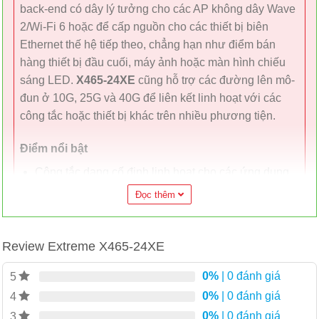
back-end có dây lý tưởng cho các AP không dây Wave
2/Wi-Fi 6 hoặc để cấp nguồn cho các thiết bị biên
Ethernet thế hệ tiếp theo, chẳng hạn như điểm bán
hàng thiết bị đầu cuối, máy ảnh hoặc màn hình chiếu
sáng LED.
X465-24XE
cũng hỗ trợ các đường lên mô-
đun ở 10G, 25G và 40G để liên kết linh hoạt với các
công tắc hoặc thiết bị khác trên nhiều phương tiện.
Điểm nổi bật
Công tắc dạng cố định linh hoạt cho các ứng dụng
tổng hợp và truy cập cạnh nâng cao
Đọc thêm
Phạm vi của các mẫu 24 và 48 cổng với kết nối
Gigabit, Multi-rate và 1/10Gb Fiber Ethernet
Tùy chọn đường lên mô-đun 10Gb/25Gb/40Gb
Review Extreme X465-24XE
Hỗ trợ PoE 30 W, 60 W và 90 W (IEEE 80 2.3at /
0%
| 0 đánh giá
5
IEEE 80 2.3bt)
0%
| 0 đánh giá
4
Thiết kế không chặn, tốc độ dây
0%
| 0 đánh giá
3
Xếp chồng lên đến 8 đơn vị 160 Gb qua