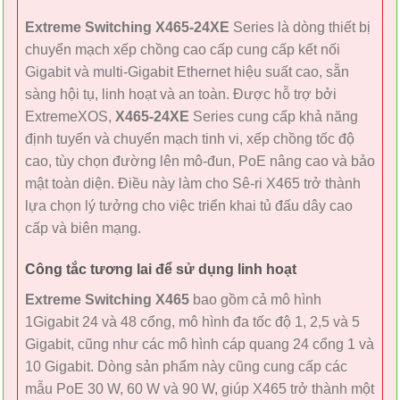
Extreme Switching X465-24XE
Series là dòng thiết bị
chuyển mạch xếp chồng cao cấp cung cấp kết nối
Gigabit và multi-Gigabit Ethernet hiệu suất cao, sẵn
sàng hội tụ, linh hoạt và an toàn. Được hỗ trợ bởi
ExtremeXOS,
X465-24XE
Series cung cấp khả năng
định tuyến và chuyển mạch tinh vi, xếp chồng tốc độ
cao, tùy chọn đường lên mô-đun, PoE nâng cao và bảo
mật toàn diện. Điều này làm cho Sê-ri X465 trở thành
lựa chọn lý tưởng cho việc triển khai tủ đấu dây cao
cấp và biên mạng.
Công tắc tương lai để sử dụng linh hoạt
Extreme Switching X465
bao gồm cả mô hình
1Gigabit 24 và 48 cổng, mô hình đa tốc độ 1, 2,5 và 5
Gigabit, cũng như các mô hình cáp quang 24 cổng 1 và
10 Gigabit. Dòng sản phẩm này cũng cung cấp các
mẫu PoE 30 W, 60 W và 90 W, giúp X465 trở thành một