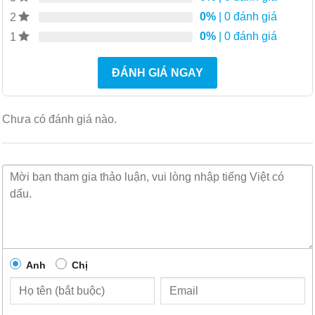
SummitStackV-160
0%
| 0 đánh giá
2
MACsec trên truy cập 10/100/1000 và các cổng
0%
| 0 đánh giá
1
đường lên mô-đun để mã hóa liên kết an toàn
Kiến trúc Extreme Insight với giám sát, phân tích và
ĐÁNH GIÁ NGAY
khắc phục sự cố thời gian thực dựa trên VM
Chưa có đánh giá nào.
Lựa chọn quản lý thông minh
ExtremeCloud™ IQ để quản lý đám mây công cộng
hoặc riêng tư mạnh mẽ, đơn giản và an toàn
Extreme Management Center cho khả năng quản lý
tập trung, thống nhất
Đặc trưng:
Anh
Chị
Kiến trúc Extreme Insight