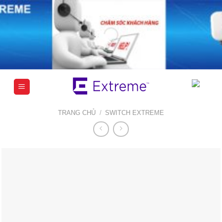
Chuyển
đến
nội
dung
TRANG CHỦ
/
SWITCH EXTREME