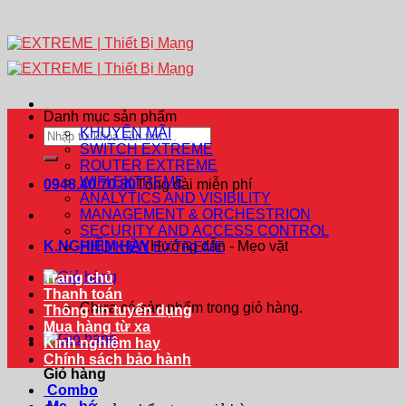
Danh mục sản phẩm
KHUYẾN MÃI
Tìm
SWITCH EXTREME
kiếm:
ROUTER EXTREME
WIFI EXTREME
0948.40.70.80
Tổng đài miễn phí
ANALYTICS AND VISIBILITY
MANAGEMENT & ORCHESTRION
SECURITY AND ACCESS CONTROL
K.NGHIỆM HAY
Hướng dẫn - Mẹo vặt
PHỤ KIỆN EXTREME
Trang chủ
Thanh toán
Chưa có sản phẩm trong giỏ hàng.
Thông tin tuyển dụng
Mua hàng từ xa
Kinh nghiệm hay
Chính sách bảo hành
Giỏ hàng
Combo