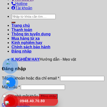
Hotline
Tài khoản
Tìm
kiếm:
Trang chủ
Thanh toán
Thông tin tuyển dụng
Mua hàng từ xa
Kinh nghiệm hay
Chính sách bảo hành
Đăng nhập
K.NGHIỆM HAY
Hướng dẫn - Mẹo vặt
Đăng nhập
Tên tài khoản hoặc địa chỉ email
*
Mật khẩu
*
Ghi nhớ mật khẩu
Đăng nhập
0948.40.70.80
Quên mật khẩu?