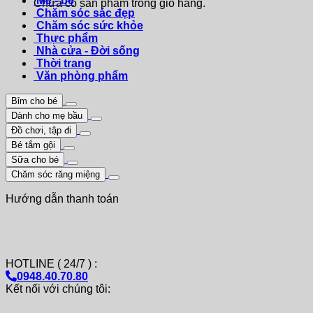
Mẹ - bé
Chưa có sản phẩm trong giỏ hàng.
Chăm sóc sác đẹp
Chăm sóc sức khỏe
Thực phẩm
Nhà cửa - Đời sống
Thời trang
Văn phòng phẩm
Bỉm cho bé
Dành cho mẹ bầu
Đồ chơi, tập đi
Bé tắm gội
Sữa cho bé
Chăm sóc răng miệng
Hướng dẫn thanh toán
HOTLINE ( 24/7 ) :
0948.40.70.80
Kết nối với chúng tôi: