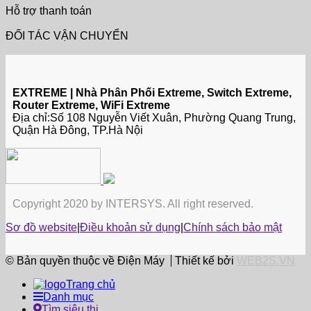
Hỗ trợ thanh toán
ĐỐI TÁC VẬN CHUYỂN
EXTREME | Nhà Phân Phối Extreme, Switch Extreme,
Router Extreme, WiFi Extreme
Địa chỉ:Số 108 Nguyễn Viết Xuân, Phường Quang Trung,
Quận Hà Đông, TP.Hà Nội
Copyright 2020 by INTERSYS. All right reserved.
Sơ đồ website
|
Điều khoản sử dụng
|
Chính sách bảo mật
© Bản quyền thuộc về Điện Máy
Thiết kế bởi
WEB2S.VN
Trang chủ
Danh mục
Tìm siêu thị