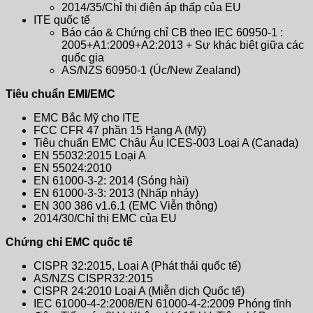
2014/35/Chỉ thị điện áp thấp của EU
ITE quốc tế
Báo cáo & Chứng chỉ CB theo IEC 60950-1 :
2005+A1:2009+A2:2013 + Sự khác biệt giữa các
quốc gia
AS/NZS 60950-1 (Úc/New Zealand)
Tiêu chuẩn EMI/EMC
EMC Bắc Mỹ cho ITE
FCC CFR 47 phần 15 Hạng A (Mỹ)
Tiêu chuẩn EMC Châu Âu ICES-003 Loại A (Canada)
EN 55032:2015 Loại A
EN 55024:2010
EN 61000-3-2: 2014 (Sóng hài)
EN 61000-3-3: 2013 (Nhấp nháy)
EN 300 386 v1.6.1 (EMC Viễn thông)
2014/30/Chỉ thị EMC của EU
Chứng chỉ EMC quốc tế
CISPR 32:2015, Loại A (Phát thải quốc tế)
AS/NZS CISPR32:2015
CISPR 24:2010 Loại A (Miễn dịch Quốc tế)
IEC 61000-4-2:2008/EN 61000-4-2:2009 Phóng tĩnh