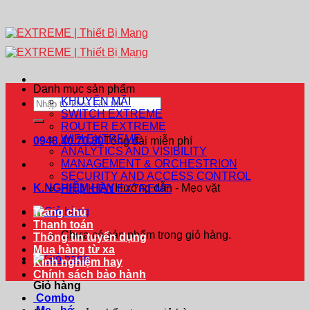
Danh mục sản phẩm
KHUYẾN MÃI
Tìm
SWITCH EXTREME
kiếm:
ROUTER EXTREME
WIFI EXTREME
0948.40.70.80
Tổng đài miễn phí
ANALYTICS AND VISIBILITY
MANAGEMENT & ORCHESTRION
SECURITY AND ACCESS CONTROL
K.NGHIỆM HAY
Hướng dẫn - Mẹo vặt
PHỤ KIỆN EXTREME
Trang chủ
Thanh toán
Chưa có sản phẩm trong giỏ hàng.
Thông tin tuyển dụng
Mua hàng từ xa
Kinh nghiệm hay
Chính sách bảo hành
Giỏ hàng
Combo