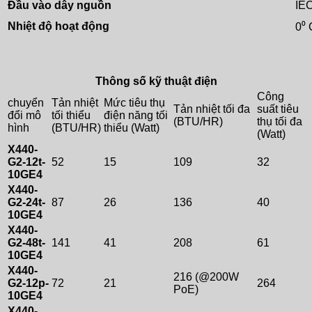
Đầu vào dây nguồn
IE
Nhiệt độ hoạt động
0⁰ 
Thông số kỹ thuật điện
Công
chuyển
Tản nhiệt
Mức tiêu thụ
Tản nhiệt tối đa
suất tiêu
đổi mô
tối thiểu
điện năng tối
(BTU/HR)
thụ tối đa
hình
(BTU/HR)
thiểu (Watt)
(Watt)
X440-
G2-12t-
52
15
109
32
10GE4
X440-
G2-24t-
87
26
136
40
10GE4
X440-
G2-48t-
141
41
208
61
10GE4
X440-
216 (@200W
G2-12p-
72
21
264
PoE)
10GE4
X440-