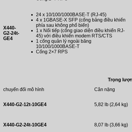
24 x 10/100/1000BASE-T (RJ-45)
4 x 1GBASE-X SFP (cổng bảng điều khiển
phía sau không phổ biến)
X440-
1 x Nối tiếp (cổng giao diện điều khiển RJ-
G2-24t-
45) với điều khiển modem RTS/CTS
GE4
1 cổng quản lý ngoài băng
10/100/1000BASE-T
Cổng 2×7 RPS
Trọng lượn
chuyển đổi mô hình
Cân nặng
X440-G2-12t-10GE4
5,82 lb (2,64 kg)
X440-G2-24t-10GE4
8,07 lb (3,66 kg)