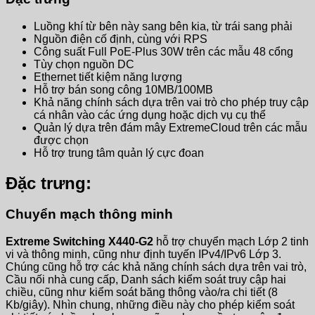
Luồng khí từ bên này sang bên kia, từ trái sang phải
Nguồn điện cố định, cùng với RPS
Công suất Full PoE-Plus 30W trên các mẫu 48 cổng
Tùy chọn nguồn DC
Ethernet tiết kiệm năng lượng
Hỗ trợ bán song công 10MB/100MB
Khả năng chính sách dựa trên vai trò cho phép truy cập
cá nhân vào các ứng dụng hoặc dịch vụ cụ thể
Quản lý dựa trên đám mây ExtremeCloud trên các mẫu
được chọn
Hỗ trợ trung tâm quản lý cực đoan
Đặc trưng:
Chuyển mạch thông minh
Extreme Switching X440-G2
hỗ trợ chuyển mạch Lớp 2 tinh
vi và thông minh, cũng như định tuyến IPv4/IPv6 Lớp 3.
Chúng cũng hỗ trợ các khả năng chính sách dựa trên vai trò,
Cầu nối nhà cung cấp, Danh sách kiểm soát truy cập hai
chiều, cũng như kiểm soát băng thông vào/ra chi tiết (8
Kb/giây). Nhìn chung, những điều này cho phép kiểm soát