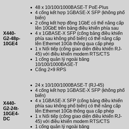
48 x 10/100/1000BASE-T PoE-Plus
4 cổng kết hợp 1GBASE-X SFP (không phổ
biến)
2 cổng kết hợp đồng 1GbE có thể nâng cấp
lên 10GbE trên bảng điều khiển phía sau
X440-
4 x 1GBASE-X SFP (cổng bảng điều khiển
G2-48p-
phía sau không phổ biến) có thể nâng cấp
10GE4
lên Ethernet 10Gb thông qua cấp phép
1 x Nối tiếp (cổng giao diện điều khiển RJ-
45) với điều khiển modem RTS/CTS
1 cổng quản lý ngoài băng
10/100/1000BASE-T
Cổng 2×9 RPS
24 x 10/100/1000BASE-T (RJ-45)
4 cổng kết hợp 1GBASE-X SFP (không phổ
biến)
4 x 1GBASE-X SFP (cổng bảng điều khiển
X440-
phía sau không phổ biến) có thể nâng cấp
G2-24t-
lên Ethernet 10Gb thông qua cấp phép
10GE4-
1 x Nối tiếp (cổng giao diện điều khiển RJ-
DC
45) với điều khiển modem RTS/CTS
1 cổng quản lý ngoài băng