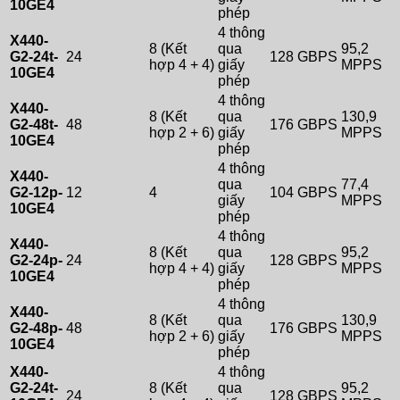
10GE4
phép
4 thông
X440-
8 (Kết
qua
95,2
G2-24t-
24
128 GBPS
hợp 4 + 4)
giấy
MPPS
10GE4
phép
4 thông
X440-
8 (Kết
qua
130,9
G2-48t-
48
176 GBPS
hợp 2 + 6)
giấy
MPPS
10GE4
phép
4 thông
X440-
qua
77,4
G2-12p-
12
4
104 GBPS
giấy
MPPS
10GE4
phép
4 thông
X440-
8 (Kết
qua
95,2
G2-24p-
24
128 GBPS
hợp 4 + 4)
giấy
MPPS
10GE4
phép
4 thông
X440-
8 (Kết
qua
130,9
G2-48p-
48
176 GBPS
hợp 2 + 6)
giấy
MPPS
10GE4
phép
X440-
4 thông
G2-24t-
8 (Kết
qua
95,2
24
128 GBPS