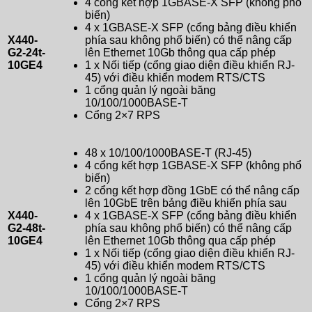
4 cổng kết hợp 1GBASE-X SFP (không phổ
biến)
4 x 1GBASE-X SFP (cổng bảng điều khiển
X440-
phía sau không phổ biến) có thể nâng cấp
G2-24t-
lên Ethernet 10Gb thông qua cấp phép
10GE4
1 x Nối tiếp (cổng giao diện điều khiển RJ-
45) với điều khiển modem RTS/CTS
1 cổng quản lý ngoài băng
10/100/1000BASE-T
Cổng 2×7 RPS
48 x 10/100/1000BASE-T (RJ-45)
4 cổng kết hợp 1GBASE-X SFP (không phổ
biến)
2 cổng kết hợp đồng 1GbE có thể nâng cấp
lên 10GbE trên bảng điều khiển phía sau
X440-
4 x 1GBASE-X SFP (cổng bảng điều khiển
G2-48t-
phía sau không phổ biến) có thể nâng cấp
10GE4
lên Ethernet 10Gb thông qua cấp phép
1 x Nối tiếp (cổng giao diện điều khiển RJ-
45) với điều khiển modem RTS/CTS
1 cổng quản lý ngoài băng
10/100/1000BASE-T
Cổng 2×7 RPS