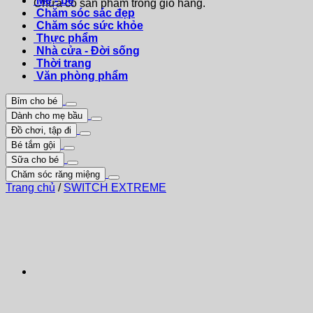
Mẹ - bé
Chưa có sản phẩm trong giỏ hàng.
Chăm sóc sác đẹp
Chăm sóc sức khỏe
Thực phẩm
Nhà cửa - Đời sống
Thời trang
Văn phòng phẩm
Bỉm cho bé
Dành cho mẹ bầu
Đồ chơi, tập đi
Bé tắm gội
Sữa cho bé
Chăm sóc răng miệng
Trang chủ
/
SWITCH EXTREME