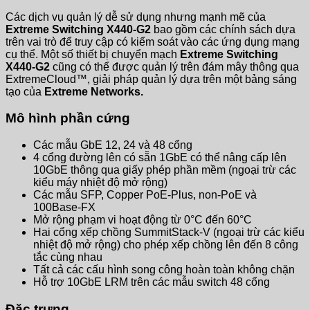
Các dịch vụ quản lý dễ sử dụng nhưng mạnh mẽ của
Extreme Switching X440-G2
bao gồm các chính sách dựa
trên vai trò để truy cập có kiểm soát vào các ứng dụng mạng
cụ thể. Một số thiết bị chuyển mạch
Extreme Switching
X440-G2
cũng có thể được quản lý trên đám mây thông qua
ExtremeCloud™, giải pháp quản lý dựa trên một bảng sáng
tạo của
Extreme Networks.
Mô hình phần cứng
Các mẫu GbE 12, 24 và 48 cổng
4 cổng đường lên có sẵn 1GbE có thể nâng cấp lên
10GbE thông qua giấy phép phần mềm (ngoại trừ các
kiểu máy nhiệt độ mở rộng)
Các mẫu SFP, Copper PoE-Plus, non-PoE và
100Base-FX
Mở rộng phạm vi hoạt động từ 0°C đến 60°C
Hai cổng xếp chồng SummitStack-V (ngoại trừ các kiểu
nhiệt độ mở rộng) cho phép xếp chồng lên đến 8 công
tắc cùng nhau
Tất cả các cấu hình song công hoàn toàn không chặn
Hỗ trợ 10GbE LRM trên các mẫu switch 48 cổng
Đặc trưng