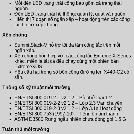
Mỗi đèn LED trạng thái cổng bao gồm cả trạng thái
nguồn.
Đèn LED trạng thái hệ thống: quản lý, quạt và nguồn.
Hiển thị 7 đoạn số ngăn xếp – hoạt động trên các công
tắc hỗ trợ xếp chồng.
Xếp chồng
SummitStack-V hỗ trợ tối đa tám công tắc trên mỗi
ngăn xếp.
Xếp chồng hỗn hợp với các công tắc Extreme X-Series
khác, miễn là tất cả đều chạy cùng một phiên bản
ExtremeXOS.
Yêu cầu hai trong số bốn cổng đường lên X440-G2 có
sẵn.
Thông số kỹ thuật môi trường
EN/ETSI 300 019-2-1 v2.1.2 – Bộ nhớ loại 1.2
EN/ETSI 300 019-2-2 v2.1.2 – Lớp 2.3 Vận chuyển
EN/ETSI 300 019-2-3 v2.1.2 – Lớp 3.1e Hoạt động
EN/ETSI 300 753 (1997-10) – Tiếng ồn âm thanh
ASTM D3580 Rung ngẫu nhiên chưa đóng gói 1,5 G
Tuân thủ môi trường