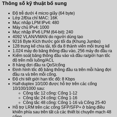
Thông số kỹ thuật bổ sung
Độ trễ dưới 4 micro giây (64 byte)
Lớp 2/Địa chỉ MAC: 16K
Mục nhập LPM IPv4: 480
Máy chủ IPv4: 1000
Mục nhập IPv6 LPM (64-bit): 240
4092 VLAN/VMAN do người dùng tạo
9216 Byte Kích thước gói tối đa (Khung Jumbo)
128 trung kế chia tải, tối đa 8 thành viên mỗi trung kế
1.024 máy đo băng thông đầu vào, 256 máy đo đầu ra
Kiểm soát băng thông đầu vào và đầu ra/giới hạn tốc
độ trên mỗi luồng/ACL
8 hàng đợi đầu ra QoS/cổng
Định hình tốc độ băng thông đầu ra trên mỗi hàng đợi
đầu ra và trên mỗi cổng.
Độ chi tiết giới hạn tốc độ: 8 Kbps
Half-duplex 10/100 được hỗ trợ trên các cổng
10/100/1000 sau:
Công tắc 12 cổng: Cổng 1-12
Công tắc 24 cổng: Cổng 1-16
Công tắc 48 cổng: Cổng 1-16 và Cổng 25-40
Hỗ trợ LRM trên các cổng SFP/SFP+ ở bảng điều
khiển phía sau trên tất cả các thiết bị chuyển mạch 48
cổng