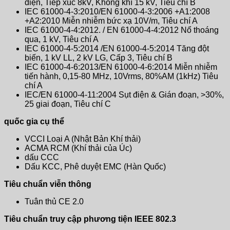
điện, Tiếp xúc 8kV, Không khí 15 kV, Tiêu chí B
IEC 61000-4-3:2010/EN 61000-4-3:2006 +A1:2008
+A2:2010 Miễn nhiễm bức xạ 10V/m, Tiêu chí A
IEC 61000-4-4:2012. / EN 61000-4-4:2012 Nổ thoáng
qua, 1 kV, Tiêu chí A
IEC 61000-4-5:2014 /EN 61000-4-5:2014 Tăng đột
biến, 1 kV LL, 2 kV LG, Cấp 3, Tiêu chí B
IEC 61000-4-6:2013/EN 61000-4-6:2014 Miễn nhiễm
tiến hành, 0,15-80 MHz, 10Vrms, 80%AM (1kHz) Tiêu
chí A
IEC/EN 61000-4-11:2004 Sụt ​​điện & Gián đoạn, >30%,
25 giai đoạn, Tiêu chí C
quốc gia cụ thể
VCCI Loại A (Nhật Bản Khí thải)
ACMA RCM (Khí thải của Úc)
dấu CCC
Dấu KCC, Phê duyệt EMC (Hàn Quốc)
Tiêu chuẩn viễn thông
Tuân thủ CE 2.0
Tiêu chuẩn truy cập phương tiện IEEE 802.3