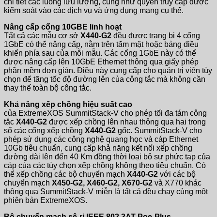
chi tiết các luồng lưu lượng, cũng như quyền truy cập được
kiểm soát vào các dịch vụ và ứng dụng mạng cụ thể.
Nâng cấp cổng 10GBE linh hoạt
Tất cả các mẫu cơ sở
X440-G2
đều được trang bị 4 cổng
1GbE có thể nâng cấp, nằm trên tấm mặt hoặc bảng điều
khiển phía sau của mỗi mẫu. Các cổng 1GbE này có thể
được nâng cấp lên 10GbE Ethernet thông qua giấy phép
phần mềm đơn giản. Điều này cung cấp cho quản trị viên tùy
chọn để tăng tốc độ đường lên của công tắc mà không cần
thay thế toàn bộ công tắc.
Khả năng xếp chồng hiệu suất cao
của ExtremeXOS SummitStack-V cho phép tối đa tám công
tắc
X440-G2
được xếp chồng lên nhau thông qua hai trong
số các cổng xếp chồng
X440-G2
gốc. SummitStack-V cho
phép sử dụng các công nghệ quang học và cáp Ethernet
10Gb tiêu chuẩn, cung cấp khả năng kết nối xếp chồng
đường dài lên đến 40 Km đồng thời loại bỏ sự phức tạp của
cáp của các tùy chọn xếp chồng không theo tiêu chuẩn. Có
thể xếp chồng các bộ chuyển mạch
X440-G2
với các bộ
chuyển mạch
X450-G2, X460-G2, X670-G2
và X770 khác
thông qua SummitStack-V miễn là tất cả đều chạy cùng một
phiên bản ExtremeXOS.
Bộ chuyển mạch sê-ri IEEE 802.3AT Poe-Plus