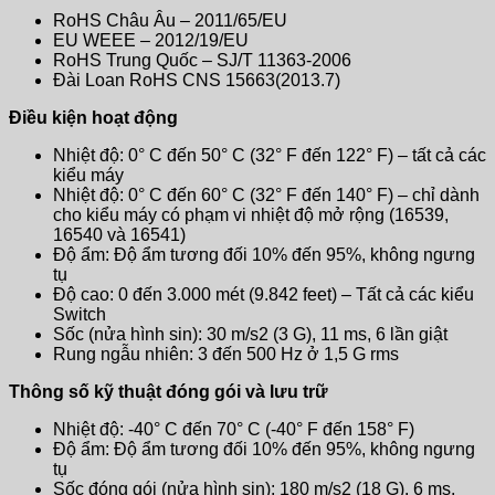
RoHS Châu Âu – 2011/65/EU
EU WEEE – 2012/19/EU
RoHS Trung Quốc – SJ/T 11363-2006
Đài Loan RoHS CNS 15663(2013.7)
Điều kiện hoạt động
Nhiệt độ: 0° C đến 50° C (32° F đến 122° F) – tất cả các
kiểu máy
Nhiệt độ: 0° C đến 60° C (32° F đến 140° F) – chỉ dành
cho kiểu máy có phạm vi nhiệt độ mở rộng (16539,
16540 và 16541)
Độ ẩm: Độ ẩm tương đối 10% đến 95%, không ngưng
tụ
Độ cao: 0 đến 3.000 mét (9.842 feet) – Tất cả các kiểu
Switch
Sốc (nửa hình sin): 30 m/s2 (3 G), 11 ms, 6 lần giật
Rung ngẫu nhiên: 3 đến 500 Hz ở 1,5 G rms
Thông số kỹ thuật đóng gói và lưu trữ
Nhiệt độ: -40° C đến 70° C (-40° F đến 158° F)
Độ ẩm: Độ ẩm tương đối 10% đến 95%, không ngưng
tụ
Sốc đóng gói (nửa hình sin): 180 m/s2 (18 G), 6 ms,