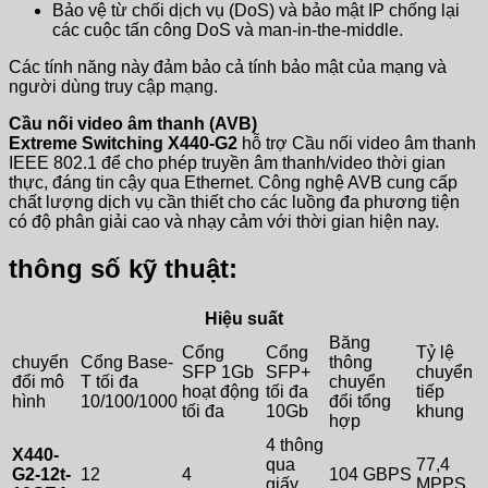
Bảo vệ từ chối dịch vụ (DoS) và bảo mật IP chống lại
các cuộc tấn công DoS và man-in-the-middle.
Các tính năng này đảm bảo cả tính bảo mật của mạng và
người dùng truy cập mạng.
Cầu nối video âm thanh (AVB)
Extreme Switching X440-G2
hỗ trợ Cầu nối video âm thanh
IEEE 802.1 để cho phép truyền âm thanh/video thời gian
thực, đáng tin cậy qua Ethernet. Công nghệ AVB cung cấp
chất lượng dịch vụ cần thiết cho các luồng đa phương tiện
có độ phân giải cao và nhạy cảm với thời gian hiện nay.
thông số kỹ thuật:
Hiệu suất
Băng
Cổng
Cổng
Tỷ lệ
chuyển
Cổng Base-
thông
SFP 1Gb
SFP+
chuyển
đổi mô
T tối đa
chuyển
hoạt động
tối đa
tiếp
hình
10/100/1000
đổi tổng
tối đa
10Gb
khung
hợp
4 thông
X440-
qua
77,4
G2-12t-
12
4
104 GBPS
giấy
MPPS