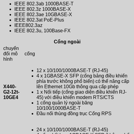
IEEE 802.3ab 1000BASE-T
IEEE 802.3z 1000BASE-X
IEEE 802.3ae 10GBASE-X
IEEE 802.3at PoE-Plus
IEEE802.3az
IEEE 802.3u, 100Base-FX
Cổng ngoài
chuyển
đổi mô
cổng
hình
12 x 10/100/1000BASE-T (RJ-45)
4 x 1GBASE-X SFP (cổng bảng điều khiển
phía trước không phổ biến) có thể nâng cấp
X440-
lên Ethernet 10Gb thông qua cấp phép
G2-12t-
1 x Nối tiếp (cổng giao diện điều khiển RJ-
10GE4
45) với điều khiển modem RTS/CTS
1 cổng quản lý ngoài băng
10/100/1000BASE-T
Đầu nối thùng đồng trục Cổng RPS
24 x 10/100/1000BASE-T (RJ-45)