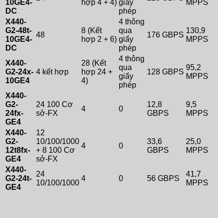
10GE4-
hợp 4 + 4)
giấy
MPPS
DC
phép
X440-
4 thông
G2-48t-
8 (Kết
qua
130,9
48
176 GBPS
10GE4-
hợp 2 + 6)
giấy
MPPS
DC
phép
4 thông
X440-
28 (Kết
qua
95,2
G2-24x-
4 kết hợp
hợp 24 +
128 GBPS
giấy
MPPS
10GE4
4)
phép
X440-
G2-
24 100 Cơ
12,8
9,5
4
0
24fx-
sở-FX
GBPS
MPPS
GE4
X440-
12
G2-
10/100/1000
33,6
25,0
4
0
12t8fx-
+ 8 100 Cơ
GBPS
MPPS
GE4
sở-FX
X440-
24
41,7
G2-24t-
4
0
56 GBPS
10/100/1000
MPPS
GE4