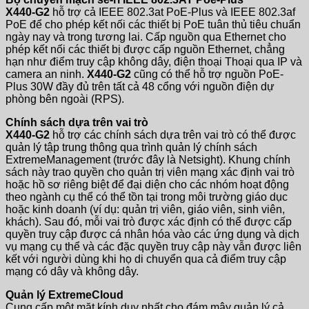
X440-G2
hỗ trợ cả IEEE 802.3at PoE-Plus và IEEE 802.3af
PoE để cho phép kết nối các thiết bị PoE tuân thủ tiêu chuẩn
ngày nay và trong tương lai. Cấp nguồn qua Ethernet cho
phép kết nối các thiết bị được cấp nguồn Ethernet, chẳng
hạn như điểm truy cập không dây, điện thoại Thoại qua IP và
camera an ninh.
X440-G2
cũng có thể hỗ trợ nguồn PoE-
Plus 30W đầy đủ trên tất cả 48 cổng với nguồn điện dự
phòng bên ngoài (RPS).
Chính sách dựa trên vai trò
X440-G2
hỗ trợ các chính sách dựa trên vai trò có thể được
quản lý tập trung thông qua trình quản lý chính sách
ExtremeManagement (trước đây là Netsight). Khung chính
sách này trao quyền cho quản trị viên mạng xác định vai trò
hoặc hồ sơ riêng biệt để đại diện cho các nhóm hoạt động
theo ngành cụ thể có thể tồn tại trong môi trường giáo dục
hoặc kinh doanh (ví dụ: quản trị viên, giáo viên, sinh viên,
khách). Sau đó, mỗi vai trò được xác định có thể được cấp
quyền truy cập được cá nhân hóa vào các ứng dụng và dịch
vụ mạng cụ thể và các đặc quyền truy cập này vẫn được liên
kết với người dùng khi họ di chuyển qua cả điểm truy cập
mạng có dây và không dây.
Quản lý ExtremeCloud
Cung cấp một mặt kính duy nhất cho đám mây quản lý cả