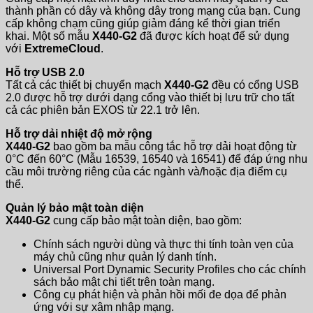
thành phần có dây và không dây trong mạng của bạn. Cung
cấp không chạm cũng giúp giảm đáng kể thời gian triển
khai. Một số mẫu
X440-G2
đã được kích hoạt để sử dụng
với
ExtremeCloud
.
Hỗ trợ USB 2.0
Tất cả các thiết bị chuyển mạch
X440-G2
đều có cổng USB
2.0 được hỗ trợ dưới dạng cổng vào thiết bị lưu trữ cho tất
cả các phiên bản EXOS từ 22.1 trở lên.
Hỗ trợ dải nhiệt độ mở rộng
X440-G2
bao gồm ba mẫu công tắc hỗ trợ dải hoạt động từ
0°C đến 60°C (Mẫu 16539, 16540 và 16541) để đáp ứng nhu
cầu môi trường riêng của các ngành và/hoặc địa điểm cụ
thể.
Quản lý bảo mật toàn diện
X440-G2
cung cấp bảo mật toàn diện, bao gồm:
Chính sách người dùng và thực thi tính toàn vẹn của
máy chủ cũng như quản lý danh tính.
Universal Port Dynamic Security Profiles cho các chính
sách bảo mật chi tiết trên toàn mạng.
Công cụ phát hiện và phản hồi mối đe dọa để phản
ứng với sự xâm nhập mạng.