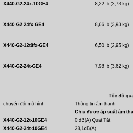
X440-G2-24x-10GE4
8,22 lb (3,73 kg)
X440-G2-24fx-GE4
8,66 lb (3,93 kg)
X440-G2-12t8fx-GE4
6,50 lb (2,95 kg)
X440-G2-24t-GE4
7,98 lb (3,62 kg)
Tốc độ quạ
chuyển đổi mô hình
Thông tin âm thanh
Chịu được áp suất âm th
X440-G2-12t-10GE4
0 dB(A) Quạt Tắt
X440-G2-24t-10GE4
28,1dB(A)