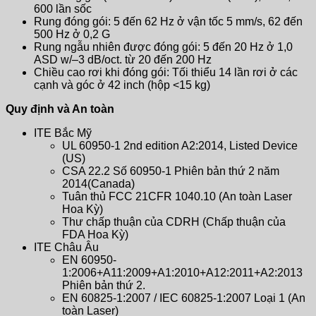
600 lần sốc
Rung đóng gói: 5 đến 62 Hz ở vận tốc 5 mm/s, 62 đến
500 Hz ở 0,2 G
Rung ngẫu nhiên được đóng gói: 5 đến 20 Hz ở 1,0
ASD w/–3 dB/oct. từ 20 đến 200 Hz
Chiều cao rơi khi đóng gói: Tối thiểu 14 lần rơi ở các
cạnh và góc ở 42 inch (hộp <15 kg)
Quy định và An toàn
ITE Bắc Mỹ
UL 60950-1 2nd edition A2:2014, Listed Device
(US)
CSA 22.2 Số 60950-1 Phiên bản thứ 2 năm
2014(Canada)
Tuân thủ FCC 21CFR 1040.10 (An toàn Laser
Hoa Kỳ)
Thư chấp thuận của CDRH (Chấp thuận của
FDA Hoa Kỳ)
ITE Châu Âu
EN 60950-
1:2006+A11:2009+A1:2010+A12:2011+A2:2013
Phiên bản thứ 2.
EN 60825-1:2007 / IEC 60825-1:2007 Loại 1 (An
toàn Laser)