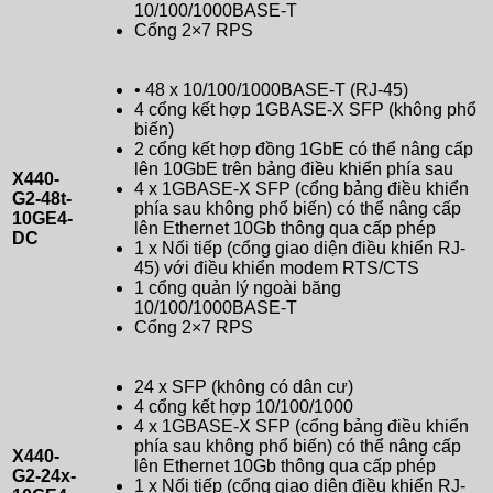
10/100/1000BASE-T
Cổng 2×7 RPS
• 48 x 10/100/1000BASE-T (RJ-45)
4 cổng kết hợp 1GBASE-X SFP (không phổ
biến)
2 cổng kết hợp đồng 1GbE có thể nâng cấp
lên 10GbE trên bảng điều khiển phía sau
X440-
4 x 1GBASE-X SFP (cổng bảng điều khiển
G2-48t-
phía sau không phổ biến) có thể nâng cấp
10GE4-
lên Ethernet 10Gb thông qua cấp phép
DC
1 x Nối tiếp (cổng giao diện điều khiển RJ-
45) với điều khiển modem RTS/CTS
1 cổng quản lý ngoài băng
10/100/1000BASE-T
Cổng 2×7 RPS
24 x SFP (không có dân cư)
4 cổng kết hợp 10/100/1000
4 x 1GBASE-X SFP (cổng bảng điều khiển
phía sau không phổ biến) có thể nâng cấp
X440-
lên Ethernet 10Gb thông qua cấp phép
G2-24x-
1 x Nối tiếp (cổng giao diện điều khiển RJ-