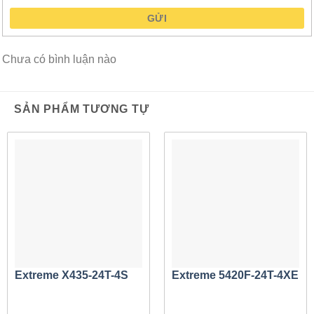
W
. PoE loại bỏ nhu cầu về cáp điện bổ sung và các mạch
GỬI
cần thiết khác để cấp nguồn cho các thiết bị cạnh, chẳng
hạn như điện thoại IP hoặc AP không dây. Dòng
X435
cũng
Chưa có bình luận nào
cung cấp các khả năng sau để giải quyết các nhu cầu riêng
của các thiết bị biên được cấp nguồn:
SẢN PHẨM TƯƠNG TỰ
PoE vĩnh viễn
cho phép duy trì nguồn PoE trong quá
trình khởi động lại công tắc, ngăn không cho các thiết bị
IoT đi kèm bị gián đoạn hoặc khởi động lại trong quá
trình đặt lại công tắc.
PoE nhanh
cho phép cung cấp năng lượng cho các
thiết bị biên hoặc thiết bị IoT được kết nối trước khi hoàn
thành khởi động chuyển đổi, tăng tốc thời gian khởi
động các điểm cuối được cấp nguồn.
Extreme X435-24T-4S
Extreme 5420F-24T-4XE
Đính kèm vải
Có thể sử dụng Fabric Attach trên
X435
để tự động hóa kết