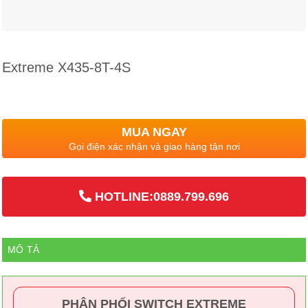
Extreme X435-8T-4S
MUA NGAY
Gọi điện xác nhận và giao hàng tận nơi
HOTLINE:0889.799.696
MÔ TẢ
PHÂN PHỐI SWITCH EXTREME