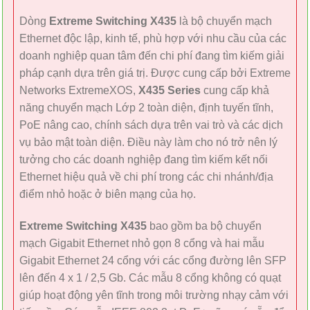
Dòng
Extreme Switching X435
là bộ chuyển mạch
Ethernet độc lập, kinh tế, phù hợp với nhu cầu của các
doanh nghiệp quan tâm đến chi phí đang tìm kiếm giải
pháp cạnh dựa trên giá trị. Được cung cấp bởi Extreme
Networks ExtremeXOS,
X435 Series
cung cấp khả
năng chuyển mạch Lớp 2 toàn diện, định tuyến tĩnh,
PoE nâng cao, chính sách dựa trên vai trò và các dịch
vụ bảo mật toàn diện. Điều này làm cho nó trở nên lý
tưởng cho các doanh nghiệp đang tìm kiếm kết nối
Ethernet hiệu quả về chi phí trong các chi nhánh/địa
điểm nhỏ hoặc ở biên mạng của họ.
Extreme Switching X435
bao gồm ba bộ chuyển
mạch Gigabit Ethernet nhỏ gọn 8 cổng và hai mẫu
Gigabit Ethernet 24 cổng với các cổng đường lên SFP
lên đến 4 x 1 / 2,5 Gb. Các mẫu 8 cổng không có quạt
giúp hoạt động yên tĩnh trong môi trường nhạy cảm với