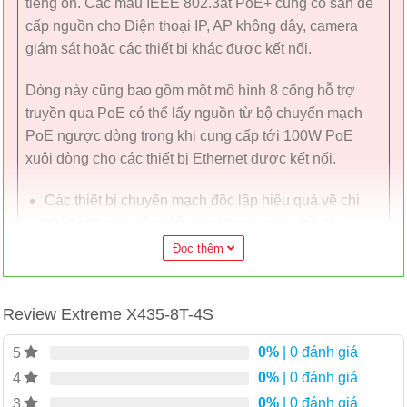
tiếng ồn. Các mẫu IEEE 802.3at PoE+ cũng có sẵn để
cấp nguồn cho Điện thoại IP, AP không dây, camera
giám sát hoặc các thiết bị khác được kết nối.
Dòng này cũng bao gồm một mô hình 8 cổng hỗ trợ
truyền qua PoE có thể lấy nguồn từ bộ chuyển mạch
PoE ngược dòng trong khi cung cấp tới 100W PoE
xuôi dòng cho các thiết bị Ethernet được kết nối.
Các thiết bị chuyển mạch độc lập hiệu quả về chi
phí dành cho việc triển khai trang web nhỏ, chi
nhánh và biên
Đọc thêm
Kết nối Gigabit Ethernet 8 cổng và 24 cổng
4 cổng đường lên Ethernet 1Gb/2.5Gb
Review Extreme X435-8T-4S
Các mô hình PoE/PoE+ để kết nối được cấp nguồn
cho các thiết bị biên
0%
| 0 đánh giá
5
Mô hình không quạt cho hoạt động yên tĩnh – lý
0%
| 0 đánh giá
4
tưởng cho lớp học, văn phòng hoặc địa điểm bán lẻ
0%
| 0 đánh giá
3