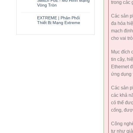
Switch PoE ! Mô Hình Mạng
trong các 
Vòng Tròn
Các sản p
EXTREME | Phân Phối
Thiết Bị Mạng Extreme
đa hóa hi
mạch định 
cho vai tr
Mục đích c
tin cậy, h
Ethernet 
ứng dụng v
Các sản p
các khả nă
có thể đượ
cổng, đượ
Công nghệ 
tự như giả