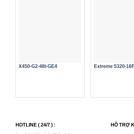
Những lợ
Công tắc
Xếp chồng 
Tối ưu hó
Lựa chọn
Hoạt độn
Mở rộng 
Bảo hành 
X450-G2-48t-GE4
Extreme 5320-16
Tổng q
Nói chung,
Gigabit Et
cả các kiể
hình cổng
HOTLINE ( 24/7 ) :
HỖ TRỢ 
gồm các m