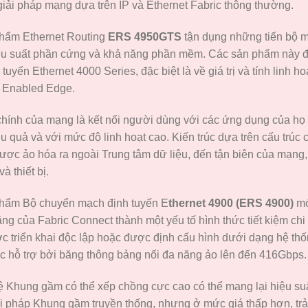
giải pháp mạng dựa trên IP và Ethernet Fabric thông thường.
hẩm Ethernet Routing
ERS 4950GTS
tận dụng những tiến bộ mới
ệu suất phần cứng và khả năng phần mềm. Các sản phẩm này đạ
tuyến Ethernet 4000 Series, đặc biệt là về giá trị và tính linh 
ò Enabled Edge.
hính của mạng là kết nối người dùng với các ứng dụng của họ 
iệu quả và với mức độ linh hoạt cao. Kiến trúc dựa trên cấu trú
được ảo hóa ra ngoài Trung tâm dữ liệu, đến tận biên của mạng
à thiết bị.
hẩm Bộ chuyển mạch định tuyến E
thernet 4900 (ERS 4900)
mớ
ng của Fabric Connect thành một yếu tố hình thức tiết kiệm chi
c triển khai độc lập hoặc được định cấu hình dưới dạng hệ thố
c hỗ trợ bởi băng thông bảng nối đa năng ảo lên đến 416Gbps.
Khung gầm có thể xếp chồng cực cao có thể mang lại hiệu suất,
i pháp Khung gầm truyền thống, nhưng ở mức giá thấp hơn, trả