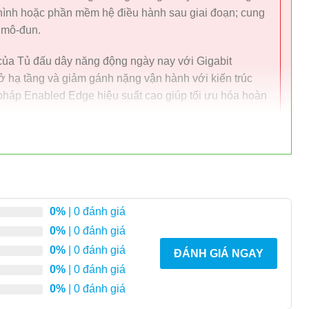
u hình hoặc phần mềm hệ điều hành sau giai đoạn; cung
 mô-đun.
của Tủ đấu dây năng động ngày nay với Gigabit
 hạ tầng và giảm gánh nặng vận hành với kiến ​​trúc
 pháp Enabled Edge hiệu suất cao giúp tối ưu hóa hoàn
 một giải pháp sẵn sàng hỗ trợ cả yêu cầu của ngày
phép doanh nghiệp đảm bảo tương lai với giải pháp ảo
nh hoạt và có độ tin cậy cao, và các sản phẩm
ERS 4900
0%
| 0 đánh giá
ến lược cao, phù hợp với mục đích cho các yêu cầu kết
0%
| 0 đánh giá
cầu được xác định bằng phần mềm đang phát triển và
0%
| 0 đánh giá
ĐÁNH GIÁ NGAY
mạng dựa trên IP và Fabric mang đến cho doanh nghiệp
0%
| 0 đánh giá
 thế bổ sung là dễ dàng chuyển đổi giữa hai bên.
0%
| 0 đánh giá