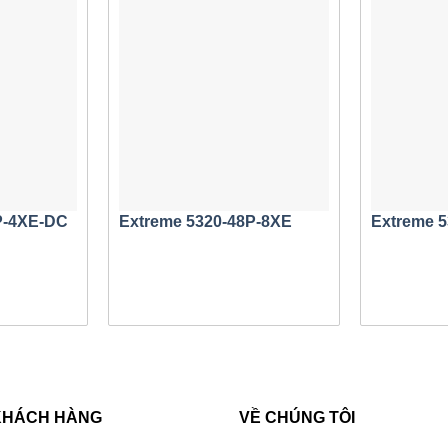
i ích
Tính năng v
 sẵn sàng hội tụ cho Tủ đấu dây và Cạnh mạng
Không chặn, 
linh hoạt trả tiền khi bạn phát triển
Thiết kế thíc
a cho truyền thông nâng cao
giàu tính năn
 PoE hoặc PoE+ để cấp nguồn cho thiết bị
Khung xe cực
g mạng đơn giản hóa
Kết nối vải c
Fabric Services đến Network Edge
Đính kèm vải
trọn đời
Định tuyến IP
P-4XE-DC
Extreme 5320-48P-8XE
Extreme 5
Lĩnh vực thay
uan về sản phẩm
 các sản phẩm Ethernet Routing Switch 4900 cung cấp kết hợp 
hernet cho các đường lên mạng. Các biến thể kiểu máy hỗ trợ 
u máy đều hỗ trợ nguồn AC khả dụng cao tùy chọn (tối đa 2 Bộ n
 khác nhau: kiểu 26 cổng và 50 cổng và mỗi cấu hình có sẵn 
KHÁCH HÀNG
VỀ CHÚNG TÔI
odel sau: