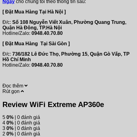
Ngay
cho chúng tôi theo thông tin sau:
[ Đặt Mua Hàng Tại Hà Nội ]
Đ/c:
Số 108 Nguyễn Viết Xuân, Phường Quang Trung,
Quận Hà Đông, TP.Hà Nội
Hotline/Zalo:
0948.40.70.80
[ Đặt Mua Hàng Tại Sài Gòn ]
Đ/c:
736/182 Lê Đức Thọ, Phường 15, Quận Gò Vấp, TP
Hồ Chí Minh
Hotline/Zalo:
0948.40.70.80
Đọc thêm
Rút gọn
Review WiFi Extreme AP360e
5
0%
| 0 đánh giá
4
0%
| 0 đánh giá
3
0%
| 0 đánh giá
2
0%
| 0 đánh giá