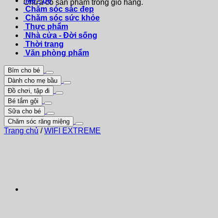
Mẹ - bé
Chưa có sản phẩm trong giỏ hàng.
Chăm sóc sác đẹp
Chăm sóc sức khỏe
Thực phẩm
Nhà cửa - Đời sống
Thời trang
Văn phòng phẩm
Bỉm cho bé
Dành cho mẹ bầu
Đồ chơi, tập đi
Bé tắm gội
Sữa cho bé
Chăm sóc răng miệng
Trang chủ
/
WIFI EXTREME