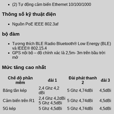
(2) Tự động cảm biến Ethernet 10/100/1000
Thông số kỹ thuật điện
Nguồn PoE IEEE 802.3af
bộ đàm
Tương thích BLE Radio Bluetooth® Low Energy (BLE)
và IEEE® 802.15.4
GPS nội bộ – độ chính xác là 2,5m- 3m trên bầu trời
mở
Mức tăng cao nhất
Chế độ phần
Đài phát thanh
đài 1
đài 3
mềm
2
2,4 Ghz 4,2
Băng tần kép
5 Ghz 4,74dBi
4,5dBi
dBi
2,4 Ghz 4,2dBi
Cảm biến trên R1
5 Ghz 4,74dBi
4,5dBi
5 Ghz 4,5dBi
5G kép
5 Ghz 4,5dBi
5 Ghz 4,74dBi
4,5dBi