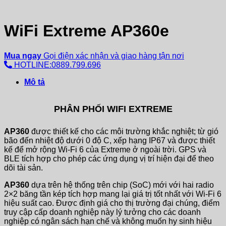
WiFi Extreme AP360e
Mua ngay
Gọi điện xác nhận và giao hàng tận nơi
HOTLINE:0889.799.696
Mô tả
PHÂN PHỐI WIFI EXTREME
AP360
được thiết kế cho các môi trường khắc nghiệt; từ gió
bão đến nhiệt độ dưới 0 độ C, xếp hạng IP67 và được thiết
kế để mở rộng Wi-Fi 6 của Extreme ở ngoài trời. GPS và
BLE tích hợp cho phép các ứng dụng vị trí hiện đại để theo
dõi tài sản.
AP360
dựa trên hệ thống trên chip (SoC) mới với hai radio
2×2 băng tần kép tích hợp mang lại giá trị tốt nhất với Wi-Fi 6
hiệu suất cao. Được định giá cho thị trường đại chúng, điểm
truy cập cấp doanh nghiệp này lý tưởng cho các doanh
nghiệp có ngân sách hạn chế và không muốn hy sinh hiệu