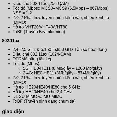
Điều chế 802.11ac (256-QAM)
Tốc độ (Mbps): MCS0–MCS9 (6,5Mbps – 867Mbps),
NSS = 1-2
2×2:2 Phát trực tuyến nhiều kênh vào, nhiều kênh ra
(MIMO)
Hỗ trợ VHT20/VHT40/VHT80
TxBF (Truyền Beamforming)
802.11ax
2,4–2,5 GHz & 5,150–5,850 GHz Tần số hoạt động
Điều chế 802.11ax (1024-QAM)
OFDMA băng tần kép
Tốc độ (Mbps):
5G: HE0-HE11 (8 Mb/giây – 1200 Mb/giây)
2.4G: HE0-HE11 (8Mb/giây – 574Mb/giây)
2×2:2 Phát trực tuyến nhiều kênh vào, nhiều kênh ra
(MIMO)
Hỗ trợ HE20/HE40/HE80 cho 5 GHz
Hỗ trợ HE20/HE40 cho 2,4 GHz
DL SU-MIMO và MU-MIMO
TxBF (Truyền định dạng chùm tia)
giao diện