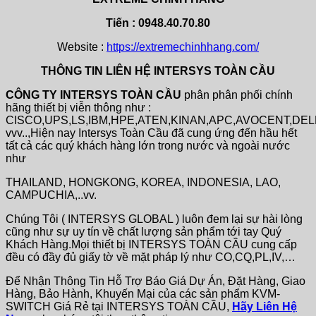
Tiến : 0948.40.70.80
Website :
https://extremechinhhang.com/
THÔNG TIN LIÊN HỆ INTERSYS TOÀN CẦU
CÔNG TY INTERSYS TOÀN CẦU
phân phân phối chính
hãng thiết bị viễn thông như :
CISCO,UPS,LS,IBM,HPE,ATEN,KINAN,APC,AVOCENT,DE
vvv..,Hiện nay Intersys Toàn Cầu đã cung ứng đến hầu hết
tất cả các quý khách hàng lớn trong nước và ngoài nước
như
THAILAND, HONGKONG, KOREA, INDONESIA, LAO,
CAMPUCHIA,..vv.
Chúng Tôi ( INTERSYS GLOBAL ) luôn đem lại sự hài lòng
cũng như sự uy tín về chất lượng sản phẩm tới tay Quý
Khách Hàng.Mọi thiết bị INTERSYS TOÀN CẦU cung cấp
đều có đầy đủ giấy tờ về mặt pháp lý như CO,CQ,PL,IV,…
Để Nhận Thông Tin Hỗ Trợ Báo Giá Dự Án, Đặt Hàng, Giao
Hàng, Bảo Hành, Khuyến Mại của các sản phẩm KVM-
SWITCH Giá Rẻ tại INTERSYS TOÀN CẦU,
Hãy Liên Hệ