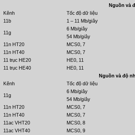
Nguồn và đ
Kênh
Tốc độ dữ liệu
11b
1 – 11 Mb/giây
6 Mb/giây
11g
54 Mb/giây
11n HT20
MCS0, 7
11n HT40
MCS0, 7
11 trục HE20
HE0, 11
11 trục HE40
HE0, 11
Nguồn và độ nh
Kênh
Tốc độ dữ liệu
6 Mb/giây
11g
54 Mb/giây
11n HT20
MCS0, 7
11n HT40
MCS0, 7
11ac VHT20
MCS0, 8
11ac VHT40
MCS0, 9