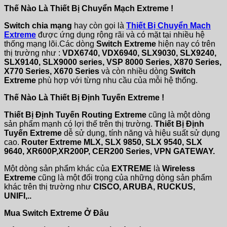
Thế Nào Là Thiết Bị Chuyển Mạch Extreme !
Switch chia mạng
hay còn gọi là
Thiết Bị Chuyển Mạch
Extreme
được ứng dụng rộng rãi và có mặt tại nhiều hệ
thống mạng lõi.Các dòng
Switch Extreme
hiện nay có trên
thị trường như :
VDX6740, VDX6940, SLX9030, SLX9240,
SLX9140, SLX9000 series, VSP 8000 Series, X870 Series,
X770 Series, X670 Series
và còn nhiều dòng
Switch
Extreme
phù hợp với từng nhu cầu của mỗi hệ thống.
Thế Nào Là Thiết Bị Định Tuyến Extreme !
Thiết Bị Định Tuyến Routing Extreme
cũng là một dòng
sản phẩm mạnh có lợi thế trên thị trường.
Thiết Bị Định
Tuyến Extreme
dễ sử dụng, tính năng và hiệu suất sử dụng
cao.
Router Extreme MLX, SLX 9850, SLX 9540, SLX
9640, XR600P,XR200P, CER200 Series, VPN GATEWAY.
Một dòng sản phẩm khác của
EXTREME
là
Wireless
Extreme
cũng là một đối trọng của những dòng sản phẩm
khác trên thị trường như
CISCO, ARUBA, RUCKUS,
UNIFI,..
Mua Switch Extreme Ở Đâu