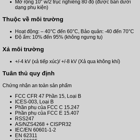
Mở rộng 10″ w/2 trục nghiêng 80 độ (được bán dưới
dạng phụ kiện)
Thuộc về môi trường
Hoạt động: – 40°C đến 60°C, Bảo quản: -40 đến 70°C
Độ ẩm: 10% đến 95% (không ngưng tụ)
Xả môi trường
+/-4 kV (xả tiếp xúc)/ +/-8 kV (Xả qua không khí)
Tuân thủ quy định
Chứng nhận an toàn sản phẩm
FCC CFR 47 Phần 15, Loại B
ICES-003, Loại B
Phần phụ của FCC C 15.247
Phần phụ của FCC E 15.407
RSS247
AS/NZS4268 + CISPR32
IEC/EN 60601-1-2
EN 62311