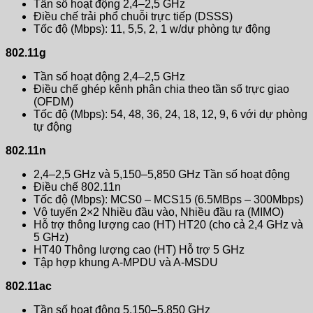
Tần số hoạt động 2,4–2,5 GHz
Điều chế trải phổ chuỗi trực tiếp (DSSS)
Tốc độ (Mbps): 11, 5,5, 2, 1 w/dự phòng tự động
802.11g
Tần số hoạt động 2,4–2,5 GHz
Điều chế ghép kênh phân chia theo tần số trực giao
(OFDM)
Tốc độ (Mbps): 54, 48, 36, 24, 18, 12, 9, 6 với dự phòng
tự động
802.11n
2,4–2,5 GHz và 5,150–5,850 GHz Tần số hoạt động
Điều chế 802.11n
Tốc độ (Mbps): MCS0 – MCS15 (6.5MBps – 300Mbps)
Vô tuyến 2×2 Nhiều đầu vào, Nhiều đầu ra (MIMO)
Hỗ trợ thông lượng cao (HT) HT20 (cho cả 2,4 GHz và
5 GHz)
HT40 Thông lượng cao (HT) Hỗ trợ 5 GHz
Tập hợp khung A-MPDU và A-MSDU
802.11ac
Tần số hoạt động 5.150–5.850 GHz