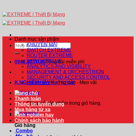
Danh mục sản phẩm
KHUYẾN MÃI
Tìm
SWITCH EXTREME
kiếm:
ROUTER EXTREME
WIFI EXTREME
0948.40.70.80
Tổng đài miễn phí
ANALYTICS AND VISIBILITY
MANAGEMENT & ORCHESTRION
SECURITY AND ACCESS CONTROL
K.NGHIỆM HAY
Hướng dẫn - Mẹo vặt
PHỤ KIỆN EXTREME
Trang chủ
Thanh toán
Chưa có sản phẩm trong giỏ hàng.
Thông tin tuyển dụng
Mua hàng từ xa
Kinh nghiệm hay
Chính sách bảo hành
Giỏ hàng
Combo