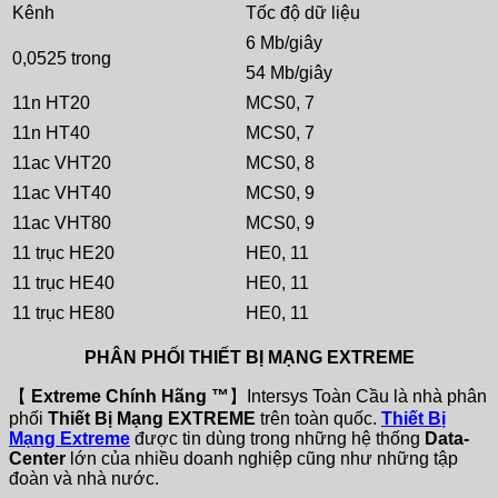
Kênh
Tốc độ dữ liệu
6 Mb/giây
0,0525 trong
54 Mb/giây
11n HT20
MCS0, 7
11n HT40
MCS0, 7
11ac VHT20
MCS0, 8
11ac VHT40
MCS0, 9
11ac VHT80
MCS0, 9
11 trục HE20
HE0, 11
11 trục HE40
HE0, 11
11 trục HE80
HE0, 11
PHÂN PHỐI THIẾT BỊ MẠNG EXTREME
【
Extreme Chính Hãng ™
】Intersys Toàn Cầu là nhà phân
phối
Thiết Bị Mạng EXTREME
trên toàn quốc.
Thiết Bị
Mạng Extreme
được tin dùng trong những hệ thống
Data-
Center
lớn của nhiều doanh nghiệp cũng như những tập
đoàn và nhà nước.