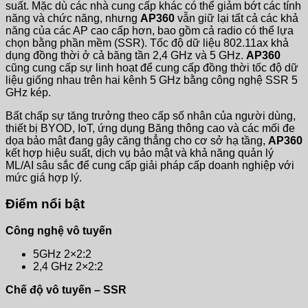
suất. Mặc dù các nhà cung cấp khác có thể giảm bớt các tính
năng và chức năng, nhưng
AP360
vẫn giữ lại tất cả các khả
năng của các AP cao cấp hơn, bao gồm cả radio có thể lựa
chọn bằng phần mềm (SSR). Tốc độ dữ liệu 802.11ax khả
dụng đồng thời ở cả băng tần 2,4 GHz và 5 GHz.
AP360
cũng cung cấp sự linh hoạt để cung cấp đồng thời tốc độ dữ
liệu giống nhau trên hai kênh 5 GHz bằng công nghệ SSR 5
GHz kép.
Bất chấp sự tăng trưởng theo cấp số nhân của người dùng,
thiết bị BYOD, IoT, ứng dụng Băng thông cao và các mối đe
dọa bảo mật đang gây căng thẳng cho cơ sở hạ tầng,
AP360
kết hợp hiệu suất, dịch vụ bảo mật và khả năng quản lý
ML/AI sâu sắc để cung cấp giải pháp cấp doanh nghiệp với
mức giá hợp lý.
Điểm nổi bật
Công nghệ vô tuyến
5GHz 2×2:2
2,4 GHz 2×2:2
Chế độ vô tuyến – SSR