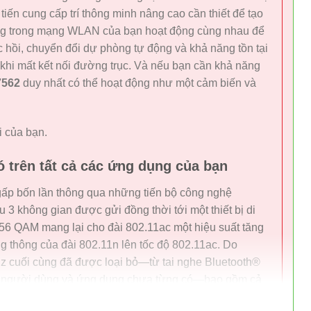
iến cung cấp trí thông minh nâng cao cần thiết để tạo
ầng trong mạng WLAN của bạn hoạt động cùng nhau để
 hồi, chuyển đổi dự phòng tự động và khả năng tồn tại
khi mất kết nối đường trục. Và nếu bạn cần khả năng
7562
duy nhất có thể hoạt động như một cảm biến và
i của bạn.
 trên tất cả các ứng dụng của bạn
ấp bốn lần thông qua những tiến bộ công nghệ
 3 không gian được gửi đồng thời tới một thiết bị di
256 QAM mang lại cho đài 802.11ac một hiệu suất tăng
 thông của đài 802.11n lên tốc độ 802.11ac. Do
Hz cuối cùng đã được loại bỏ—từ tai nghe Bluetooth®
ng người dùng và ứng dụng chưa từng có—bao gồm cả
 bị của riêng bạn (BYOD) và trao quyền cho các nhóm làm