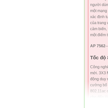
người dùng
một mạng 
xác định t
của trang
cảm biến, 
một điểm tr
AP 7562
—
Tốc độ 
Công nghệ
mới. 3X3 M
động duy n
cường bổ 
802.11ac c
cho đến l
thoại và v