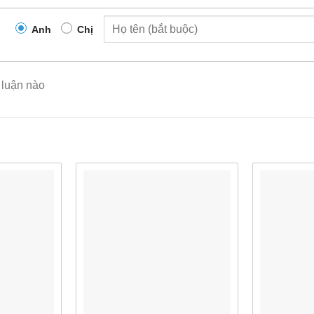
ng VPN và kiểm soát truy cập dựa trên vị trí.
Anh
Chị
i không dây mạnh mẽ hơn
ung cấp cho người dùng của bạn một kết nối không dây mạnh m
 luận nào
orming tạo đường dẫn hiệu quả nhất để truyền dữ liệu giữa điểm
ruyền phát hoạt động độc lập để xác định đường dẫn này. Bây g
Kết quả là kết nối mạnh hơn và truyền dữ liệu nhanh hơn, cải 
 pin của thiết bị di động.
cảm biến WIPS linh hoạt
cách bạn muốn triển khai cảm biến để hỗ trợ các tính năng Ex
n triển khai
AP 7562
làm cảm biến chuyên dụng, các tính năng 
nhau để cho phép một hoặc cả hai radio mang dữ liệu khách hà
ép mà không cần thêm chi phí.
p bằng giọng nói, định vị và đoán