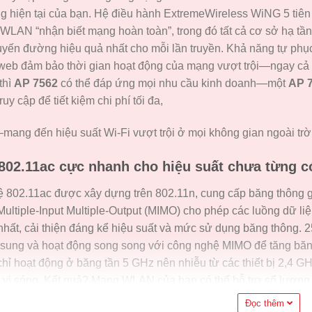
 hiện tại của bạn. Hệ điều hành ExtremeWireless WiNG 5 tiên t
WLAN “nhận biết mạng hoàn toàn”, trong đó tất cả cơ sở hạ t
uyến đường hiệu quả nhất cho mỗi lần truyền. Khả năng tự phục
 web đảm bảo thời gian hoạt động của mạng vượt trội—ngay cả 
thì
AP 7562
có thể đáp ứng mọi nhu cầu kinh doanh—một
AP 
uy cập để tiết kiệm chi phí tối đa,
mang đến hiệu suất Wi-Fi vượt trội ở mọi không gian ngoài trờ
802.11ac cực nhanh cho hiệu suất chưa từng có
 802.11ac được xây dựng trên 802.11n, cung cấp băng thông g
ultiple-Input Multiple-Output (MIMO) cho phép các luồng dữ liệu
hất, cải thiện đáng kể hiệu suất và mức sử dụng băng thông. 
sung và hoạt động song song với công nghệ MIMO để tăng băng
hỉ hoạt động ở băng tần 5 GHz nên nhiễu từ các thiết bị 2,4 G
ò vi sóng. Kết quả? Mạng WLAN của bạn có thể hỗ trợ số lượ
ideo—cho phép bạn tự tin triển khai các sáng kiến ​​Mang thiết
Đọc thêm