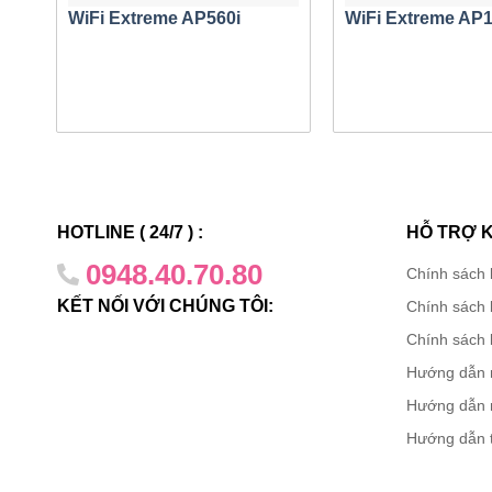
Hỗ trợ chấ
WiFi Extreme AP560i
WiFi Extreme AP
nhiều cuộc
người và t
và ứng dụn
Khả năn
AP 7562
c
bạn dễ dàn
HOTLINE ( 24/7 ) :
HỖ TRỢ 
hoặc chúng
0948.40.70.80
duy nhất.
Chính sách
KẾT NỐI VỚI CHÚNG TÔI:
Chính sách 
MeshCon
Chính sách 
Là công t
Hướng dẫn 
điểm truy
Hướng dẫn 
vượt trội 
Hướng dẫn 
mọi lúc. 
cách an to