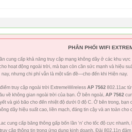
PHÂN PHỐI WIFI EXTREM
ần cung cấp khả năng truy cập mạng không dây ở các khu vực n
cho hoạt động ngoài trời, mà bạn còn cần sức mạnh và hiệu suấ
 nay, nhưng chi phí vẫn là một vấn đề—cho đến khi Hiện nay.
 điểm truy cập ngoài trời ExtremeWireless
AP 7562
802.11ac từ
u về không gian ngoài trời của bạn. Ở bên ngoài,
AP 7562
cun
yết và gió bão cho đến nhiệt độ dưới 0 độ C. Ở bên trong, bạn
hông dây hiệu suất cao, liền mạch, đáng tin cậy và an toàn ch
ac cung cấp băng thông gấp bốn lần ‘n’ cho tốc độ cực nhanh,
truy cập thông tin trong ứng dụng kinh doanh. Đài 802.11n đảm 