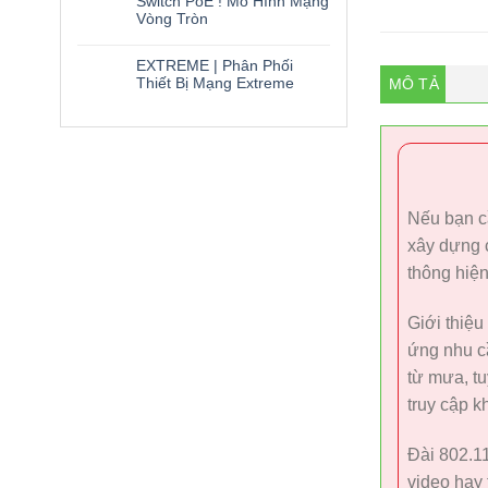
Switch PoE ! Mô Hình Mạng
Vòng Tròn
EXTREME | Phân Phối
Thiết Bị Mạng Extreme
MÔ TẢ
Nếu bạn c
xây dựng 
thông hiện
Giới thiệu
ứng nhu cầ
từ mưa, tu
truy cập k
Đài 802.11
video hay 