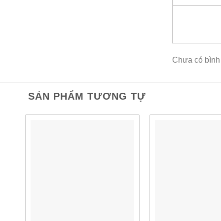
RADIUS, cổ
Kết nố
AP 7562
c
Chưa có bình
tia. Beamf
tạo chùm t
âm thanh. 
SẢN PHẨM TƯƠNG TỰ
năng lượng
Hỗ trợ 
Bạn chọn 
có thể chọ
song với 
băng tần k
Truy cậ