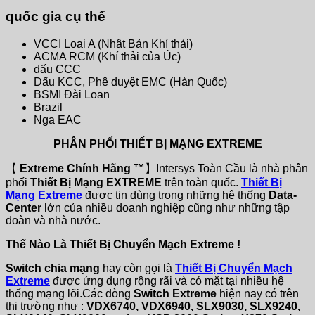
quốc gia cụ thể
VCCI Loại A (Nhật Bản Khí thải)
ACMA RCM (Khí thải của Úc)
dấu CCC
Dấu KCC, Phê duyệt EMC (Hàn Quốc)
BSMI Đài Loan
Brazil
Nga EAC
PHÂN PHỐI THIẾT BỊ MẠNG EXTREME
【
Extreme Chính Hãng ™
】Intersys Toàn Cầu là nhà phân
phối
Thiết Bị Mạng EXTREME
trên toàn quốc.
Thiết Bị
Mạng Extreme
được tin dùng trong những hệ thống
Data-
Center
lớn của nhiều doanh nghiệp cũng như những tập
đoàn và nhà nước.
Thế Nào Là Thiết Bị Chuyển Mạch Extreme !
Switch chia mạng
hay còn gọi là
Thiết Bị Chuyển Mạch
Extreme
được ứng dụng rộng rãi và có mặt tại nhiều hệ
thống mạng lõi.Các dòng
Switch Extreme
hiện nay có trên
thị trường như :
VDX6740, VDX6940, SLX9030, SLX9240,