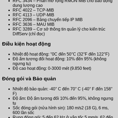
RFC 3434 – Phần mở rộng RMON MIB cho báo động
dung lượng cao
RFC 4022 – TCP-MIB
RFC 4113 – UDP-MIB
RFC 2096 – Bảng chuyển tiếp IP MIB
RFC 3636 – MAU MIB
RFC 3289 – Cơ sở thông tin quản lý cho kiến ​​trúc
DiffServ (chỉ đọc)
Điều kiện hoạt động
Nhiệt độ hoạt động: °0C đến 50°C (32°F đến 122°F)
Độ ẩm tương đối hoạt động: 10% đến 95% (không
ngưng tụ)
Độ cao hoạt động: 0-3000 mét (9.850 feet)
Đóng gói và Bảo quản
Nhiệt độ bảo quản: -40° C đến 70° C (-40° F đến 158°
F)
Độ ẩm: Độ ẩm tương đối 10% đến 95%, không ngưng
tụ
Sốc đóng gói (nửa hình sin): 180 m/s2 (18 G), 6 ms,
600 lần sốc
Rung đóng gói: 5 đến 62 Hz ở vận tốc 5 mm/s, 62 đến