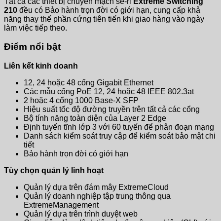
Tất cả các thiết bị chuyển mạch sê-ri
Extreme Switching
210
đều có Bảo hành trọn đời có giới hạn, cung cấp khả
năng thay thế phần cứng tiên tiến khi giao hàng vào ngày
làm việc tiếp theo.
Điểm nổi bật
Liên kết kinh doanh
12, 24 hoặc 48 cổng Gigabit Ethernet
Các mẫu cổng PoE 12, 24 hoặc 48 IEEE 802.3at
2 hoặc 4 cổng 1000 Base-X SFP
Hiệu suất tốc độ đường truyền trên tất cả các cổng
Bộ tính năng toàn diện của Layer 2 Edge
Định tuyến tĩnh lớp 3 với 60 tuyến để phân đoạn mạng
Danh sách kiểm soát truy cập để kiểm soát bảo mật chi
tiết
Bảo hành trọn đời có giới hạn
Tùy chọn quản lý linh hoạt
Quản lý dựa trên đám mây ExtremeCloud
Quản lý doanh nghiệp tập trung thông qua
ExtremeManagement
Quản lý dựa trên trình duyệt web