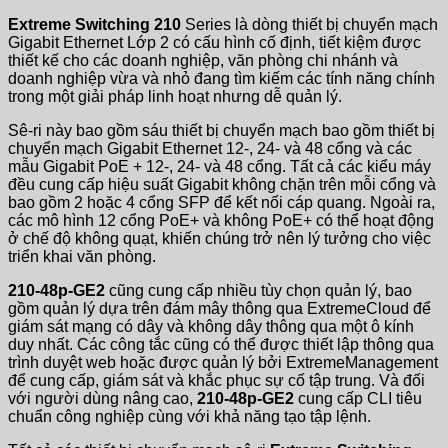
Extreme Switching 210
Series là dòng thiết bị chuyển mạch
Gigabit Ethernet Lớp 2 có cấu hình cố định, tiết kiệm được
thiết kế cho các doanh nghiệp, văn phòng chi nhánh và
doanh nghiệp vừa và nhỏ đang tìm kiếm các tính năng chính
trong một giải pháp linh hoạt nhưng dễ quản lý.
Sê-ri này bao gồm sáu thiết bị chuyển mạch bao gồm thiết bị
chuyển mạch Gigabit Ethernet 12-, 24- và 48 cổng và các
mẫu Gigabit PoE + 12-, 24- và 48 cổng. Tất cả các kiểu máy
đều cung cấp hiệu suất Gigabit không chặn trên mỗi cổng và
bao gồm 2 hoặc 4 cổng SFP để kết nối cáp quang. Ngoài ra,
các mô hình 12 cổng PoE+ và không PoE+ có thể hoạt động
ở chế độ không quạt, khiến chúng trở nên lý tưởng cho việc
triển khai văn phòng.
210-48p-GE2
cũng cung cấp nhiều tùy chọn quản lý, bao
gồm quản lý dựa trên đám mây thông qua ExtremeCloud để
giám sát mạng có dây và không dây thông qua một ô kính
duy nhất. Các công tắc cũng có thể được thiết lập thông qua
trình duyệt web hoặc được quản lý bởi ExtremeManagement
để cung cấp, giám sát và khắc phục sự cố tập trung. Và đối
với người dùng nâng cao,
210-48p-GE2
cung cấp CLI tiêu
chuẩn công nghiệp cùng với khả năng tạo tập lệnh.