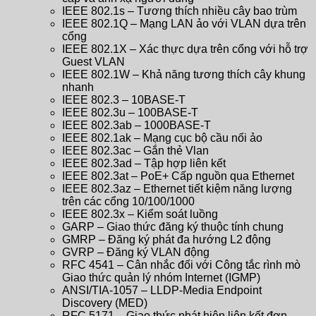
IEEE 802.1s – Tương thích nhiều cây bao trùm
IEEE 802.1Q – Mạng LAN ảo với VLAN dựa trên
cổng
IEEE 802.1X – Xác thực dựa trên cổng với hỗ trợ
Guest VLAN
IEEE 802.1W – Khả năng tương thích cây khung
nhanh
IEEE 802.3 – 10BASE-T
IEEE 802.3u – 100BASE-T
IEEE 802.3ab – 1000BASE-T
IEEE 802.1ak – Mạng cục bộ cầu nối ảo
IEEE 802.3ac – Gắn thẻ Vlan
IEEE 802.3ad – Tập hợp liên kết
IEEE 802.3at – PoE+ Cấp nguồn qua Ethernet
IEEE 802.3az – Ethernet tiết kiệm năng lượng
trên các cổng 10/100/1000
IEEE 802.3x – Kiểm soát luồng
GARP – Giao thức đăng ký thuộc tính chung
GMRP – Đăng ký phát đa hướng L2 động
GVRP – Đăng ký VLAN động
RFC 4541 – Cân nhắc đối với Công tắc rình mò
Giao thức quản lý nhóm Internet (IGMP)
ANSI/TIA-1057 – LLDP-Media Endpoint
Discovery (MED)
RFC 5171 – Giao thức phát hiện liên kết đơn