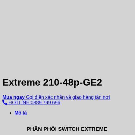
Extreme 210-48p-GE2
Mua ngay
Gọi điện xác nhận và giao hàng tận nơi
HOTLINE:0889.799.696
Mô tả
PHÂN PHỐI SWITCH EXTREME