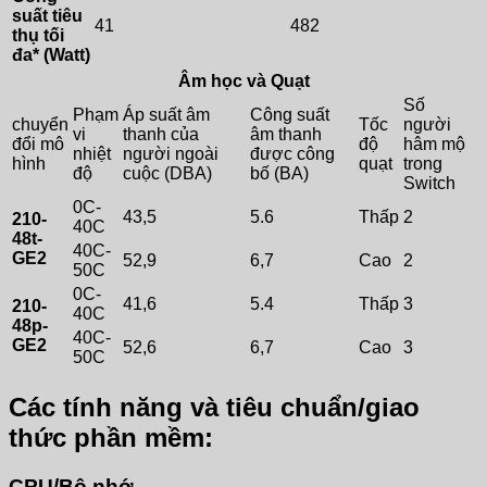
suất tiêu
41
482
thụ tối
đa* (Watt)
Âm học và Quạt
Số
Phạm
Áp suất âm
Công suất
chuyển
Tốc
người
vi
thanh của
âm thanh
đổi mô
độ
hâm mộ
nhiệt
người ngoài
được công
hình
quạt
trong
độ
cuộc (DBA)
bố (BA)
Switch
0C-
43,5
5.6
Thấp
2
210-
40C
48t-
40C-
GE2
52,9
6,7
Cao
2
50C
0C-
41,6
5.4
Thấp
3
210-
40C
48p-
40C-
GE2
52,6
6,7
Cao
3
50C
Các tính năng và tiêu chuẩn/giao
thức phần mềm:
CPU/Bộ nhớ