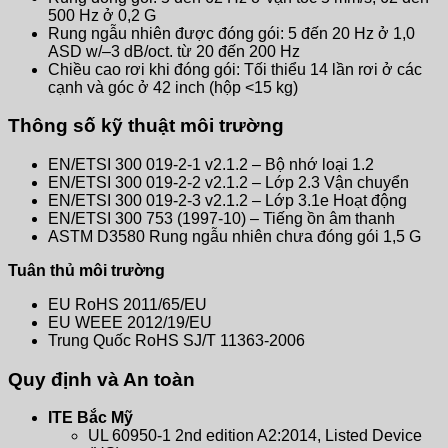
500 Hz ở 0,2 G
Rung ngẫu nhiên được đóng gói: 5 đến 20 Hz ở 1,0
ASD w/–3 dB/oct. từ 20 đến 200 Hz
Chiều cao rơi khi đóng gói: Tối thiểu 14 lần rơi ở các
cạnh và góc ở 42 inch (hộp <15 kg)
Thông số kỹ thuật môi trường
EN/ETSI 300 019-2-1 v2.1.2 – Bộ nhớ loại 1.2
EN/ETSI 300 019-2-2 v2.1.2 – Lớp 2.3 Vận chuyển
EN/ETSI 300 019-2-3 v2.1.2 – Lớp 3.1e Hoạt động
EN/ETSI 300 753 (1997-10) – Tiếng ồn âm thanh
ASTM D3580 Rung ngẫu nhiên chưa đóng gói 1,5 G
Tuân thủ môi trường
EU RoHS 2011/65/EU
EU WEEE 2012/19/EU
Trung Quốc RoHS SJ/T 11363-2006
Quy định và An toàn
ITE Bắc Mỹ
UL 60950-1 2nd edition A2:2014, Listed Device