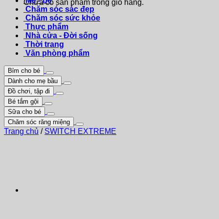
Mẹ - bé
Chưa có sản phẩm trong giỏ hàng.
Chăm sóc sác đẹp
Chăm sóc sức khỏe
Thực phẩm
Nhà cửa - Đời sống
Thời trang
Văn phòng phẩm
Bỉm cho bé
Dành cho mẹ bầu
Đồ chơi, tập đi
Bé tắm gội
Sữa cho bé
Chăm sóc răng miệng
Trang chủ
/
SWITCH EXTREME