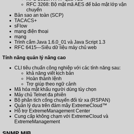
RFC 3268: Bộ mật mã AES để bảo mật lớp vận
chuyển
Bản sao an toàn (SCP)
TACACS+
sFlow
mạng điện thoại
mạng
Trình cắm Java 1.6.0_01 và Java Script 1.3
RFC 6415—Siêu dữ liệu máy chủ web
Tính năng quản lý nâng cao
CLI tiêu chuẩn công nghiệp với các tính năng sau:
khả năng viết kịch bản
Hoàn thành lệnh
Trợ giúp theo ngữ cảnh
Mã hóa mật khẩu người dùng tùy chọn
Máy chủ Telnet đa phiên
Bộ phân tích cổng chuyển đổi từ xa (RSPAN)
Quản lý dựa trên đám mây ExtremeCloud™
Hỗ trợ ExtremeManagement Center
Cung cấp không chạm với ExtremeCloud và
ExtremeManagement
SNMP MIB