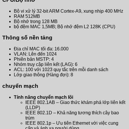
Bộ vi xử lý 32-bit ARM Cortex-A9, xung nhịp 400 MHz
RAM 512MB
Bộ nhớ trong 128 MB
bộ đệm MAC 1,5MB; Bộ nhớ đệm L2 128K (CPU)
Thông số nền tảng
Địa chỉ MAC tối đa: 16.000
VLAN: Lên đến 1024
Phiên bản MSTP: 4
Nhóm truy cập liên kết (LAG): 6
ACL: 100 với 1023 quy tắc trên mỗi danh sách
Lớp giao thông (Hàng đợi): 8
chuyển mạch
Tính năng chuyển mạch lõi
IEEE 802.1AB – Giao thức khám phá lớp liên kết
(LLDP)
IEEE 802.1D – Khả năng tương thích cây bao
trùm
IEEE 802.1p – Ưu tiên Ethernet với việc cung
cấp và ánh xạ người dùng