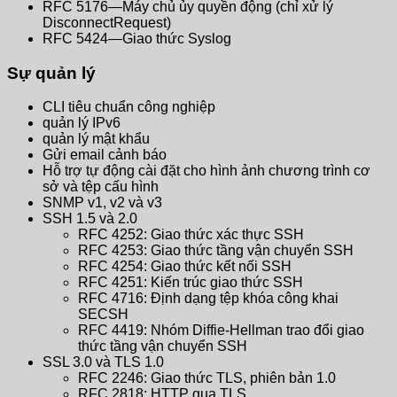
RFC 5176—Máy chủ ủy quyền động (chỉ xử lý
DisconnectRequest)
RFC 5424—Giao thức Syslog
Sự quản lý
CLI tiêu chuẩn công nghiệp
quản lý IPv6
quản lý mật khẩu
Gửi email cảnh báo
Hỗ trợ tự động cài đặt cho hình ảnh chương trình cơ
sở và tệp cấu hình
SNMP v1, v2 và v3
SSH 1.5 và 2.0
RFC 4252: Giao thức xác thực SSH
RFC 4253: Giao thức tầng vận chuyển SSH
RFC 4254: Giao thức kết nối SSH
RFC 4251: Kiến trúc giao thức SSH
RFC 4716: Định dạng tệp khóa công khai
SECSH
RFC 4419: Nhóm Diffie-Hellman trao đổi giao
thức tầng vận chuyển SSH
SSL 3.0 và TLS 1.0
RFC 2246: Giao thức TLS, phiên bản 1.0
RFC 2818: HTTP qua TLS