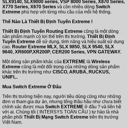
SLX9140, SLX9000 series, VSP 8000 Series, X870 Series,
X770 Series, X670 Series
và còn nhiều dòng
Switch
Extreme
phù hợp với từng nhu cầu của mỗi hệ thống.
Thế Nào Là Thiết Bị Định Tuyến Extreme !
Thiết Bị Định Tuyến Routing Extreme
cũng là một dòng
sản phẩm mạnh có lợi thế trên thị trường.
Thiết Bị Định
Tuyến Extreme
dễ sử dụng, tính năng và hiệu suất sử dụng
cao.
Router Extreme MLX, SLX 9850, SLX 9540, SLX
9640, XR600P,XR200P, CER200 Series, VPN GATEWAY.
Một dòng sản phẩm khác của
EXTREME
là
Wireless
Extreme
cũng là một đối trọng của những dòng sản phẩm
khác trên thị trường như
CISCO, ARUBA, RUCKUS,
UNIFI,..
Mua Switch Extreme Ở Đâu
Trên thị trường hiện nay, người tiêu dùng cũng như những
đơn vị tham gia dự án, nhưng tổng thầu hầu như chưa biết
chính xác được mua
Switch EXTREME
ở đâu ? và liên hệ
với ai. Chúng tối ( INTERSYS TOÀN CẦU ) tự hào là nhà
phân phối
Thiết Bị Mạng Switch Extreme
trên thị trường
Việt Nam.