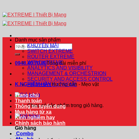
Danh mục sản phẩm
KHUYẾN MÃI
Tìm
SWITCH EXTREME
kiếm:
ROUTER EXTREME
WIFI EXTREME
0948.40.70.80
Tổng đài miễn phí
ANALYTICS AND VISIBILITY
MANAGEMENT & ORCHESTRION
SECURITY AND ACCESS CONTROL
K.NGHIỆM HAY
Hướng dẫn - Mẹo vặt
PHỤ KIỆN EXTREME
Trang chủ
Thanh toán
Chưa có sản phẩm trong giỏ hàng.
Thông tin tuyển dụng
Mua hàng từ xa
Kinh nghiệm hay
Chính sách bảo hành
Giỏ hàng
Combo