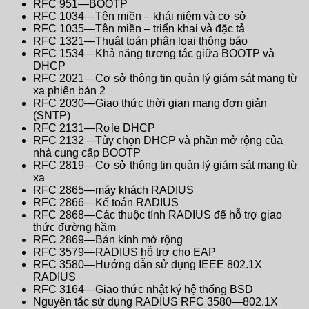
RFC 951—BOOTP
RFC 1034—Tên miền – khái niệm và cơ sở
RFC 1035—Tên miền – triển khai và đặc tả
RFC 1321—Thuật toán phân loại thông báo
RFC 1534—Khả năng tương tác giữa BOOTP và
DHCP
RFC 2021—Cơ sở thông tin quản lý giám sát mạng từ
xa phiên bản 2
RFC 2030—Giao thức thời gian mạng đơn giản
(SNTP)
RFC 2131—Rơle DHCP
RFC 2132—Tùy chọn DHCP và phần mở rộng của
nhà cung cấp BOOTP
RFC 2819—Cơ sở thông tin quản lý giám sát mạng từ
xa
RFC 2865—máy khách RADIUS
RFC 2866—Kế toán RADIUS
RFC 2868—Các thuộc tính RADIUS để hỗ trợ giao
thức đường hầm
RFC 2869—Bán kính mở rộng
RFC 3579—RADIUS hỗ trợ cho EAP
RFC 3580—Hướng dẫn sử dụng IEEE 802.1X
RADIUS
RFC 3164—Giao thức nhật ký hệ thống BSD
Nguyên tắc sử dụng RADIUS RFC 3580—802.1X