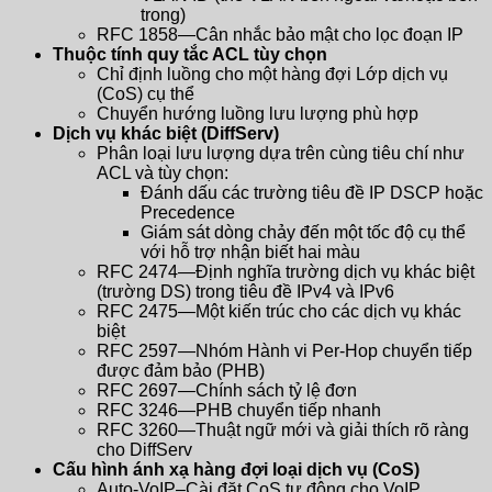
trong)
RFC 1858—Cân nhắc bảo mật cho lọc đoạn IP
Thuộc tính quy tắc ACL tùy chọn
Chỉ định luồng cho một hàng đợi Lớp dịch vụ
(CoS) cụ thể
Chuyển hướng luồng lưu lượng phù hợp
Dịch vụ khác biệt (DiffServ)
Phân loại lưu lượng dựa trên cùng tiêu chí như
ACL và tùy chọn:
Đánh dấu các trường tiêu đề IP DSCP hoặc
Precedence
Giám sát dòng chảy đến một tốc độ cụ thể
với hỗ trợ nhận biết hai màu
RFC 2474—Định nghĩa trường dịch vụ khác biệt
(trường DS) trong tiêu đề IPv4 và IPv6
RFC 2475—Một kiến ​​trúc cho các dịch vụ khác
biệt
RFC 2597—Nhóm Hành vi Per-Hop chuyển tiếp
được đảm bảo (PHB)
RFC 2697—Chính sách tỷ lệ đơn
RFC 3246—PHB chuyển tiếp nhanh
RFC 3260—Thuật ngữ mới và giải thích rõ ràng
cho DiffServ
Cấu hình ánh xạ hàng đợi loại dịch vụ (CoS)
Auto-VoIP–Cài đặt CoS tự động cho VoIP