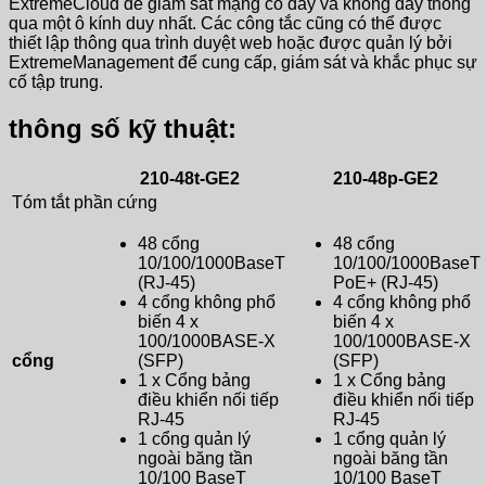
ExtremeCloud để giám sát mạng có dây và không dây thông
qua một ô kính duy nhất. Các công tắc cũng có thể được
thiết lập thông qua trình duyệt web hoặc được quản lý bởi
ExtremeManagement để cung cấp, giám sát và khắc phục sự
cố tập trung.
thông số kỹ thuật:
210-48t-GE2
210-48p-GE2
Tóm tắt phần cứng
48 cổng
48 cổng
10/100/1000BaseT
10/100/1000BaseT
(RJ-45)
PoE+ (RJ-45)
4 cổng không phổ
4 cổng không phổ
biến 4 x
biến 4 x
100/1000BASE-X
100/1000BASE-X
cổng
(SFP)
(SFP)
1 x Cổng bảng
1 x Cổng bảng
điều khiển nối tiếp
điều khiển nối tiếp
RJ-45
RJ-45
1 cổng quản lý
1 cổng quản lý
ngoài băng tần
ngoài băng tần
10/100 BaseT
10/100 BaseT