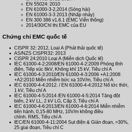
EN 55024: 2010
EN 61000-3-2,2014 (Sóng hài)
EN 61000-3-3 2013 (Nhấp nháy)
EN 300 386 v1.6.1 (EMC Viễn thông)
2014/30/Chỉ thị EMC của EU
Chứng chỉ EMC quốc tế
CISPR 32: 2012, Loại A (Phát thải quốc tế)
AS/NZS CISPR32: 2013
CISPR 24:2010 Loại A (Miễn dịch Quốc tế)
IEC 61000-4-2:2008/EN 61000-4-2:2009 Phóng tĩnh
điện, Tiếp xúc 8kV, Không khí 15 kV, Tiêu chí A
IEC 61000-4-3:2010/EN 61000-4-3:2006 +A1:2008
+A2:2010 Miễn nhiễm bức xạ 10V/m, Tiêu chí A
IEC 61000-4-4:2012. / EN 61000-4-4:2012 Nổ tức thời,
1 kV, Tiêu chí A
IEC 61000-4-5:2014 /EN 61000-4-5:2014 Tăng đột
biến, 2 kV LL, 2 kV LG, Cấp 3, Tiêu chí A
IEC 61000-4-6:2013/EN 61000-4-6:2014 Miễn nhiễm
tiến hành, 0,15-80 MHz, 10V/m không điều
chỉnh. RMS, Tiêu chí A
IEC/EN 61000-4-11:2004 Sụt ​​điện & Gián đoạn, >30%,
25 giai đoạn, Tiêu chí C