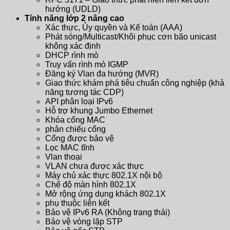
hướng (UDLD)
Tính năng lớp 2 nâng cao
Xác thực, Ủy quyền và Kế toán (AAA)
Phát sóng/Multicast/Khôi phục cơn bão unicast
không xác định
DHCP rình mò
Truy vấn rình mò IGMP
Đăng ký Vlan đa hướng (MVR)
Giao thức khám phá tiêu chuẩn công nghiệp (khả
năng tương tác CDP)
API phân loại IPv6
Hỗ trợ khung Jumbo Ethernet
Khóa cổng MAC
phản chiếu cổng
Cổng được bảo vệ
Lọc MAC tĩnh
Vlan thoại
VLAN chưa được xác thực
Máy chủ xác thực 802.1X nội bộ
Chế độ màn hình 802.1X
Mở rộng ứng dụng khách 802.1X
phụ thuộc liên kết
Bảo vệ IPv6 RA (Không trạng thái)
Bảo vệ vòng lặp STP