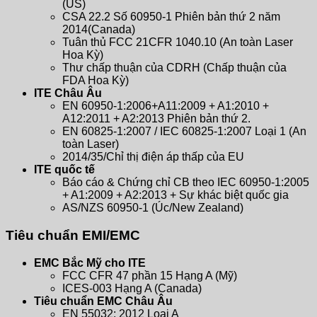
(US)
CSA 22.2 Số 60950-1 Phiên bản thứ 2 năm
2014(Canada)
Tuân thủ FCC 21CFR 1040.10 (An toàn Laser
Hoa Kỳ)
Thư chấp thuận của CDRH (Chấp thuận của
FDA Hoa Kỳ)
ITE Châu Âu
EN 60950-1:2006+A11:2009 + A1:2010 +
A12:2011 + A2:2013 Phiên bản thứ 2.
EN 60825-1:2007 / IEC 60825-1:2007 Loại 1 (An
toàn Laser)
2014/35/Chỉ thị điện áp thấp của EU
ITE quốc tế
Báo cáo & Chứng chỉ CB theo IEC 60950-1:2005
+ A1:2009 + A2:2013 + Sự khác biệt quốc gia
AS/NZS 60950-1 (Úc/New Zealand)
Tiêu chuẩn EMI/EMC
EMC Bắc Mỹ cho ITE
FCC CFR 47 phần 15 Hạng A (Mỹ)
ICES-003 Hạng A (Canada)
Tiêu chuẩn EMC Châu Âu
EN 55032: 2012 Loại A