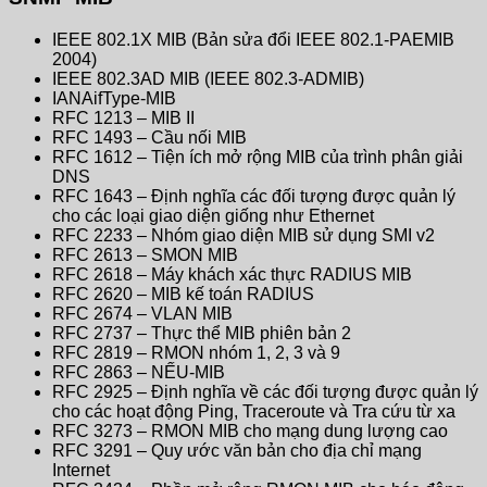
IEEE 802.1X MIB (Bản sửa đổi IEEE 802.1-PAEMIB
2004)
IEEE 802.3AD MIB (IEEE 802.3-ADMIB)
IANAifType-MIB
RFC 1213 – MIB II
RFC 1493 – Cầu nối MIB
RFC 1612 – Tiện ích mở rộng MIB của trình phân giải
DNS
RFC 1643 – Định nghĩa các đối tượng được quản lý
cho các loại giao diện giống như Ethernet
RFC 2233 – Nhóm giao diện MIB sử dụng SMI v2
RFC 2613 – SMON MIB
RFC 2618 – Máy khách xác thực RADIUS MIB
RFC 2620 – MIB kế toán RADIUS
RFC 2674 – VLAN MIB
RFC 2737 – Thực thể MIB phiên bản 2
RFC 2819 – RMON nhóm 1, 2, 3 và 9
RFC 2863 – NẾU-MIB
RFC 2925 – Định nghĩa về các đối tượng được quản lý
cho các hoạt động Ping, Traceroute và Tra cứu từ xa
RFC 3273 – RMON MIB cho mạng dung lượng cao
RFC 3291 – Quy ước văn bản cho địa chỉ mạng
Internet