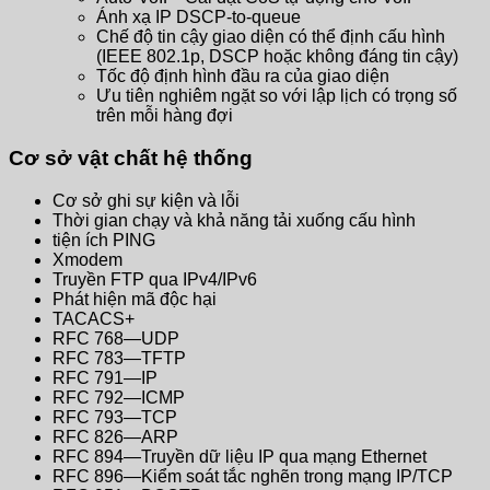
Ánh xạ IP DSCP-to-queue
Chế độ tin cậy giao diện có thể định cấu hình
(IEEE 802.1p, DSCP hoặc không đáng tin cậy)
Tốc độ định hình đầu ra của giao diện
Ưu tiên nghiêm ngặt so với lập lịch có trọng số
trên mỗi hàng đợi
Cơ sở vật chất hệ thống
Cơ sở ghi sự kiện và lỗi
Thời gian chạy và khả năng tải xuống cấu hình
tiện ích PING
Xmodem
Truyền FTP qua IPv4/IPv6
Phát hiện mã độc hại
TACACS+
RFC 768—UDP
RFC 783—TFTP
RFC 791—IP
RFC 792—ICMP
RFC 793—TCP
RFC 826—ARP
RFC 894—Truyền dữ liệu IP qua mạng Ethernet
RFC 896—Kiểm soát tắc nghẽn trong mạng IP/TCP