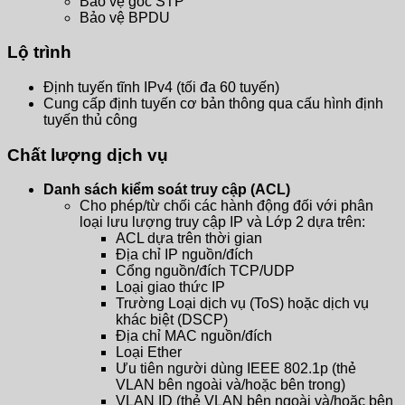
Bảo vệ gốc STP
Bảo vệ BPDU
Lộ trình
Định tuyến tĩnh IPv4 (tối đa 60 tuyến)
Cung cấp định tuyến cơ bản thông qua cấu hình định
tuyến thủ công
Chất lượng dịch vụ
Danh sách kiểm soát truy cập (ACL)
Cho phép/từ chối các hành động đối với phân
loại lưu lượng truy cập IP và Lớp 2 dựa trên:
ACL dựa trên thời gian
Địa chỉ IP nguồn/đích
Cổng nguồn/đích TCP/UDP
Loại giao thức IP
Trường Loại dịch vụ (ToS) hoặc dịch vụ
khác biệt (DSCP)
Địa chỉ MAC nguồn/đích
Loại Ether
Ưu tiên người dùng IEEE 802.1p (thẻ
VLAN bên ngoài và/hoặc bên trong)
VLAN ID (thẻ VLAN bên ngoài và/hoặc bên