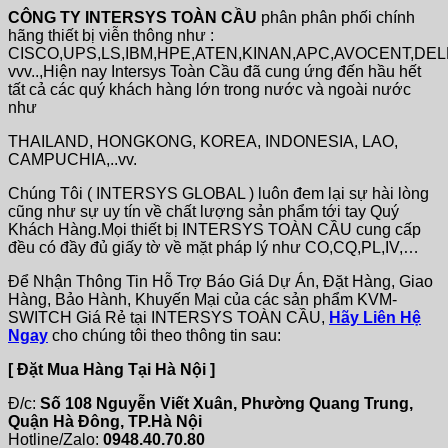
CÔNG TY INTERSYS TOÀN CẦU
phân phân phối chính
hãng thiết bị viễn thông như :
CISCO,UPS,LS,IBM,HPE,ATEN,KINAN,APC,AVOCENT,DE
vvv..,Hiện nay Intersys Toàn Cầu đã cung ứng đến hầu hết
tất cả các quý khách hàng lớn trong nước và ngoài nước
như
THAILAND, HONGKONG, KOREA, INDONESIA, LAO,
CAMPUCHIA,..vv.
Chúng Tôi ( INTERSYS GLOBAL ) luôn đem lại sự hài lòng
cũng như sự uy tín về chất lượng sản phẩm tới tay Quý
Khách Hàng.Mọi thiết bị INTERSYS TOÀN CẦU cung cấp
đều có đầy đủ giấy tờ về mặt pháp lý như CO,CQ,PL,IV,…
Để Nhận Thông Tin Hỗ Trợ Báo Giá Dự Án, Đặt Hàng, Giao
Hàng, Bảo Hành, Khuyến Mại của các sản phẩm KVM-
SWITCH Giá Rẻ tại INTERSYS TOÀN CẦU,
Hãy Liên Hệ
Ngay
cho chúng tôi theo thông tin sau:
[ Đặt Mua Hàng Tại Hà Nội ]
Đ/c:
Số 108 Nguyễn Viết Xuân, Phường Quang Trung,
Quận Hà Đông, TP.Hà Nội
Hotline/Zalo:
0948.40.70.80