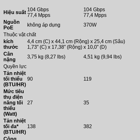
104 Gbps
104 Gbps
Hiệu suất
77,4 Mpps
77,4 Mpps
Nguồn
không áp dụng
370W
PoE
Thuộc vật chất
kích
4,4 cm (C) x 44,1 cm (Rộng) x 25,4 cm (Sâu)
thước
1,73” (C) x 17,38” (Rộng) x 10,0” (D)
Cân
3,75 kg (8,27 lbs)
4,51 kg (9,94 lbs)
nặng
Quyền lực
Tản nhiệt
tối thiểu
90
119
(BTU/HR)
Mức tiêu
thụ điện
năng tối
27
35
thiểu
(Watt)
Tản nhiệt
tối đa*
138
382
(BTU/HR)
Công