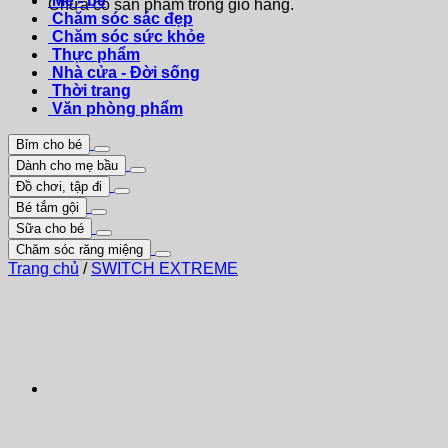
Mẹ - bé
Chưa có sản phẩm trong giỏ hàng.
Chăm sóc sác đẹp
Chăm sóc sức khỏe
Thực phẩm
Nhà cửa - Đời sống
Thời trang
Văn phòng phẩm
Bỉm cho bé
Dành cho mẹ bầu
Đồ chơi, tập đi
Bé tắm gội
Sữa cho bé
Chăm sóc răng miệng
Trang chủ
/
SWITCH EXTREME