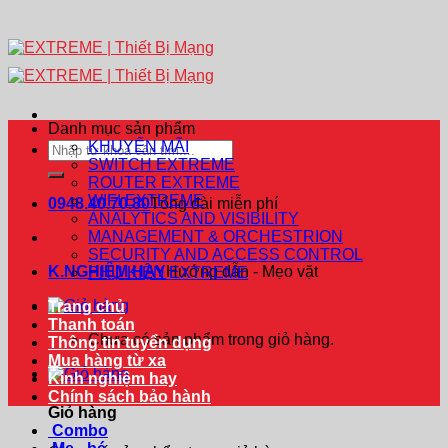
Danh mục sản phẩm
KHUYẾN MÃI
Tìm
SWITCH EXTREME
kiếm:
ROUTER EXTREME
WIFI EXTREME
0948.40.70.80
Tổng đài miễn phí
ANALYTICS AND VISIBILITY
MANAGEMENT & ORCHESTRION
SECURITY AND ACCESS CONTROL
K.NGHIỆM HAY
Hướng dẫn - Mẹo vặt
PHỤ KIỆN EXTREME
Trang chủ
Thanh toán
Chưa có sản phẩm trong giỏ hàng.
Thông tin tuyển dụng
Mua hàng từ xa
Kinh nghiệm hay
Chính sách bảo hành
Giỏ hàng
Combo