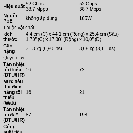
52 Gbps
52 Gbps
Hiệu suất
38,7 Mpps
38,7 Mpps
Nguồn
không áp dụng
185W
PoE
Thuộc vật chất
kích
4,4 cm (C) x 44,1 cm (Rộng) x 25,4 cm (Sâu)
thước
1,73” (C) x 17,38” (Rộng) x 10,0” (D)
Cân
3,13 kg (6,90 lbs)
3,68 kg (8,11 lbs)
nặng
Quyền lực
Tản nhiệt
tối thiểu
56
72
(BTU/HR)
Mức tiêu
thụ điện
năng tối
16
21
thiểu
(Watt)
Tản nhiệt
tối đa*
87
198
(BTU/HR)
Công
suất tiêu