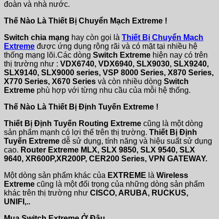
đoàn và nhà nước.
Thế Nào Là Thiết Bị Chuyển Mạch Extreme !
Switch chia mạng
hay còn gọi là
Thiết Bị Chuyển Mạch
Extreme
được ứng dụng rộng rãi và có mặt tại nhiều hệ
thống mạng lõi.Các dòng
Switch Extreme
hiện nay có trên
thị trường như :
VDX6740, VDX6940, SLX9030, SLX9240,
SLX9140, SLX9000 series, VSP 8000 Series, X870 Series,
X770 Series, X670 Series
và còn nhiều dòng
Switch
Extreme
phù hợp với từng nhu cầu của mỗi hệ thống.
Thế Nào Là Thiết Bị Định Tuyến Extreme !
Thiết Bị Định Tuyến Routing Extreme
cũng là một dòng
sản phẩm mạnh có lợi thế trên thị trường.
Thiết Bị Định
Tuyến Extreme
dễ sử dụng, tính năng và hiệu suất sử dụng
cao.
Router Extreme MLX, SLX 9850, SLX 9540, SLX
9640, XR600P,XR200P, CER200 Series, VPN GATEWAY.
Một dòng sản phẩm khác của
EXTREME
là
Wireless
Extreme
cũng là một đối trọng của những dòng sản phẩm
khác trên thị trường như
CISCO, ARUBA, RUCKUS,
UNIFI,..
Mua Switch Extreme Ở Đâu