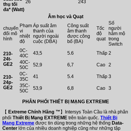
26
243
thụ tối
đa* (Watt)
Âm học và Quạt
Số
Phạm
Áp suất âm
Công suất
chuyển
Tốc
người
vi
thanh của
âm thanh
đổi mô
độ
hâm mộ
nhiệt
người ngoài
được công
hình
quạt
trong
độ
cuộc (DBA)
bố (BA)
Switch
0C-
43,5
5.6
Thấp
2
210-
40C
24t-
40C-
GE2
52,9
6,7
Cao
2
50C
0C-
41
5.4
Thấp
3
210-
35C
24p-
35C-
GE2
53,9
6,8
Cao
3
50C
PHÂN PHỐI THIẾT BỊ MẠNG EXTREME
【
Extreme Chính Hãng ™
】Intersys Toàn Cầu là nhà phân
phối
Thiết Bị Mạng EXTREME
trên toàn quốc.
Thiết Bị
Mạng Extreme
được tin dùng trong những hệ thống
Data-
Center
lớn của nhiều doanh nghiệp cũng như những tập