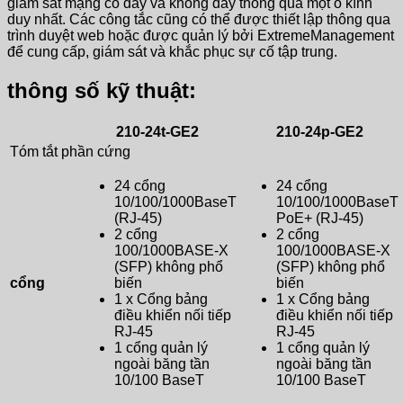
giám sát mạng có dây và không dây thông qua một ô kính
duy nhất. Các công tắc cũng có thể được thiết lập thông qua
trình duyệt web hoặc được quản lý bởi ExtremeManagement
để cung cấp, giám sát và khắc phục sự cố tập trung.
thông số kỹ thuật:
210-24t-GE2
210-24p-GE2
Tóm tắt phần cứng
24 cổng
24 cổng
10/100/1000BaseT
10/100/1000BaseT
(RJ-45)
PoE+ (RJ-45)
2 cổng
2 cổng
100/1000BASE-X
100/1000BASE-X
(SFP) không phổ
(SFP) không phổ
cổng
biến
biến
1 x Cổng bảng
1 x Cổng bảng
điều khiển nối tiếp
điều khiển nối tiếp
RJ-45
RJ-45
1 cổng quản lý
1 cổng quản lý
ngoài băng tần
ngoài băng tần
10/100 BaseT
10/100 BaseT