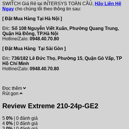
SWITCH Giá Rẻ tại INTERSYS TOÀN CẦU,
Hãy Liên Hệ
Ngay
cho chúng tôi theo thông tin sau:
[ Đặt Mua Hàng Tại Hà Nội ]
Đ/c:
Số 108 Nguyễn Viết Xuân, Phường Quang Trung,
Quận Hà Đông, TP.Hà Nội
Hotline/Zalo:
0948.40.70.80
[ Đặt Mua Hàng Tại Sài Gòn ]
Đ/c:
736/182 Lê Đức Thọ, Phường 15, Quận Gò Vấp, TP
Hồ Chí Minh
Hotline/Zalo:
0948.40.70.80
Đọc thêm
Rút gọn
Review Extreme 210-24p-GE2
5
0%
| 0 đánh giá
4
0%
| 0 đánh giá
3
0%
| 0 đánh giá