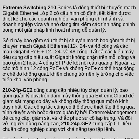
Extreme Switching 210
Series là dòng thiết bị chuyển mạch
Gigabit Ethernet Lớp 2 có cấu hình cố định, tiết kiệm được
thiết kế cho các doanh nghiệp, văn phòng chi nhánh và
doanh nghiệp vừa và nhỏ đang tìm kiếm các tính năng chính
trong một giải pháp linh hoạt nhưng dễ quản lý.
Sê-ri này bao gồm sáu thiết bị chuyển mạch bao gồm thiết bị
chuyển mạch Gigabit Ethernet 12-, 24- và 48 cổng và các
mẫu Gigabit PoE + 12-, 24- và 48 cổng. Tất cả các kiểu máy
đều cung cấp hiệu suất Gigabit không chặn trên mỗi cổng và
bao gồm 2 hoặc 4 cổng SFP để kết nối cáp quang. Ngoài ra,
các mô hình 12 cổng PoE+ và không PoE+ có thể hoạt động
ở chế độ không quạt, khiến chúng trở nên lý tưởng cho việc
triển khai văn phòng.
210-24p-GE2
cũng cung cấp nhiều tùy chọn quản lý, bao
gồm quản lý dựa trên đám mây thông qua ExtremeCloud để
giám sát mạng có dây và không dây thông qua một ô kính
duy nhất. Các công tắc cũng có thể được thiết lập thông qua
trình duyệt web hoặc được quản lý bởi ExtremeManagement
để cung cấp, giám sát và khắc phục sự cố tập trung. Và đối
với người dùng nâng cao,
210-24p-GE2
cung cấp CLI tiêu
chuẩn công nghiệp cùng với khả năng tạo tập lệnh.