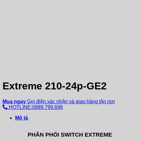
Extreme 210-24p-GE2
Mua ngay
Gọi điện xác nhận và giao hàng tận nơi
HOTLINE:0889.799.696
Mô tả
PHÂN PHỐI SWITCH EXTREME