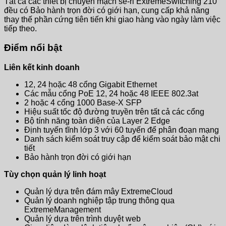
Tất cả các thiết bị chuyển mạch sê-ri ExtremeSwitching 210
đều có Bảo hành trọn đời có giới hạn, cung cấp khả năng
thay thế phần cứng tiên tiến khi giao hàng vào ngày làm việc
tiếp theo.
Điểm nổi bật
Liên kết kinh doanh
12, 24 hoặc 48 cổng Gigabit Ethernet
Các mẫu cổng PoE 12, 24 hoặc 48 IEEE 802.3at
2 hoặc 4 cổng 1000 Base-X SFP
Hiệu suất tốc độ đường truyền trên tất cả các cổng
Bộ tính năng toàn diện của Layer 2 Edge
Định tuyến tĩnh lớp 3 với 60 tuyến để phân đoạn mạng
Danh sách kiểm soát truy cập để kiểm soát bảo mật chi
tiết
Bảo hành trọn đời có giới hạn
Tùy chọn quản lý linh hoạt
Quản lý dựa trên đám mây ExtremeCloud
Quản lý doanh nghiệp tập trung thông qua
ExtremeManagement
Quản lý dựa trên trình duyệt web