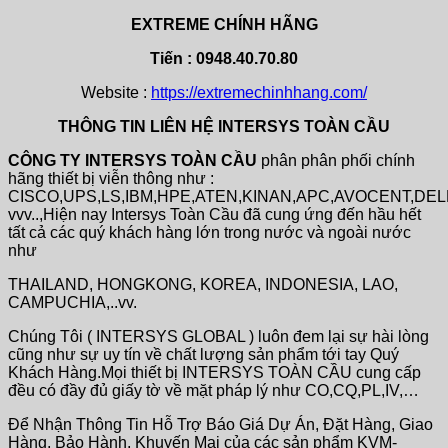
EXTREME CHÍNH HÃNG
Tiến : 0948.40.70.80
Website :
https://extremechinhhang.com/
THÔNG TIN LIÊN HỆ INTERSYS TOÀN CẦU
CÔNG TY INTERSYS TOÀN CẦU
phân phân phối chính
hãng thiết bị viễn thông như :
CISCO,UPS,LS,IBM,HPE,ATEN,KINAN,APC,AVOCENT,DE
vvv..,Hiện nay Intersys Toàn Cầu đã cung ứng đến hầu hết
tất cả các quý khách hàng lớn trong nước và ngoài nước
như
THAILAND, HONGKONG, KOREA, INDONESIA, LAO,
CAMPUCHIA,..vv.
Chúng Tôi ( INTERSYS GLOBAL ) luôn đem lại sự hài lòng
cũng như sự uy tín về chất lượng sản phẩm tới tay Quý
Khách Hàng.Mọi thiết bị INTERSYS TOÀN CẦU cung cấp
đều có đầy đủ giấy tờ về mặt pháp lý như CO,CQ,PL,IV,…
Để Nhận Thông Tin Hỗ Trợ Báo Giá Dự Án, Đặt Hàng, Giao
Hàng, Bảo Hành, Khuyến Mại của các sản phẩm KVM-