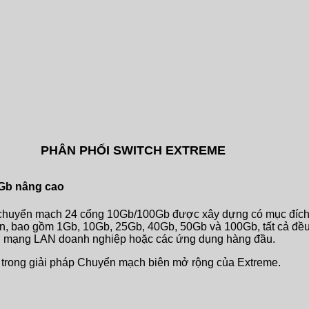
PHÂN PHỐI SWITCH EXTREME
Gb nâng cao
bị chuyển mạch 24 cổng 10Gb/100Gb được xây dựng có mục đích
diện, bao gồm 1Gb, 10Gb, 25Gb, 40Gb, 50Gb và 100Gb, tất cả đề
ong mạng LAN doanh nghiệp hoặc các ứng dụng hàng đầu.
ển trong giải pháp Chuyển mạch biên mở rộng của Extreme.