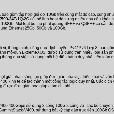
 bao gồm tập hợp giá đỡ 10Gb trên cùng mật độ cao, cũng như t
X590-24T-1Q-2C
có thể linh hoạt đáp ứng nhiều nhu cầu khác nh
 100Gb. Một loạt bộ thu phát quang SFP+ và QSFP+ có sẵn để h
dụng Ethernet 25Gb, 50Gb và 100Gb.
h vi, thông minh, cũng như định tuyến IPv4/IPv6 Lớp 3, bao gồ
hành mô-đun ExtremeXOS, được sử dụng trên nhiều loại sản p
 thông qua việc sử dụng một hệ điều hành duy nhất trên toàn 
t giải pháp sáng tạo giúp đơn giản hóa việc triển khai và vận 
i V400 kinh tế để tạo thành một công tắc logic duy nhất. Các dị
ng được đơn giản hóa giúp giảm chi phí.
-V400 400Gbps sử dụng 2 cổng 100Gb, cùng với các bộ chuyể
 SummitStack-V400. sử dụng bất kỳ cáp gắn trực tiếp 100Gb QS