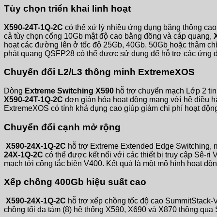
Tùy chọn triển khai linh hoạt
X590-24T-1Q-2C
có thể xử lý nhiều ứng dụng băng thông cao,
cả tùy chọn cổng 10Gb mật độ cao bằng đồng và cáp quang,
hoạt các đường lên ở tốc độ 25Gb, 40Gb, 50Gb hoặc thậm chí
phát quang QSFP28 có thể được sử dụng để hỗ trợ các ứng 
Chuyển đổi L2/L3 thông minh ExtremeXOS
Dòng
Extreme Switching X590
hỗ trợ chuyển mạch Lớp 2 tin
X590-24T-1Q-2C
đơn giản hóa hoạt động mạng với hệ điều 
ExtremeXOS có tính khả dụng cao giúp giảm chi phí hoạt động
Chuyển đổi cạnh mở rộng
X590-24X-1Q-2C
hỗ trợ Extreme Extended Edge Switching, mộ
24X-1Q-2C
có thể được kết nối với các thiết bị truy cập Sê-r
mạch tới công tắc biên V400. Kết quả là một mô hình hoạt độ
Xếp chồng 400Gb hiệu suất cao
X590-24X-1Q-2C
hỗ trợ xếp chồng tốc độ cao SummitStack
chồng tối đa tám (8) hệ thống X590, X690 và X870 thông qua