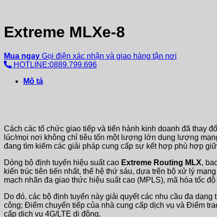
Extreme MLXe-8
Mua ngay
Gọi điện xác nhận và giao hàng tận nơi
HOTLINE:0889.799.696
Mô tả
Cách các tổ chức giao tiếp và tiến hành kinh doanh đã thay đổ
lúc/mọi nơi không chỉ tiêu tốn một lượng lớn dung lượng mạ
đang tìm kiếm các giải pháp cung cấp sự kết hợp phù hợp giữa
Dòng bộ định tuyến hiệu suất cao
Extreme Routing MLX
, ba
kiến ​​trúc tiên tiến nhất, thế hệ thứ sáu, dựa trên bộ xử lý 
mạch nhãn đa giao thức hiệu suất cao (MPLS), mã hóa tốc 
Do đó, các bộ định tuyến này giải quyết các nhu cầu đa dạng 
công; Điểm chuyển tiếp của nhà cung cấp dịch vụ và Điểm tra
cấp dịch vụ 4G/LTE di động.