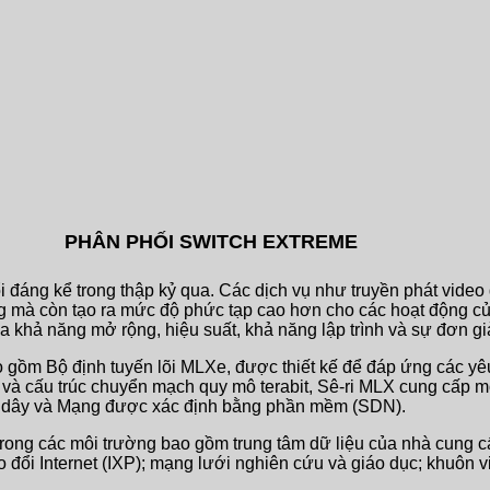
PHÂN PHỐI SWITCH EXTREME
i đáng kể trong thập kỷ qua. Các dịch vụ như truyền phát video
ng mà còn tạo ra mức độ phức tạp cao hơn cho các hoạt động 
 khả năng mở rộng, hiệu suất, khả năng lập trình và sự đơn gi
o gồm Bộ định tuyến lõi MLXe, được thiết kế để đáp ứng các y
mạng và cấu trúc chuyển mạch quy mô terabit, Sê-ri MLX cung cấp
độ dây và Mạng được xác định bằng phần mềm (SDN).
trong các môi trường bao gồm trung tâm dữ liệu của nhà cung c
o đổi Internet (IXP); mạng lưới nghiên cứu và giáo dục; khuôn