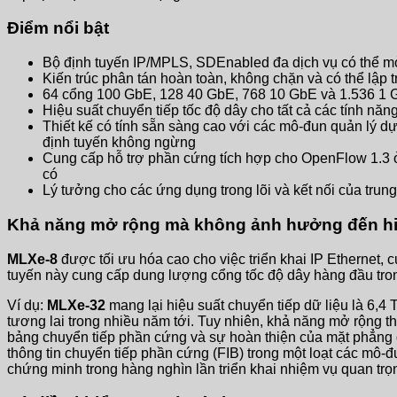
Điểm nổi bật
Bộ định tuyến IP/MPLS, SDEnabled đa dịch vụ có thể mở 
Kiến trúc phân tán hoàn toàn, không chặn và có thể lập t
64 cổng 100 GbE, 128 40 GbE, 768 10 GbE và 1.536 1 G
Hiệu suất chuyển tiếp tốc độ dây cho tất cả các tính 
Thiết kế có tính sẵn sàng cao với các mô-đun quản lý 
định tuyến không ngừng
Cung cấp hỗ trợ phần cứng tích hợp cho OpenFlow 1.3 
có
Lý tưởng cho các ứng dụng trong lõi và kết nối của trun
Khả năng mở rộng mà không ảnh hưởng đến hi
MLXe-8
được tối ưu hóa cao cho việc triển khai IP Ethernet,
tuyến này cung cấp dung lượng cổng tốc độ dây hàng đầu t
Ví dụ:
MLXe-32
mang lại hiệu suất chuyển tiếp dữ liệu là 6,
tương lai trong nhiều năm tới. Tuy nhiên, khả năng mở rộng 
bảng chuyển tiếp phần cứng và sự hoàn thiện của mặt phẳng đ
thông tin chuyển tiếp phần cứng (FIB) trong một loạt các mô-đ
chứng minh trong hàng nghìn lần triển khai nhiệm vụ quan trọn