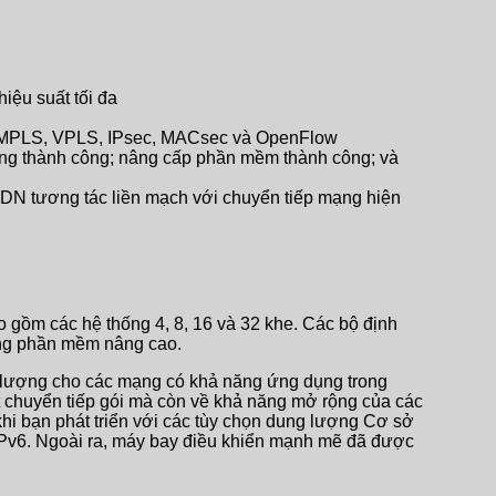
iệu suất tối đa
v6, MPLS, VPLS, IPsec, MACsec và OpenFlow
hòng thành công; nâng cấp phần mềm thành công; và
DN tương tác liền mạch với chuyển tiếp mạng hiện
o gồm các hệ thống 4, 8, 16 và 32 khe. Các bộ định
ăng phần mềm nâng cao.
ng lượng cho các mạng có khả năng ứng dụng trong
t chuyển tiếp gói mà còn về khả năng mở rộng của các
hi bạn phát triển với các tùy chọn dung lượng Cơ sở
ến IPv6. Ngoài ra, máy bay điều khiển mạnh mẽ đã được