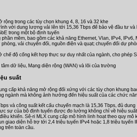
rộng trong các tùy chọn khung 4, 8, 16 và 32 khe
rình với dung lượng vải lên tới 15,36 Tbps để bảo vệ đầu tư và h
bE trong một bộ định tuyến
năng phần mềm, bao gồm các khả năng Ethernet, Vlan, IPv4, IP
dự phòng, vải chuyển đổi, nguồn điện và quạt; chuyển đổi dự p
ở chế độ cổng kết hợp thực sự duy nhất của ngành, cho phép S
g tâm dữ liệu, Mạng diện rộng (WAN) và lõi của trường
ệu suất
 cung cấp khả năng mở rộng đối xứng với các tùy chọn khung ba
rong ngành mà không ảnh hưởng đến hiệu suất của các chức n
4 Tbps và công suất kết cấu chuyển mạch là 15,36 Tbps, đủ du
thực sự của bộ định tuyến được đo lường không chỉ về hiệu suấ
iều khiển. Sê-ri MLX cung cấp mô hình linh hoạt theo quy mô k
un giao diện hỗ trợ tới 2,4 triệu tuyến IPv4 hoặc 1,8 triệu tuy
g trên toàn cầu.