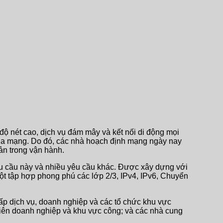
 độ nét cao, dịch vụ đám mây và kết nối di động mọi
của mạng. Do đó, các nhà hoạch định mạng ngày nay
ản trong vận hành.
êu cầu này và nhiều yêu cầu khác. Được xây dựng với
 một tập hợp phong phú các lớp 2/3, IPv4, IPv6, Chuyển
ấp dịch vụ, doanh nghiệp và các tổ chức khu vực
 viên doanh nghiệp và khu vực công; và các nhà cung