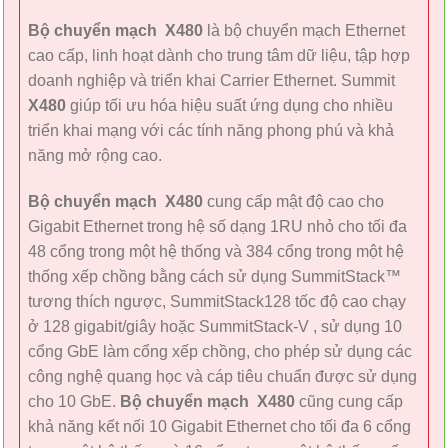
Bộ chuyển mạch X480
là bộ chuyển mạch Ethernet
cao cấp, linh hoạt dành cho trung tâm dữ liệu, tập hợp
doanh nghiệp và triển khai Carrier Ethernet. Summit
X480
giúp tối ưu hóa hiệu suất ứng dụng cho nhiều
triển khai mạng với các tính năng phong phú và khả
năng mở rộng cao.
Bộ chuyển mạch X480
cung cấp mật độ cao cho
Gigabit Ethernet trong hệ số dạng 1RU nhỏ cho tối đa
48 cổng trong một hệ thống và 384 cổng trong một hệ
thống xếp chồng bằng cách sử dụng SummitStack™
tương thích ngược, SummitStack128 tốc độ cao chạy
ở 128 gigabit/giây hoặc SummitStack-V , sử dụng 10
cổng GbE làm cổng xếp chồng, cho phép sử dụng các
công nghệ quang học và cáp tiêu chuẩn được sử dụng
cho 10 GbE.
Bộ chuyển mạch X480
cũng cung cấp
khả năng kết nối 10 Gigabit Ethernet cho tối đa 6 cổng