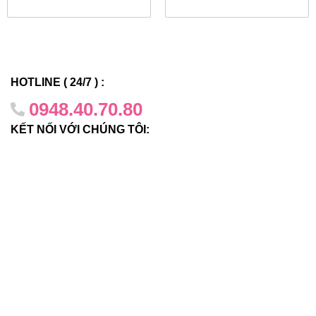
Lên đến 512K tuyến IPv4 cho các mạng Lớp 3 có
thể mở rộng
Lên đến 60K Danh sách kiểm soát truy cập (ACL)
cho các mạng an toàn
HOTLINE ( 24/7 ) :
Tính khả dụng cao
0948.40.70.80
Hệ điều hành mô-đun ExtremeXOS® cho hoạt động
KẾT NỐI VỚI CHÚNG TÔI:
mạng có tính khả dụng cao
Giao thức mạng dự phòng cấp nhà cung cấp bao
gồm Chuyển mạch bảo vệ tự động Ethernet (EAPS)
Bộ nguồn AC/DC dự phòng bên trong và khay quạt
có thể thay thế/có thể tráo đổi nóng tại hiện trường
Quản lý bảo mật toàn diện
Khung bảo mật IP và MAC mạnh mẽ
Phát hiện và phản hồi mối đe dọa
Phát hiện bất thường giao thức