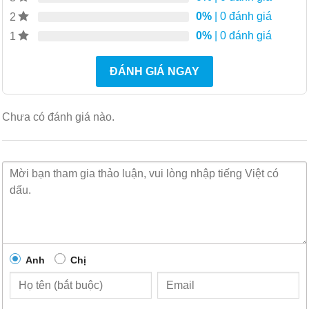
0%
| 0 đánh giá
2
Ứng dụng mục tiêu
0%
| 0 đánh giá
1
Công tắc hàng đầu cho máy chủ trong trung tâm dữ
liệu doanh nghiệp
ĐÁNH GIÁ NGAY
Bộ chuyển mạch lõi hiệu suất cao cho một mạng
nhỏ
Chưa có đánh giá nào.
Công tắc tổng hợp gigabit hiệu suất cao trong mạng
ba tầng truyền thống
Bộ chuyển mạch mạng Carrier Ethernet có thể tổng
hợp kết nối cho các bộ tập trung truy cập dặm đầu
tiên như DSLAM và CMTS
Đặc trưng:
Chuyển mạch và định tuyến hiệu suất cao
Anh
Chị
Kết nối 48 cổng Gigabit Ethernet hoặc 24 cổng
gigabit và 2 cổng 10 Gigabit Ethernet ở dạng 1RU