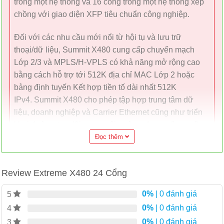
trong một hệ thống và 16 cổng trong một hệ thống xếp
chồng với giao diện XFP tiêu chuẩn công nghiệp.
Đối với các nhu cầu mới nổi từ hội tụ và lưu trữ
thoại/dữ liệu, Summit X480 cung cấp chuyển mạch
Lớp 2/3 và MPLS/H-VPLS có khả năng mở rộng cao
bằng cách hỗ trợ tới 512K địa chỉ MAC Lớp 2 hoặc
bảng định tuyến Kết hợp tiền tố dài nhất 512K
IPv4. Summit X480 cho phép tập hợp trung tâm dữ
liệu, doanh nghiệp và Carrier Ethernet cũng như triển
khai đường trục lõi trong môi trường được cấp nguồn
AC và nguồn DC.
Đọc thêm
Bộ chuyển mạch X480
đơn giản hóa hoạt động
Review Extreme X480 24 Cổng
mạng với HĐH mô-đun ExtremeXOS, có sẵn trên nhiều
loại bộ chuyển mạch Ethernet Extreme Networks. Hệ
0%
| 0 đánh giá
5
điều hành ExtremeXOS cung cấp tính sẵn sàng cao và
0%
| 0 đánh giá
4
tính đơn giản với một hệ điều hành ở mọi nơi trong
0%
| 0 đánh giá
3
mạng.