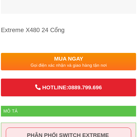
Extreme X480 24 Cổng
MUA NGAY
Gọi điện xác nhận và giao hàng tận nơi
HOTLINE:0889.799.696
MÔ TẢ
PHÂN PHỐI SWITCH EXTREME