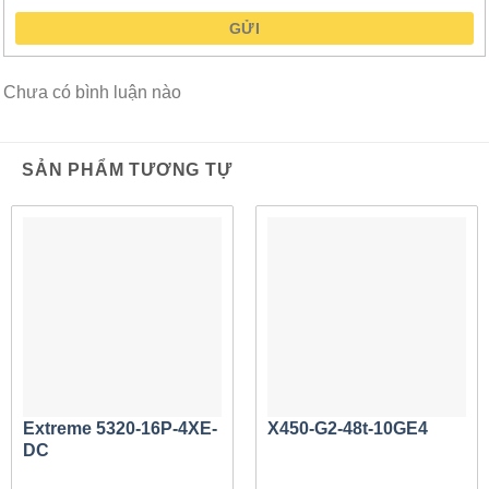
Tùy chọn 4 cổng 10 Gigabit Ethernet (GbE) để cung
GỬI
cấp đường lên 40 Gbps
Xếp chồng 40 Gbps tùy chọn cho tối đa tám công
tắc trong một ngăn xếp để cung cấp tối đa 384 kết
Chưa có bình luận nào
nối Gigabit Ethernet trong một đơn vị tích hợp hợp lý
Xếp chồng 128 Gbps tùy chọn cho tối đa tám công
SẢN PHẨM TƯƠNG TỰ
tắc trong một ngăn xếp để cung cấp khả năng xếp
chồng tốc độ cao
Xếp chồng tùy chọn qua 10 cổng GbE
(SummitStack-V) hoặc xếp chồng SummitStack-V80
80 Gbps tùy chọn
Hỗ trợ chuyển mạch Lớp 2 và Lớp 3, cũng như
MPLS/H-VPLS
Khả năng mở rộng cao trong Switch nhỏ gọn 1RU
Extreme 5320-16P-4XE-
X450-G2-48t-10GE4
Hỗ trợ địa chỉ MAC lên tới 512K cho các mạng Lớp
DC
2 có thể mở rộng