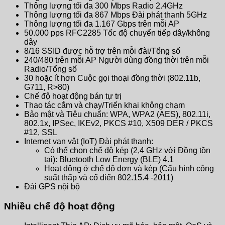
Thông lượng tối đa 300 Mbps Radio 2.4GHz
Thông lượng tối đa 867 Mbps Đài phát thanh 5GHz
Thông lượng tối đa 1.167 Gbps trên mỗi AP
50.000 pps RFC2285 Tốc độ chuyển tiếp dây/không
dây
8/16 SSID được hỗ trợ trên mỗi đài/Tổng số
240/480 trên mỗi AP Người dùng đồng thời trên mỗi
Radio/Tổng số
30 hoặc ít hơn Cuộc gọi thoại đồng thời (802.11b,
G711, R>80)
Chế độ hoạt động bán tự trị
Thao tác cắm và chạy/Triển khai không chạm
Bảo mật và Tiêu chuẩn: WPA, WPA2 (AES), 802.11i,
802.1x, IPSec, IKEv2, PKCS #10, X509 DER / PKCS
#12, SSL
Internet vạn vật (IoT) Đài phát thanh:
Có thể chọn chế độ kép (2,4 GHz với Đồng tồn
tại): Bluetooth Low Energy (BLE) 4.1
Hoạt động ở chế độ đơn và kép (Cấu hình công
suất thấp và cổ điển 802.15.4 -2011)
Đài GPS nội bộ
Nhiều chế độ hoạt động