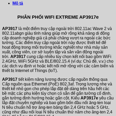
Mô tả
PHÂN PHỐI WIFI EXTREME AP3917e
AP3917
là một điểm truy cập ngoài trời 802.11ac Wave 2 và
802.11abgn giàu tính năng giúp mở rộng khả năng di động
cấp doanh nghiệp giá cả phải chăng vượt ra ngoài các bức
tường. Các điểm truy cập ngoài trời này được thiết kế để
hoạt động trong môi trường khắc nghiệt như nhà máy sản
xuất, công viên, cơ sở luyện tập và sân vận động ngoài
trời.
AP3917
cung cấp nhiều tùy chọn kết nối bao gồm WiFi
2.4GHz, WiFi 5GHz và BLE/802.15.4 (ví dụ: Chủ đề, v.v.) cho
các dịch vụ định vị hoặc kết nối mở rộng với các cảm biến và
thiết bị Internet of Things (IoT).
AP3917
tiết kiệm năng lượng được cấp nguồn thông qua
Cấp nguồn qua Ethernet (PoE) 802.3af. Trọng lượng nhẹ và
thiết kế nhỏ gọn cho phép lắp đặt dễ dàng trên hầu hết các
bề mặt; các phụ kiện tùy chọn có sẵn để gắn tường cố định,
gắn tường định hướng hoặc gắn cột. Kiểu
AP3917e
yêu cầu
lắp đặt chuyên nghiệp và bao gồm bốn đầu nối ăng-ten loại
N tiêu chuẩn hỗ trợ ăng-ten băng tần 2,4 GHz hoặc 5 GHz,
cũng như đầu nối loại N tiêu chuẩn thứ năm cho ăng-ten 2,4