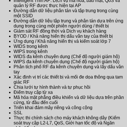
Intelligent Thin AP: Dịch vụ mã hóa, bảo mật, QoS và
quản lý RF được thực hiện tại AP
Đường dẫn dữ liệu phân tán và tập trung trong cùng
một SSID
Đường dẫn dữ liệu tập trung và phân tán dựa trên ứng
dụng trong cùng một phiên người dùng / thiết bị
Giám sát RF đồng thời và Dịch vụ khách hàng
BYOD / Khả năng hiển thị dấu vân tay của thiết bị
Ứng dụng / Khả năng hiển thị và kiểm soát lớp 7
WIDS trong kênh
WIPS trong kênh
WIDS đa kênh chuyên dụng (Chế độ người giám hộ)
WIPS đa kênh chuyên dụng (Chế độ người giám hộ)
Phân tích phổ RF đa kênh chuyên dụng và lấy dấu vân
tay
Xác định vị trí các thiết bị và mối đe dọa thông qua tam
giác RF
Chia lưới tự hình thành và tự phục hồi
Điểm truy cập từ xa
Mã hóa mặt phẳng điều khiển và dữ liệu dựa trên phần
cứng, từ đầu đến cuối
Triển khai đám mây riêng và công cộng
SSL
Thực thi chính sách cho máy khách không dây (Kiểm
soát truy cập L2-L7, QoS, Giới hạn tốc độ và Ngăn