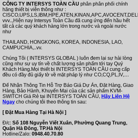
CÔNG TY INTERSYS TOÀN CẦU
phân phân phối chính
hãng thiết bị viễn thông như :
CISCO,UPS,LS,IBM,HPE,ATEN,KINAN,APC,AVOCENT,DE
vvv..,Hiện nay Intersys Toàn Cầu đã cung ứng đến hầu hết
tất cả các quý khách hàng lớn trong nước và ngoài nước
như
THAILAND, HONGKONG, KOREA, INDONESIA, LAO,
CAMPUCHIA,..vv.
Chúng Tôi ( INTERSYS GLOBAL ) luôn đem lại sự hài lòng
cũng như sự uy tín về chất lượng sản phẩm tới tay Quý
Khách Hàng.Mọi thiết bị INTERSYS TOÀN CẦU cung cấp
đều có đầy đủ giấy tờ về mặt pháp lý như CO,CQ,PL,IV,…
Để Nhận Thông Tin Hỗ Trợ Báo Giá Dự Án, Đặt Hàng, Giao
Hàng, Bảo Hành, Khuyến Mại của các sản phẩm KVM-
SWITCH Giá Rẻ tại INTERSYS TOÀN CẦU,
Hãy Liên Hệ
Ngay
cho chúng tôi theo thông tin sau:
[ Đặt Mua Hàng Tại Hà Nội ]
Đ/c:
Số 108 Nguyễn Viết Xuân, Phường Quang Trung,
Quận Hà Đông, TP.Hà Nội
Hotline/Zalo:
0948.40.70.80