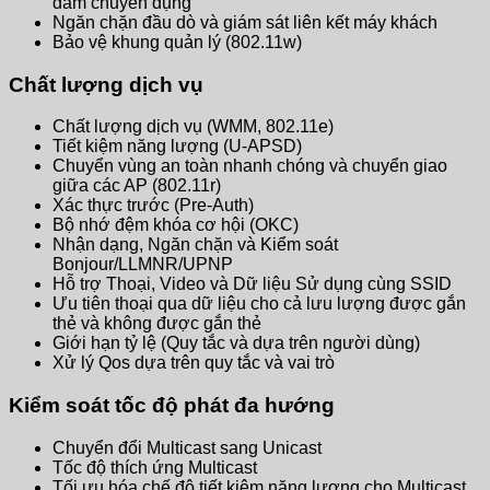
đàm chuyên dụng
Ngăn chặn đầu dò và giám sát liên kết máy khách
Bảo vệ khung quản lý (802.11w)
Chất lượng dịch vụ
Chất lượng dịch vụ (WMM, 802.11e)
Tiết kiệm năng lượng (U-APSD)
Chuyển vùng an toàn nhanh chóng và chuyển giao
giữa các AP (802.11r)
Xác thực trước (Pre-Auth)
Bộ nhớ đệm khóa cơ hội (OKC)
Nhận dạng, Ngăn chặn và Kiểm soát
Bonjour/LLMNR/UPNP
Hỗ trợ Thoại, Video và Dữ liệu Sử dụng cùng SSID
Ưu tiên thoại qua dữ liệu cho cả lưu lượng được gắn
thẻ và không được gắn thẻ
Giới hạn tỷ lệ (Quy tắc và dựa trên người dùng)
Xử lý Qos dựa trên quy tắc và vai trò
Kiểm soát tốc độ phát đa hướng
Chuyển đổi Multicast sang Unicast
Tốc độ thích ứng Multicast
Tối ưu hóa chế độ tiết kiệm năng lượng cho Multicast