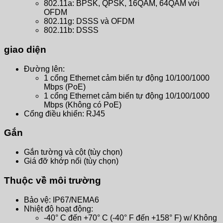
802.11a: BPSK, QPSK, 16QAM, 64QAM với
OFDM
802.11g: DSSS và OFDM
802.11b: DSSS
giao diện
Đường lên:
1 cổng Ethernet cảm biến tự động 10/100/1000
Mbps (PoE)
1 cổng Ethernet cảm biến tự động 10/100/1000
Mbps (Không có PoE)
Cổng điều khiển: RJ45
Gắn
Gắn tường và cột (tùy chọn)
Giá đỡ khớp nối (tùy chọn)
Thuộc về môi trường
Bảo vệ: IP67/NEMA6
Nhiệt độ hoạt động:
-40° C đến +70° C (-40° F đến +158° F) w/ Không