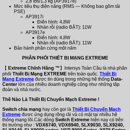
2,8 lbs/1,3 kg (AP3917e)
Mức tiêu thụ điện năng (RMS — Không bao gồm tải
PSE)
AP3917i
Điển hình: 4,8W
Nhàn rỗi (radio BẬT): 11W
AP3917e
Điển hình: 4,8W
Nhàn rỗi (radio BẬT): 11W
Bảo hành phần cứng một năm
PHÂN PHỐI THIẾT BỊ MẠNG EXTREME
【
Extreme Chính Hãng ™
】Intersys Toàn Cầu là nhà phân
phối
Thiết Bị Mạng EXTREME
trên toàn quốc.
Thiết Bị
Mạng Extreme
được tin dùng trong những hệ thống
Data-
Center
lớn của nhiều doanh nghiệp cũng như những tập
đoàn và nhà nước.
Thế Nào Là Thiết Bị Chuyển Mạch Extreme !
Switch chia mạng
hay còn gọi là
Thiết Bị Chuyển Mạch
Extreme
được ứng dụng rộng rãi và có mặt tại nhiều hệ
thống mạng lõi.Các dòng
Switch Extreme
hiện nay có trên
thị trường như :
VDX6740, VDX6940, SLX9030, SLX9240,