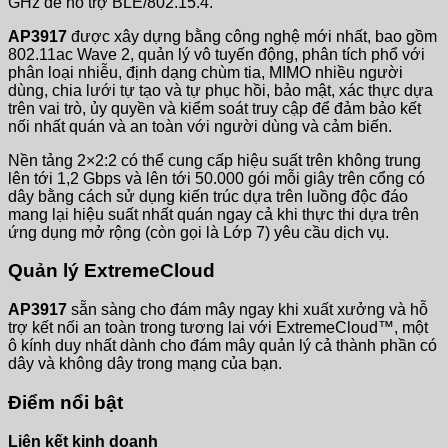
GHz để hỗ trợ BLE/802.15.4.
AP3917
được xây dựng bằng công nghệ mới nhất, bao gồm
802.11ac Wave 2, quản lý vô tuyến động, phân tích phổ với
phân loại nhiễu, định dạng chùm tia, MIMO nhiều người
dùng, chia lưới tự tạo và tự phục hồi, bảo mật, xác thực dựa
trên vai trò, ủy quyền và kiểm soát truy cập để đảm bảo kết
nối nhất quán và an toàn với người dùng và cảm biến.
Nền tảng 2×2:2 có thể cung cấp hiệu suất trên không trung
lên tới 1,2 Gbps và lên tới 50.000 gói mỗi giây trên cổng có
dây bằng cách sử dụng kiến ​​trúc dựa trên luồng độc đáo
mang lại hiệu suất nhất quán ngay cả khi thực thi dựa trên
ứng dụng mở rộng (còn gọi là Lớp 7) yêu cầu dịch vụ.
Quản lý ExtremeCloud
AP3917
sẵn sàng cho đám mây ngay khi xuất xưởng và hỗ
trợ kết nối an toàn trong tương lai với ExtremeCloud™, một
ô kính duy nhất dành cho đám mây quản lý cả thành phần có
dây và không dây trong mạng của bạn.
Điểm nổi bật
Liên kết kinh doanh