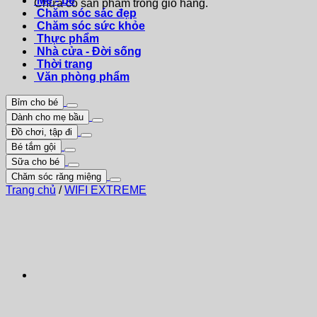
Mẹ - bé
Chưa có sản phẩm trong giỏ hàng.
Chăm sóc sác đẹp
Chăm sóc sức khỏe
Thực phẩm
Nhà cửa - Đời sống
Thời trang
Văn phòng phẩm
Bỉm cho bé
Dành cho mẹ bầu
Đồ chơi, tập đi
Bé tắm gội
Sữa cho bé
Chăm sóc răng miệng
Trang chủ
/
WIFI EXTREME