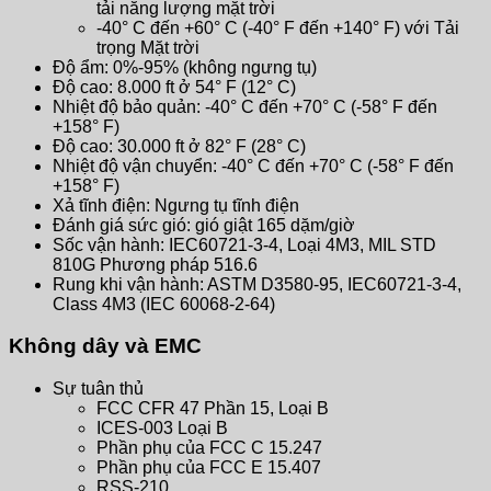
tải năng lượng mặt trời
-40° C đến +60° C (-40° F đến +140° F) với Tải
trọng Mặt trời
Độ ẩm: 0%-95% (không ngưng tụ)
Độ cao: 8.000 ft ở 54° F (12° C)
Nhiệt độ bảo quản: -40° C đến +70° C (-58° F đến
+158° F)
Độ cao: 30.000 ft ở 82° F (28° C)
Nhiệt độ vận chuyển: -40° C đến +70° C (-58° F đến
+158° F)
Xả tĩnh điện: Ngưng tụ tĩnh điện
Đánh giá sức gió: gió giật 165 dặm/giờ
Sốc vận hành: IEC60721-3-4, Loại 4M3, MIL STD
810G Phương pháp 516.6
Rung khi vận hành: ASTM D3580-95, IEC60721-3-4,
Class 4M3 (IEC 60068-2-64)
Không dây và EMC
Sự tuân thủ
FCC CFR 47 Phần 15, Loại B
ICES-003 Loại B
Phần phụ của FCC C 15.247
Phần phụ của FCC E 15.407
RSS-210