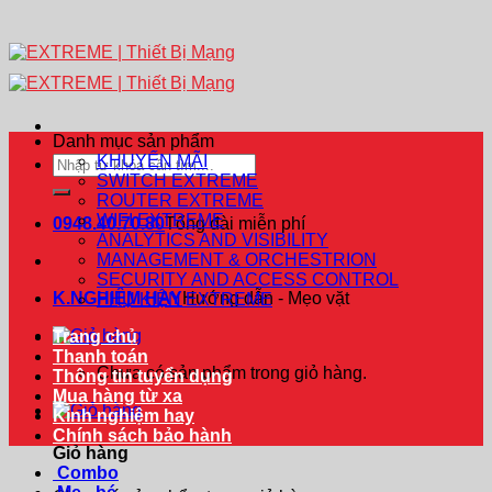
Danh mục sản phẩm
KHUYẾN MÃI
Tìm
SWITCH EXTREME
kiếm:
ROUTER EXTREME
WIFI EXTREME
0948.40.70.80
Tổng đài miễn phí
ANALYTICS AND VISIBILITY
MANAGEMENT & ORCHESTRION
SECURITY AND ACCESS CONTROL
K.NGHIỆM HAY
Hướng dẫn - Mẹo vặt
PHỤ KIỆN EXTREME
Trang chủ
Thanh toán
Chưa có sản phẩm trong giỏ hàng.
Thông tin tuyển dụng
Mua hàng từ xa
Kinh nghiệm hay
Chính sách bảo hành
Giỏ hàng
Combo