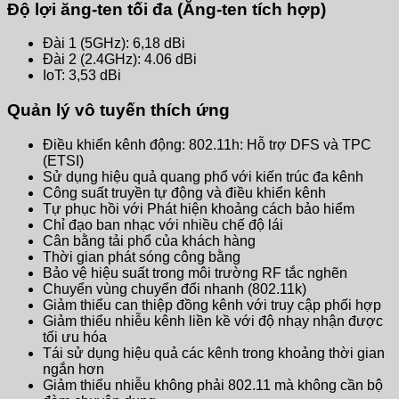
Độ lợi ăng-ten tối đa (Ăng-ten tích hợp)
Đài 1 (5GHz): 6,18 dBi
Đài 2 (2.4GHz): 4.06 dBi
IoT: 3,53 dBi
Quản lý vô tuyến thích ứng
Điều khiển kênh động: 802.11h: Hỗ trợ DFS và TPC
(ETSI)
Sử dụng hiệu quả quang phổ với kiến ​​trúc đa kênh
Công suất truyền tự động và điều khiển kênh
Tự phục hồi với Phát hiện khoảng cách bảo hiểm
Chỉ đạo ban nhạc với nhiều chế độ lái
Cân bằng tải phổ của khách hàng
Thời gian phát sóng công bằng
Bảo vệ hiệu suất trong môi trường RF tắc nghẽn
Chuyển vùng chuyển đổi nhanh (802.11k)
Giảm thiểu can thiệp đồng kênh với truy cập phối hợp
Giảm thiểu nhiễu kênh liền kề với độ nhạy nhận được
tối ưu hóa
Tái sử dụng hiệu quả các kênh trong khoảng thời gian
ngắn hơn
Giảm thiểu nhiễu không phải 802.11 mà không cần bộ