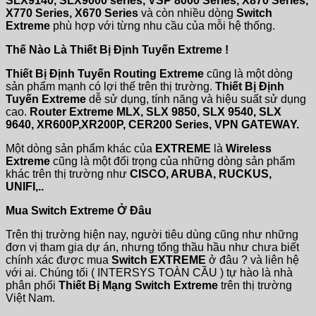
SLX9140, SLX9000 series, VSP 8000 Series, X870 Series,
X770 Series, X670 Series
và còn nhiều dòng
Switch
Extreme
phù hợp với từng nhu cầu của mỗi hệ thống.
Thế Nào Là Thiết Bị Định Tuyến Extreme !
Thiết Bị Định Tuyến Routing Extreme
cũng là một dòng
sản phẩm mạnh có lợi thế trên thị trường.
Thiết Bị Định
Tuyến Extreme
dễ sử dụng, tính năng và hiệu suất sử dụng
cao.
Router Extreme MLX, SLX 9850, SLX 9540, SLX
9640, XR600P,XR200P, CER200 Series, VPN GATEWAY.
Một dòng sản phẩm khác của
EXTREME
là
Wireless
Extreme
cũng là một đối trọng của những dòng sản phẩm
khác trên thị trường như
CISCO, ARUBA, RUCKUS,
UNIFI,..
Mua Switch Extreme Ở Đâu
Trên thị trường hiện nay, người tiêu dùng cũng như những
đơn vị tham gia dự án, nhưng tổng thầu hầu như chưa biết
chính xác được mua
Switch EXTREME
ở đâu ? và liên hệ
với ai. Chúng tối ( INTERSYS TOÀN CẦU ) tự hào là nhà
phân phối
Thiết Bị Mạng Switch Extreme
trên thị trường
Việt Nam.