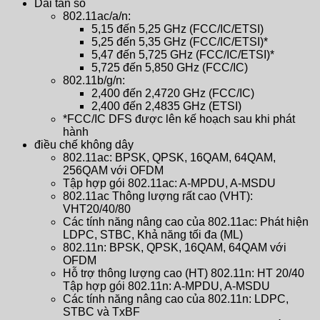
Dải tần số
802.11ac/a/n:
5,15 đến 5,25 GHz (FCC/IC/ETSI)
5,25 đến 5,35 GHz (FCC/IC/ETSI)*
5,47 đến 5,725 GHz (FCC/IC/ETSI)*
5,725 đến 5,850 GHz (FCC/IC)
802.11b/g/n:
2,400 đến 2,4720 GHz (FCC/IC)
2,400 đến 2,4835 GHz (ETSI)
*FCC/IC DFS được lên kế hoạch sau khi phát
hành
điều chế không dây
802.11ac: BPSK, QPSK, 16QAM, 64QAM,
256QAM với OFDM
Tập hợp gói 802.11ac: A-MPDU, A-MSDU
802.11ac Thông lượng rất cao (VHT):
VHT20/40/80
Các tính năng nâng cao của 802.11ac: Phát hiện
LDPC, STBC, Khả năng tối đa (ML)
802.11n: BPSK, QPSK, 16QAM, 64QAM với
OFDM
Hỗ trợ thông lượng cao (HT) 802.11n: HT 20/40
Tập hợp gói 802.11n: A-MPDU, A-MSDU
Các tính năng nâng cao của 802.11n: LDPC,
STBC và TxBF